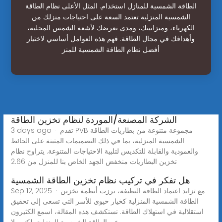
الطاقة الشمسية للمنازل استخدام. المثل الأعلى نظام الطاقة
الشمسية المنزلية تعتمد السعة على احتياجات منزلك من
الكهرباء، وميزانيتك، ومدى تعرضك لأشعة الشمس المحلية،
وأهدافك في مجال الطاقة. فهم هذه العوامل أساسي لاختيار
أفضل نظام الطاقة الشمسية للمنز
الشركة المصنعة/الموردة لنظام تخزين الطاقة
3 days ago · تقدم PVB مجموعة متنوعة من بطاريات الطاقة
الشمسية المنزلية، بما في ذلك التصميمات المثبتة على الحائط
والعمودية والقابلة للتكديس لتلبية الاحتياجات المتنوعة. يتراوح نظام
تخزين البطاريات منخفض الجهد الخاص بنا للمنزل من 2.66
هل تفكر في تركيب نظام تخزين الطاقة الشمسية
Sep 12, 2025 · مع تزايد اعتماد الطاقة النظيفة، برزت أنظمة تخزين
الطاقة الشمسية المنزلية كخيار حيوي للأسر التي تسعى إلى تحقيق
استقلالية في استهلاك الطاقة. تستكشف هذه المقالة، اسمع الكثيرون
عن الطاقة الشمسية المنزلية، لكنهم لا