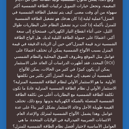
المغيمة، وتجعل خيارات التمويل تركيبات الطاقة الشمسية أكثر
سهولة من أي وقت مضى. كيف يتم تشغيل الطاقة الشمسية في
المنزل؟عملية ليلية:إذا كان هدفك هو تشغيل الطاقة الشمسية
للمنزل بأكمله إذا كنت تريد تشغيل النظام على البطاريات طوال
الليل، حتى أثناء انقطاع التيار الكهربائي، فستحتاج إلى سعة
أكبر، اعتمادًا على حمولة الطاقة الليلية لديك. هل الواح الطاقة
الشمسية تزيد قيمة المنزل؟في حين أن الزيادة الدقيقة في قيمة
المنزل بسبب الألواح الشمسية يمكن أن تختلف اعتمادًا على
عوامل مثل الموقع وظروف السوق المحلية والنظام الشمسي
المحدد، فقد أظهرت الدراسات أن العائد على الاستثمار (ROI)
يمكن أن يكون كبيرًا. في كثير من الحالات، يمكن للألواح
الشمسية أن تضيف إلى قيمة المنزل أكثر بكثير من تكلفتها
الأولية. ما هو الاستثمار الأولي لنظام الطاقة الشمسية المنزلية؟
الاستثمار الأولي ل نظام الطاقة الشمسية المنزلية عادةً ما تكون
تكلفة الطاقة الشمسية مع البطاريات أعلى من تكلفة الطاقة
الشمسية المتصلة بالشبكة الكهربائية بدونها. ومع ذلك، تختلف
القيمة طويلة الأجل وعائد الاستثمار بشكل كبير بناءً على عدة
عوامل. وهذا يشمل: الألواح الشمسية لمنزلك والإعداد العام.
الائتمانات الضريبية الفيدرالية في الولايات المتحدة. ما هي
العوامل الأساسية لاختيار أفضل نظام الطاقة الشمسية للمنزل؟