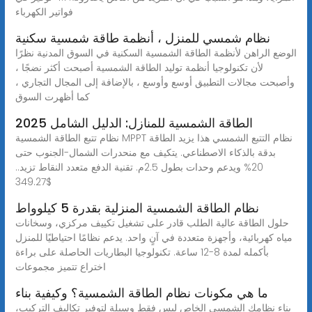
فواتير الكهرباء
نظام شمسي للمنزل ، أنظمة طاقة شمسية سكنية
الوضع الراهن لأنظمة الطاقة الشمسية السكنية في السوق المدنية نظرًا
لأن تكنولوجيا أنظمة توليد الطاقة الشمسية أصبحت أكثر نضجًا ،
وأصبحت مجالات التطبيق أوسع وأوسع ، بالإضافة إلى المجال التجاري ،
كما أظهرت السوق
الطاقة الشمسية للمنازل: الدليل الشامل 2025
نظام تتبع الطاقة الشمسية MPPT نظام التتبع الشمسي هذا يزيد الطاقة
بدقة بالذكاء الاصطناعي. يتكيف مع منحدرات الشمال-الجنوب حتى
20% ويدعم وحدات بطول 2.5م. تقنية الدفع متعدد النقاط تزيد..
$349.27
نظام الطاقة الشمسية المنزلية بقدرة 5 كيلوواط
حلول الطاقة عالية الطلب قادر على تشغيل تكييف مركزي، وسخانات
مياه كهربائية، وأجهزة متعددة في آنٍ واحد. يدعم نظامًا احتياطيًا للمنزل
بأكمله لمدة 8-12 ساعة. تكنولوجيا البطاريات الحاصلة على براءة
اختراع تتميز مجموعات
ما هي مكونات نظام الطاقة الشمسية؟ وكيفية بناء
بناء نظامك الشمسي الخاص ليس فقط وسيلة لتوفير تكاليف التركيب،