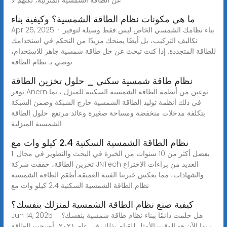
ما هي مكونات نظام الطاقة الشمسية؟ وكيفية بناء
Apr 25, 2025 · بناء نظامك الشمسي الخاص ليس فقط وسيلة لتوفير
تكاليف التركيب، بل أيضًا يمنحك مزيدًا من التحكم في استخدامك
للطاقة المتجددة. إذا كنت تبحث عن حل طاقة شمسية جاهز للاستخدام،
نوصي بـ نظام الطاقة
نظام طاقة شمسية سكني _ حلول تخزين الطاقة
توفر Anern نوعين من أنظمة الطاقة الشمسية السكنية للمنزل ، بما
في ذلك أنظمة توليد الطاقة الشمسية خارج الشبكة وضمن الشبكة
بتكلفة مدخلات منخفضة ومساحة صغيرة وعائد مرتفع. حلول الطاقة
الشمسية المنزلية
نظام الطاقة الشمسية السكنية 2.4 كيلو وات مع
1. بفضل أكثر من 10 سنوات من الخبرة في البحث والتطوير في مجال
تخزين الطاقة، حققت شركة JNTech العديد من براءات الاختراع
والشهادات، مما يعكس خبرتنا الفنية العميقة.أطقم الطاقة الشمسية
نظام الطاقة الشمسية السكنية 2.4 كيلو وات مع
كيفية صنع نظام الطاقة الشمسية لمنزلك بنفسك؟
Jun 14, 2025 · هل حلمت دائمًا ببناء نظام طاقة شمسية بنفسك؟
ربما الآن هو الوقت الأمثل للقيام بذلك. في عام ٢٠٢١، أصبحت الطاقة