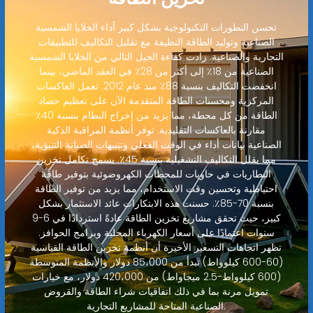
تحسن التطورات التكنولوجية بشكل كبير أداء الخلايا الشمسية
الصناعية وتوليد الطاقة النظيفة مع تقليل التكاليف للتطبيقات
التجارية والصناعية. زادت كفاءة الجيل التالي من الخلايا الشمسية
الصناعية من 18٪ إلى أكثر من 28٪ في العقد الماضي، بينما
انخفضت التكاليف بنسبة 88٪ منذ عام 2012. تعمل العاكسات
المركزية ومحسنات الطاقة المتقدمة الآن على تعظيم حصاد
الطاقة من كل محطة، مما يزيد من إخراج النظام بنسبة 40٪
مقارنة بالعاكسات التقليدية. توفر أنظمة المراقبة الذكية
الصناعية بيانات أداء في الوقت الفعلي وتنبيهات الصيانة التنبؤية،
مما يقلل التكاليف التشغيلية بنسبة 45٪. يسمح تكامل تخزين
البطاريات في حاويات للمحطات الكهروضوئية بتوفير طاقة
احتياطية وتحسين وقت الاستخدام، مما يزيد من توفير الطاقة
بنسبة 70-85٪. حسنت هذه الابتكارات عائد الاستثمار بشكل
كبير، حيث تحقق مشاريع تخزين الطاقة عادةً استردادًا في 6-9
سنوات اعتمادًا على أسعار الكهرباء المحلية وبرامج الحوافز.
تظهر اتجاهات التسعير الأخيرة أن أنظمة تخزين الطاقة القياسية
(60-600 كيلوواط) تبدأ من 85،000 دولار والأنظمة المتوسطة
(600 كيلوواط-2.5 ميجاواط) من 420،000 دولار، مع خيارات
تمويل مرنة بما في ذلك اتفاقيات شراء الطاقة والقروض
الصناعية المتاحة للمشاريع التجارية.