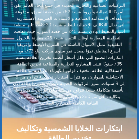
التركيبات الصناعية والتجارية الجديدة في جميع أنحاء العالم. تقود
أمريكا الشمالية وأوروبا بنسبة 62٪ من حصة السوق، مدفوعة
بأهداف الاستدامة الصناعية والاعتمادات الضريبية الاستثمارية
التي تقلل التكاليف الإجمالية للنظام بنسبة 30-48٪. تليها منطقة
آسيا والمحيط الهادئ بنسبة 45٪ من حصة السوق، حيث قطعت
التصاميم المعيارية أوقات التثبيت بنسبة 75٪ مقارنة بالحلول
التقليدية. تمثل الأسواق الناشئة في الشرق الأوسط وإفريقيا
أسرع المناطق نموًا بمعدل نمو سنوي مركب يبلغ 72٪، مع
ابتكارات التصنيع التي تقلل أسعار أنظمة تخزين الطاقة بنسبة
35٪ سنويًا. تتبنى المشاريع التجارية والصناعية تخزين الطاقة
لاستقلالية الطاقة، تخفيف فواتير الكهرباء الصناعية، والطاقة
الاحتياطية للطوارئ، مع فترات استرداد نموذجية تتراوح من 5
إلى 8 سنوات. تتميز التركيبات الحديثة لأنظمة تخزين الطاقة الآن
بأنظمة متكاملة بسعة تتراوح من 80 كيلوواط إلى 8 ميجاواط
بتكاليف أقل من 350 دولارًا/كيلوواط ساعة لحلول تخزين
الطاقة الكاملة للمشاريع الصناعية.
ابتكارات الخلايا الشمسية وتكاليف
تخزين الطاقة