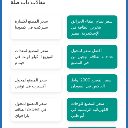
مقالات ذات صلة
سعر نظام إطفاء الحرائق
سعر المصنع لكسارة
بتخزين الطاقة في
سيركيت في كمبوديا
الإسكندرية، مصر
أفضل سعر لمحول
سعر المصنع لمعدات
الطاقة الهجين من atess
التوزيع 11 كيلو فولت في
في المصنع
فيتنام
سعر المصنع 12000 واط
سعر المصنع لمحول
العاكس في السودان
اكسبرت في تونس
سعر المصنع للوحات
سعر المصنع لمحول
الكهربائية الرئيسية في
الطاقة axpert في
أبو ظبي
باراجواي