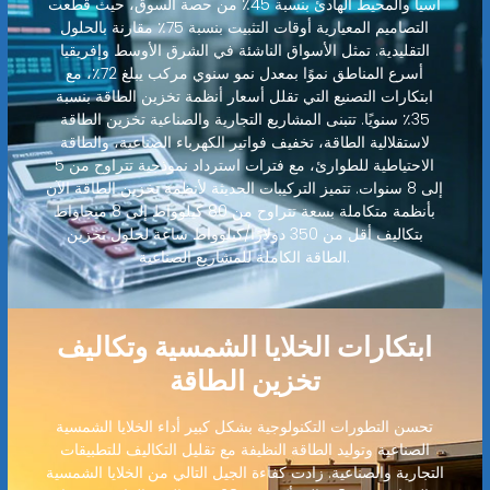
آسيا والمحيط الهادئ بنسبة 45٪ من حصة السوق، حيث قطعت
التصاميم المعيارية أوقات التثبيت بنسبة 75٪ مقارنة بالحلول
التقليدية. تمثل الأسواق الناشئة في الشرق الأوسط وإفريقيا
أسرع المناطق نموًا بمعدل نمو سنوي مركب يبلغ 72٪، مع
ابتكارات التصنيع التي تقلل أسعار أنظمة تخزين الطاقة بنسبة
35٪ سنويًا. تتبنى المشاريع التجارية والصناعية تخزين الطاقة
لاستقلالية الطاقة، تخفيف فواتير الكهرباء الصناعية، والطاقة
الاحتياطية للطوارئ، مع فترات استرداد نموذجية تتراوح من 5
إلى 8 سنوات. تتميز التركيبات الحديثة لأنظمة تخزين الطاقة الآن
بأنظمة متكاملة بسعة تتراوح من 80 كيلوواط إلى 8 ميجاواط
بتكاليف أقل من 350 دولارًا/كيلوواط ساعة لحلول تخزين
الطاقة الكاملة للمشاريع الصناعية.
ابتكارات الخلايا الشمسية وتكاليف
تخزين الطاقة
تحسن التطورات التكنولوجية بشكل كبير أداء الخلايا الشمسية
الصناعية وتوليد الطاقة النظيفة مع تقليل التكاليف للتطبيقات
التجارية والصناعية. زادت كفاءة الجيل التالي من الخلايا الشمسية