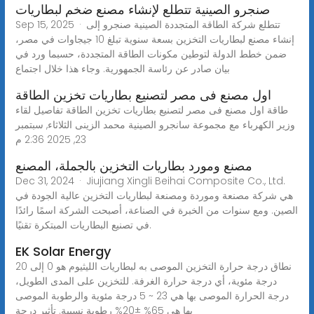
صنجرو الصينية تتطلع لإنشاء مصنع ضخم لبطاريات
Sep 15, 2025 · تتطلع شركة الطاقة المتجددة الصينية صنجرو إلى
إنشاء مصنع لبطاريات التخزين بسعة سنوية تبلغ 10 جيجاوات في مصر،
ضمن خطط الدولة لتوطين مكونات الطاقة المتجددة، حسبما ورد في
بيان صادر عن رئاسة الجمهورية. وجاء هذا خلال اجتماع
اول مصنع فى مصر لتصنيع بطاريات تخزين الطاقة
طاقة اول مصنع فى مصر لتصنيع بطاريات تخزين الطاقة تفاصيل لقاء
وزير الكهرباء مع مجموعة سانجرو الصينية محمد الزينى الثلاثاء, سبتمبر
23, 2025 2:36 م
مصنع ومورد بطاريات التخزين بالجملة، المصنع
Dec 31, 2024 · Jiujiang Xingli Beihai Composite Co., Ltd.
هي شركة مصنعة وموردة ومصنعة لبطاريات التخزين عالية الجودة في
الصين. ومع سنوات من الخبرة في الصناعة، أصبحت الشركة اسمًا رائدًا
في تصنيع البطاريات المبتكرة تقنيًا.
EK Solar Energy
نطاق درجة حرارة التخزين الموصى به لبطاريات الليثيوم هو 0 إلى 20
درجة مئوية، أي درجة حرارة الغرفة. للتخزين على المدى الطويل،
درجة الحرارة الموصى بها هي 23 ~ 5 درجة مئوية والرطوبة الموصى
بها هي 65% ±20% رطوبة نسبية. تأثير درجة