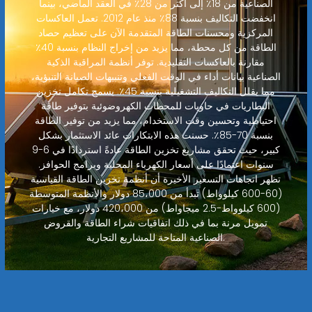
الصناعية من 18٪ إلى أكثر من 28٪ في العقد الماضي، بينما
انخفضت التكاليف بنسبة 88٪ منذ عام 2012. تعمل العاكسات
المركزية ومحسنات الطاقة المتقدمة الآن على تعظيم حصاد
الطاقة من كل محطة، مما يزيد من إخراج النظام بنسبة 40٪
مقارنة بالعاكسات التقليدية. توفر أنظمة المراقبة الذكية
الصناعية بيانات أداء في الوقت الفعلي وتنبيهات الصيانة التنبؤية،
مما يقلل التكاليف التشغيلية بنسبة 45٪. يسمح تكامل تخزين
البطاريات في حاويات للمحطات الكهروضوئية بتوفير طاقة
احتياطية وتحسين وقت الاستخدام، مما يزيد من توفير الطاقة
بنسبة 70-85٪. حسنت هذه الابتكارات عائد الاستثمار بشكل
كبير، حيث تحقق مشاريع تخزين الطاقة عادةً استردادًا في 6-9
سنوات اعتمادًا على أسعار الكهرباء المحلية وبرامج الحوافز.
تظهر اتجاهات التسعير الأخيرة أن أنظمة تخزين الطاقة القياسية
(60-600 كيلوواط) تبدأ من 85،000 دولار والأنظمة المتوسطة
(600 كيلوواط-2.5 ميجاواط) من 420،000 دولار، مع خيارات
تمويل مرنة بما في ذلك اتفاقيات شراء الطاقة والقروض
الصناعية المتاحة للمشاريع التجارية.