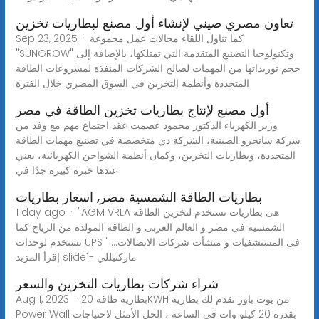
تعاون مصري صيني لإنشاء أول مصنع لبطاريات تخزين
Sep 23, 2025 · كما تناول اللقاء مجالات عمل مجموعة
"SUNGROW" وتكنولوجيا التصنيع المتقدمة التي تمتلكها، بالإضافة إلى
حجم توريداتها من المهمات لصالح الشركات المنفذة لمشروعات الطاقة
المتجددة وأنظمة التخزين في السوق المصري خلال الفترة
أول مصنع لإنتاج بطاريات تخزين الطاقة في مصر
وزير الكهرباء الدكتور محمود عصمت عقد اجتماع مهم مع وفد من
شركة سانجرو الصينية، الشركة دي متخصصة في تصنيع مهمات الطاقة
المتجددة، وبطاريات التخزين، وكمان أنظمة الشواحن الكهربائية، يعني
عندها خبرة كبيرة جدًا في
بطاريات الطاقة الشمسية مصر, اسعار بطاريات
1 day ago · "AGM VRLA هى بطاريات تستخدم لتخزين الطاقة
الشمسية فى مصر و العالم العربى و الطاقة المولده من الرياح كما
تستخدم لوحدات UPS فى المستشفيات و منشأت شركات الاتصالات...."
إقرأ المزيد slide1- ماركتيللي
شراء شركات بطاريات التخزين والسعر
Aug 1, 2023 · بطارية طاقة 20KWH من يوث باور نقدم لك بطارية
Power Wall بقدرة 20 كيلو وات في الساعة ، الحل الأمثل لاحتياجات