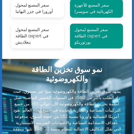
سعر المصنع للأجهزة
سعر المصنع لمحول
الكهربائية في سويسرا
أورورا في جزر البهاما
سعر المصنع لمحول
سعر المصنع لمحول
الطاقة axpert في
الطاقة axpert في
بورتوريكو
بنغلاديش
نمو سوق تخزين الطاقة
والكهروضوئية
يشهد سوق تخزين الطاقة والكهروضوئية نموًا غير مسبوق، حيث
زاد الطلب بأكثر من 550٪ في السنوات الخمس الماضية. تمثل
أنظمة تخزين الطاقة والكهروضوئية الآن حوالي 65٪ من جميع
التركيبات الصناعية والتجارية الجديدة في جميع أنحاء العالم. تقود
أمريكا الشمالية وأوروبا بنسبة 62٪ من حصة السوق، مدفوعة
بأهداف الاستدامة الصناعية والاعتمادات الضريبية الاستثمارية
التي تقلل التكاليف الإجمالية للنظام بنسبة 30-48٪. تليها منطقة