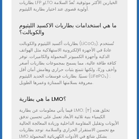
بطاريات LFP وLTO الخيارين الأكثر موثوقية. تُعدّ السلامة
أولوية قصوى عند اختيار بطارية الليثيوم.
ما هي استخدامات بطاريات الاكسيد الليثيوم
والكوبالت؟
بطاريات أكسيد الليثيوم والكوبالت (LiCoO₂): تُستخدم
عادةً في الأجهزة الإلكترونية الاستهلاكية مثل الهواتف
الذكية وأجهزة الكمبيوتر المحمولة والكاميرات. توفر
كثافة طاقة عالية، مما يسمح بمجموعات بطاريات أصغر
وأخف وزنًا، ولكنها تتمتع بثبات حراري وهامش أمان أقل
نسبيًا. بطاريات فوسفات الحديد الليثيوم (LiFePO₄) :
معروفة بسلامتها الممتازة وعمرها الطويل.
ما هي بطارية LMO؟
فيما يأتي معلومات عن بطارية LMO: [٢] تخلق هذه
الكيمياء بنية ثلاثية الأبعاد تعمل على تحسين تدفق
الأيونات وتقليل المقاومة الداخلية وزيادة المعالجة الحالية
مع تحسين الاستقرار الحراري والسلامة. توجد بطاريات
LMO بشكل شائع في الأدوات الكهربائية المحمولة