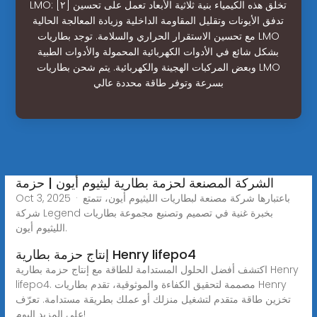
LMO: [٢] تخلق هذه الكيمياء بنية ثلاثية الأبعاد تعمل على تحسين
تدفق الأيونات وتقليل المقاومة الداخلية وزيادة المعالجة الحالية
مع تحسين الاستقرار الحراري والسلامة. توجد بطاريات LMO
بشكل شائع في الأدوات الكهربائية المحمولة والأدوات الطبية
وبعض المركبات الهجينة والكهربائية. يتم شحن بطاريات LMO
بسرعة وتوفر طاقة محددة عالي
الشركة المصنعة لحزمة بطارية ليثيوم أيون | حزمة
Oct 3, 2025 · باعتبارها شركة مصنعة لبطاريات الليثيوم أيون، تتمتع
شركة Legend بخبرة غنية في تصميم وتصنيع مجموعة بطاريات
الليثيوم أيون.
إنتاج حزمة بطارية Henry lifepo4
اكتشف أفضل الحلول المستدامة للطاقة مع إنتاج حزمة بطارية Henry
lifepo4. مصممة لتحقيق الكفاءة والموثوقية، تقدم بطاريات Henry
تخزين طاقة متقدم لتشغيل منزلك أو عملك بطريقة مستدامة. تعرّف
على المزيد اليوم!