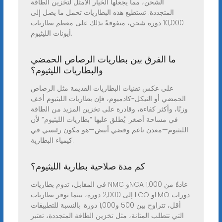
الشحن، مما يجعلها الخيار الأمثل لتخزين الطاقة
المتجددة. تستطيع هذه البطاريات تحمل ما يصل إلى
10,000 دورة شحن، متفوقةً بذلك على معظم بطاريات
أيونات الليثيوم.
ما الفرق بين بطاريات الرصاص الحمضي
والبطاريات الليثيوم؟
على عكس تقنيات البطاريات القديمة مثل الرصاص
الحمضي أو النيكل-كادميوم، فإن بطاريات الليثيوم أخف
وزنًا، وأكثر كفاءة، وقادرة على تخزين المزيد من الطاقة
في مساحة أصغر. يُطلق عليها “بطاريات الليثيوم” لأن
الليثيوم—معدن ناعم وفضي أبيض—هو مكون رئيسي في
كيمياء البطارية.
كم مدة صلاحية بطارية الليثيوم؟
في المقابل، تدوم بطاريات NMC وNCA عادةً من 1,000
إلى 2,000 دورة، بينما توفر بطاريات LCO وLMO دورات
أقل، تتراوح بين 500 و1,000 دورة. بالنسبة للتطبيقات
التي تتطلب المتانة، مثل تخزين الطاقة المتجددة، تعتبر