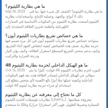
ما هي بطارية الليثيوم؟
Sep 16, 2023 · ما هي بطارية الليثيوم؟ اكتشف كل شيء عنها. بما في
ذلك 6 أنواع، والجهد، وعملية الإنتاج، واستخدامات بطارية
الليثيوم.أصبحت بطارية الليثيوم من المكونات الأساسية في السيارات
الكهربائية وأنظمة تخزين الطاقة المتجددة. إلى
ما هي خصائص تفريغ بطاريات الليثيوم أيون؟
ستواجه خصائص تفريغ بطاريات الليثيوم أيون في كل مرة تصمم فيها
حزمة بطارية. تصف هذه الخصائص كيفية انخفاض الجهد أثناء التفريغ،
وكيف يدعم منحنى التفريغ المسطح استقرار الطاقة، وكيف يؤثر التيار
ودرجة الحرارة والتركيب
ما هو الهيكل الداخلي لحزمة بطارية الليثيوم 48
Oct 13, 2025 · كمورد لحزم بطاريات الليثيوم 48 فولت، كثيرًا ما يتم
سؤالي عن الهيكل الداخلي لمصادر الطاقة هذه. يعد فهم المكونات
الداخلية وكيفية عملها معًا أمرًا بالغ الأهمية لأي شخص يتطلع إلى
استخدام أو شراء حزمة بطارية ليثيوم 48 فولت
كل ما تحتاج إلى معرفته عن بطارية الليثيوم
بطاريات فوسفات الحديد الليثيوم (LiFePO₄) : معروفة بسلامتها
الممتازة وعمرها الطويل. فهي أكثر استقرارًا حراريًا وغالبًا ما تستخدم