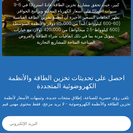
كبير، حيث تحقق مشاريع تخزين الطاقة عادةً استردادًا في 6-9
سنوات اعتمادًا على أسعار الكهرباء المحلية وبرامج الحوافز.
تظهر اتجاهات التسعير الأخيرة أن أنظمة تخزين الطاقة القياسية
(60-600 كيلوواط) تبدأ من 85،000 دولار والأنظمة المتوسطة
(600 كيلوواط-2.5 ميجاواط) من 420،000 دولار، مع خيارات
تمويل مرنة بما في ذلك اتفاقيات شراء الطاقة والقروض
الصناعية المتاحة للمشاريع التجارية.
احصل على تحديثات تخزين الطاقة والأنظمة
الكهروضوئية المتجددة
تلقى رؤى حصرية للصناعة، إطلاق منتجات جديدة، وتنبيهات الأسعار لأنظمة
تخزين الطاقة والأنظمة الكهروضوئية - لا بريد مزعج، فقط محتوى مهني قيم