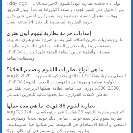
1 day ago · CMBتولد أداة حاسبة بطارية أيون الليثيوم الاحترافية
من ''الحلول على الفور للجهد، والسعة (كيلوواط ساعة)، وتيار التفريغ،
ووقت التشغيل.حاسبة حزمة بطارية ليثيوم أيون احصل على حلول
حزمة البطارية المخصصة لك خلال 24 ساعة. لست
إمدادات حزمة بطارية ليثيوم أيون هنري
ما نوع بطاريات تخزين الطاقة التي يقدمها هنري؟ تقدم هنري مجموعة
متنوعة من بطاريات تخزين الطاقة ، بما في ذلك حزم بطاريات
LiFePO4 العميقة ، وأنظمة تخزين الطاقة المثبتة على الجدار ،
ومحطات الطاقة
ما هي أنواع بطاريات الليثيوم وتصميم الخلايا؟
Aug 8, 2025 · ما الذي يحدد كيمياء بطارية LiFePO4؟ تعطي بطاريات
LiFePO4 (فوسفات الحديد الليثيوم) الأولوية سلامة و دورة الحياة
(2,000-5,000 دورة) على كثافة الطاقة. هيكلها الزبرجدي يقلل من
مخاطر الانفلات الحراري، مما يجعلها مثالية للتخزين الصناعي
بطارية ليثيوم 36 فولت: ما هي مدة عملها
Aug 17, 2024 · كم تدوم بطارية الليثيوم 36 فولت؟ عمر شنومكسف
بطارية ليثيوم يتأثر بعدة عوامل، بما في ذلك جودة الخلايا، وممارسات
الشحن، و أنماط الاستخدام. في المتوسط، يتم صيانتها جيدًا شنومكسف
بطارية ليثيوم يمكن أن تستمر في أي مكان من 3