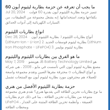
ما يجب أن تعرفه عن حزمة بطارية ليثيوم أيون 60
Jul 20, 2024 · تتميز حزمة بطارية الليثيوم أيون بقدرة 60 فولت
بكفاءتها وتعدد استخداماتها. إنه يشغل مجموعة من التطبيقات، من
السيارات الكهربائية إلى أدوات الحدائق.
انواع بطاريات الليثيوم
Dec 28, 2024 · أنواع بطاريات الليثيوم 1. بطارية الليثيوم أيون
(Lithium-Ion - Li-ion) 2. بطارية ليثيوم فوسفات الحديد (Lithium
Iron Phosphate - LiFePO4) 3. بطارية ليثيوم بوليمر
ما هو الفرق بين بطاريات الليثيوم والليثيوم
May 7, 2019 · هويتشو JB Battery Technology Limited هو
مصنع بطارية ليثيوم أيون, التي تأسست في مايو ، 2008 ، هي شركة
محترفة مقرها الصين وتقدم مجموعة واسعة o و أنواع البطاريات
للعملاء. هم محترفون مورد بطارية ليثيوم أيون مع المنتجات تشمل
حزمة بطارية الليثيوم الأفضل من هنري
ما نوع بطاريات تخزين الطاقة التي يقدمها هنري؟ تقدم هنري مجموعة
متنوعة من بطاريات تخزين الطاقة ، بما في ذلك حزم بطاريات
LiFePO4 العميقة ، وأنظمة تخزين الطاقة المثبتة على الجدار ،
ومحطات الطاقة