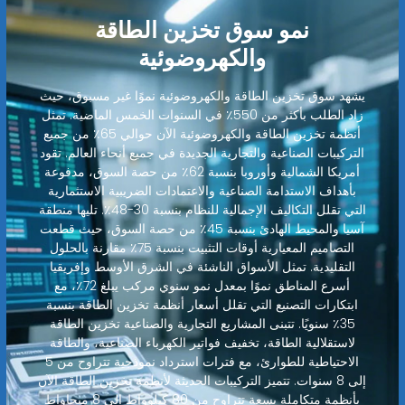
نمو سوق تخزين الطاقة
والكهروضوئية
يشهد سوق تخزين الطاقة والكهروضوئية نموًا غير مسبوق، حيث
زاد الطلب بأكثر من 550٪ في السنوات الخمس الماضية. تمثل
أنظمة تخزين الطاقة والكهروضوئية الآن حوالي 65٪ من جميع
التركيبات الصناعية والتجارية الجديدة في جميع أنحاء العالم. تقود
أمريكا الشمالية وأوروبا بنسبة 62٪ من حصة السوق، مدفوعة
بأهداف الاستدامة الصناعية والاعتمادات الضريبية الاستثمارية
التي تقلل التكاليف الإجمالية للنظام بنسبة 30-48٪. تليها منطقة
آسيا والمحيط الهادئ بنسبة 45٪ من حصة السوق، حيث قطعت
التصاميم المعيارية أوقات التثبيت بنسبة 75٪ مقارنة بالحلول
التقليدية. تمثل الأسواق الناشئة في الشرق الأوسط وإفريقيا
أسرع المناطق نموًا بمعدل نمو سنوي مركب يبلغ 72٪، مع
ابتكارات التصنيع التي تقلل أسعار أنظمة تخزين الطاقة بنسبة
35٪ سنويًا. تتبنى المشاريع التجارية والصناعية تخزين الطاقة
لاستقلالية الطاقة، تخفيف فواتير الكهرباء الصناعية، والطاقة
الاحتياطية للطوارئ، مع فترات استرداد نموذجية تتراوح من 5
إلى 8 سنوات. تتميز التركيبات الحديثة لأنظمة تخزين الطاقة الآن
بأنظمة متكاملة بسعة تتراوح من 80 كيلوواط إلى 8 ميجاواط