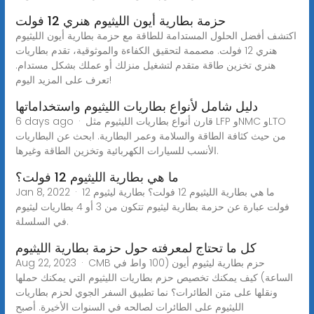
حزمة بطارية أيون الليثيوم هنري 12 فولت
اكتشف أفضل الحلول المستدامة للطاقة مع حزمة بطارية أيون الليثيوم
هنري 12 فولت. مصممة لتحقيق الكفاءة والموثوقية، تقدم بطاريات
هنري تخزين طاقة متقدم لتشغيل منزلك أو عملك بشكل مستدام.
تعرف على المزيد اليوم!
دليل شامل لأنواع بطاريات الليثيوم واستخداماتها
6 days ago · قارن أنواع بطاريات الليثيوم مثل LFP وNMC وLTO
من حيث كثافة الطاقة والسلامة وعمر البطارية. ابحث عن البطاريات
الأنسب للسيارات الكهربائية وتخزين الطاقة وغيرها.
ما هي بطارية الليثيوم 12 فولت؟
Jan 8, 2022 · ما هي بطارية الليثيوم 12 فولت؟ بطارية ليثيوم 12
فولت عبارة عن حزمة بطارية ليثيوم تتكون من 3 أو 4 بطاريات ليثيوم
في السلسلة.
كل ما تحتاج لمعرفته حول حزمة بطارية الليثيوم
Aug 22, 2023 · CMB حزم بطارية ليثيوم أيون (100 واط في
الساعة) كيف يمكنك تخصيص حزم بطاريات الليثيوم التي يمكنك حملها
ونقلها على متن الطائرات؟ نما تطبيق السفر الجوي لحزم بطاريات
الليثيوم على الطائرات لصالحه في السنوات الأخيرة. أصبح