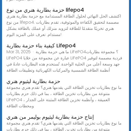
حزمة بطارية هنري من نوع lifepo4
اكتشف الحل النهائي لحلول الطاقة المستدامة مع حزمة بطارية هنري
من نوع lifepo4. مصممة لتحقيق الكفاءة والموثوقية، تقدم بطاريات
هنري تخزينًا متقدمًا للطاقة لتزويد منزلك أو عملك بالطاقة بشكل
مستدام. تعرف على المزيد اليوم!
كيفية بناء حزمة بطارية Lifepo4
Mar 31, 2025 · ما هي حزمة بطارية LiFePO4؟ مجموعة بطاريات
LiFePO4 عبارة عن مجموعة من خلايا LiFePO4 فردية مصممة لتوفير
جهد وسعة أعلى من الخلية الواحدة. تُستخدم هذه البطاريات عادةً في
أنظمة الطاقة الشمسية والمركبات الكهربائية وتطبيقات الطاقة
حزمة بطارية ليثيوم هنري
ما نوع بطاريات تخزين الطاقة التي يقدمها هنري؟ تقدم هنري مجموعة
متنوعة من بطاريات تخزين الطاقة ، بما في ذلك حزم بطاريات
LiFePO4 العميقة ، وأنظمة تخزين الطاقة المثبتة على الجدار ،
ومحطات الطاقة
إنتاج حزمة بطارية ليثيوم بوليمر من هنري
ما نوع بطاريات تخزين الطاقة التي يقدمها هنري؟ تقدم هنري مجموعة
متنوعة من بطاريات تخزين الطاقة ، بما في ذلك حزم بطاريات