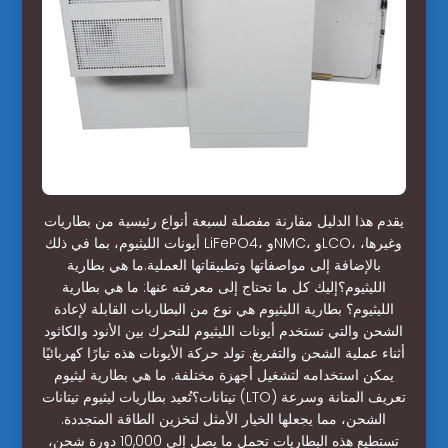
يقدم هذا الدليل مقارنة مفصلة لسبعة أنواع رئيسية من بطاريات
أيونات الليثيوم، بما في ذلك LiFePO4، وNMC، وLCO، وغيرها،
بالإضافة إلى مواصفاتها وتطبيقاتها العملية.ما هي بطارية
الليثيوم؟إليك كل ما تحتاج إلى معرفته عنها: ما هي بطارية
الليثيوم؟ بطارية الليثيوم هي نوع من البطاريات القابلة لإعادة
الشحن والتي تستخدم أيونات الليثيوم للتحرك بين الأنود والكاثود
أثناء عملية الشحن والتفريغ. تولد حركة الأيونات هذه تيارًا كهربائيًا
يمكن استخدامه لتشغيل أجهزة مختلفة. ما هي بطارية ليثيوم
تيتانات؟تُعيد بطاريات ليثيوم تيتانات (LTO) تعريف المتانة وسرعة
الشحن، مما يجعلها الخيار الأمثل لتخزين الطاقة المتجددة.
تستطيع هذه البطاريات تحمل ما يصل إلى 10,000 دورة شحن،