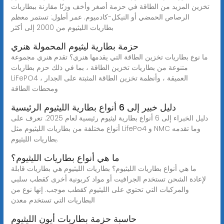
تخزين المزيد من الطاقة في حزمة أصغر وأخف وزنًا مقارنة ببطاريات
الرصاص الحمضي أو النيكل-كادميوم. عمر أطول: تستمر معظم
بطاريات الليثيوم من 2000 إلى أكثر
حزمة بطارية ليثيوم المحمولة هنري
ما نوع بطاريات تخزين الطاقة التي يقدمها هنري؟ تقدم هنري مجموعة
متنوعة من بطاريات تخزين الطاقة ، بما في ذلك حزم بطاريات
LiFePO4 العميقة ، وأنظمة تخزين الطاقة المثبتة على الجدار ،
ومحطات الطاقة
دليل خبير إلى 6 أنواع بطارية الليثيوم الرئيسية
دليل الخبراء إلى 6 أنواع بطارية ليثيوم رئيسية لعام 2025. تعرف على
أنواع مختلفة من بطاريات الليثيوم مثل LifePo4 و NMC وما تقدمه
بطاريات الليثيوم.
ما هي أنواع بطاريات الليثيوم؟
ما هي أنواع بطاريات الليثيوم؟ بطاريات الليثيوم هي بطاريات قابلة
لإعادة الشحن تستخدم الجرافيت أو مواد كربونية أخرى كقطب سلبي
والمركبات التي تحتوي على الليثيوم كقطب موجب. إنها نوع من
البطاريات التي تستخدم معدن
حاسبة حزمة بطاريات أيون الليثيوم