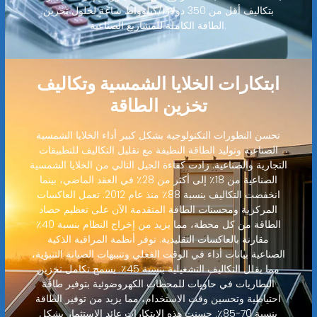
بتكاليف أقل من 350 دولارًا/كيلوواط ساعة لحلول تخزين
الطاقة الكاملة للمشاريع الصناعية.
ابتكارات الخلايا الشمسية وتكاليف
تخزين الطاقة
تحسن التطورات التكنولوجية بشكل كبير أداء الخلايا الشمسية
الصناعية وتوليد الطاقة النظيفة مع تقليل التكاليف للتطبيقات
التجارية والصناعية. زادت كفاءة الجيل التالي من الخلايا الشمسية
الصناعية من 18٪ إلى أكثر من 28٪ في العقد الماضي، بينما
انخفضت التكاليف بنسبة 88٪ منذ عام 2012. تعمل العاكسات
المركزية ومحسنات الطاقة المتقدمة الآن على تعظيم حصاد
الطاقة من كل محطة، مما يزيد من إخراج النظام بنسبة 40٪
مقارنة بالعاكسات التقليدية. توفر أنظمة المراقبة الذكية
الصناعية بيانات أداء في الوقت الفعلي وتنبيهات الصيانة التنبؤية،
مما يقلل التكاليف التشغيلية بنسبة 45٪. يسمح تكامل تخزين
البطاريات في حاويات للمحطات الكهروضوئية بتوفير طاقة
احتياطية وتحسين وقت الاستخدام، مما يزيد من توفير الطاقة
بنسبة 70-85٪. حسنت هذه الابتكارات عائد الاستثمار بشكل