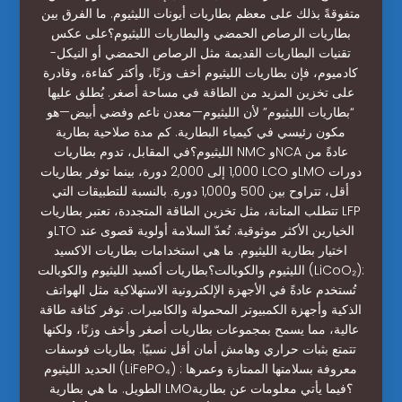
متفوقةً بذلك على معظم بطاريات أيونات الليثيوم. ما الفرق بين
بطاريات الرصاص الحمضي والبطاريات الليثيوم؟على عكس
تقنيات البطاريات القديمة مثل الرصاص الحمضي أو النيكل-
كادميوم، فإن بطاريات الليثيوم أخف وزنًا، وأكثر كفاءة، وقادرة
على تخزين المزيد من الطاقة في مساحة أصغر. يُطلق عليها
“بطاريات الليثيوم” لأن الليثيوم—معدن ناعم وفضي أبيض—هو
مكون رئيسي في كيمياء البطارية. كم مدة صلاحية بطارية
الليثيوم؟في المقابل، تدوم بطاريات NMC وNCA عادةً من
1,000 إلى 2,000 دورة، بينما توفر بطاريات LCO وLMO دورات
أقل، تتراوح بين 500 و1,000 دورة. بالنسبة للتطبيقات التي
تتطلب المتانة، مثل تخزين الطاقة المتجددة، تعتبر بطاريات LFP
وLTO الخيارين الأكثر موثوقية. تُعدّ السلامة أولوية قصوى عند
اختيار بطارية الليثيوم. ما هي استخدامات بطاريات الاكسيد
الليثيوم والكوبالت؟بطاريات أكسيد الليثيوم والكوبالت (LiCoO₂):
تُستخدم عادةً في الأجهزة الإلكترونية الاستهلاكية مثل الهواتف
الذكية وأجهزة الكمبيوتر المحمولة والكاميرات. توفر كثافة طاقة
عالية، مما يسمح بمجموعات بطاريات أصغر وأخف وزنًا، ولكنها
تتمتع بثبات حراري وهامش أمان أقل نسبيًا. بطاريات فوسفات
الحديد الليثيوم (LiFePO₄) : معروفة بسلامتها الممتازة وعمرها
الطويل. ما هي بطارية LMO؟فيما يأتي معلومات عن بطارية