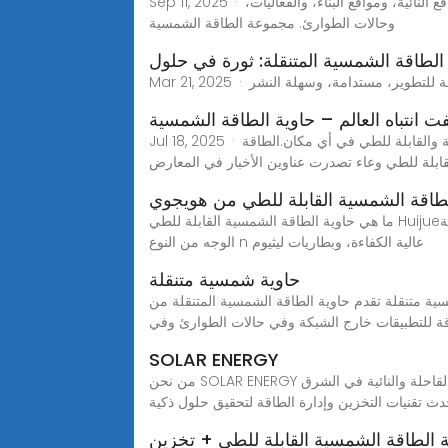
Sep 11, 2025 · محطة الطاقة الشمسية المتنقلة حاويات مُجمّعة مسبقًا مع لوحة شمسية قابلة للطي. تُزوّد بالطاقة في غضون ساعات. مثالية للمواقع النائية، ومواقع البناء، والفعاليات،
وحالات الطوارئ. مجموعة الطاقة الشمسية
الطاقة الشمسية المتنقلة: ثورة في حلول
فت انتباه العالم – حاوية الطاقة الشمسية
Jul 18, 2025 · حاوية الطاقة الشمسية القابلة للطي: تعرف على كيفية النشر والمواصفات والفوائد والنصائح للحصول على الطاقة الشمسية السريعة والقابلة للطي في أي مكان.الطاقة
ابلة للطي وعاء تصدرت عناوين الأخبار في المعارض
لطاقة الشمسية القابلة للطي من هويجوي
ما هي حاوية الطاقة الشمسية القابلة للطي Huijue؟ ال حاوية الطاقة الشمسية القابلة للطي من هويجو محطة طاقة كهروضوئية متنقلة، ذاتية التجهيز، تجمع بين ألواح كهروضوئية ثنائية
الوجه من النوع n عالية الكفاءة، وبطاريات ليثيوم
حاوية شمسية متنقلة
وية الطاقة الشمسية المتنقلة من Huijue Group نظام طاقة شمسية مدمج وقابل للنقل مع ألواح مدمجة وتخزين للبطاريات وإدارة ذكية، مما يوفر طاقة
ة للتطبيقات خارج الشبكة وفي حالات الطوارئ وفي
SOLAR ENERGY
من نحن SOLAR ENERGY هي شركة متخصصة في تطوير أنظمة الطاقة الشمسية المدمجة في حاويات قابلة للطي، تلبي احتياجات الطاقة في البيئات القاحلة والنائية في الشرق
ث تقنيات التخزين وإدارة الطاقة لتحقيق حلول ذكية
 الطاقة الشمسية القابلة للطي + تخزين