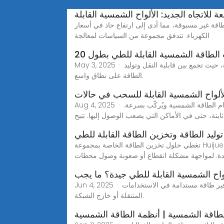
ة للاتجاه الجديد: الألواح الشمسية القابلة
طاقة غير مسبوقة، مما أدى إلى ارتفاع حاد في أسعار
الكهرباء. تتدفق مجموعة من السياسات لمعالجة
الطاقة الشمسية القابلة للطي بطول 20
May 3, 2025 · تمثل حاوية الطاقة الشمسية الكهروضوئية القابلة للطي بطول 20 قدمًا قفزة تكنولوجية إلى الأمام في تكنولوجيا الطاقة المتجددة، حيث تجمع بين قابلية النقل وتوليد
الطاقة على نطاق واسع.
لألواح الشمسية القابلة للسحب في حالات
Aug 4, 2025 · يمكنك أن ترى كيف تُساعد حاوية الألواح الشمسية القابلة للسحب في الإغاثة من الكوارث. عندما تحتاج إلى طاقة بسرعة، يأتي نظام الطاقة الشمسية ويُركّب بسرعة.
ة، حتى في الأماكن التي يصعب الوصول إليها. تتيح
ليد الطاقة وتخزين الطاقة القابلة للطي
تغطي حلول تخزين الطاقة الخاصة بمجموعة Huijue (30 كيلووات ساعة إلى 30 ميجاوات ساعة) إدارة التكاليف، والطاقة الاحتياطية، والشبكات الصغيرة. مزود متقدم لتخزين طاقة
ة. لمواجهة مشكلة انقطاع أو صعوبة وصول محطات
واح الشمسية القابلة للطي جيدة؟ ما يجب
Jun 4, 2025 · هل الألواح الشمسية القابلة للطي عملية؟ خاصةً عند دمجها في حاويات الطاقة الشمسية القابلة للطي، والتي تعتمد عليها لتوفير طاقة مستدامة في الاستخدامات
المتنقلة أو خارج الشبكة.
لطاقة الشمسية | أنظمة الطاقة الشمسية