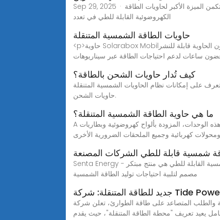
Sep 29, 2025 · حاويات الطاقة الشمسية القابلة للطي: طريقة فعالة ومرنة لتوليد الطاقة بالمقارنة مع معدات الطاقة الكهروضوئية التقليدية، تكمن الميزة الأكبر لحاويات الطاقة
الكهروضوئية القابلة للطي في تعدد
حاويات الطاقة الشمسية المتنقلة
<p>حاوية Solarabox Mobilيوفر النظام الشمسي المتكامل من 400 إلى 670 كيلو واط ساعة من الطاقة يوميًا. بفضل المصفوفات الشمسية القابلة للطي ، تكون الحاوية قابلة للنشر
ون ساعات لدعم احتياجات الطاقة عبر سيناريوهات
كيف تُدار حاويات الشحن بالطاقة؟
رف على إمكانات نظام الحاويات الشمسية المتنقلة LZY-MSC1، والألواح الشمسية المتقدمة في الحاويات، واستكشف كيف يمكن استخدام الألواح الشمسية القابلة للطي لتشغيل
حاويات الشحن.
ما هي حاوية الطاقة الشمسية المتنقلة؟
A حاوية الطاقة الشمسية المتنقلة هذا ما ستحصل عليه عند تحويل حاوية شحن عادية إلى محطة طاقة شمسية مكتفية ذاتيًا. صُممت هذه الوحدات، المزودة بألواح كهروضوئية وبطاريات
محولات كهربائية وجميع الملحقات الضرورية الأخرى
ة شمسية قابلة للطي الشركات المصنعة
Senta Energy - حاوية طاقة شمسية قابلة للطي الموردين والمصنعين في الصين, مخصص حاوية طاقة شمسية قابلة للطي. حاوية الطاقة الشمسية القابلة للطي هي منتج مبتكر
مصمم لتلبية احتياجات توليد الطاقة الشمسية
رئ، تعلن شركة Tide Power بفخر عن إطلاق حاوية الطاقة الشمسية القابلة للطي الثورية. هذا الحل المتكامل
امل يعيد تعريف "محطة الطاقة المتنقلة"، حيث يقدم