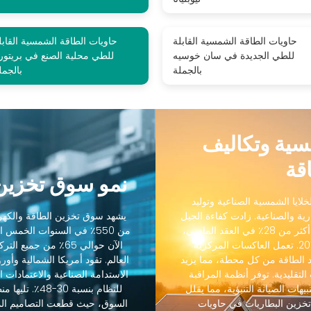
حاويات الطاقة الشمسية القابلة
حاويات الطاقة الشمسية القابل
للطي الجديدة في سان خوسيه
للطي محلية الصنع في بريتوري
بالجملة
بالجمل
مسية وتكاليف
قة
نمو سوق تخزين 
لايا الشمسية الصناعية وتوليد
رية والصناعية. زادت كفاءة الجيل
يشهد سوق تخزين الطاقة والكهرو
التالي من الخلايا الشمسية الصناعية من 18٪ إلى أكثر من 28٪ في العقد الماضي،
من 550٪ في السنوات الخمس
بينما انخفضت التكاليف بنسبة 88٪ منذ عام 2012. تعمل العاكسات المركزية
الآن حوالي 65٪ من ج
 الطاقة من كل محطة، مما يزيد
رنة بالعاكسات التقليدية. توفر أنظمة المراقبة
الاستدامة الصناعية والاعتمادات ال
يهات الصيانة التنبؤية، مما يقلل
 45٪. يسمح تكامل تخزين البطاريات في حاويات