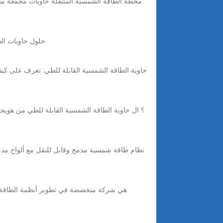
Mar 21, 2025 · حلول حاويات الطاقة الشمسية المتنقلة، فعّالة ومحمولة - زوّد بالطاقة في أي مكان وزمان. قابلة للتطوير، مستدامة، وسهلة النشر.