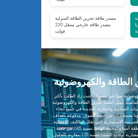
ة
مصدر طاقة تخزين الطاقة المنزلية
ا
مصدر طاقة خارجي متنقل 220
ة
فولت
الطاقة والكهروضوئية
ضوئية نموًا غير مسبوق، حيث زاد الطلب بأكثر
 الماضية. تمثل أنظمة تخزين الطاقة والكهروضوئية
ميع التركيبات الصناعية والتجارية الجديدة في جميع أنحاء
العالم. تقود أمريكا الشمالية وأوروبا بنسبة 62٪ من حصة السوق، مدفوعة بأهداف
ضريبية الاستثمارية التي تقلل التكاليف الإجمالية
للنظام بنسبة 30-48٪. تليها منطقة آسيا والمحيط الهادئ بنسبة 45٪ من حصة
السوق، حيث قطعت التصاميم المعيارية أوقات التثبيت بنسبة 75٪ مقارنة بالحلول