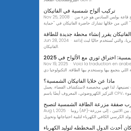
تركيب ألواح شمسية في الفاتيكان
Nov 25, 2008 · وكانت دارالصحافة التابعة للكرسي الرسولي قد أصدرت بياناً عن المشروع تشرح فيه أن عملية تجهيز الالواح الشمسية على سطح قاعة بولس السادس هو جزء من
' التي من خلالها تشارك حاضرة الفاتيكان في ''حماية
 الفاتيكان يقرر إنشاء محطة جديدة للطاقة
Jun 28, 2024 · وسيتم تركيب الألواح الشمسية في ممتلكات الفاتيكان الواقعة على بعد حوالي 11 كيلومترًا من روما، في منطقة سانتا ماريا دي جاليريا، والتي تُستخدم حاليًا لبث إذاعة
الفاتيكان.
ية: اختراق ثوري مع الألواح في 2025
Nov 19, 2025 · Voi : سنة 2025 هتكون نقطة تحول مهمة في مجال الطاقة الشمسية بفضل تقدم تكنولوجي كبير. الألواح الشمسية الجديدة،
للي بنجمع بيها ونستخدم بيها الطاقة. التكنولوجيا دي
ماذا عن خلايا الفاتيكان الشمسية؟
لايا الشمسية متعددة الوصلات كفاءة أعلى من 45%، لكنها مكلفة ويصعب تصنيعها، لذا فهي مخصصة لاستكشاف الفضاء. يعمل
لى تركيز ضوء
ضرب صفقة مزرعة الطاقة الشمسية لتصبح
Aug 1, 2025 · روما (AP)-وافقت إيطاليا يوم الخميس على خطة الفاتيكان لتحويل حقل 430 هكتار (1000 فدان) شمال روما ، بمجرد أن يكون مصدر الجدل بين الاثنين ، إلى مزرعة
 الكرسي الكافي الكهرباء لتلبية احتياجاتها وتحويل
يكان أحدث الدول المخططه لتوليد الكهرباء