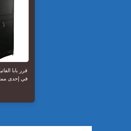
قرر بابا الف
في إحدى ممتلك