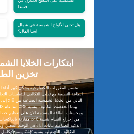
الشمسية على أسطح المنازل في
فنلندا
هل تجني الألواح الشمسية في شمال
س
آسيا المال؟
ابتكارات الخلايا الش
تخزين الطا
تحسن التطورات التكنولوجية بشكل كبير أداء الخ
الطاقة النظيفة مع تقليل التكاليف للتطبيقات التجا
ومحسنات الطاقة المتقدمة الآن على تعظيم حصاد
من إخراج النظام بنسبة 40٪ مقا
الذكية الصناعية بيانات أداء في الوقت الفعلي وتنب
التكاليف التشغيلية بنسبة