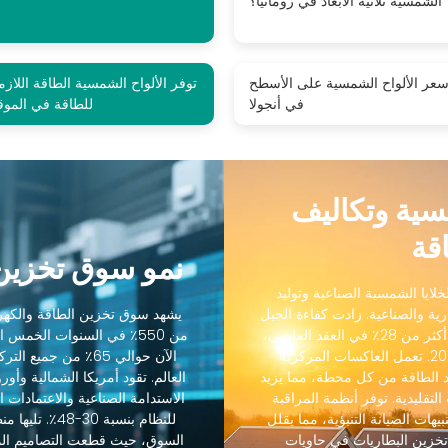
الشمسية ثلاثية الأبعاد في رومانيا؟
عر الألواح الشمسية على الأسطح
توفر الألواح الشمسية الطاقة اللازم
في أنجولا
للطاقة في الموق
مسية وتكاليف
قة
نمو سوق تخزين 
لايا الشمسية الصناعية وتوليد
رية والصناعية. زادت كفاءة الجيل
يشهد سوق تخزين الطاقة والكهرو
التالي من الخلايا الشمسية الصناعية من 18٪ إلى أكثر من 28٪ في العقد الماضي،
من 550٪ في السنوات الخمس
بينما انخفضت التكاليف بنسبة 88٪ منذ عام 2012. تعمل العاكسات المركزية
الآن حوالي 65٪ من ج
 الطاقة من كل محطة، مما يزيد
رنة بالعاكسات التقليدية. توفر أنظمة المراقبة
الاستدامة الصناعية والاعتمادات ال
يهات الصيانة التنبؤية، مما يقلل
 45٪. يسمح تكامل تخزين البطاريات في حاويات