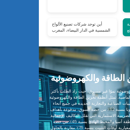
ة
أين توجد شركات تصنيع الألواح
ع
الشمسية في الدار البيضاء، المغرب
الطاقة والكهروضوئية
ضوئية نموًا غير مسبوق، حيث زاد الطلب بأكثر
 الماضية. تمثل أنظمة تخزين الطاقة والكهروضوئية
ميع التركيبات الصناعية والتجارية الجديدة في جميع أنحاء
العالم. تقود أمريكا الشمالية وأوروبا بنسبة 62٪ من حصة السوق، مدفوعة بأهداف
ضريبية الاستثمارية التي تقلل التكاليف الإجمالية
للنظام بنسبة 30-48٪. تليها منطقة آسيا والمحيط الهادئ بنسبة 45٪ من حصة
السوق، حيث قطعت التصاميم المعيارية أوقات التثبيت بنسبة 75٪ مقارنة بالحلول