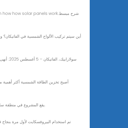
 learn how how solar panels work
Aug 5, 2025 · يقع المشروع في منطقة سانتا ماريا دي جاليريا، التي تبلغ مساحتها 430 هكتارًا، وكانت سابقًا موقعًا مثيرًا للنزاع بسبب أبراج بث إذاعة الفاتيكان.