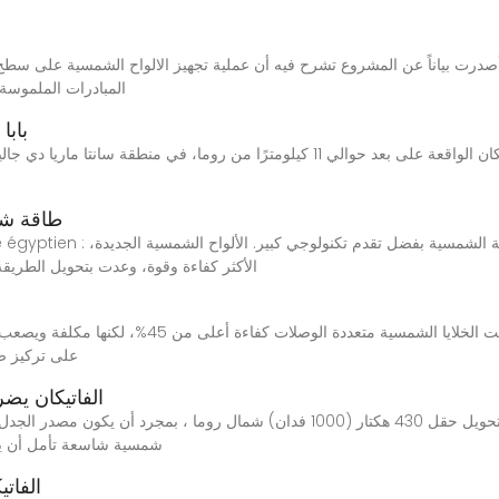
المبادرات الملموسة'
بابا
طاقة شمس
ci la traduction en arabe égyptien
الأكثر كفاءة وقوة، وعدت بتحويل الطريقة ا
ما هي الخلايا الشمسية المتعددة الوصلات؟ أثبتت الخ
التركيز الكهروضوئي، المعروف أيضًا باسم CPV، ع
الفاتيكان ي
شمسية شاسعة تأمل أن يولد
الفات