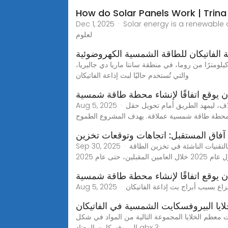
How do Solar Panels Work | Trina
Dec 1, 2025 · Solar energy is a rene.شرح مبسط
لعلوم
لفاتيكان للطاقة الشمسية الكهروضوئية
سيتم تركيب الألواح الشمسية في الفاتيكان؟ وسيتم تركيب الألواح الشمسية في ممتلكات الفاتيكان الواقعة على بعد حوالي 11 كيلومترًا من روما، في منطقة سانتا ماريا دي جاليريا،
والتي تُستخدم حاليًا لبث إذاعة الفاتيكان
ان يوقع اتفاقًا لإنشاء محطة طاقة شمسية
Aug 5, 2025 · سولارابيك، الفاتيكان – 5 أغسطس 2025: أنهى اتفاق وُصف بالتاريخي بين الفاتيكان والحكومة الإيطالية سنوات طويلة من الخلاف، ليمهد الطريق أمام تحويل حقل
حطة طاقة شمسية عملاقة. يهدف المشروع الطموح
آفاق المستقبل: اتجاهات وتوقعات تخزين
Sep 30, 2025 · أصبح تخزين الطاقة الشمسية أكثر أهمية من أي وقت مضى مع تزايد اعتماد العالم على مصادر الطاقة المستدامة. ووفقًا لـالتقنيات الناشئة في تخزين الطاقة
 حتى عام 2025
ان يوقع اتفاقًا لإنشاء محطة طاقة شمسية
ايا البيروفسكايت الشمسية في الفاتيكان
ية ذات الحالة الصلبة في عام 2012 ، ومنذ ذلك الحين استخدمت معظم الخلايا المجموعة التالية من المواد في شكل
البيروفسكايت المعتاد abx 3: