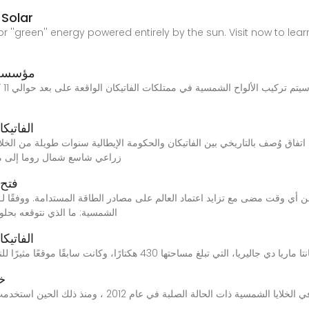
 Solar
wable or ''green'' energy powered entirely by the sun. Visit now to
مؤسسة ا
أين 
الفاتيك
زراعي شاسع شمال روما إلى م
فتح 
الشمسية: ما الذي نتوقعه بحلول عام 2025 خلال العامين المقبلين،
الفاتيك
خل
تم استخدام البيروفسكايت لأول مرة بنجاح في الخلايا الشمس