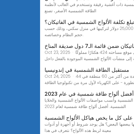
 ذات الأغشية الرقيقة على خلايا شمسية ذات أغشية رقيقة وتستخدم في الغالب لأنظمة
الطاقة الشمسية الأصغر، تصنع
بلغ تكلفة الألواح الشمسية في الفاتيكان؟
تكلفة الألواح الشمسية في ولاية إلينوي. في ولاية إلينوي، قد تبلغ التكلفة المتوسطة لألواح الطاقة الشمسية السكنية 15,000 دولار أو 25,000 دولار لتركيبها في منزل سكني، وذلك حسب
حجم النظام وخصائصه.
Oct 23, 2025 · وبحسب مجلة "تايم أوت"، سيكون موقع محطة توليد الطاقة الشمسية التي سيمد الفاتيكان بالطاقة، خارج روما مباشرةً على موقع مساحته 424 هكتارًا مملوكًا
 إلى منشآت الألواح الشمسية الموجودة بالفعل داخل
مستقبل الطاقة الشمسية في إندونيسيا
Oct 24, 2025 · 44 التمويل والتنمية | ديسمبر 2022 وقد حصلت عدة مجتمعات في السبعين جزيرة التي تشكل سلسلة جزر مينتاواي - وهي واحدة من أكثر من 60 منطقة في
تطورة - على الكهرباء لأول مرة من تكنولوجيا الطاقة
أفضل ألواح طاقة شمسية في عام 2023
لشمسية وأنسب مواصفات الألواح الشمسية والخلايا
الشمسية. أفضل ألواح طاقة شمسية لعام 2023
لى كل ما يخص هياكل الألواح الشمسية
ها ببعضها البعض؟ هل يوجد شروط أو أجهزة أو أدوات
معينة لربط هذه الألواح؟ نتعرف في هذا