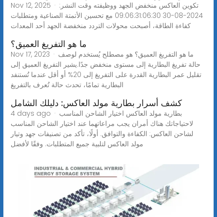
Nov 12, 2025 · تكوين العاكس منخفض الجهد ووظيفته وقت النشر:
2024-08-30 09:06:31:06:30 مع تحسين الأتمتة الصناعية ومتطلبات
كفاءة الطاقة، أصبحت محولات التردد منخفضة الجهد أحد المعدات
ما هو التفريغ العميق؟
Nov 17, 2023 · ما هو التفريغ العميق؟ هو مصطلح يُستخدم لوصف
حالة تفريغ البطارية إلى مستوى منخفض جدًا.يشير التفريغ العميق إلى
تقليل عمر البطارية القدرة على التفريغ إلى 20% أو أقل عندما تُستنفد
البطارية تمامًا، تحدث حالة تُعرف بالتفريغ
كشف أسرار بطارية مولد العاكس: دليلك الشامل
4 days ago · بطارية مولد العاكس اختيار الشاحن المناسب
لاحتياجاتك هناك أمران يجب مراعاتهما عند اختيار الشاحن المناسب
لشاحن العاكس: الكفاءة والتوافق. أولًا، تأكد من تصنيفات جهد وتيار
مولد العاكس لتلبية جميع المتطلبات. وفقًا لأفضل