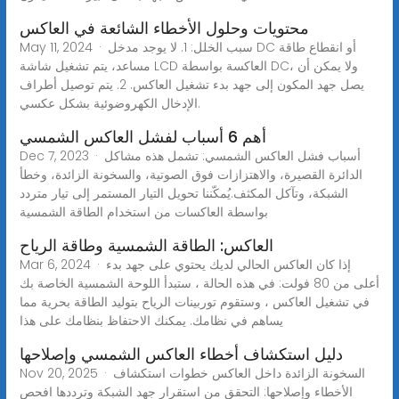
محتويات وحلول الأخطاء الشائعة في العاكس
May 11, 2024 · سبب الخلل: 1. لا يوجد مدخل DC أو انقطاع طاقة
مساعد، يتم تشغيل شاشة LCD العاكسة بواسطة DC، ولا يمكن أن
يصل جهد المكون إلى جهد بدء تشغيل العاكس. 2. يتم توصيل أطراف
الإدخال الكهروضوئية بشكل عكسي.
أهم 6 أسباب لفشل العاكس الشمسي
Dec 7, 2023 · أسباب فشل العاكس الشمسي: تشمل هذه مشاكل
الدائرة القصيرة، والاهتزازات فوق الصوتية، والسخونة الزائدة، وخطأ
الشبكة، وتآكل المكثف.يُمكّننا تحويل التيار المستمر إلى تيار متردد
بواسطة العاكسات من استخدام الطاقة الشمسية
العاكس: الطاقة الشمسية وطاقة الرياح
Mar 6, 2024 · إذا كان العاكس الحالي لديك يحتوي على جهد بدء
أعلى من 80 فولت: في هذه الحالة ، ستبدأ اللوحة الشمسية الخاصة بك
في تشغيل العاكس ، وستقوم توربينات الرياح بتوليد الطاقة بحرية مما
يساهم في نظامك. يمكنك الاحتفاظ بنظامك على هذا
دليل استكشاف أخطاء العاكس الشمسي وإصلاحها
Nov 20, 2025 · السخونة الزائدة داخل العاكس خطوات استكشاف
الأخطاء وإصلاحها: التحقق من استقرار جهد الشبكة وترددها افحص