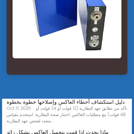
دليل استكشاف أخطاء العاكس وإصلاحها خطوة بخطوة
Oct 17, 2025 · تأكد من تطابق جهد البطارية (12 فولت أو 24 فولت أو
48 فولت) مع متطلبات العاكس. اختبار صحة البطارية: استخدم مقياس
متعدد لفحص جهد البطارية.
ماذا يحدث إذا قمت بتحميل العاكس بشكل زائد