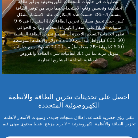
البطاريات في حاويات للمحطات الكهروضوئية بتوفير طاقة
احتياطية وتحسين وقت الاستخدام، مما يزيد من توفير الطاقة
بنسبة 70-85٪. حسنت هذه الابتكارات عائد الاستثمار بشكل
كبير، حيث تحقق مشاريع تخزين الطاقة عادةً استردادًا في 6-9
سنوات اعتمادًا على أسعار الكهرباء المحلية وبرامج الحوافز.
تظهر اتجاهات التسعير الأخيرة أن أنظمة تخزين الطاقة القياسية
(60-600 كيلوواط) تبدأ من 85،000 دولار والأنظمة المتوسطة
(600 كيلوواط-2.5 ميجاواط) من 420،000 دولار، مع خيارات
تمويل مرنة بما في ذلك اتفاقيات شراء الطاقة والقروض
الصناعية المتاحة للمشاريع التجارية.
احصل على تحديثات تخزين الطاقة والأنظمة
الكهروضوئية المتجددة
تلقى رؤى حصرية للصناعة، إطلاق منتجات جديدة، وتنبيهات الأسعار لأنظمة
تخزين الطاقة والأنظمة الكهروضوئية - لا بريد مزعج، فقط محتوى مهني قيم