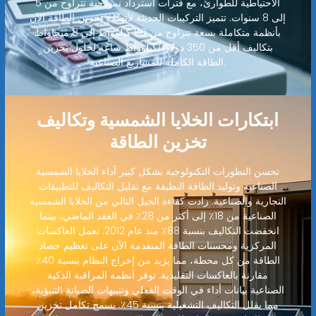
الاحتياطية للطوارئ، مع فترات استرداد نموذجية تتراوح من 5
إلى 8 سنوات. تتميز التركيبات الحديثة لأنظمة تخزين الطاقة الآن
بأنظمة متكاملة بسعة تتراوح من 80 كيلوواط إلى 8 ميجاواط
بتكاليف أقل من 350 دولارًا/كيلوواط ساعة لحلول تخزين
الطاقة الكاملة للمشاريع الصناعية.
ابتكارات الخلايا الشمسية وتكاليف
تخزين الطاقة
تحسن التطورات التكنولوجية بشكل كبير أداء الخلايا الشمسية
الصناعية وتوليد الطاقة النظيفة مع تقليل التكاليف للتطبيقات
التجارية والصناعية. زادت كفاءة الجيل التالي من الخلايا الشمسية
الصناعية من 18٪ إلى أكثر من 28٪ في العقد الماضي، بينما
انخفضت التكاليف بنسبة 88٪ منذ عام 2012. تعمل العاكسات
المركزية ومحسنات الطاقة المتقدمة الآن على تعظيم حصاد
الطاقة من كل محطة، مما يزيد من إخراج النظام بنسبة 40٪
مقارنة بالعاكسات التقليدية. توفر أنظمة المراقبة الذكية
الصناعية بيانات أداء في الوقت الفعلي وتنبيهات الصيانة التنبؤية،
مما يقلل التكاليف التشغيلية بنسبة 45٪. يسمح تكامل تخزين