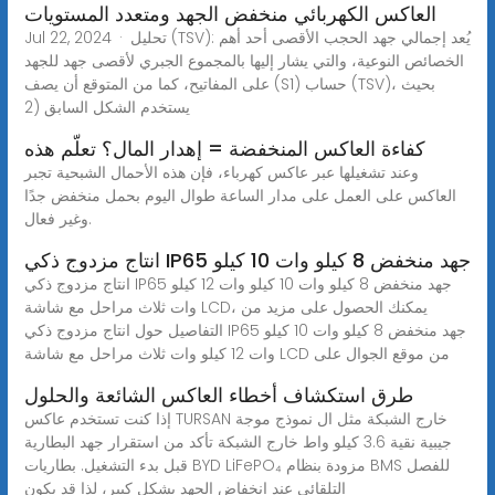
العاكس الكهربائي منخفض الجهد ومتعدد المستويات
Jul 22, 2024 · تحليل (TSV): يُعد إجمالي جهد الحجب الأقصى أحد أهم
الخصائص النوعية، والتي يشار إليها بالمجموع الجبري لأقصى جهد للجهد
على المفاتيح، كما من المتوقع أن يصف (S1) حساب (TSV)، بحيث
يستخدم الشكل السابق (2
كفاءة العاكس المنخفضة = إهدار المال؟ تعلّم هذه
وعند تشغيلها عبر عاكس كهرباء، فإن هذه الأحمال الشبحية تجبر
العاكس على العمل على مدار الساعة طوال اليوم بحمل منخفض جدًا
وغير فعال.
انتاج مزدوج ذكي IP65 جهد منخفض 8 كيلو وات 10 كيلو
انتاج مزدوج ذكي IP65 جهد منخفض 8 كيلو وات 10 كيلو وات 12 كيلو
وات ثلاث مراحل مع شاشة LCD، يمكنك الحصول على مزيد من
التفاصيل حول انتاج مزدوج ذكي IP65 جهد منخفض 8 كيلو وات 10 كيلو
وات 12 كيلو وات ثلاث مراحل مع شاشة LCD من موقع الجوال على
طرق استكشاف أخطاء العاكس الشائعة والحلول
إذا كنت تستخدم عاكس TURSAN خارج الشبكة مثل ال نموذج موجة
جيبية نقية 3.6 كيلو واط خارج الشبكة تأكد من استقرار جهد البطارية
قبل بدء التشغيل. بطاريات BYD LiFePO₄ مزودة بنظام BMS للفصل
التلقائي عند انخفاض الجهد بشكل كبير، لذا قد يكون