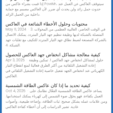
إذا قمت بشراء عاكس من PowMr، سيتوقف العاكس عن العمل عند
حدوث حمل زائد ولن يحدث أي ضرر. لأن العاكس مصمم مع حماية
داخلية من الحمل الزائد.
محتويات وحلول الأخطاء الشائعة في العاكس
May 11, 2024 · 3. في الوقت الحاضر، الغالبية العظمى من المحولات
المتصلة بالشبكة لديها وظيفة تنظيم جهد التيار المتردد. يمكنك الاتصال
بالشركة المصنعة لضبط نطاق جهد التيار المتردد للتكيف مع تقلبات جهد
الشبكة. 4.
كيفية معالجة مشاكل انخفاض جهد العاكس للحصول
Apr 3, 2025 · حلول لمشاكل انخفاض جهد العاكس 1. تمكين وظيفة
إعادة التشغيل التلقائية من أكثر الطرق فعاليةً لمنع انقطاع التيار
الكهربائي عند انخفاض الجهد تفعيل خاصية إعادة التشغيل التلقائي في
العاكس.
كيفية تحديد ما إذا كان عاكس الطاقة الشمسية
Oct 4, 2025 · يساعد عاكس الطاقة الشمسية الفعّال نظامك على
العمل بكفاءة. فهو يحوّل ضوء الشمس إلى كهرباء يمكنك استخدامها.
ومن علامات عمله بشكل صحيح: ثبات الطاقة، وإضاءة طبيعية، وأصوات
عادية. تشير الدراسات إلى أن أخطاء كفاءة العاكس