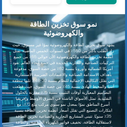
نمو سوق تخزين الطاقة
والكهروضوئية
يشهد سوق تخزين الطاقة والكهروضوئية نموًا غير مسبوق، حيث
زاد الطلب بأكثر من 550٪ في السنوات الخمس الماضية. تمثل
أنظمة تخزين الطاقة والكهروضوئية الآن حوالي 65٪ من جميع
التركيبات الصناعية والتجارية الجديدة في جميع أنحاء العالم. تقود
أمريكا الشمالية وأوروبا بنسبة 62٪ من حصة السوق، مدفوعة
بأهداف الاستدامة الصناعية والاعتمادات الضريبية الاستثمارية
التي تقلل التكاليف الإجمالية للنظام بنسبة 30-48٪. تليها منطقة
آسيا والمحيط الهادئ بنسبة 45٪ من حصة السوق، حيث قطعت
التصاميم المعيارية أوقات التثبيت بنسبة 75٪ مقارنة بالحلول
التقليدية. تمثل الأسواق الناشئة في الشرق الأوسط وإفريقيا
أسرع المناطق نموًا بمعدل نمو سنوي مركب يبلغ 72٪، مع
ابتكارات التصنيع التي تقلل أسعار أنظمة تخزين الطاقة بنسبة
35٪ سنويًا. تتبنى المشاريع التجارية والصناعية تخزين الطاقة
لاستقلالية الطاقة، تخفيف فواتير الكهرباء الصناعية، والطاقة