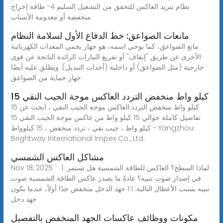
نظام تبريد العاكس للتحقق من التشغيل السليم 4- طاقة إخراج
منخفضة أو معدومة الأسباب
مانعات الصواعق: خط الدفاع الأول لسلامة النظام
مانع الصواعق، كما يوحي اسمه، هو جهاز يحمي المعدات الكهربائية
الأخرى عن طريق "إيقاف" أو تفريغ التيارات الزائدة الناتجة عن قوى
خارجية (مثل الصواعق) أو داخلية (أحداث التبديل). ويطلق عليه أيضًا
جهاز حماية من الصواعق
15 كيلو واط منخفض التردد العاكس موجة الجيب النقي
15 كيلو واط منخفض التردد العاكس موجة الجيب النقي ، ابحث عن
تفاصيل كاملة حوالي 15 كيلو واط من عاكس موجة الجيب النقي 15
كيلو واط ، جيب نقي ، تردد منخفض ، 15 كيلوواط - Yangzhou
Brightway International Impex Co., Ltd.
مشاكل العاكس الشمسي
Nov 18, 2025 · 1. لماذا السطح؟ العاكس للطاقة الشمسية هل تستمر
في إصدار صوت تنبيه؟ عادةً ما يصدر عاكس الطاقة الشمسية صوت
تنبيه بسبب الأعطال التالية: 1.1 جهد الدخل منخفض جدًا أولاً، عندما يكون
جهد دخل
مكونات ووظائف عاكسات الجهد المنخفض بالتفصيل