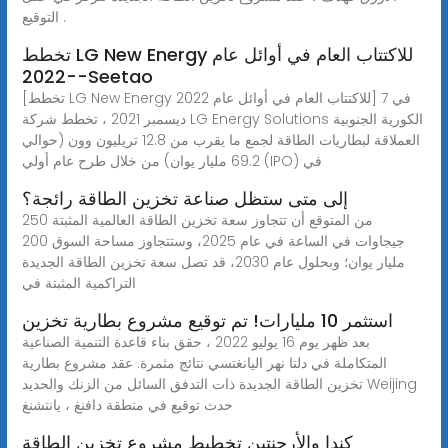
التوقيع .
تخطط LG New Energy للاكتتاب العام في أوائل عام
2022--Seetao
[تخطط LG New Energy للاكتتاب العام في أوائل عام 2022] في 7
ديسمبر 2021 ، تخطط شركة LG Energy Solutions الكورية الجنوبية
العملاقة لبطاريات الطاقة لجمع ما يقرب من 12.8 تريليون وون (حوالي
69.2 مليار يوان) من خلال طرح عام أولي (IPO) في
إلى متى ستظل صناعة تخزين الطاقة رائجة؟
من المتوقع أن تتجاوز سعة تخزين الطاقة العالمية المثبتة 250
جيجاوات في الساعة في عام 2025، وستتجاوز مساحة السوق 200
مليار يوان؛ وبحلول عام 2030، قد تصل سعة تخزين الطاقة الجديدة
التراكمية المثبتة في
استثمر 10 مليارات! تم توقيع مشروع بطارية تخزين
بعد ظهر يوم 16 يوليو 2022 ، حقق بناء قاعدة التنمية الصناعية
المتكاملة في دلتا نهر اليانغتسي نتائج مثمرة. عقد مشروع بطارية
تخزين الطاقة الجديدة ذات التدفق السائل من الزنك والحديد Weijing
حدث توقيع في منطقة دافنغ ، يانتشنغ
كندا والأرجنتين تخطيط مشروع تخزين الطاقة