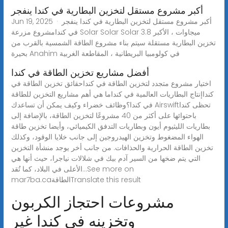
أكبر مشروع مستقل لتخزين البطارية في كندا ينفجر
Jun 19, 2025 · أكبر مشروع مستقل لتخزين البطارية في كندا ينفجر
في كندامشروع مزرعة Solar Solar Solar 3.8 ميجاوات ، الأكبر
تخزين البطارية مستقلة سيتم بناء مشروع الطاقة الشمسية بالقرب من
بحيرة Anahim في كولومبيا البريطانية ، المقاطعة الغربية
أفضل مشاريع تخزين الطاقة في كندا
اختيار مشروع متجدد لتخزين الطاقة في كنداحقائق تخزين الطاقة في
كنداإنتاج البطاريات العالمية في كنداما هي أهم مشاريع التخزين للطاقة
في كندا؟وظائف خضراء وكيف يمكن أن تساعدك Airswiftتحظى كندا
باحتوائها على أكثر من 40 مشروعًا لتخزين الطاقة، بالإضافة إلى
بطاريات الليثيوم أيون وبطاريات التدفق الكيميائي، وأيضا تخزين طاقة
الهواء المضغوط وتخزين الهيدروجين إلى جانب خلايا الوقود، وكذلك
تخزين الطاقة الحرارية والحذافات. من جانب أخر يوجد منشأة التخزين
التي يتم ضخها من السير آدم بيك في شلالات نياجرا، حيث أنها هي
الأعلى في البلاد، كما تُقد...See more on
mar7ba.caالطاقةTranslate this result
مشروعات احتجاز الكربون
وتخزينه في كندا غير