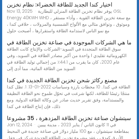
اختيار كندا الجديد للطاقة الخضراء: نظام تخزين
Nov 13, 2025 · يوفر نظام تخزين الطاقة المنزلي للبطارية GSL
Energy 40KWH WHD ، مع سعة تخزين الطاقة القوية ، وأداء مستقر
وموثوق ، وتوافق مثالي مع الألواح الشمسية والمزولات ، حلافي كندا ،
مع نمو الناس لاستدامة الطاقة واستقرارها ، أصبحت حلول
ما هي الشركات الموجودة في صناعة تخزين الطاقة في
سوق الطاقة المتجددة في السويد-الشركات والإنتاج كانت الطاقة
الكهرومائية تقليدي ا واحدة من أكبر مصادر الطاقة في السويد، وفي
عام 2020، كان ما يقرب من 44.1٪ من إجمالي توليد الطاقة في
السويد من الطاقة المائية، مما أدى إلى
مصنع ركائز شحن تخزين الطاقة الجديدة في كندا
الطاقة في كندا.. 10 محطات بارزة وسياسات 2022-01-13. 1. تظل كندا
منتجًا رئيسًا للطاقة، لكنها شرعت في تحوّل طموح نحو الطاقة النظيفة
والمستدامة، وفق تقرير حديث صادر عن وكالة الطاقة الدولية. ومع
ذلك، فإن إنتاج الطاقة في كندا
سيتشوان صناعة تخزين الطاقة المزدهرة ، 35 مشروعا
Jan 12, 2024 · في 11 كانون الثاني / يناير 2023 ، مدينة ييبين
بمقاطعة سيتشوان ، مع 100 مليار دولار في صناعة جديدة في المحيط
الأزرق كهدف ، عقد مشروع تخزين الطاقة الجديدة تتركز في حفل