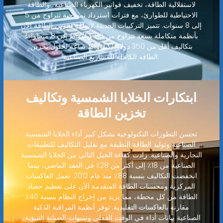
لاستقلالية الطاقة، تخفيف فواتير الكهرباء الصناعية، والطاقة
الاحتياطية للطوارئ، مع فترات استرداد نموذجية تتراوح من 5
إلى 8 سنوات. تتميز التركيبات الحديثة لأنظمة تخزين الطاقة الآن
بأنظمة متكاملة بسعة تتراوح من 80 كيلوواط إلى 8 ميجاواط
بتكاليف أقل من 350 دولارًا/كيلوواط ساعة لحلول تخزين
الطاقة الكاملة للمشاريع الصناعية.
ابتكارات الخلايا الشمسية وتكاليف
تخزين الطاقة
تحسن التطورات التكنولوجية بشكل كبير أداء الخلايا الشمسية
الصناعية وتوليد الطاقة النظيفة مع تقليل التكاليف للتطبيقات
التجارية والصناعية. زادت كفاءة الجيل التالي من الخلايا الشمسية
الصناعية من 18٪ إلى أكثر من 28٪ في العقد الماضي، بينما
انخفضت التكاليف بنسبة 88٪ منذ عام 2012. تعمل العاكسات
المركزية ومحسنات الطاقة المتقدمة الآن على تعظيم حصاد
الطاقة من كل محطة، مما يزيد من إخراج النظام بنسبة 40٪
مقارنة بالعاكسات التقليدية. توفر أنظمة المراقبة الذكية
الصناعية بيانات أداء في الوقت الفعلي وتنبيهات الصيانة التنبؤية،