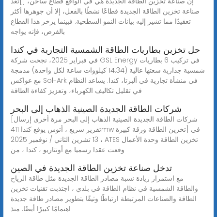
إن صناعة تخزين الطاقة الجديدة هي في الواقع قطاع ساخن، []تُعدّ
صناعة تخزين الطاقة الجديدة قطاعًا نشطًا بالفعل، إلا أن جوهرها أكثر
تعقيدًا مما تشير إليه بيانات النمو السطحية. فبينما يزخر هذا القطاع
بالفرص، فإنه يواجه
حل تخزين بطاريات الطاقة الشمسية التجارية في كندا
في فبراير 2025، نجحت شركة GSL Energy في تركيب 6 بطاريات
شمسية جدارية سعتها عالية (14.34 كيلووات ساعة لكل واحدة) مدمجة
مع عواكس Sol-Ark في منشأة تجارية في ألبرتا، كندا. يساعد النظام
في تقليل تكاليف الكهرباء، وتعزيز كفاءة الطاقة
شركات الطاقة الجديدة الصينية الذهاب إلى البحر
[شركات الطاقة الجديدة الصينية الذهاب إلى البحر مرة أخرى إرسال
تقرير سريع ، أتوس يوقع كندا 411mw تخزين الطاقة ورقة كبيرة] في
13 تشرين الثاني / نوفمبر 2025 ، ATES تخزين الطاقة وحدة الأعمال
وقعت عقدا رسميا مع أونتاريو ، كندا ، من
تدخل صناعة تخزين الطاقة الجديدة في الصين
مع استمرار زيادة نسبة مصادر الطاقة الجديدة مثل طاقة الرياح
والطاقة الشمسية في نظام الطاقة في بلدي ، اجتذبت تقنيات تخزين
الطاقة والصناعات المرتبطة ارتباطًا وثيقًا بتطوير مصادر طاقة جديدة
اهتمامًا كبيرًا أيضًا. منذ