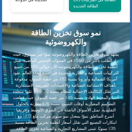
الطاقة الجديدة
نمو سوق تخزين الطاقة
والكهروضوئية
يشهد سوق تخزين الطاقة والكهروضوئية نموًا غير مسبوق، حيث
زاد الطلب بأكثر من 550٪ في السنوات الخمس الماضية. تمثل
أنظمة تخزين الطاقة والكهروضوئية الآن حوالي 65٪ من جميع
التركيبات الصناعية والتجارية الجديدة في جميع أنحاء العالم. تقود
أمريكا الشمالية وأوروبا بنسبة 62٪ من حصة السوق، مدفوعة
بأهداف الاستدامة الصناعية والاعتمادات الضريبية الاستثمارية
التي تقلل التكاليف الإجمالية للنظام بنسبة 30-48٪. تليها منطقة
آسيا والمحيط الهادئ بنسبة 45٪ من حصة السوق، حيث قطعت
التصاميم المعيارية أوقات التثبيت بنسبة 75٪ مقارنة بالحلول
التقليدية. تمثل الأسواق الناشئة في الشرق الأوسط وإفريقيا
أسرع المناطق نموًا بمعدل نمو سنوي مركب يبلغ 72٪، مع
ابتكارات التصنيع التي تقلل أسعار أنظمة تخزين الطاقة بنسبة
35٪ سنويًا. تتبنى المشاريع التجارية والصناعية تخزين الطاقة