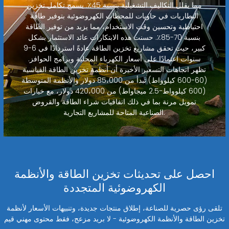
مما يقلل التكاليف التشغيلية بنسبة 45٪. يسمح تكامل تخزين
البطاريات في حاويات للمحطات الكهروضوئية بتوفير طاقة
احتياطية وتحسين وقت الاستخدام، مما يزيد من توفير الطاقة
بنسبة 70-85٪. حسنت هذه الابتكارات عائد الاستثمار بشكل
كبير، حيث تحقق مشاريع تخزين الطاقة عادةً استردادًا في 6-9
سنوات اعتمادًا على أسعار الكهرباء المحلية وبرامج الحوافز.
تظهر اتجاهات التسعير الأخيرة أن أنظمة تخزين الطاقة القياسية
(60-600 كيلوواط) تبدأ من 85،000 دولار والأنظمة المتوسطة
(600 كيلوواط-2.5 ميجاواط) من 420،000 دولار، مع خيارات
تمويل مرنة بما في ذلك اتفاقيات شراء الطاقة والقروض
الصناعية المتاحة للمشاريع التجارية.
احصل على تحديثات تخزين الطاقة والأنظمة
الكهروضوئية المتجددة
تلقى رؤى حصرية للصناعة، إطلاق منتجات جديدة، وتنبيهات الأسعار لأنظمة
تخزين الطاقة والأنظمة الكهروضوئية - لا بريد مزعج، فقط محتوى مهني قيم