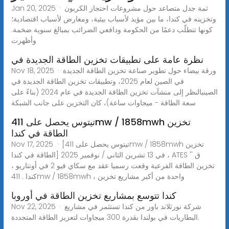
Jan 20, 2025 · ثمة جدل متصاعد حول مشروعات احتجاز الكربون
وتخزينه في كندا، ما بين مؤيد لأسباب بيئية، ومعارض لأسباب اقتصادية؛
كونها تتطلّب دعمًا من الحكومة ودافعي الضرائب بمبالغ سنوية ضخمة.
وأظهرت
نظرة عامة على تطبيقات تخزين الطاقة الجديدة في
Nov 18, 2025 · ورقة بيضاء حول تطوير صناعة تخزين الطاقة الجديدة
في الصين لعام 2025، وتطبيقات تخزين الطاقة الجديدة في
الصينبالنظر إلى منشآت تخزين الطاقة الجديدة في عام 2024 (بناءً على
سعة الطاقة - ميجاوات ساعة)، كان التخزين على جانب الشبكة
تيتوس يحصل على 411mw / 1858mwh تخزين
الطاقة في كندا
Nov 17, 2025 · [تيتوس يحصل على 411mw / 1858mwh تخزين
الطاقة في كندا] في 13 تشرين الثاني / نوفمبر 2025 ، ATES '' ق
تخزين الطاقة الفرعية وقعت رسميا عقد مع سكاي فيو 2 في أونتاريو ،
كندا . 411mw / 1858mwh ، واحدة من أكبر مشاريع تخزين
كندا تتوسع بمشاريع تخزين الطاقة في أوروبا
Nov 22, 2025 · شركة نورثلاند باور من كندا تستثمر في مشاريع
البطاريات في بولندا بقدرة 300 ميجاوات لتعزيز الطاقة المتجددة.