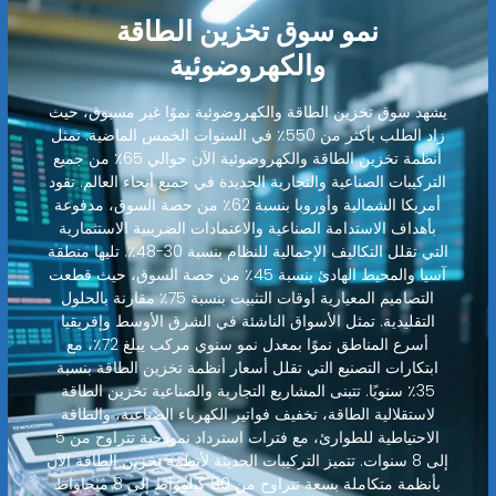
نمو سوق تخزين الطاقة
والكهروضوئية
يشهد سوق تخزين الطاقة والكهروضوئية نموًا غير مسبوق، حيث
زاد الطلب بأكثر من 550٪ في السنوات الخمس الماضية. تمثل
أنظمة تخزين الطاقة والكهروضوئية الآن حوالي 65٪ من جميع
التركيبات الصناعية والتجارية الجديدة في جميع أنحاء العالم. تقود
أمريكا الشمالية وأوروبا بنسبة 62٪ من حصة السوق، مدفوعة
بأهداف الاستدامة الصناعية والاعتمادات الضريبية الاستثمارية
التي تقلل التكاليف الإجمالية للنظام بنسبة 30-48٪. تليها منطقة
آسيا والمحيط الهادئ بنسبة 45٪ من حصة السوق، حيث قطعت
التصاميم المعيارية أوقات التثبيت بنسبة 75٪ مقارنة بالحلول
التقليدية. تمثل الأسواق الناشئة في الشرق الأوسط وإفريقيا
أسرع المناطق نموًا بمعدل نمو سنوي مركب يبلغ 72٪، مع
ابتكارات التصنيع التي تقلل أسعار أنظمة تخزين الطاقة بنسبة
35٪ سنويًا. تتبنى المشاريع التجارية والصناعية تخزين الطاقة
لاستقلالية الطاقة، تخفيف فواتير الكهرباء الصناعية، والطاقة
الاحتياطية للطوارئ، مع فترات استرداد نموذجية تتراوح من 5
إلى 8 سنوات. تتميز التركيبات الحديثة لأنظمة تخزين الطاقة الآن
بأنظمة متكاملة بسعة تتراوح من 80 كيلوواط إلى 8 ميجاواط