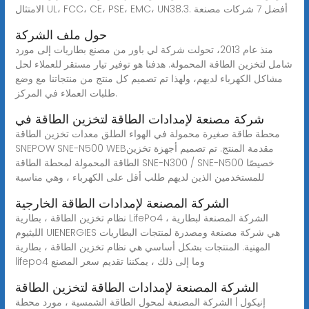
الامتثال UL، FCC، CE، PSE، EMC، UN38.3. أفضل 7 شركات مصنعة
حول ملف الشركة
منذ عام 2013، تحولت شركة لي باور من مصنع بطاريات إلى مورد
شامل لتخزين الطاقة المحمولة. هدفنا هو توفير تيار مستقر للعملاء لحل
مشاكل الكهرباء لديهم، ولهذا تم تصميم كل منتج من منتجاتنا مع وضع
طلبات العملاء في المركز.
شركة مصنعة لإمدادات الطاقة لتخزين الطاقة في
محطة طاقة صغيرة محمولة في الهواء الطلق معدات تخزين الطاقة
SNEPOW SNE-N500 WEBمقدمة المنتج. تم تصميم أجهزة تخزين
الطاقة المحمولة لمحطة الطاقة SNE-N300 / SNE-N500 خصيصًا
للمستخدمين الذين لديهم طلب أقل على الكهرباء ، وهي مناسبة
الشركة المصنعة لإمدادات الطاقة الخارجية
نظام تخزين الطاقة ، بطارية LifePo4 ، الشركة المصنعة لبطارية
الليثيوم UIENERGIES هي شركة مصنعة ومصدرة لمنتجات البطاريات
المهنية. المنتجات بشكل أساسي هي نظام تخزين الطاقة ، بطارية
lifepo4 وما إلى ذلك ، يمكننا تقديم سعر المصنع
الشركة المصنعة لإمدادات الطاقة لتخزين الطاقة
إنيكول | الشركة المصنعة لمحول الطاقة الشمسية ، مورد محطة