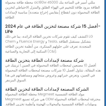
محطة طاقة محمولة ac180w 45000 مللي أمبير في الساعة بنك
الطاقة مزود طاقة للتخييم في الهواء الطلق والمنزل الاحتياطي لتخزين
الطاقة المحمولة دون انقطاع [مقابس إخراج متعددة] مناسبة لإمدادات
الطاقة
أفضل 15 شركة مصنعة لتخزين الطاقة في عام 2024-
LiFe
اكتشف كيف تقوم شركات تخزين الطاقة الرائدة، بما في ذلك LG
Chem و Fluence Energy و Tesla، بتشكيل مستقبل الطاقة
المتجددة. تعرف على حلولهم المبتكرة، من أنظمة تخزين الطاقة
السكنية إلى التجارية والصناعية (C&I).
شركة مصنعة لإمدادات الطاقة بتخزين الطاقة
أفضل 10 مصنعين لمحطات الطاقة المحمولة في الصين | تريتيك في
هذه المقالة، نتناول أفضل 10 شركات مصنعة لمحطات الطاقة المحمولة
في الصين، ونعرض خبراتهم وعروض منتجاتهم ومساهماتهم في هذا
السوق المزدهر.
الشركة المصنعة لإمدادات الطاقة لتخزين الطاقة
محطة الطاقة المحمولة Megmeet مولد الطاقة الشمسية
Megmeet هي شركة تصنيع ODM محترفة لمحطات الطاقة المحمولة
ومولدات الطاقة الشمسية والمحولات الهجينة وأنظمة تخزين الطاقة.