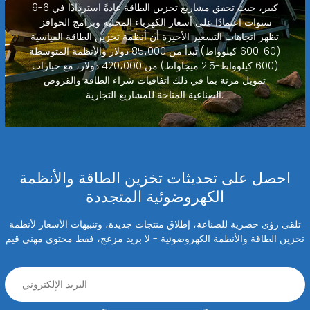
كبير، حيث تحقق مشاريع تخزين الطاقة عادةً استردادًا في 6-9
سنوات اعتمادًا على أسعار الكهرباء المحلية وبرامج الحوافز.
تظهر اتجاهات التسعير الأخيرة أن أنظمة تخزين الطاقة القياسية
(60-600 كيلوواط) تبدأ من 85،000 دولار والأنظمة المتوسطة
(600 كيلوواط-2.5 ميجاواط) من 420،000 دولار، مع خيارات
تمويل مرنة بما في ذلك اتفاقيات شراء الطاقة والقروض
الصناعية المتاحة للمشاريع التجارية.
احصل على تحديثات تخزين الطاقة والأنظمة
الكهروضوئية المتجددة
تلقى رؤى حصرية للصناعة، إطلاق منتجات جديدة، وتنبيهات الأسعار لأنظمة
تخزين الطاقة والأنظمة الكهروضوئية - لا بريد مزعج، فقط محتوى مهني قيم