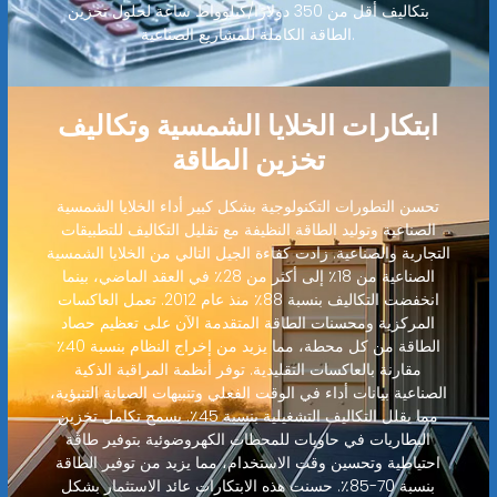
بتكاليف أقل من 350 دولارًا/كيلوواط ساعة لحلول تخزين
الطاقة الكاملة للمشاريع الصناعية.
ابتكارات الخلايا الشمسية وتكاليف
تخزين الطاقة
تحسن التطورات التكنولوجية بشكل كبير أداء الخلايا الشمسية
الصناعية وتوليد الطاقة النظيفة مع تقليل التكاليف للتطبيقات
التجارية والصناعية. زادت كفاءة الجيل التالي من الخلايا الشمسية
الصناعية من 18٪ إلى أكثر من 28٪ في العقد الماضي، بينما
انخفضت التكاليف بنسبة 88٪ منذ عام 2012. تعمل العاكسات
المركزية ومحسنات الطاقة المتقدمة الآن على تعظيم حصاد
الطاقة من كل محطة، مما يزيد من إخراج النظام بنسبة 40٪
مقارنة بالعاكسات التقليدية. توفر أنظمة المراقبة الذكية
الصناعية بيانات أداء في الوقت الفعلي وتنبيهات الصيانة التنبؤية،
مما يقلل التكاليف التشغيلية بنسبة 45٪. يسمح تكامل تخزين
البطاريات في حاويات للمحطات الكهروضوئية بتوفير طاقة
احتياطية وتحسين وقت الاستخدام، مما يزيد من توفير الطاقة
بنسبة 70-85٪. حسنت هذه الابتكارات عائد الاستثمار بشكل