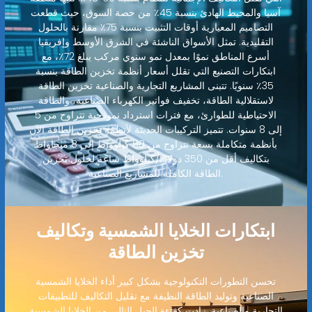
آسيا والمحيط الهادئ بنسبة 45٪ من حصة السوق، حيث قطعت
التصاميم المعيارية أوقات التثبيت بنسبة 75٪ مقارنة بالحلول
التقليدية. تمثل الأسواق الناشئة في الشرق الأوسط وإفريقيا
أسرع المناطق نموًا بمعدل نمو سنوي مركب يبلغ 72٪، مع
ابتكارات التصنيع التي تقلل أسعار أنظمة تخزين الطاقة بنسبة
35٪ سنويًا. تتبنى المشاريع التجارية والصناعية تخزين الطاقة
لاستقلالية الطاقة، تخفيف فواتير الكهرباء الصناعية، والطاقة
الاحتياطية للطوارئ، مع فترات استرداد نموذجية تتراوح من 5
إلى 8 سنوات. تتميز التركيبات الحديثة لأنظمة تخزين الطاقة الآن
بأنظمة متكاملة بسعة تتراوح من 80 كيلوواط إلى 8 ميجاواط
بتكاليف أقل من 350 دولارًا/كيلوواط ساعة لحلول تخزين
الطاقة الكاملة للمشاريع الصناعية.
ابتكارات الخلايا الشمسية وتكاليف
تخزين الطاقة
تحسن التطورات التكنولوجية بشكل كبير أداء الخلايا الشمسية
الصناعية وتوليد الطاقة النظيفة مع تقليل التكاليف للتطبيقات
التجارية والصناعية. زادت كفاءة الجيل التالي من الخلايا الشمسية