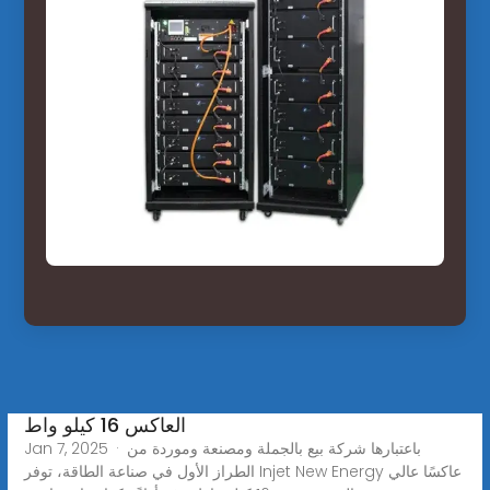
العاكس 16 كيلو واط
Jan 7, 2025 · باعتبارها شركة بيع بالجملة ومصنعة وموردة من
الطراز الأول في صناعة الطاقة، توفر Injet New Energy عاكسًا عالي