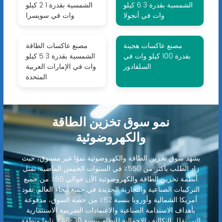
الشمسية بقدرة 3 6 كيلو
الشمسية بقدرة 1 2 كيلو
وات في أنجولا
وات في سويسرا
مصنع عاكسات هجينة
مصنع عاكسات الطاقة
بقدرة 100 كيلو وات في
الشمسية بقدرة 3 5 كيلو
السلفادور
وات في الإمارات العربية
المتحدة
نمو سوق تخزين الطاقة
والكهروضوئية
يشهد سوق تخزين الطاقة والكهروضوئية نموًا غير مسبوق، حيث
زاد الطلب بأكثر من 550٪ في السنوات الخمس الماضية. تمثل
أنظمة تخزين الطاقة والكهروضوئية الآن حوالي 65٪ من جميع
التركيبات الصناعية والتجارية الجديدة في جميع أنحاء العالم. تقود
أمريكا الشمالية وأوروبا بنسبة 62٪ من حصة السوق، مدفوعة
بأهداف الاستدامة الصناعية والاعتمادات الضريبية الاستثمارية
التي تقلل التكاليف الإجمالية للنظام بنسبة 30-48٪. تليها منطقة