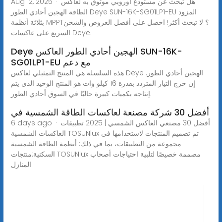
Aug 12, 2025 · هل تبحث عن مستودع أوروبي موثوق به لعاكس
الطاقة الهجين أحادي الطور Deye SUN-16K-SG01LP1-EU المزود
بثلاثة أنظمة MPPT؟ لا تبحث أكثر! احصل على أفضل العروض والشحن
السريع على عاكسات Deye.
Deye الهجين أحادي الطور العاكس SUN-16K-
SG01LP1-EU مع دعم
هذه السلسلة هي المنتج التمثيلي لعاكس Deye الهجين أحادي الطور.
إن خرج التيار المتردد بقدرة 16 كيلو وات هو المنتج الوحيد الذي يتم
إنتاجه بكميات كبيرة حاليًا في السوق أحادي الطور.
أفضل 30 شركة مصنعة لعاكسات الطاقة الشمسية في
6 days ago · أفضل 30 مصنعي العاكس الشمسي | 2025 تطبيقات
العاكسات الشمسية TOSUNlux تم تصميم المنتجات لاستخدامها في
مجموعة من التطبيقات، بما في ذلك: أنظمة الطاقة الشمسية
السكنية:منتجات TOSUNlux مصممة خصيصًا لتلبية احتياجات أصحاب
المنازل