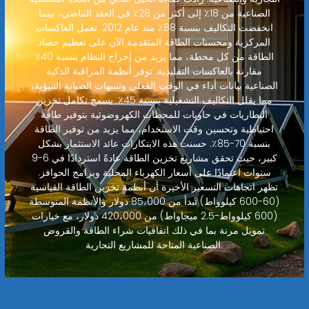
الصناعية من 18٪ إلى أكثر من 28٪ في العقد الماضي، بينما
انخفضت التكاليف بنسبة 88٪ منذ عام 2012. تعمل العاكسات
المركزية ومحسنات الطاقة المتقدمة الآن على تعظيم حصاد
الطاقة من كل محطة، مما يزيد من إخراج النظام بنسبة 40٪
مقارنة بالعاكسات التقليدية. توفر أنظمة المراقبة الذكية
الصناعية بيانات أداء في الوقت الفعلي وتنبيهات الصيانة التنبؤية،
مما يقلل التكاليف التشغيلية بنسبة 45٪. يسمح تكامل تخزين
البطاريات في حاويات للمحطات الكهروضوئية بتوفير طاقة
احتياطية وتحسين وقت الاستخدام، مما يزيد من توفير الطاقة
بنسبة 70-85٪. حسنت هذه الابتكارات عائد الاستثمار بشكل
كبير، حيث تحقق مشاريع تخزين الطاقة عادةً استردادًا في 6-9
سنوات اعتمادًا على أسعار الكهرباء المحلية وبرامج الحوافز.
تظهر اتجاهات التسعير الأخيرة أن أنظمة تخزين الطاقة القياسية
(60-600 كيلوواط) تبدأ من 85،000 دولار والأنظمة المتوسطة
(600 كيلوواط-2.5 ميجاواط) من 420،000 دولار، مع خيارات
تمويل مرنة بما في ذلك اتفاقيات شراء الطاقة والقروض
الصناعية المتاحة للمشاريع التجارية.