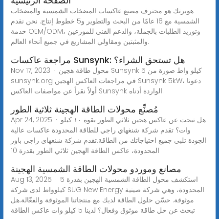
الصفحة الرئيسية
هوبرتك هو محترف مصنع عاكسات المضخات الشمسية والمضخات
الشمسية مع 16 عامًا من البحث والتطوير و5 خطوط إنتاج. نحن نقدم
خدمة OEM/ODM، وتوريد الطلبات بالجملة، والدعم الفني للموزعين
والمثبتين ومقاولي المشاريع في جميع أنحاء العالم.
مراجعة عاكسات Sunsynk: هل تستحق الشراء؟
Nov 17, 2023 · محول طاقة هجين Sunsynk 5 كيلو واط صورة من
sunsynk.org في مراجعات العاكس الهجين Sunsynk 5kW، دعونا
أولاً نقرأ عن مواصفات العاكس Sunsynk الواردة أدناه.
مُصنِّع محولات الطاقة الهجينة ثلاثية الطور
Apr 24, 2025 · هل تبحث عن عاكس هجين ثلاثي الطور بقوة ١٠ كيلو
وات؟ تقدم شركة شنغهاي راجي للطاقة المحدودة عاكسات عالية
الجودة تلبي جميع احتياجاتك من الطاقة.تقدم شركة شنغهاي راجي باور
المحدودة، عاكس الطاقة الهجين ثلاثي الطور بقدرة 10
مصانع وموردو محولات الطاقة الشمسية الهجينة
Aug 13, 2025 · استكشف محول الطاقة الشمسية الهجين بقدرة 5
كيلوواط لدى شركة SUG New Energy المحدودة، وهي شركة صينية
موثوقة. حسّن حلول الطاقة لديك مع منتجاتنا الموثوقة والفعّالة.هل
تبحث عن حل طاقة موثوق وفعال؟ لدينا 5 كيلو وات عاكس الطاقة