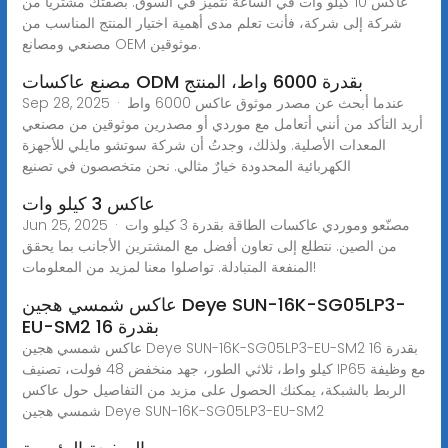
عاكس 10 كيلو وات في الساعة نتميز في السوق. بصفتك مشتريًا من
شركة إلى شركة، فأنت تعلم مدى أهمية اختيار المنتج المناسب من
مصنعي ومصانع OEM موثوقين.
مصنع عاكسات ODM بقدرة 6000 واط، المنتج
Sep 28, 2025 · عندما أبحث عن مصدر موثوق عاكس 6000 واط
أريد التأكد من أنني أتعامل مع موردي أو مصدرين موثوقين من مصنعي
المعدات الأصلية. ولذلك، وجدتُ أن شركة سوتشو مايلي للأجهزة
الكهربائية المحدودة خيارٌ مثالي. نحن متخصصون في تصنيع
عاكس 3 كيلو وات
Jun 25, 2025 · مصنّعو وموردي عاكسات الطاقة بقدرة 3 كيلو وات
من الصين. نتطلع إلى تعاون أفضل مع المشترين الأجانب بما يحقق
المنفعة المتبادلة. تواصلوا معنا لمزيد من المعلومات!
عاكس شمسي هجين Deye SUN-16K-SG05LP3-
EU-SM2 بقدرة 16
عاكس شمسي هجين Deye SUN-16K-SG05LP3-EU-SM2 بقدرة 16
كيلو واط، ثلاثي الطور، جهد منخفض 48 فولت، تصنيف IP65 مع وظيفة
الربط بالشبكة، يمكنك الحصول على مزيد من التفاصيل حول عاكس
شمسي هجين Deye SUN-16K-SG05LP3-EU-SM2