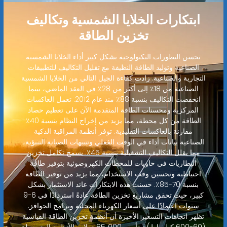
ابتكارات الخلايا الشمسية وتكاليف
تخزين الطاقة
تحسن التطورات التكنولوجية بشكل كبير أداء الخلايا الشمسية
الصناعية وتوليد الطاقة النظيفة مع تقليل التكاليف للتطبيقات
التجارية والصناعية. زادت كفاءة الجيل التالي من الخلايا الشمسية
الصناعية من 18٪ إلى أكثر من 28٪ في العقد الماضي، بينما
انخفضت التكاليف بنسبة 88٪ منذ عام 2012. تعمل العاكسات
المركزية ومحسنات الطاقة المتقدمة الآن على تعظيم حصاد
الطاقة من كل محطة، مما يزيد من إخراج النظام بنسبة 40٪
مقارنة بالعاكسات التقليدية. توفر أنظمة المراقبة الذكية
الصناعية بيانات أداء في الوقت الفعلي وتنبيهات الصيانة التنبؤية،
مما يقلل التكاليف التشغيلية بنسبة 45٪. يسمح تكامل تخزين
البطاريات في حاويات للمحطات الكهروضوئية بتوفير طاقة
احتياطية وتحسين وقت الاستخدام، مما يزيد من توفير الطاقة
بنسبة 70-85٪. حسنت هذه الابتكارات عائد الاستثمار بشكل
كبير، حيث تحقق مشاريع تخزين الطاقة عادةً استردادًا في 6-9
سنوات اعتمادًا على أسعار الكهرباء المحلية وبرامج الحوافز.
تظهر اتجاهات التسعير الأخيرة أن أنظمة تخزين الطاقة القياسية