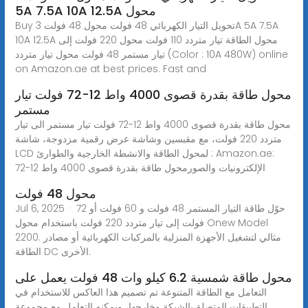
5A 7.5A 10A 12.5A محول
Buy تحويل التيار الكهربائي 48 فولت محول 48 فولت 3A 5A 7.5A
10A 12.5A محول الطاقة تيار متردد 110 فولت محول 220 فولت إلى
تيار مستمر 48 فولت محول تيار متردد (Color : 10A 480W) online
on Amazon.ae at best prices. Fast and
محول طاقة بقدرة قصوى 4000 واط 12-72 فولت تيار
مستمر
محول طاقة بقدرة قصوى 4000 واط 12-72 فولت تيار مستمر الى تيار
متردد 220 فولت، مع مقبسين وشاشة عرض رقمية مزدوجة، شاشة
LCD لمحول الطاقة والانشطة الخارجية والطوارئ : Amazon.ae:
الإلكترونيات والصورمحول طاقة بقدرة قصوى 4000 واط 12-72
محول 48 فولت
Jul 6, 2025 · حوّل طاقة التيار المستمر 48 فولت و 60 فولت أو 72
فولت إلى تيار متردد 220 فولت باستخدام محول Onew Model
2200. مثالي لتشغيل الأجهزة المنزلية بالمركبات الكهربائية أو مصادر
الطاقة DC الأخرى.
محول طاقة شمسية 6.2 كيلو وات 48 فولت يعمل على
التعامل مع الطاقة المتنوعة تم تصميم هذا العاكس للاستخدام في
التطبيقات المتصلة بالشبكة وخارجها، ويمكنه التعامل مع مجموعة