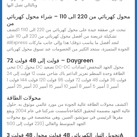
وبالتالي تصل اليها
محول كهربائي من 220 الى 110 – شراء محول كهربائي
من
تبحث عن صفقة جيدة على محول كهربائي من 220 الى 110؟ اكتشف
تشكيلة عريضة من أفضل محول كهربائي من 220 الى 110 على
AliExpress لتجد أفضل ما يناسب ذوقك! هذا وإلى جانب ماركات
الجودة المتميزة، ستجد الكثير من الخصومات عند تسوق محول كهربائي
72 فولت إلى 48 فولت – Daygreen
تنحى DC محول DC تصعيد DC-DC محول الجهد المخفض امدادات
الطاقة وحدة المنظم تعزيز الداعم باك شاحن مثبت 12 فولت إلى 24
فولت 36 فولت 48 فولت 72 فولت 96 فولت 120 فولت 144 فولت 1
أمبير 3 أمبير 5 أمبير 8 أمبير 10 أمبير 15 أمبير 20 أمبير 25 أمبير
محولات الطاقة
اكتشف محولات الطاقة عالية الجودة من مورد عالمي موثوق به. حلول
عالية الجهد مصممة لتحقيق الكفاءةتأسست شركتنا في عام 2004 ويقع
مقرها الرئيسي في سوتشو، الصين. وهي متخصصة في بيع محولات
الجهد المتوسط والعالي (220 فولت إلى 500
تحويل التيار الكهربائي 48 فولت محول 48 فولت 3A