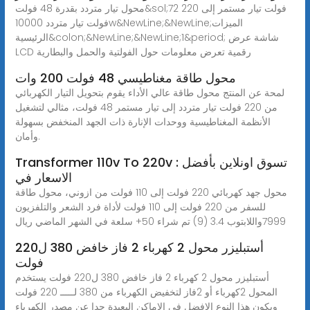
محول تيار متردد بقدرة 48 فولت&sol;72 فولت تيار مستمر إلى 220
فولت تيار متردد 10000w&NewLine;&NewLine;الميزات
الرئيسية&colon;&NewLine;&NewLine;1&period; شاشة عرض
LCD رقمية تعرض معلومات حول الفولتية والحمل والبطارية
محول طاقة مغناطيسي 48 فولت 200 وات
لمحة عن المنتج محول طاقة عالي الأداء يقوم بتحويل التيار الكهربائي
من 220 فولت تيار متردد إلى تيار مستمر 48 فولت، مثالي لتشغيل
الأنظمة المغناطيسية ووحدات الإنارة ذات الجهد المنخفض بسهولة
وأمان.
Transformer 110v To 220v : تسوق اونلاين بأفضل
الاسعار في
محول جهد كهربائي 220 فولت إلى 110 فولت من ازوني، محول طاقة
للسفر من 220 فولت إلى 110 فولت لأداة فرد الشعر والتلفزيون
أستبليزر محول 2 كهرباء 2 فاز خافض 380 ل220
فولت
أستبليزر محول 2 كهرباء 2 فاز خافض 380 ل220 فولت يستخدم
المحول 2كهرباء أو 2فاز لتخفيض الكهرباء من 380 لـــــ 220 فولت
ويكون هذا النوع الافضل في الاماكن البعيدة جدا عن مصدر الكهرباء