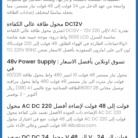
واسعة من جهد الدخل من 24 فولت إلى 48 فولت تيار مستمر، مما
يجعله مناسبًا لمختلف إعدادات الطاقة
محول طاقة عالي الكفاءة DC12V
اشتري محول طاقة عالي الكفاءة DC12V - 72V إلى 220V AC بقدرة
3000 واط ذروة، موجة جيبية نقية شاشة LCD مناسبة للمنزل
والاحتياجات الطارئة في الهواء الطلق، 48 فولت إلى 220 فولت,48V
TO 220V 60HZ اون لاين على امازون السعودية بأفضل الاسعار شحن
48v Power Supply : تسوق اونلاين بأفضل الاسعار
في
محول تيار مستمر 48 فولت 10 امبير 480 واط محول طاقة 110/220
فولت تيار متردد الى تيار مستمر 48 فولت 480 واط محول مراقبة
الطاقة الصناعية نوع عالمي 4.1 (138) ريال‎163‎07 ‏ توصيل مجاني 28
أكتوبر - 2 نوفمبر
محول AC DC 220 فولت إلى 48 فولت لإضاءة أفضل
الإضاءة ذات الجودة الأفضل تعتمد على كفاءة محول AC DC 220
فولت إلى 48 فولت. ضع في اعتبارك محول AC DC 220 فولت إلى
48 فولت المتين وعالي الأداء على Alibaba.com.
تصعيد DC DC محول 24 V إلى 48 V ، 24 فولت إلى