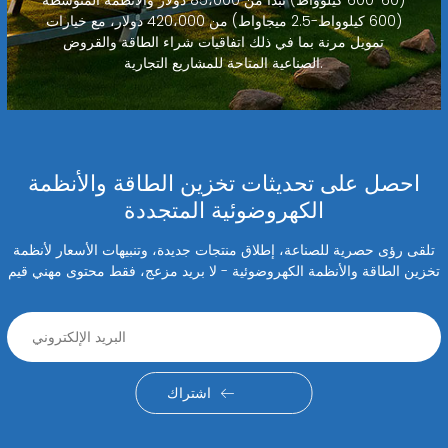
(60-600 كيلوواط) تبدأ من 85،000 دولار والأنظمة المتوسطة
(600 كيلوواط-2.5 ميجاواط) من 420،000 دولار، مع خيارات
تمويل مرنة بما في ذلك اتفاقيات شراء الطاقة والقروض
الصناعية المتاحة للمشاريع التجارية.
احصل على تحديثات تخزين الطاقة والأنظمة
الكهروضوئية المتجددة
تلقى رؤى حصرية للصناعة، إطلاق منتجات جديدة، وتنبيهات الأسعار لأنظمة
تخزين الطاقة والأنظمة الكهروضوئية - لا بريد مزعج، فقط محتوى مهني قيم
اشتراك