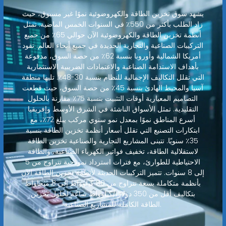
يشهد سوق تخزين الطاقة والكهروضوئية نموًا غير مسبوق، حيث
زاد الطلب بأكثر من 550٪ في السنوات الخمس الماضية. تمثل
أنظمة تخزين الطاقة والكهروضوئية الآن حوالي 65٪ من جميع
التركيبات الصناعية والتجارية الجديدة في جميع أنحاء العالم. تقود
أمريكا الشمالية وأوروبا بنسبة 62٪ من حصة السوق، مدفوعة
بأهداف الاستدامة الصناعية والاعتمادات الضريبية الاستثمارية
التي تقلل التكاليف الإجمالية للنظام بنسبة 30-48٪. تليها منطقة
آسيا والمحيط الهادئ بنسبة 45٪ من حصة السوق، حيث قطعت
التصاميم المعيارية أوقات التثبيت بنسبة 75٪ مقارنة بالحلول
التقليدية. تمثل الأسواق الناشئة في الشرق الأوسط وإفريقيا
أسرع المناطق نموًا بمعدل نمو سنوي مركب يبلغ 72٪، مع
ابتكارات التصنيع التي تقلل أسعار أنظمة تخزين الطاقة بنسبة
35٪ سنويًا. تتبنى المشاريع التجارية والصناعية تخزين الطاقة
لاستقلالية الطاقة، تخفيف فواتير الكهرباء الصناعية، والطاقة
الاحتياطية للطوارئ، مع فترات استرداد نموذجية تتراوح من 5
إلى 8 سنوات. تتميز التركيبات الحديثة لأنظمة تخزين الطاقة الآن
بأنظمة متكاملة بسعة تتراوح من 80 كيلوواط إلى 8 ميجاواط
بتكاليف أقل من 350 دولارًا/كيلوواط ساعة لحلول تخزين
الطاقة الكاملة للمشاريع الصناعية.