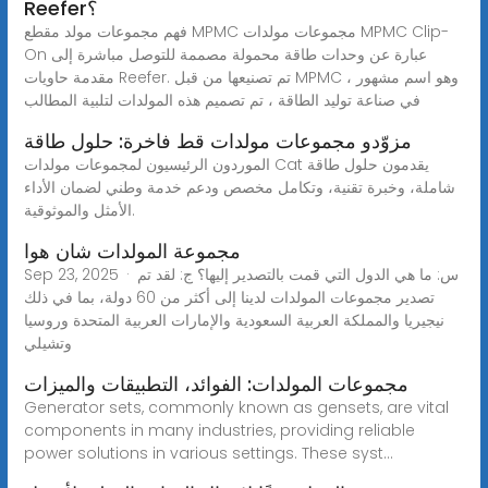
Reefer؟
فهم مجموعات مولد مقطع MPMC مجموعات مولدات MPMC Clip-
On عبارة عن وحدات طاقة محمولة مصممة للتوصل مباشرة إلى
مقدمة حاويات Reefer. تم تصنيعها من قبل MPMC ، وهو اسم مشهور
في صناعة توليد الطاقة ، تم تصميم هذه المولدات لتلبية المطالب
مزوّدو مجموعات مولدات قط فاخرة: حلول طاقة
الموردون الرئيسيون لمجموعات مولدات Cat يقدمون حلول طاقة
شاملة، وخبرة تقنية، وتكامل مخصص ودعم خدمة وطني لضمان الأداء
الأمثل والموثوقية.
مجموعة المولدات شان هوا
Sep 23, 2025 · س: ما هي الدول التي قمت بالتصدير إليها؟ ج: لقد تم
تصدير مجموعات المولدات لدينا إلى أكثر من 60 دولة، بما في ذلك
نيجيريا والمملكة العربية السعودية والإمارات العربية المتحدة وروسيا
وتشيلي
مجموعات المولدات: الفوائد، التطبيقات والميزات
Generator sets, commonly known as gensets, are vital
components in many industries, providing reliable
power solutions in various settings. These syst...