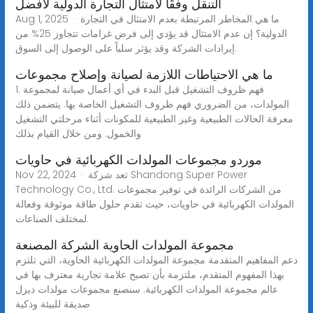
التنقل وفقًا لامتثال التجارة الدولية لأفضل
Aug 1, 2025 · ما هي المخاطر المرتبطة بعدم الامتثال في التجارة
الدولية؟ إن عدم الامتثال قد يؤدي إلى فرض غرامات تتجاوز 25% من
إيرادات الشركة وقد يؤثر سلباً على الوصول إلى السوق.
ما هي الاحتياطات اللازمة لصيانة وإصلاح مجموعات
1. فهم ظروف التشغيل قبل البدء في أي أعمال صيانة لمجموعة
المولدات، من الضروري فهم ظروف التشغيل الخاصة بها. يتضمن ذلك
معرفة الحالات الطبيعية وغير الطبيعية للمكونات أثناء مرحلتي التشغيل
والخمول. ومن خلال القيام بذلك
موردو مجموعات المولدات الكهربائية في حاويات
Nov 22, 2024 · تعد شركة Shandong Super Power
Technology Co., Ltd. من الشركات الرائدة في توفير مجموعات
المولدات الكهربائية في حاويات، حيث تقدم حلول طاقة موثوقة وفعالة
لمختلف الصناعات.
مجموعة المولدات الحاوية الشركة المصنعة
دعم المفاهيم المتقدمة مجموعة المولدات الكهربائية الحاوية، التي تلتزم
بهذا المفهوم المتقدم، ملتزمة بأن تصبح علامة تجارية معترف بها في
عالم مجموعة المولدات الكهربائية. سنصنع مجموعات مولدات ديزل
صديقة للبيئة وذكية