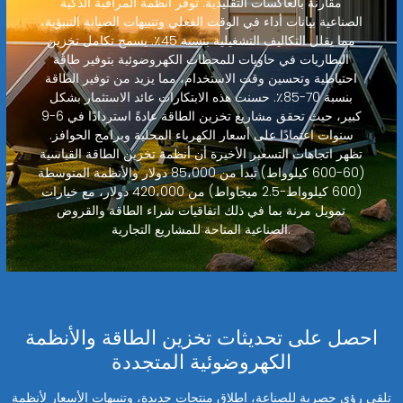
مقارنة بالعاكسات التقليدية. توفر أنظمة المراقبة الذكية
الصناعية بيانات أداء في الوقت الفعلي وتنبيهات الصيانة التنبؤية،
مما يقلل التكاليف التشغيلية بنسبة 45٪. يسمح تكامل تخزين
البطاريات في حاويات للمحطات الكهروضوئية بتوفير طاقة
احتياطية وتحسين وقت الاستخدام، مما يزيد من توفير الطاقة
بنسبة 70-85٪. حسنت هذه الابتكارات عائد الاستثمار بشكل
كبير، حيث تحقق مشاريع تخزين الطاقة عادةً استردادًا في 6-9
سنوات اعتمادًا على أسعار الكهرباء المحلية وبرامج الحوافز.
تظهر اتجاهات التسعير الأخيرة أن أنظمة تخزين الطاقة القياسية
(60-600 كيلوواط) تبدأ من 85،000 دولار والأنظمة المتوسطة
(600 كيلوواط-2.5 ميجاواط) من 420،000 دولار، مع خيارات
تمويل مرنة بما في ذلك اتفاقيات شراء الطاقة والقروض
الصناعية المتاحة للمشاريع التجارية.
احصل على تحديثات تخزين الطاقة والأنظمة
الكهروضوئية المتجددة
تلقى رؤى حصرية للصناعة، إطلاق منتجات جديدة، وتنبيهات الأسعار لأنظمة