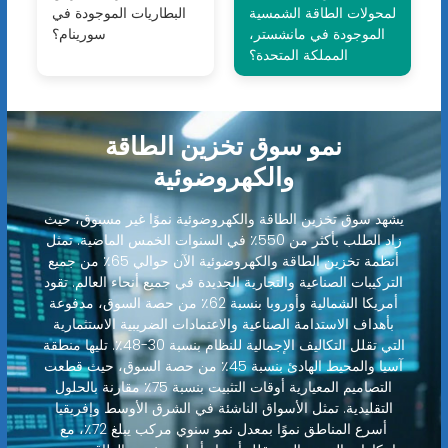
لمحولات الطاقة الشمسية
البطاريات الموجودة في
الموجودة في مانشستر،
سورينام؟
المملكة المتحدة؟
نمو سوق تخزين الطاقة
والكهروضوئية
يشهد سوق تخزين الطاقة والكهروضوئية نموًا غير مسبوق، حيث
زاد الطلب بأكثر من 550٪ في السنوات الخمس الماضية. تمثل
أنظمة تخزين الطاقة والكهروضوئية الآن حوالي 65٪ من جميع
التركيبات الصناعية والتجارية الجديدة في جميع أنحاء العالم. تقود
أمريكا الشمالية وأوروبا بنسبة 62٪ من حصة السوق، مدفوعة
بأهداف الاستدامة الصناعية والاعتمادات الضريبية الاستثمارية
التي تقلل التكاليف الإجمالية للنظام بنسبة 30-48٪. تليها منطقة
آسيا والمحيط الهادئ بنسبة 45٪ من حصة السوق، حيث قطعت
التصاميم المعيارية أوقات التثبيت بنسبة 75٪ مقارنة بالحلول
التقليدية. تمثل الأسواق الناشئة في الشرق الأوسط وإفريقيا
أسرع المناطق نموًا بمعدل نمو سنوي مركب يبلغ 72٪، مع