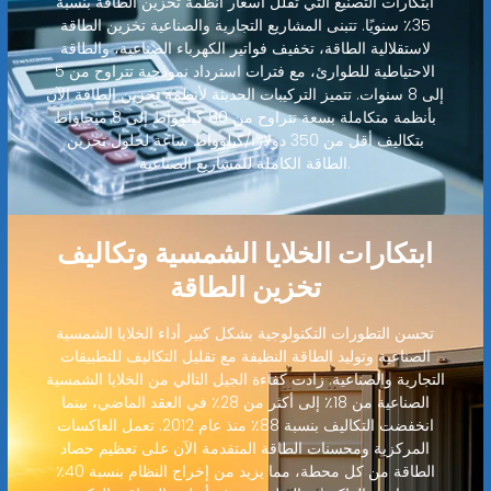
ابتكارات التصنيع التي تقلل أسعار أنظمة تخزين الطاقة بنسبة
35٪ سنويًا. تتبنى المشاريع التجارية والصناعية تخزين الطاقة
لاستقلالية الطاقة، تخفيف فواتير الكهرباء الصناعية، والطاقة
الاحتياطية للطوارئ، مع فترات استرداد نموذجية تتراوح من 5
إلى 8 سنوات. تتميز التركيبات الحديثة لأنظمة تخزين الطاقة الآن
بأنظمة متكاملة بسعة تتراوح من 80 كيلوواط إلى 8 ميجاواط
بتكاليف أقل من 350 دولارًا/كيلوواط ساعة لحلول تخزين
الطاقة الكاملة للمشاريع الصناعية.
ابتكارات الخلايا الشمسية وتكاليف
تخزين الطاقة
تحسن التطورات التكنولوجية بشكل كبير أداء الخلايا الشمسية
الصناعية وتوليد الطاقة النظيفة مع تقليل التكاليف للتطبيقات
التجارية والصناعية. زادت كفاءة الجيل التالي من الخلايا الشمسية
الصناعية من 18٪ إلى أكثر من 28٪ في العقد الماضي، بينما
انخفضت التكاليف بنسبة 88٪ منذ عام 2012. تعمل العاكسات
المركزية ومحسنات الطاقة المتقدمة الآن على تعظيم حصاد
الطاقة من كل محطة، مما يزيد من إخراج النظام بنسبة 40٪