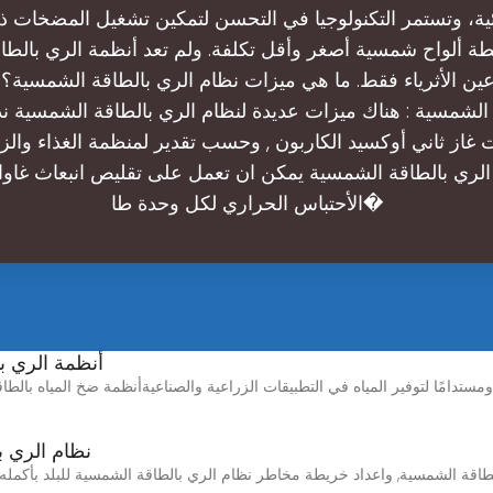
ة، وتستمر التكنولوجيا في التحسن لتمكين تشغيل المضخات ذ
طة ألواح شمسية أصغر وأقل تكلفة. ولم تعد أنظمة الري بالط
رعين الأثرياء فقط. ما هي ميزات نظام الري بالطاقة الشمسية؟
ات غاز ثاني أوكسيد الكاربون , وحسب تقدير لمنظمة الغذاء والزر
الأحتباس الحراري لكل وحدة طا�
أنظمة الري ب
ومستدامًا لتوفير المياه في التطبيقات الزراعية والصناعيةأنظمة ضخ المياه بالطاقة
Climatech | نظ