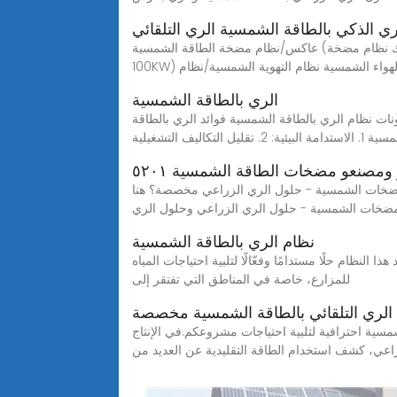
ري الذكي بالطاقة الشمسية الري التلقائي
عاكس/نظام مضخة الطاقة الشمسية (بما في ذلك نظام مضخة DC) عاكس/نظام شمسي خارج الشبكة للاستخدام الخاص (1KW-10KW) نظام الطاقة التجارية الشمسية (10KW-
فات الهواء الشمسية نظام التهوية الشمسية/نظام
الري بالطاقة الشمسية
ات نظام الري بالطاقة الشمسية فوائد الري بالطاقة
 البيئية: 2. تقليل التكاليف التشغيلية
مصنعو مضخات الطاقة الشمسية ٥٢٠١
لزراعي مخصصة؟ هنا! SolarPumpSys هي شركة رائدة في توفير مضخة الري
لمضخات الشمسية - حلول الري الزراعي وحلول الري
نظام الري بالطاقة الشمسية
نظام حلًا مستدامًا وفعّالًا لتلبية احتياجات المياه
للمزارع، خاصة في المناطق التي تفتقر إلى
لري التلقائي بالطاقة الشمسية مخصصة
سية احترافية لتلبية احتياجات مشروعكم.في الإنتاج
اعي، كشف استخدام الطاقة التقليدية عن العديد من