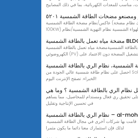
، مناسب للمعدات الكهربائية، بما في ذلك المصابيح
مصنعو مضخات الطاقة الشمسية ٥٢٠١
عاكس/نظام مضخة الطاقة الشمسية (بما في ذلك نظام مضخة DC) عاكس/نظام شمسي خارج الشبكة للاستخدام الخاص (1KW-10KW) نظام الطاقة التجارية الشمسية (10KW-
فات الهواء الشمسية نظام التهوية الشمسية/نظام
 تعمل بالطاقة الشمسية BLDC لنظام الري الزراعي جيه إن بي دي 12 مقدمة المنتج تستخدم مضخة المياه ذات التيار المستمر
 الشمسية لتشغيل المضخة دون الاعتماد على
ة الشمسية، نظام الري بالطاقة الشمسية
احصل على نظام طاقة شمسية عالي الجودة من SolarPumpSys.com، حيث يمكننا تخصيص أنظمة الري بالطاقة الشمسية ومحولات الطاقة الكهربائية المستقلة بناءً على نصائح
الخبراء. تصفح الإنترنت اليوم!
 نظام الري بالطاقة الشمسية ؟ وما هي
 على تحقيق ري فعال ومستدام للمحاصيل، مما يساهم
في تحسين الإنتاجية وتقليل
لشمسية – al-moheeb.com
مشكلات قامت بها شركات أخرى في مجال الطاقة الشمسية.
لذلك فإن استثمارك معنا دائما ما يكون مثمرا