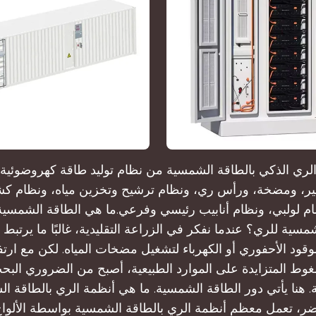
الري الذكي بالطاقة الشمسية من نظام توليد طاقة كهروضوئية،
ير، ومضخة، ورأس ري، ونظام ترشيح وتخزين مياه، ونظام
م لولبي، ونظام أنابيب رئيسي وفرعي.ما هي الطاقة الشمسية 
مسية للري؟ عندما نفكر في الزراعة التقليدية، غالبًا ما يرتبط ف
وقود الأحفوري أو الكهرباء لتشغيل مضخات المياه. لكن مع ارتف
غوط المتزايدة على الموارد الطبيعية، أصبح من الضروري البح
ة. هنا يأتي دور الطاقة الشمسية. ما هي أنظمة الري بالطاقة 
ضر، تعمل معظم أنظمة الري بالطاقة الشمسية بواسطة الألوا