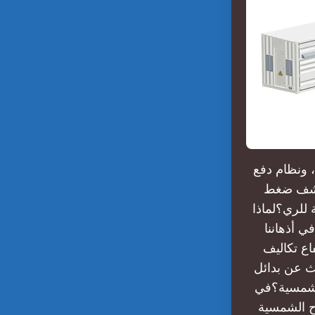
 ونظام دفع
 كشف ضغط
للري؟لماذا
ي أذهاننا
اع تكاليف
ث عن بدائل
الشمسية؟في
ح الشمسية