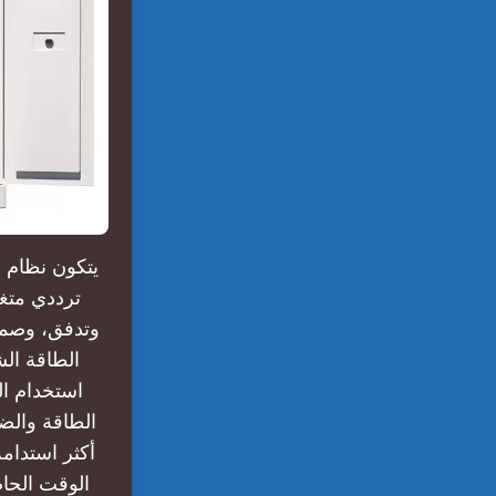
يتكون نظام 
ترددي متغ
وتدفق، وصما
الطاقة الش
استخدام ال
الطاقة والض
أكثر استدام
الوقت الحا