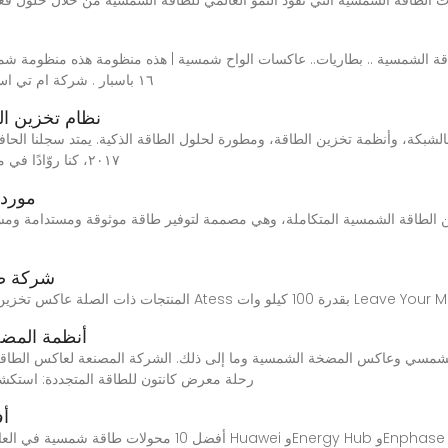
شمسية ٥٨٠ واط انوع مونو ن تايب N type ١٦ باسبار . شركة ام تي اس الخيار
نظام تخزين ا
٢٠١٧، كنا روّادًا في مجال الطاقة الرقمية، حيث دمجنا تقنيات متقدمة مثل
مورد 
شركة صن
ين الطاقة الشمسية ثلاثي الطور من Atess بقدرة 100 كيلو وات Leave Your Message
أنظمة المضخ
الخاصة بك في SolarPumpSys.com.Oct/21 رحلة معرض كانتون للطاقة المتجددة: اس
أفضل 10