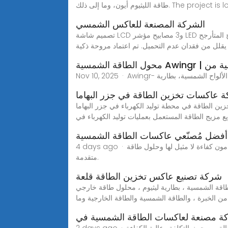
The project is located in C
الشركة المصنعة للعاكس الشمسي
تصميم شاشة LCD و3 مصابيح مؤشر LED تعرض بيانات النظام وحالات التشغيل بشكل ديناميكي. يمكن للمفتاح المتأرجح ON/OFF التحكم في خرج التيار المتردد. مع وظيفة وضع توفير
يقلل من فقدان عدم التحميل. تم اعتماد مروحة ذكية
اقة شمسية من
 عاكسات تخزين الطاقة في جزر البهاما
 توليد الكهرباء في جزر البهاما Nov 13, 2023· وأوضحت إسكوم أن مشروع تخزين الطاقة في جنوب أفريقيا لا يضيف سعة تخزين إضافية فقط، ولكن
ع مزيج الطاقة المستعمل بعمليات توليد الكهرباء في
أفضل مُصنّعي عاكسات الطاقة الشمسية
4 days ago · استفد من إمكانات الشمس الكاملة مع أفضل موردي عاكسات الطاقة الشمسية لعام 2023. اكتشف مقدمي الخدمات الذين يقدمون كفاءة لا مثيل لها وحلول طاقة
متقدمة.
شركة تصنيع عاكس تخزين الطاقة قلعة
ول طاقة خارجي. WEBConsnant هي شركة تصنيع منتجات تخزين الطاقة المهنية مع
 الخبرة ، والطاقة الشمسية والطاقة الخارجية وما