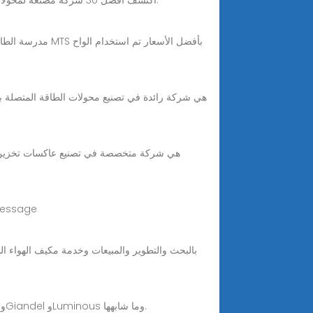
2 days ago · اكتشف أفضل 30 شركة مصنعة لمحولات الطاقة الشمسية التي تقود النمو العالمي للطاقة الشمسية من خلال حلول فعالة من حيث التكلفة وعالية الكفاءة.
Sep 22, 2025 · المنتجات ذات الصلة عاكس تخز
Nov 17, 2023 · أفضل 10 محولات طاقة شمسية في العالم: تتضمن هذه القائمة محولات من Huawei وEnergy Hub وEnphase وGiandel وLuminous وما شابهها.