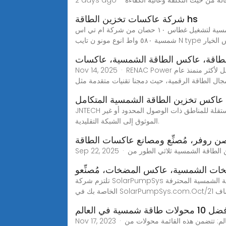
شركة عاكسات تخزين الطاقة hs
مدرسة الطاقة الشمسية .. بطاريات.. عاكسات الواح شمسية | هذه منظومة هذه منظومة شمسية لتشغيل غطاس ١٠ حصان من شركة ام تي اس MTS بأفضل الأسعار تم استخدام الواح
لطاقة، عاكس الطاقة الشمسية، عاكسات
Nov 14, 2025 · RENAC Power هي شركة رائدة في تصنيع محولات الطاقة المتصلة بالشبكة، وأنظمة تخزين الطاقة، ومطورة لحلول الطاقة الذكية. يمتد سجلنا الحافل لأكثر منمنذ عام
عاكس تخزين الطاقة الشمسية المتكامل
JNTECH هي شركة متخصصة في تصنيع عاكسات تخزين الطاقة الشمسية المتكاملة، وهي مصممة لتوفير طاقة موثوقة ومستدامة ومستقلة للمناطق ذات الوصول المحدود أو غير
الموثوق إلى الشبكة التقليدية.
 روفر، مُصنِّع ومصانع عاكسات الطاقة
ات الشمسية، عاكس المضخات، مُصنِّعو
تلتزم شركة SolarPumpSys بالبحث والتطوير والمبيعات وخدمة مكيف الهواء الشمسي وعاكس المضخة الشمسية وما إلى ذلك. الشركة المصنعة لعاكس الطاقة الشمسية المحترفة
تكشاف
 محولات طاقة شمسية في العالم