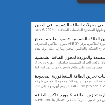
ي محولات الطاقة الشمسية في الصين
ن الطاقة الشمسية حسب الطلب، مصنع
مورد العاكس المحترف، AINEGY يقدم عاكسًا لتخزين الطاقة، وعاكسًا للطاقة الشمسية وخدمات مخصصة. اسأل عبر الإنترنت!كمورد للعاكس، توفر AINEGY العاكس تخزين الطاقة, مثل
ارج الشبكة والعاكس الهجين وما إلى ذلك. توفر هذه
مصنعة والموردة لمحول الطاقة الشمسية
3 days ago · عاكس الطاقة الشمسية سلسلة SI/VH هي عاكسات شمسية بموجة جيبية نقية، طورتها شركة VEICHI خصيصًا للمستخدمين السكنيين. تُنتج هذه السلسلة موجة جيبية
، وهي مناسبة على نطاق واسع للأحمال المنزلية. كما
ت تخزين الطاقة السنغافورية المحدودة
كندية مرحبًا بكم في شركة ZNTECH، الشركة الرائدة في تسويق تخزين الطاقة على مستوى العالم، والمتخصصة في مجال تكامل تخزين
The project is located in C
ية تخزين الطاقة & مورد عاكس الطاقة