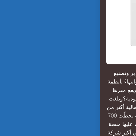
ر وتصنيع
تهاءً بأنظمة
يقع مقرها
ودية؟وبلغت
لية أكثر من
27 ألف متر مربع، في حين تبلغ طاقته الإنتاجية نحو 1.2 غيغاواط، باستثمارات تخطّت 700
طّلعت عليها منصة
ي أكبر شركة