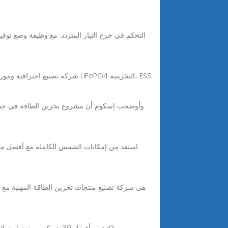
Nov 10, 2025 · Awingr- شركة تصنيع احترافية ومورد حلول متكاملة في الصين، عاكس الطاقة الشمسية، محطة الطاقة الشمسية، الألواح الشمسية، بطارية LiFePO4 التخزينية، ESS