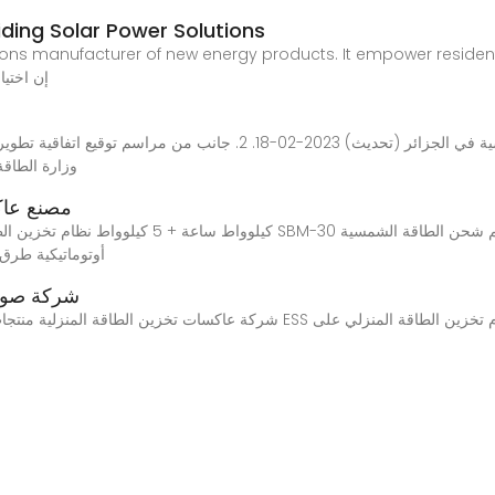
viding Solar Power Solutions
utions manufacturer of new energy products. It empower resident
reliable solar inverters & lithium batteries.إن 
إعلان موعد ظهور أول بطارية لتخزين الطاقة الشمسية في الجزائر (تحديث) 
وزارة الطاقة الجزائرية (18 فبرا
مصنع عاك
12/24V أوتوماتيكي
شركة صوفي
شركة عاكسات تخزين الطاقة المنزلية منتجات تخزين الطاقة المنزلية: التطوير نح