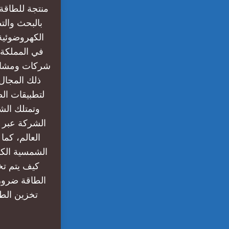
منتجة للطاقة
بالبحث والت
الكهروضوئية
في المملكة؟
شركات ومشاريع
لتطبيقات ال
وتمتلك الش
العالم، كم
كيف يتم تخ
الطاقة ضرور
تخزين الطا