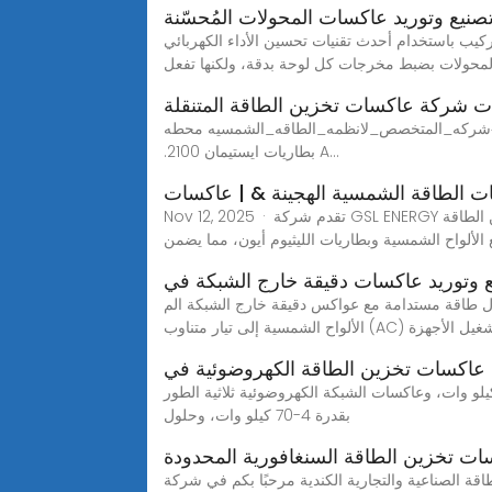
نيع وتوريد عاكسات المحولات المُحسّنة
 الأداء الكهربائي. SUNGO هي تقنية متطورة لتحسين الطاقة تزيد من كفاءة نظام الطاقة الشمسية الخاص بك. تقوم
لمحولات بضبط مخرجات كل لوحة بدقة، ولكنها تفعل
ت شركة عاكسات تخزين الطاقة المتنقلة
_الطاقه_الشمسيه محطه off grid ️ مـتخصصون فـى جـميـع محـطـات الطـاقـة الـشمـسية ^_^مكونات المحطه / .انفرتر ايستيمان 3k pro
.2بطاريات ايستيمان 100 A...
ت الطاقة الشمسية الهجينة & | عاكسات
Nov 12, 2025 · تقدم شركة GSL ENERGY مجموعة واسعة من العاكسات الهجينة عالية الأداء والعاكسات الشمسية المصممة للتطبيقات السكنية والتجارية تعمل أنظمة تخزين الطاقة
 الألواح الشمسية وبطاريات الليثيوم أيون، مما يضمن
 وتوريد عاكسات دقيقة خارج الشبكة في
تدامة مع عواكس دقيقة خارج الشبكة المicro inverter هو أحد أهم أجزاء أنظمة الطاقة خارج الشبكة. تقوم هذه الأجهزة بتحويل طاقة التيار المستمر (DC) الخارجة من
ناوب (AC) يُستخدم لتشغيل الأجهزة
عاكسات تخزين الطاقة الكهروضوئية في
وقت الحاضر، توفر الشركة بشكل أساسي عاكسات تخزين الطاقة، وعاكسات الشبكة الكهروضوئية أحادية الطور بقدرة 1-7.5 كيلو وات، وعاكسات الشبكة الكهروضوئية ثلاثية الطور
بقدرة 4-70 كيلو وات، وحلول
ت تخزين الطاقة السنغافورية المحدودة
كندية مرحبًا بكم في شركة ZNTECH، الشركة الرائدة في تسويق تخزين الطاقة على مستوى العالم، والمتخصصة في مجال تكامل تخزين