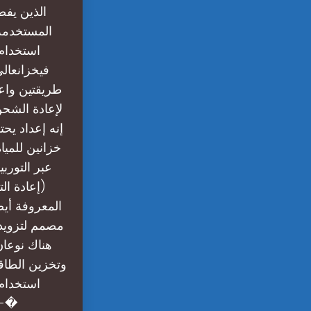
الذين يفض
المستخدمة 
استخدام 
طريقتين واعد
لإعادة الشحن
خزانين للميا
عبر التورب
(إعادة ال
المعروفة أي
مصمم لتزويد 
هناك نوعان
وتخزين الطاقة 
استخدام 
فيخزانعالي المستوى. وقد ناقشنا هذا في الفصل الأول – ق