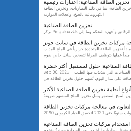
تخزين الطاقة الصناعية: اعتبارات رئيسية
تخزين الطاقة، بما في ذلك البطاريات، وتخزين الطاقة
الكهرومائية بالضخ، وعجلات الموازنة
تخزين الطاقة الصناعية
ة مركبات تخزين الطاقة في سانت جونز
بدأ تخزين الطاقة المتجددة حرارياً في الملح المذاب - Molten Salt. تتم هذه العملية غالباً في محطات الطاقة الشمسية المركزة Concentrated solar power CSP و التي يقوم
مبدأ عملها بتوظيف المرايا لتسخين سائل خاص يقوم
اقة الصناعية: حلول لمستقبل أكثر خضرة
Sep 30, 2025 · يلعب تخزين الطاقة دورًا محوريًا في البيئات الصناعية، إذ يوفر طريقة موثوقة وفعالة لتخزين الطاقة الفائضة لاستخدامها لاحقًا. في الصناعات التي يتذبذب فيها الطلب
اقة على مدار اليوم، تُسهم حلول تخزين الطاقة في
نواع أنظمة تخزين الطاقة الصناعية الأكثر
لتعاون في معالجة مركبات تخزين الطاقة
استخدام مركبات تخزين الطاقة الصناعية
ي تخزين الطاقة وتحتل بطاريات الليثيوم أيون الصدارة حيث تُستخدم