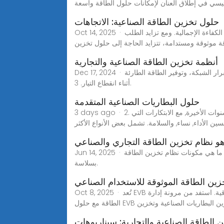
ئيسي في إطلاق العنان لإمكانات حلول الطاقة واسعة
حلول تخزين الطاقة الصناعية: الاتجاهات
Oct 14, 2025 · أصبحت حلول تخزين الطاقة جزءًا لا يتجزأ من العمليات الصناعية، إذ تُسهم في تحسين استخدام الطاقة، وخفض التكاليف، وتحسين الكفاءة الإجمالية. ومع تزايد الطلب
 موثوقة ومستدامة، تتزايد الحاجة إلى حلول تخزين
أنظمة تخزين الطاقة الصناعية والتجارية
Dec 17, 2024 · تلعب أنظمة تخزين الطاقة في الشبكات الصغيرة الصناعية دورًا رئيسيًا في استقرار التقلبات في توليد الطاقة الموزعة، وضمان استقرار الشبكة، وتوفير الطاقة الطارئة
أثناء انقطاع التيار. 3.
حلول البطاريات الصناعية المتقدمة
3 days ago · 2. التقنيات الرئيسية في البطاريات الصناعية المتقدمة شهدت التكنولوجيا الكامنة وراء البطاريات الصناعية تطورات ملحوظة في السنوات الأخيرة, مع الابتكارات التي
ن الأداء, نساء, والسلامة. تشمل بعض الأنواع الأكثر
Jun 14, 2025 · ما هي مكونات نظام تخزين الطاقة BSLBATT C&I؟ أي نظام تخزين طاقة صناعي وصناعي ليس مجرد بطارية ضخمة، بل هو مجموعة متطورة من المكونات تعمل معًا
بسلاسة.
ين الطاقة الموثوقة للاستخدام الصناعي
Oct 8, 2025 · تُعد EVB من أبرز شركات تخزين الطاقة التجارية، وتتخصص في أنظمة تخزين الطاقة الصناعية والتجارية التي تضمن الأداء الأمثل والموثوقية. استفد من مرونة إدارة
ي مجال تخزين البطاريات الصناعية وتخزين
 الطاقة الصناعية والتجارية: سيناريوهات