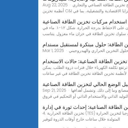
Aug 22, 2025 · مع التطور السريع للطاقة المتجددة والتقدم في تكنولوجيا تخزين الطاقة، أصبح تخزين الطاقة الصناعي والتجاري (C&I) عنصرًا أساسيًا في إدارة الطاقة الحديثة. توفر
ة من المزايا الاقتصادية والتشغيلية، بما في
 استخدام مركبات تخزين الطاقة الصناعية
كيف يمكن حساب سلوك تخزين الطاقة في خزان ماء معزول؟ يثبت حجة نوعية أخرى، وهي: كلما كان البعد أكبر، زادت قدرة الخزان على الاحتفاظ بدرجة الحرارة. شكل ١٢-١: ماء في
سلوك تخزين الطاقة في خزان ماء معزول. يتناسب
ن الطاقة: حلول مبتكرة لمستقبل مستدام
تخزين الطاقة الصناعية: حالات الاستخدام
روة الطلب، حيث ترتفع تكلفة الكهرباء خلال فترات ذروة الطلب. يمكن
لأنظمة تخزين الطاقة تخزين الطاقة في غير ساعات
يل الوضع الحالي لتخزين الطاقة الصناعية
Sep 21, 2025 · يشير تخزين الطاقة التجارية والصناعية إلى معدات تخزين الطاقة المثبتة على جانب استهلاك الكهرباء في المباني المكتبية والمصانع وما إلى ذلك. وتشمل أهدافها
لتوليد الذاتي والاستخدام الذاتي أو التحكيم في فروق
 الطاقة الصناعية: إحداث ثورة في إدارة
4. تخزين الطاقة الحرارية (TES) يتضمن تخزين الطاقة الحرارية تخزين الحرارة أو البرد للاستخدام لاحقًا. في التطبيقات الصناعية ، غالبًا ما تستخدم هذه التكنولوجيا لتخزين الحرارة
المتولدة خلال ساعات خارج أوقات الذروة لتوفير