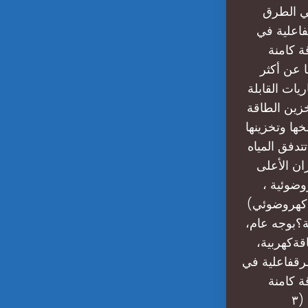
هي الطرق
فاعلية في
ة كامنة
د ناقشنا هذا في الفصل الأول – قسم (٣-١). أما عن أكثر
يات القابلة
خزين الطاقة
نه إعداد يحتوي على
تدفق المياه
ان الأعلى
وضوئية ،
 كهروضوئي)
ة؟بوجه عام،
قةكهربية،
لطرقفاعلية في
ة كامنة