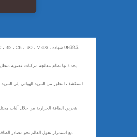
مصنع تخزين البطاريات الشمسية الصناعية في الصين | كيهينج خدمة ما بعد البيع المثالية والدعم الفني المهني. الشهادات CE ، UL ، KC ، BIS ، CB ، ISO ، MSDS ، شهادة UN38.3.
وحدة RTO بحد ذاتها نظام معالجة مركبات عضوية
استكشف التطور من التبريد الهوائي إلى التبريد ا