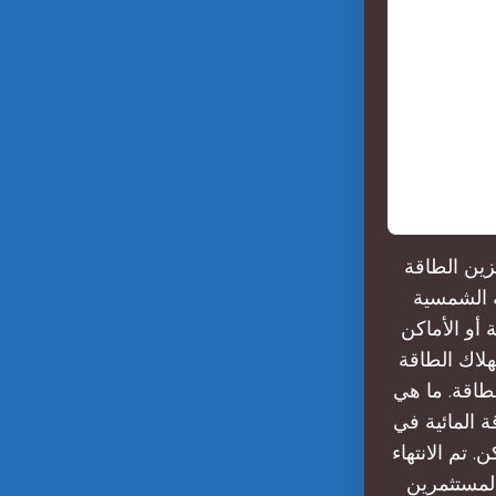
زين الطاقة
ة الشمسية
أو الأماكن
لاك الطاقة
طاقة. ما هي
 المائية في
باث بولاية فرجينيا ، الطاقة لحوالي 750،000 مسكن. تم الانتهاء
 وقد يردع هذا المستثمرين