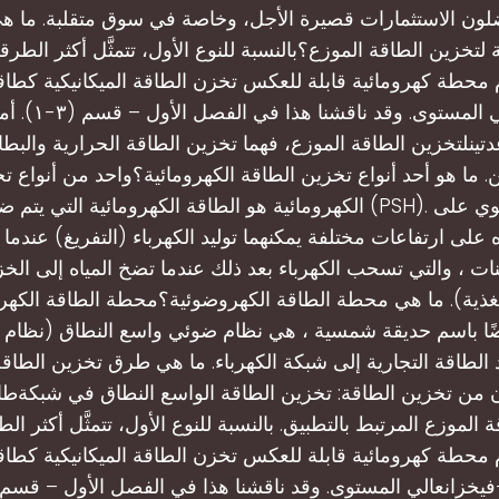
لون الاستثمارات قصيرة الأجل، وخاصة في سوق متقلبة. ما 
لتخزين الطاقة الموزع؟بالنسبة للنوع الأول، تتمثَّل أكثر الطرق
محطة كهرومائية قابلة للعكس تخزن الطاقة الميكانيكية كطاق
فيخزانعالي المستوى. وق
تينلتخزين الطاقة الموزع، فهما تخزين الطاقة الحرارية والبطار
. ما هو أحد أنواع تخزين الطاقة الكهرومائية؟واحد من أنواع ت
الكهرومائية هو الطاقة الكهرومائية التي يتم ضخها وتخزينها (PSH). إ
ه على ارتفاعات مختلفة يمكنهما توليد الكهرباء (التفريغ) عندما ت
ينات ، والتي تسحب الكهرباء بعد ذلك عندما تضخ المياه إلى الخز
تغذية). ما هي محطة الطاقة الكهروضوئية؟محطة الطاقة الكهر
ضًا باسم حديقة شمسية ، هي نظام ضوئي واسع النطاق (نظام
الطاقة التجارية إلى شبكة الكهرباء. ما هي طرق تخزين الطاق
 من تخزين الطاقة: تخزين الطاقة الواسع النطاق في شبكةطا
الموزع المرتبط بالتطبيق. بالنسبة للنوع الأول، تتمثَّل أكثر ا
محطة كهرومائية قابلة للعكس تخزن الطاقة الميكانيكية كطاق
سم (٣-�