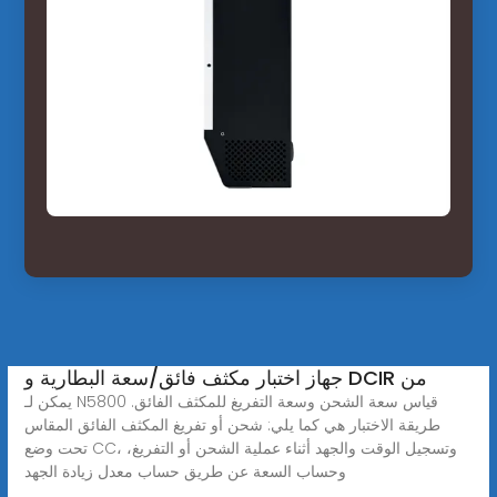
جهاز اختبار مكثف فائق/سعة البطارية و DCIR من
يمكن لـ N5800 قياس سعة الشحن وسعة التفريغ للمكثف الفائق.
طريقة الاختبار هي كما يلي: شحن أو تفريغ المكثف الفائق المقاس
تحت وضع CC، وتسجيل الوقت والجهد أثناء عملية الشحن أو التفريغ،
وحساب السعة عن طريق حساب معدل زيادة الجهد