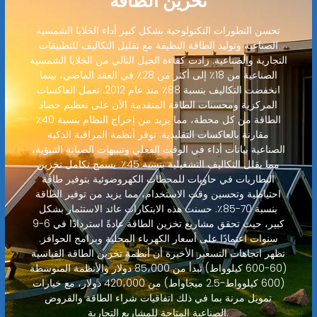
تخزين الطاقة
تحسن التطورات التكنولوجية بشكل كبير أداء الخلايا الشمسية
الصناعية وتوليد الطاقة النظيفة مع تقليل التكاليف للتطبيقات
التجارية والصناعية. زادت كفاءة الجيل التالي من الخلايا الشمسية
الصناعية من 18٪ إلى أكثر من 28٪ في العقد الماضي، بينما
انخفضت التكاليف بنسبة 88٪ منذ عام 2012. تعمل العاكسات
المركزية ومحسنات الطاقة المتقدمة الآن على تعظيم حصاد
الطاقة من كل محطة، مما يزيد من إخراج النظام بنسبة 40٪
مقارنة بالعاكسات التقليدية. توفر أنظمة المراقبة الذكية
الصناعية بيانات أداء في الوقت الفعلي وتنبيهات الصيانة التنبؤية،
مما يقلل التكاليف التشغيلية بنسبة 45٪. يسمح تكامل تخزين
البطاريات في حاويات للمحطات الكهروضوئية بتوفير طاقة
احتياطية وتحسين وقت الاستخدام، مما يزيد من توفير الطاقة
بنسبة 70-85٪. حسنت هذه الابتكارات عائد الاستثمار بشكل
كبير، حيث تحقق مشاريع تخزين الطاقة عادةً استردادًا في 6-9
سنوات اعتمادًا على أسعار الكهرباء المحلية وبرامج الحوافز.
تظهر اتجاهات التسعير الأخيرة أن أنظمة تخزين الطاقة القياسية
(60-600 كيلوواط) تبدأ من 85،000 دولار والأنظمة المتوسطة
(600 كيلوواط-2.5 ميجاواط) من 420،000 دولار، مع خيارات
تمويل مرنة بما في ذلك اتفاقيات شراء الطاقة والقروض
الصناعية المتاحة للمشاريع التجارية.