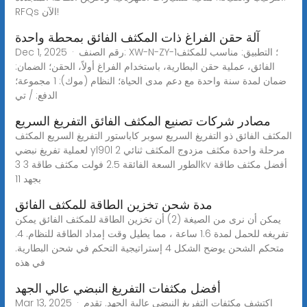
RFQs الآن!
آلة حقن الفراغ ذات المكثف الفائق بمحطة واحدة
Dec 1, 2025 · رقم الصنف: XW-N-ZY-1؛ التطبيق: مناسب للمكثف
الفائق، عملية حقن البطارية، باستخدام الفراغ أولاً، الحقن؛ الضمان:
ضمان لمدة سنة واحدة مع دعم مدى الحياة؛ النظام (موك): 1 مجموعة؛
الدفع: / تي
مصادر شركات تصنيع المكثف الفائق التفريغ السريع
المكثف الفائق ذو التفريغ السريع سوبر كاباستور التفريغ السريع المكثف
لعملية تفريغ نبضي yl90l 2 مرحلة واحدة مكثف مزدوج المكثف ثنائي
الطور السعة الفائقة 2.5 فولت مكثف طاقة 3 3kv أفضل مكثف طاقة
بجهد 11
مدة شحن تخزين الطاقة للمكثف الفائق
يمكن أن نرى من الصيغة (2) أن تخزين الطاقة للمكثف الفائق يمكن
تفريغه للحمل لمدة 1.6 ساعة ، مما يطيل وقت إمداد الطاقة للنظام. 4.
متحكم الشحن يوضح الشكل 4 إستراتيجية التحكم في شحن البطارية.
في هذه
أفضل مكثفات التفريغ النبضي عالي الجهد
Mar 13, 2025 · اكتشف مكثفات التفريغ النبضي عالية الجهد. تقدم