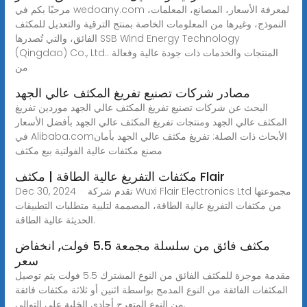
مرحبًا بكم في wedoany.com لمعرفة الأسعار، المصانع، المعلمات،
النموذج، وغيرها من المعلومات الخاصة بمنتج الترقية والتعديل للمكثف
الفائق، والتي تُصدرها SSB Wind Energy Technology
(Qingdao) Co., Ltd.. المنتجات والخدمات ذات جودة عالية وفعالة
من
مصادر شركات تصنيع تفريغ المكثف عالي الجهد
البحث عن شركات تصنيع تفريغ المكثف عالي الجهد موردين تفريغ
المكثف عالي الجهد ومنتجات تفريغ المكثف عالي الجهد بأفضل الأسعار
في Alibaba.comالأبحاث ذات الصلة: تفريغ مكثف عالي الجهد بأمان
مصنع مكثفات عالية الفولتية بيع مكثف
مكثفات التفريغ عالية الطاقة | مكثف Flair
Dec 30, 2024 · تقدم شركة Wuxi Flair Electronics Ltd مجموعتها
من مكثفات التفريغ عالية الطاقة، المصممة لتلبية متطلبات التطبيقات
الحديثة عالية الطاقة.
مكثف فائق من سلسلة مجمعة 5.5 فولت, انخفاض
سعر
مقدمة موجزة للمكثف الفائق من النوع المشترك 5.5 فولت يتم توصيل
المكثفات الفائقة من النوع المدمج بواسطة اثنين أو ثلاثة مكثفات فائقة
من النوع المتعرج أحادي الخلية على التوالي.