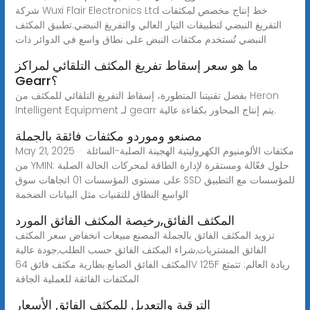
شركة Wuxi Flair Electronics Ltd خط إنتاج مخصص لمكثفات
التفريغ النبضي لتطبيقات التيار العالي والتفريغ النبضي.تطبيق المكثف
النبضي تُستخدم مكثفات النبض على نطاق واسع في الدوائر ذات
ما هو سعر إسقاط تفريغ المكثف التلقائي لمراكز
Gearr؟
بفضل تقنيتنا المتطورة، إسقاط التفريغ التلقائي للمكثف من Heron
Intelligent Equipment لـ gearr يتم إنتاج المحاور بكفاءة عالية.
مصنعو وموردو مكثفات فائقة بالجملة
May 21, 2025 · مكثفات الألومنيوم الكهروليتية الهجينة الصلبة-السائلة
من YMIN: حلول فعّالة ومستقرة لإدارة الطاقة لمحركات الحالة الصلبة
على مستوى المؤسسات 01 اتجاهات سوق SSD للمؤسسات مع التطبيق
الواسع النطاق للتقنيات مثل البيانات الضخمة
المكثف الفائق,رخيصة المكثف الفائق المورد
تزويد المكثف الفائق بالجملة المصنع·مبيعات انخفاض سعر المكثف
الفائق المشتريات,شراء المكثف الفائق حسب الطلب,جودة عالية
المكثف الفائق الصانع.بطارية مكثف فائق 64V 125F ريادة العالم: تتمتع
المكثفات الفائقة للعملية الجافة
الترقية والتعديل للمكثف الفائق الأسعار