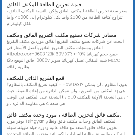
قيمة تخزين الطاقة للمكثف الفائق
سعر سعة تخزين الطاقة للمكثف الفائق ولكن بالنسبة للمكثف الفائق ،
تتراوح كثافة الطاقة من 2500 واط لكل كيلوغرام إلى 45000 واط
لكل كيلوغرام.
مصادر شركات تصنيع مكثف التفريغ الفائق ومكثف
البحث عن شركات تصنيع مكثف التفريغ الفائق موردين مكثف التفريغ
الفائق ومنتجات مكثف التفريغ الفائق بأفضل الأسعار في
Alibaba.com0603 123K 50V X7R +-10% جميع حجم كهربائيا
10000 فائق التوهج 125v شبه التلقائي غسل كهربائيا سوبر MLCC
بطارية رقاقة
قمع التفريغ الذاتي للمكثف
كيفية تفريغ المكثف بالمقاوم؟ – How Do I? بدون المقاوم ، لن يتمكن
المكثف من التفريغ ، ولن تتمكن الدائرة من إعادة الضبط. حيث q هي
الشحنة على المكثف في الوقت t ، q_0 هي الشحنة الأولية للمكثف ، r
هي مقاومة الدائرة ، و c هي سعة
مكثف فائق لتخزين الطاقة ، مورد وحدة مكثف فائق.
يوفر مورد Tsingyan المكثف الفائق وحدات مكثف فائق ونظام
تخزين طاقة فائق السعة مع طاقة عالية ودورة حياة طويلة. سهلة
التركيب والصيانة. مثالية للسيارات الكهربائية وتخزين الطاقة المتجددة.