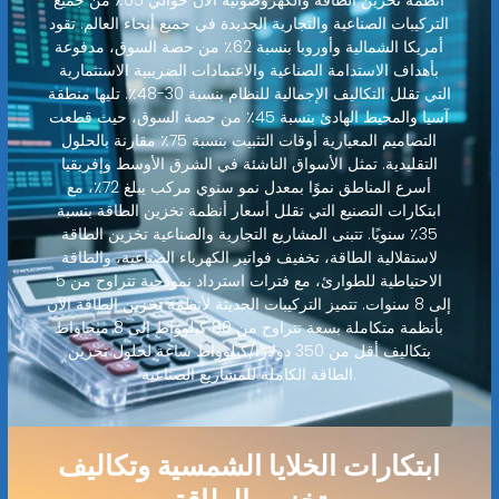
أنظمة تخزين الطاقة والكهروضوئية الآن حوالي 65٪ من جميع
التركيبات الصناعية والتجارية الجديدة في جميع أنحاء العالم. تقود
أمريكا الشمالية وأوروبا بنسبة 62٪ من حصة السوق، مدفوعة
بأهداف الاستدامة الصناعية والاعتمادات الضريبية الاستثمارية
التي تقلل التكاليف الإجمالية للنظام بنسبة 30-48٪. تليها منطقة
آسيا والمحيط الهادئ بنسبة 45٪ من حصة السوق، حيث قطعت
التصاميم المعيارية أوقات التثبيت بنسبة 75٪ مقارنة بالحلول
التقليدية. تمثل الأسواق الناشئة في الشرق الأوسط وإفريقيا
أسرع المناطق نموًا بمعدل نمو سنوي مركب يبلغ 72٪، مع
ابتكارات التصنيع التي تقلل أسعار أنظمة تخزين الطاقة بنسبة
35٪ سنويًا. تتبنى المشاريع التجارية والصناعية تخزين الطاقة
لاستقلالية الطاقة، تخفيف فواتير الكهرباء الصناعية، والطاقة
الاحتياطية للطوارئ، مع فترات استرداد نموذجية تتراوح من 5
إلى 8 سنوات. تتميز التركيبات الحديثة لأنظمة تخزين الطاقة الآن
بأنظمة متكاملة بسعة تتراوح من 80 كيلوواط إلى 8 ميجاواط
بتكاليف أقل من 350 دولارًا/كيلوواط ساعة لحلول تخزين
الطاقة الكاملة للمشاريع الصناعية.
ابتكارات الخلايا الشمسية وتكاليف