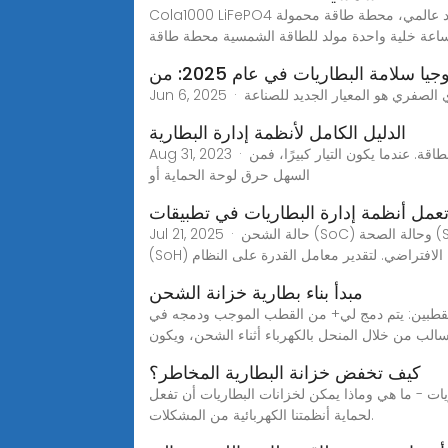
Cola1000 LiFePO4 مولد للطاقة الشمسية 1 كيلو واط ساعة، 200 واط موجة جيبية نقية، 8000 دورة بطارية، مخرج تيار متردد عالمي، محطة طاقة محمولة Megmeet 200 واط
يا سلامة البطاريات في عام 2025: من
الدليل الكامل لأنظمة إدارة البطارية
Aug 31, 2023 · حماية التيار الزائد حماية التيار الزائد تعني أنه عندما تقوم بطارية الليثيوم بتزويد الحمل بالطاقة، فإن التيار سيتغير مع تغير الجهد والطاقة. عندما يكون التيار كبيرًا، فمن
السهل حرق لوحة الحماية أو
عمل أنظمة إدارة البطاريات في تطبيقات
Jul 21, 2025 · حالة الشحن (SoC) وحالة الصحة (SoH) مقياسان أساسيان لإدارة البطارية. تُظهر حالة الشحن (SoC) مقدار الطاقة المتبقية في البطارية، بينما تعكس حالة الصحة
مرها الافتراضي. لتقدير معامل القدرة على النظام
مبدأ بناء بطارية خزانة الشحن
ن القطبين: يتم دمج لي+ من القطب الموجب ودمجه في
الب من خلال المنحل بالكهرباء أثناء الشحن، ويكون
كيف تخفض خزانة البطارية المخاطر؟
ات - ما هي وماذا يمكن لخزانات البطاريات أن تفعل
لحماية أنظمتنا الكهربائية من المشكلات.