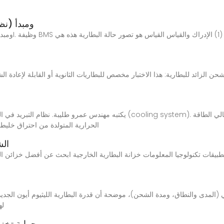
تحليل آلية حماية BMS (نظام إدارة البطارية) ومبدأ
 المعايير لاختبار سلامة بطارية الليثيوم 4. الشحن الزائد للبطارية: هذا الاختبار مخصص للبطاريات الثانوية
الحرارية المتولدة من احتراق خليط ا
الش
طبيقات تكنولوجيا المعلومات خزانة البطارية الخارجية ابحث عن أفضل خزائن البطاريات الخارجية لتطبيق
(المدى والنطاق، ومدة الشحن)، موضحة أن قدرة البطارية الليثيوم أيون الجديدة
لها
حماية تخزي