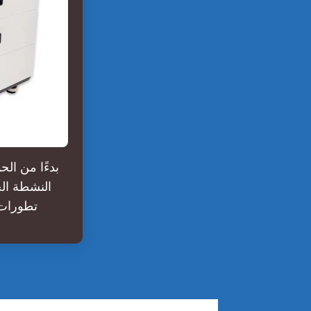
النشطة الح
تطورات ث