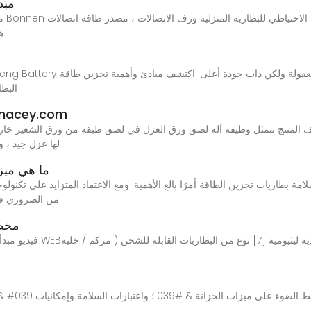
مبد
مبد
 1
البطا
كيفية تجميع حزمة بطارية أسطوانية؟-
2 - لصق ورقة عزل خلية البطارية 1) وصف المنتج تتمثل وظيفة آلة لصق ورق العزل في لصق طبقة من 
لها عزل جيد ، 
ما هي ميز
LiFePO4، من الضر
مخطط
فيديو مبدأ تكنولوجيا تخزين 