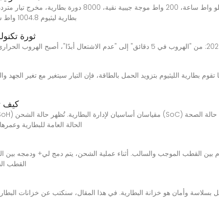
بطارية ليثيوم 1004.8 واط ساعة خلية واحدة مولد للطاقة الشمسية محطة طاقة
ثورة تكنولوج
كيف ت
(SoH) الحالة العامة للبطارية وع
ثيوم بين القطب الموجب والسالب. أثناء عملية الشحن، يتم دمج لي+ ودمجه بي
القطب الس
مل بسلاسة وأمان هو خزانة البطارية. في هذا المقال، سنكتب عن خزانات البطاري