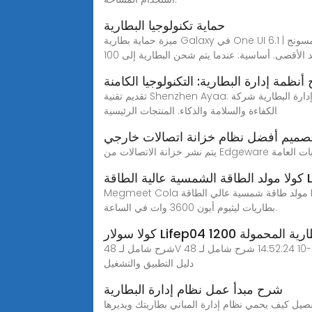
حماية تكنولوجيا البطارية
ميزة حماية بطارية Galaxy في One UI 6.1 | سامسونج IQ_AR ميزات حماية البطارية. في طرز Galaxy المزودة بـ One UI 6.1 أو الإصدارات الأحدث، توجد ثلاث ميزات قيد التشغيل:
نظمة إدارة البطارية: التكنولوجيا الكامنة
تقديم تقنية Shenzhen Ayaa: الابتكار في إدارة البطارية شركة Shenzhen Ayaa Technology Co.، Ltd. هي شركة رائدة عالميا في تكنولوجيا البطاريات وتوفر BMS مبتكرا يدمج
الكفاءة والسلامة والذكاء. المنتجات الرئيسية
تصميم أفضل نظام خزانة اتصالات خارجي
طلبات العامة
LiFePO
Megmeet Cola مولد طاقة شمسية عالي الطاقة LiFePO4 بطارية 2200 وات لوحة شمسية لموجة جيبية نقية محطة طاقة محمولة، وحدة تحكم MPPT مولد للطاقة الشمسية
بطاريات ليثيوم أيون 3600 وات في الساعة.
ة البطارية المحمولة 1200
شرح شامل لـ 48V لتخزين الطاقة مبدأ تكنولوجيا البطارية الليثيوم ، دليل التطبيق والتشغيل 2025-02-10 14:52:24 شرح شامل لـ 48V لتخزين الطاقة مبدأ تكنولوجيا البطارية الليثيوم ،
دليل التطبيق والتشغيل
شرح مبدأ عمل نظام إدارة البطارية
تفصيل كيف يحمي نظام إدارة المباني بطاريتك ويديرها