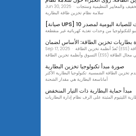
Jun 30, 2025 · دليل شامل يغطي المخاطر واستراتيجيات التخفيف والمعايير التنظيمية ومنتجات Cytech المبتكرة في مجال سلامة BESS.حماية تخزين الطاقة: رؤى الخبراء حول
سلامة نظام تخزين طاقة البطارية
UPS إرشادات للصيانة اليومية لمصدر
ة بطاريات تخزين الطاقة: الأساس لضمان
Sep 17, 2025 · تُعدّ أنظمة تخزين الطاقة (ESS) مفتاح التحول العالمي في مجال الطاقة وتطوير الطاقة المتجددة. تُستخدم أنظمة تخزين الطاقة (BESS) في المنازل والمصانع ومراكز
ل العالمي في مجال الطاقة
صورة مبدأ تكنولوجيا تخزين البطارية
دم تخزين الطاقة الشمسية. تكنولوجيا البطارية الأكثر
أماناسعة البطارية هي مقدار الشحنة
مبدأ حماية البطارية ذات التيار المنخفض