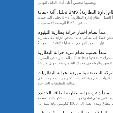
ويحسنها لتحقيق أعلى أداء. الدليل النهائي
تحليل آلية حماية BMS (نظام إدارة البطارية) ومبدأ العملI. وظيفة BMS أولاً ، سنقوم بتفصيل وظائفها الأربعة الرئيسية. (1) الإدراك والقياس القياس هو تصور حالة البطارية هذه هي
الوظيفة الأساسية لـ BMS ، بما في
مبدأ نظام اختبار خزانة بطارية الليثيوم
 أو القابلة لإعادة الشحن فقط. إنه يحاكي حالة الشحن الزائد على بطارية
قابلة لإعادة الشحن: 2x تيار الشحن الموصى به
مبدأ تصميم نظام تبريد خزانة البطارية
نظام التبريد فى المحرك Cooling System يكتبه مهندس عمرو طليبة. نظام التبريد في المحرك (cooling system). الغرض من نظام التبريد فى المحرك. من إجمالي الطاقة
لوقود والهواء في محرك البنزين، يتم تحويل من 24
ركة المصنعة والموردة لخزانة البطاريات
ات تكنولوجيا المعلومات في KDM. فهي مصممة بحماية IP55 وIP65، وهي
مثالية للتطبيقات الخارجية.
مبدأ دائرة خزانة بطارية الطاقة الجديدة
 -التي تدعم إنتاجها من السيارات الكهربائية- تسمح
 بنطاق ومدى يصل إلى 1000 كيلومتر، وقد يمتد إلى
ن الطاقة: رؤى الخبراء حول سلامة نظام