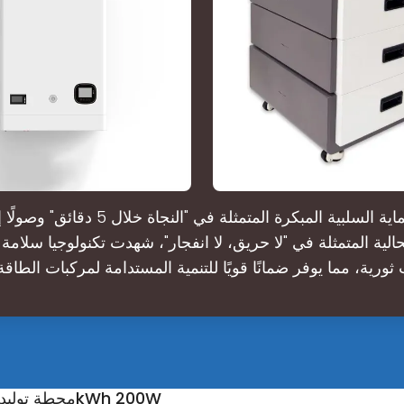
بدءًا من الحماية السلبية المبكرة المتمثلة في "ال
الية المتمثلة في "لا حريق، لا انفجار"، شهدت تكنولوجيا سلامة 
ورية، مما يوفر ضمانًا قويًا للتنمية المستدامة لمركبات الطاقة
Cola1000 LiFePO4 محطة توليد الطاقة الشمسية 1kWh 200W