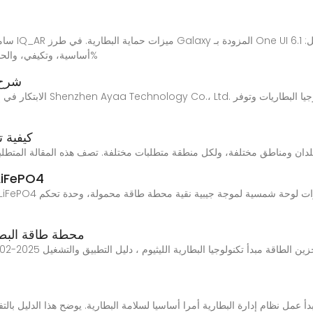
أساسية، وتكيفي، والحد الأقصى. أساسية: عندما يتم شحن البطارية إلى 100%
شرح أ
كيفية 
 خزانة الاتصالات من Edgeware في بلدان ومناطق مختلفة، ولكل منطقة متطلبات مختلفة. تصف هذه المقالة المت
كولا مولد الطاقة الشمسية عالية الطاقة 4
كولا سولار Lifep04 محطة طاق
دأ عمل نظام إدارة البطارية أمرا أساسيا لسلامة البطارية. يوضح هذا الدليل بال