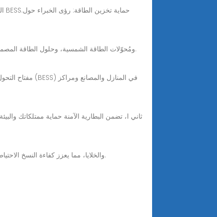
استكشف مجموعة شركة شانبو للتكنولوجيا من وحدات تغذية كهربائية غير منقطعة (UPS)، ومُحوّلات الطاقة الشمسية، وحلول الطاقة المصممة لتناسب مختلف الصناعات حول العالم.
ثاني ا، تضمن البطارية الآمنة حماية ممتلكاتك والبيئة
حزمة البطارية (51.2 فولت 180 أمبير) تدمج بطارية الليثيوم المثبتة على الرف نظام إدارة البطاريات (BMS) والخلايا، مما يعزز كفاءة النسخ الاحتياطي والسلامة والموثوقية.