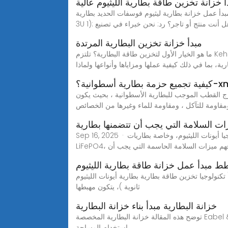
أ خزانة تخزين طاقة بطارية الليثيوم عالية
أ عمل خزانة بطارية ليثيوم فوسفات الحديد بطارية Bonnen إمداد بطارية ليثيوم 24 فولت 100 أمبير لنظام النسخ الاحتياطي للبطارية المنزلية ورف الاتصالات ، مصدر طاقة اتصالات
3U): هل أنت منتج أو تاجر؟ رد: نحن خبراء في تصنيع
مبدأ خزانة تخزين البطارية المرتدة
ما هو الخيار الأول لتخزين طاقة البطارية؟ تلتزم Keheng Battery بتقديم حلول طاقة خضراء أكثر أمانًا وبأسعار معقولة ولكن ذات جودة أعلى. اكتشف مبادئ وأهمية تخزين طاقة
رية، بما في ذلك كيفية عملها ومزاياها وأنواعها ولماذا
xmacey.com
ورق الشعير خارج القطب الموجب للبطارية الأسطوانية ، بحيث يكون
ومقاومة للتآكل ، ومقاومة للماء وغيرها من الخصائص
ات السلامة التي يجب أن تتضمنها بطارية
Sep 16, 2025 · مع تطور تكنولوجيا تخزين الطاقة، أصبح ضمان سلامة بطاريات تخزين الطاقة أمرًا بالغ الأهمية. ومع الاعتماد المتزايد على تكنولوجيا أيونات الليثيوم، وخاصة بطاريات
وري فهم ميزات السلامة الحاسمة التي يجب أن
 مبدأ عمل خزانة طاقة بطارية الليثيوم
طاقة بطارية بطارية أيونات الليثيوم WEBب ط ار ي ة أ ي ون ا ل ل يث ي وم أو بطارية شاردية ليثيومية [7] نوع من البطاريات القابلة للشحن ( مركم / خلية
ثانوية )، يتكون مهبطها
خزانة البطارية مبدأ بناء خزانة البطارية
توضح هذه المقالة خزانة البطارية المخصصة Eabel & #039 المصممة لصناعة بطاريات الليثيوم أيون. إنه يسلط الضوء على ميزات الخزانة & #039 ؛ واعتبارات السلامة وإمكانيات
استخدام المساحة.