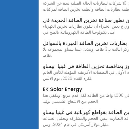
أفضل 10 شركات لبطاريات الحالة الصلبة نبذة عن الشركة: catl هي شركة عالمية رائدة في مجال تكنولوجيا الطاقة الجديدة المبتكرة ومتخصصة في البحث والتطوير والإنتاج والمبيعات
ظمة بطاريات الطاقة وأنظمة تخزين الطاقة لمركبات
ن تطور صناعة تخزين الطاقة الجديدة في
ليل صناعة بطاريات تخزين الطاقة للتجارة الخارجية بطاريات تخزين الكهرباء تتفوق على الطاقة الكهرومائية في 2025. توق ع بعض الخبراء أن تتفوق بطاريات تخزين الكهرباء
على تكنولوجيا الطاقة الكهرومائية بالضخ في
طاريات تخزين الطاقة المبردة بالسوائل
وتتصدر غينيا الاستوائية المجموعة برصيد 4 نقاط، بفارق الأهداف عن نيجيريا، ثم يأتي منتخب كوت ديفوار صاحب الأرض في المركز الثالث بـ 3 نقاط، وتتذيل غينيا بيساو المجموعة بلا
نقاط.
وز بمناقصة تخزين الطاقة في غينيا-بيساو
ق المدرب حسام حسن خسارته الأولى في التصفيات الأفريقية المؤهلة لكأس العالم
لكرة القدم 2026، يوم الاثنين.
EK Solar Energy
تخزين الطاقة المتصل بالشبكة في غينيا-بيساو أو تخزين الطاقة خارج الشبكة زاوية عربي عالميا توفر الشمس في يوم مشمس حوالي 1,000 واط من الطاقة لكل قدم مربع، ويكفي هذا
الحجم من الاشعاع الشمسي توليد
ن الطاقة بقواطع كهربائية في غينيا بيساو
ة وتحليل الصناعة WEBيقدر حجم سوق أنظمة تخزين طاقة البطارية بـ 30.63
مليار دولار أمريكي في عام 2024، ومن