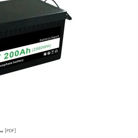
محطة تخزين الطاقة في مدينة غينيا بيساو للسيارات [PDF]