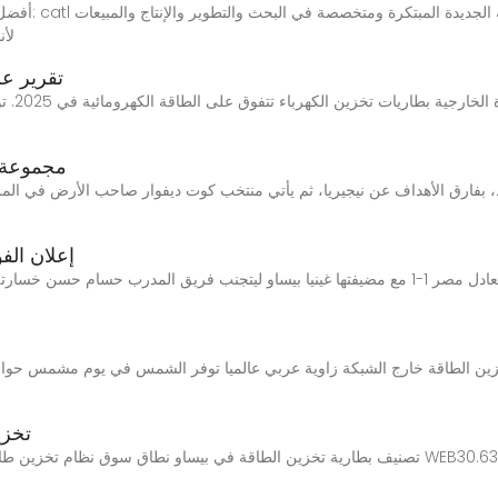
لأن
تقرير ع
تقرير تح
مجموعة ب
إعلان الف
سجل القائد محمد صلاح هدفا في الشوط الثاني لتتعادل مصر 1-1 مع مضيفتها غينيا بيساو ليتجنب فري
تخزي
تصنيف بطارية تخزين الطاقة في بيساو نطاق سوق نظام تخزين طاقة البطارية-بيس-الحجم والمشارك