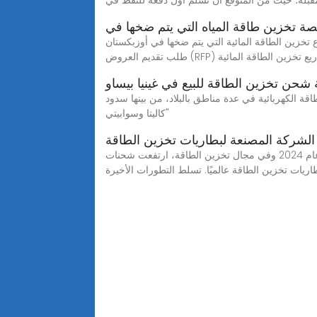
لمقبلة؛ حيث من المتوقع أن تسلم أول دفعة للنفط في
 تخزين طاقة المياه التي يتم ضخها في
 ضخها في أوزبكستان WEBعلى سبيل المثال ، في مايو 2023 ، بدأت شركة Rewa Ultra Mega Solar Ltd (RUMSL) عملية
شحن تخزين الطاقة للبيع في غينيا بيساو
قة الكهربائية في عدة مناطق بالبلاد، من بينها سدود
"كاليتا وسوابيتي
لشركة المصنعة لبطاريات تخزين الطاقة
أفضل 10 مصنعين لبطاريات الليثيوم أيون في عام 2024 وفي مجال تخزين الطاقة، ارتفعت شحنات EVE Energy إلى 1.59 جيجاوات في الساعة في عام 2022، مما يضع الشركة بين
طاريات تخزين الطاقة عالميًا. تسلط التطورات الأخيرة