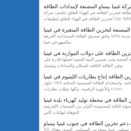
كة غينيا بيساو المصنعة لإمدادات الطاقة
تخزين الطاقة في الهواء الطلق تكشف شركة Renac عن حل
C&I. WEBRenac Power'''
لمصنعة لتخزين الطاقة المتغيرة في غينيا
وافق صندوق الطاقة المستدامة لأفريقيا sefa على حصول غينيا بيساو لمنحة بقيمة 965 ألف دولار أمريكى، لدعم إنشاء وإعداد أول محطة متكاملة لتولد الطاقة الكهرومائية في مدينة
سالتينهو في غينيا
زين الطاقة على دولاب الموازنة في غينيا
1 فاشلة خلال نصف قرن تطوير قطاع الطاقة في غينيا بيساو يتطلب اتخاذ عدة خطوات 1 تحسين البنية التحتية يجب تحسين البنية التحتية لجعلها قادرة على
توفير الطاقة الكافية للسكان والصناعات ويشمل
ن الطاقة إنتاج بطاريات الليثيوم في غينيا
حلول GEA لإنتاج الليثيوم ومعالجته يرجع الطلب الهائل على الليثيوم إلى الارتفاع - والارتفاع المتوقع الأكبر - في إنتاج وبيع السيارات الكهربائية، واستخدام الطاقة الشمسية المحلية
والأجهزة الرقمية، وكلها تتطلب بطاريات Li-ion
الطاقة في محطة توليد كهرباء بلدة غينيا
ن مساء اليوم الخميس على ملعب استاد "24 سبتمبر" ضمن منافسات الجولة الثالثة للمجموعة الأولى من التصفيات الإفريقية
المؤهلة لنهائيات كأس
دعم تخزين الطاقة في جنوب غينيا بيساو
الإسلام في غينيا بيساو الإسلام في غينيا بيساو، هو الدين السائد في البلاد، إذ يعتنقه 50% من عدد سكانها البالغ 1.4 مليون نسمة. غالبية مسلمي غينيا بيساو من المسلمين السنة، وهناك 6%