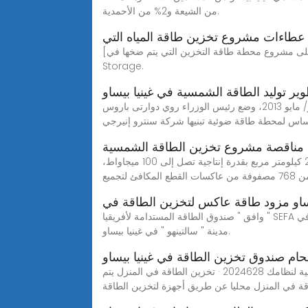
من الشيعة و2% من الأحمدية.
طاءات مشروع تخزين طاقة المياه التي
[تمت الموافقة على مشروع محطة طاقة التخزين التي يتم ضخها في Hubei Songzi] في الآونة الأخيرة ، تمت الموافقة على مشروع محطة تخزين الطاقة Hubei Songzi Pumped
Storage.
 توليد الطاقة الشمسية في غينيا بيساو
وكالة الأنباء الفرنسية تقوم شركة مرافق أمريكية ببناء أول محطة للطاقة الشمسية في غينيا- بيساو المتعطشة للكهرباء. ففي أيار/ مايو 2013، وضع رئيس الوزراء روي دوارتى باروس
ساس لمحطة طاقة ضوئية تبنيها شركة سنترو إنيرجي
مناقصة مشروع تخزين الطاقة الشمسية
شمس تعد محطة "شمس" أكبر محطة لتوليد الطاقة الشمسية المركزة قيد التشغيل في العالم. تمتد محطة "شمس" على مساحة 2,5 كيلومتر مربع بقدرة إنتاجية تصل إلى 100 ميجاواط،
لتجميع
يساو مزود طاقة عاكس لتخزين الطاقة في
وافق " صندوق الطاقة المستدامة لأفريقيا " SEFA على حصول غينيا بيساو لمنحة بقيمة 965 ألف دولار أمريكى، لدعم إنشاء وإعداد أول محطة متكاملة لتولد الطاقة الكهرومائية في
مدينة " سالتينهو " في غينيا بيساو.
حام صندوق تخزين الطاقة في غينيا بيساو
متطلبات لحام صندوق تخزين الطاقة الجديدة متطلبات لحام صندوق تخزين الطاقة الجديدة أفضل 5 صناديق مجمعة للطاقة الشمسية لنظامك 2024628 · تخزين الطاقة في المنزل يتم
قة في المنزل محليا عن طريق أجهزة لتخزين الطاقة