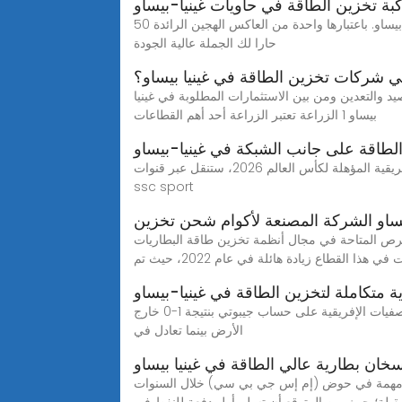
بة تخزين الطاقة في حاويات غينيا-بيساو
توصية موردي نظام تخزين الطاقة في غينيا بيساو. باعتبارها واحدة من العاكس الهجين الرائدة 50kw و 100kw مع مصنعي نظام تخزين الطاقة والموردين في الصين، ونحن نرحب ترحيبا
حارا لك الجملة عالية الجودة
ي شركات تخزين الطاقة في غينيا بيساو؟
يد والتعدين ومن بين الاستثمارات المطلوبة في غينيا
بيساو 1 الزراعة تعتبر الزراعة أحد أهم القطاعات
لطاقة على جانب الشبكة في غينيا-بيساو
القنوات الناقلة لمباراة مصر ضد غينيا بيساو في تصفيات كأس العالم القنوات الناقلة لمباراة مصر ضد غينيا بيساو في التصفيات الإفريقية المؤهلة لكأس العالم 2026، ستنقل عبر قنوات
ssc sport
بيساو الشركة المصنعة لأكوام شحن تخزين
مة تخزين طاقة البطاريات (bess) بشكل كبير. وفقًا لتحليلاتنا، شهدت
ي هذا القطاع زيادة هائلة في عام 2022، حيث تم
ة متكاملة لتخزين الطاقة في غينيا-بيساو
بينما يحتل منتخب غينيا بيساو المركز الثانى فى المجموعة برصيد 5 نقاط، حيث حقق منتخب غينيا بيساو الفوز في الجولة الثانية للتصفيات الإفريقية على حساب جيبوتي بنتيجة 1-0 خارج
الأرض بينما تعادل في
خان بطارية عالي الطاقة في غينيا بيساو
كانةً مهمة في حوض (إم إس جي بي سي) خلال السنوات