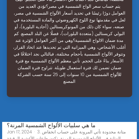
يتم حساب سعر الواح الشمسية في مصر؟تؤدي العديد من
العوامل دورًا رئيسًا في تحديد أسعار الألواح الشمسية في مصر،
لعل في مقدمتها نوع اللوح الكهروضوئي والمادة المستخدمة في
صنعه، سواء كان ذلك من المونوكريستالين (أحادية البلورة)، أو
البولي كريستالين (متعددة البلورات)، فضلًا عن البلد المصنع. كم
مدة ضمان الالواح الشمسية؟وهي من أكثر العوامل الؤثرة عند
أغلب الأشخاص، وهي الميزانية التي تم تحديدها عند اتخاذ القرار،
وتتوفر الألواح الشمسية بأحجام مختلفة، فبالتالي نجد اختلافًا في
الأسعار بناءً على الحجم. تأتي معظم الألواح الشمسية مع فترة
ضمان تضمن لك فترة استعمال طويلة. تتراوح فترة الضمان
للألواح الشمسية من 10 سنوات إلى 25 سنة حسب الشركة
المصنع
ما هي سلبيات الألواح الشمسية المرنة؟
Jan 17, 2024 · 3. متانة محدودة تأتي المرونة على حساب انخفاض
المتانة في الألواح الشمسية المرنة. تكون طبقات الأغشية الرقيقة