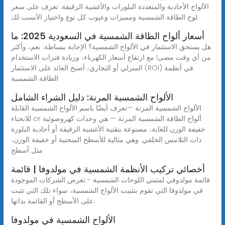
الألواح الأحادية والمتعددة البلورات والأغشية الرقيقة. تعرف على سعر
لوح الطاقة الشمسية ومميزات وعيوب كل نوع واختيار الأنسب لك.
أسعار ألواح الطاقة الشمسية في السعودية 2025: ما
هل يستحق الاستثمار في الألواح الشمسية؟ الإجابة ببساطة: نعم، وأكثر
من أي وقت مضى! مع ارتفاع أسعار الكهرباء، وزيادة فترات الاستخدام
المنزلي أو التجاري، أصبح العائد على الاستثمار (ROI) في أنظمة
الطاقة الشمسية
الألواح الشمسية المرنة: دليل الشراء الشامل
الألواح الشمسية المرنة —تعرف أيضًا باسم الألواح الشمسية القابلة
للانحناء or ألواح الطاقة الشمسية المرنة — هي وحدات كهروضوئية
خفيفة الوزن للغاية، مصنوعة بتقنية الأغشية الرقيقة أو أحادية البلورة
ذات التلامس الخلفي. وهي مثالية للأسطح المنحنية أو خفيفة الوزن،
مثل أسطح
أخصائي تركيب الأنظمة الشمسية في مولدوفا | قائمة
قائمة مولدوفي لمثبتي اللوحات الشمسية - تعرض الشركات الموجودة
في مولدوفا التي تقوم بتثبيت الألواح الشمسية، سواء تلك التي تثبت
على الأسطح أو القائمة بذاتها.
الألواح الشمسية في مولدوفا