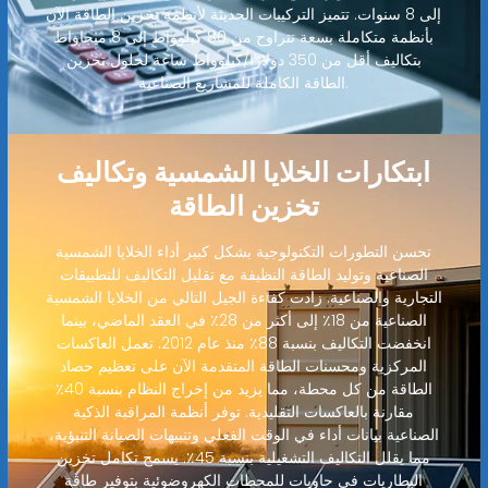
إلى 8 سنوات. تتميز التركيبات الحديثة لأنظمة تخزين الطاقة الآن
بأنظمة متكاملة بسعة تتراوح من 80 كيلوواط إلى 8 ميجاواط
بتكاليف أقل من 350 دولارًا/كيلوواط ساعة لحلول تخزين
الطاقة الكاملة للمشاريع الصناعية.
ابتكارات الخلايا الشمسية وتكاليف
تخزين الطاقة
تحسن التطورات التكنولوجية بشكل كبير أداء الخلايا الشمسية
الصناعية وتوليد الطاقة النظيفة مع تقليل التكاليف للتطبيقات
التجارية والصناعية. زادت كفاءة الجيل التالي من الخلايا الشمسية
الصناعية من 18٪ إلى أكثر من 28٪ في العقد الماضي، بينما
انخفضت التكاليف بنسبة 88٪ منذ عام 2012. تعمل العاكسات
المركزية ومحسنات الطاقة المتقدمة الآن على تعظيم حصاد
الطاقة من كل محطة، مما يزيد من إخراج النظام بنسبة 40٪
مقارنة بالعاكسات التقليدية. توفر أنظمة المراقبة الذكية
الصناعية بيانات أداء في الوقت الفعلي وتنبيهات الصيانة التنبؤية،
مما يقلل التكاليف التشغيلية بنسبة 45٪. يسمح تكامل تخزين
البطاريات في حاويات للمحطات الكهروضوئية بتوفير طاقة