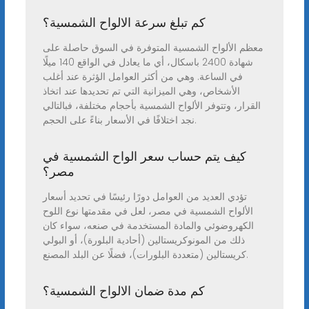
كم تبلغ سرعة الالواح الشمسية؟
معظم الألواح الشمسية المتوفرة في السوق حاصلة على
شهادة 2400 باسكال، أي ما يعادل في الواقع 140 ميلًا
في الساعة. وهي من أكثر العوامل الؤثرة عند أغلب
الأشخاص، وهي الميزانية التي تم تحديدها عند اتخاذ
القرار، وتتوفر الألواح الشمسية بأحجام مختلفة، فبالتالي
نجد اختلافًا في الأسعار بناءً على الحجم.
كيف يتم حساب سعر الواح الشمسية في
مصر؟
تؤدي العديد من العوامل دورًا رئيسًا في تحديد أسعار
الألواح الشمسية في مصر، لعل في مقدمتها نوع اللوح
الكهروضوئي والمادة المستخدمة في صنعه، سواء كان
ذلك من المونوكريستالين (أحادية البلورة)، أو البولي
كريستالين (متعددة البلورات)، فضلًا عن البلد المصنع.
كم مدة ضمان الالواح الشمسية؟