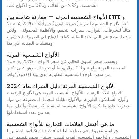
الشمسية، و92% من الخلايا، و85% من الألواح على
الألواح الشمسية المرنة — مقارنة شاملة بين ETFE و
Nov 14, 2025 · 😊تُعد الألواح الشمسية المرنة (خفيفة الوزن) خياراً
مثالياً للشرفات، القوارب، سيارات التخييم، والأنظمة المحمولة — ولكن
مادة السطح هي التي تحدد المتانة، كفاءة الإنتاج في الظروف الحقيقية،
ومتطلبات الصيانة. في هذا
الألواح الشمسية المرنة
Nov 19, 2025 · وبحسب سعر السوق الحالي فإن سعر الألواح
الشمسية المرنة يبلغ نحو 0.3 دولار/واط أو نحو ذلك، وهو أعلى بكثير
من سعر اللوحة الشمسية التقليدية الذي يبلغ 0.1 دولار/واط.
الألواح الشمسية المرنة: دليل الشراء لعام 2024
الأنواع الثلاثة الرئيسية للألواح الشمسية المرنة هي الألواح الرقيقة،
وألواح السيليكون البلورية، والألواح القابلة للتعديل المصنوعة من مواد
عضوية. عادة ما تكون الألواح الشمسية القياسية أكثر سمكًا وأثقل، مما
يحد من تعدد استخداماتها.
ما هي أفضل العلامات التجارية للألواح الشمسية
1. قوة الشمس Sunpower هو اسم معروف في صناعة الطاقة
الشمسية ، وألواحهم الشمسية المرنة ليست استثناء. تعتمد تقنيتهم على