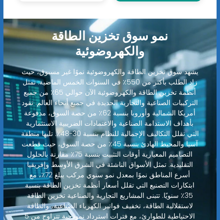
نمو سوق تخزين الطاقة
والكهروضوئية
يشهد سوق تخزين الطاقة والكهروضوئية نموًا غير مسبوق، حيث
زاد الطلب بأكثر من 550٪ في السنوات الخمس الماضية. تمثل
أنظمة تخزين الطاقة والكهروضوئية الآن حوالي 65٪ من جميع
التركيبات الصناعية والتجارية الجديدة في جميع أنحاء العالم. تقود
أمريكا الشمالية وأوروبا بنسبة 62٪ من حصة السوق، مدفوعة
بأهداف الاستدامة الصناعية والاعتمادات الضريبية الاستثمارية
التي تقلل التكاليف الإجمالية للنظام بنسبة 30-48٪. تليها منطقة
آسيا والمحيط الهادئ بنسبة 45٪ من حصة السوق، حيث قطعت
التصاميم المعيارية أوقات التثبيت بنسبة 75٪ مقارنة بالحلول
التقليدية. تمثل الأسواق الناشئة في الشرق الأوسط وإفريقيا
أسرع المناطق نموًا بمعدل نمو سنوي مركب يبلغ 72٪، مع
ابتكارات التصنيع التي تقلل أسعار أنظمة تخزين الطاقة بنسبة
35٪ سنويًا. تتبنى المشاريع التجارية والصناعية تخزين الطاقة
لاستقلالية الطاقة، تخفيف فواتير الكهرباء الصناعية، والطاقة
الاحتياطية للطوارئ، مع فترات استرداد نموذجية تتراوح من 5