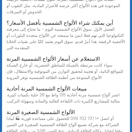
الموجودة في هذه الألواح أكثر عرضة للأضرار المادية، مثل الثقوب أو
الخدوش أو التمزقات.
أين يمكنك شراء الألواح الشمسية بأفضل الأسعار؟
الفصل الأول: سوق الألواح الشمسية اليوم - ما تحتاج إلى معرفته
التكنولوجيا التي تهم فعلا انسَ ما سمعته عن الألواح متعددة البلورات أو
الأغشية الرقيقة. هذا أمرٌ قديم. سوق اليوم يعتمد كليًا على تقنيات الخلايا
المتقدمة التي
الاستعلام عن أسعار الألواح الشمسية المرنة
سواء كانت مرتبطة بالشبكة للمناطق الحضرية، أو خارج الشبكة
للمواقع النائية، أو هجينة لتحقيق التوازن بين الموثوقية والاستقلال، فإن
الأنواع المتنوعة من أنظمة الطاقة الشمسية توفر المرونة
مبيعات الألواح الشمسية المرنة أحادية
اشتر ألواح شمسية مرنة أحادية 135 واط مع 28 خلية بكميات كبيرة.
مثالية للمشاريع الكبيرة ذات الكفاءة العالية والمتانة وسهولة التركيب.
الألواح الشمسية الصغيرة المرنة
أو اتصل +1 737 702 0119 للحصول على مساعدة فورية 🏭 لماذا
الشراكة مع شركة تصنيع ألواح الطاقة الشمسية الصغيرة في الصين
وفقا لتحليل وكالة الطاقة الدولية ، تنتج الصين 98% من رقائق الطاقة