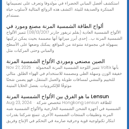
استكشف أفضل المباني الخضراء في مولدوفا وتعرف على تصميماتها
المبتكرة والصديقة للبيئة. اكتشف هذه الروائع المثالية لأسلوب حياة
مستدام.
ألواح الطاقة الشمسية المرنة مصنع ومورد في
الألواح الشمسية العادية (بقلم تريفور جارنر 08/13/2017) تتميز الألواح
الشمسية المرنة ب... إحدى أبرز ميزاتها أنها مصممة بحيث يمكن تركيبها
بسهولة في مجموعة متنوعة من المواقع. يمكنك وضعها على الأسطح
والمباني وحتى المركبات مثل
الصين مصنعي وموردي الألواح الشمسية المرنة
Nov 27, 2025 · تتميز اللوحة الشمسية المرنة المحمولة Voltix بأنها
خفيفة الوزن وسهلة الطي ومصممة للاستخدام في الهواء الطلق. مثالي
للتخييم والمشي لمسافات طويلة والعمل المتنقل، فهو يضمن شحنًا
موثوقًا للإلكترونيات. بفضل الخلايا المتينة
ما هو الفرق بين الألواح الشمسية المرنة Lensun
Aug 23, 2024 · تتخصص شركة Hongkong Lensun للطاقة
الشمسية في أجهزة الشحن الشمسية الخارجية والألواح الشمسية شبه
المرنة وتطبيقات المنتجات الشمسية الأخرى. تتمتع شركتنا بقدرات
ابتكار تكنولوجية قوية وحرفية صارمة في التحكم في الإنتاج وفريق