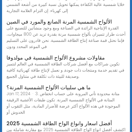
خلايا شمسية عالية الكفاءة يمكنها تحويل نسبة كبيرة من أشعة الشمس
إلى كهرباء. إن التزام العلامة التجارية
الألواح الشمسية المرنة الصانع والمورد في الصين
القدرة الإنتاجية الرائدة في الصناعة ومع وجود منشأتين للتصنيع على
أحدث طراز تتميزان بألواح شمسية مرنة بقدرة تزيد عن 800 ميجاوات،
فإننا نحتل قمة صناعة إنتاج الطاقة الشمسية. نحن قادرون على التسليم
في الموعد المحدد ودون
مقاولات مشروع الألواح الشمسية في مولدوفا
تكوين شراكات مع أفضل شركات الطاقة الشمسية في العالم لنتميز
في تقديم خدمة ومنتجات ذات جودة, و نعمل لإنتاج طاقة كهربائية كافية
وصديقة للبيئة ذات تكلفة في متناول الجميع.
ما هي سلبيات الألواح الشمسية المرنة؟
Jan 17, 2024 · 3. متانة محدودة تأتي المرونة على حساب انخفاض
المتانة في الألواح الشمسية المرنة. تكون طبقات الأغشية الرقيقة
الموجودة في هذه الألواح أكثر عرضة للأضرار المادية، مثل الثقوب أو
الخدوش أو
أفضل اسعار وانواع الواح الطاقة الشمسية 2025
اكتشف أفضل انواع الواح الطاقة الشمسية 2025 مع مقارنة شاملة بين