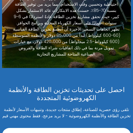
احتياطية وتحسين وقت الاستخدام، مما يزيد من توفير الطاقة
بنسبة 70-85٪. حسنت هذه الابتكارات عائد الاستثمار بشكل
كبير، حيث تحقق مشاريع تخزين الطاقة عادةً استردادًا في 6-9
سنوات اعتمادًا على أسعار الكهرباء المحلية وبرامج الحوافز.
تظهر اتجاهات التسعير الأخيرة أن أنظمة تخزين الطاقة القياسية
(60-600 كيلوواط) تبدأ من 85،000 دولار والأنظمة المتوسطة
(600 كيلوواط-2.5 ميجاواط) من 420،000 دولار، مع خيارات
تمويل مرنة بما في ذلك اتفاقيات شراء الطاقة والقروض
الصناعية المتاحة للمشاريع التجارية.
احصل على تحديثات تخزين الطاقة والأنظمة
الكهروضوئية المتجددة
تلقى رؤى حصرية للصناعة، إطلاق منتجات جديدة، وتنبيهات الأسعار لأنظمة
تخزين الطاقة والأنظمة الكهروضوئية - لا بريد مزعج، فقط محتوى مهني قيم