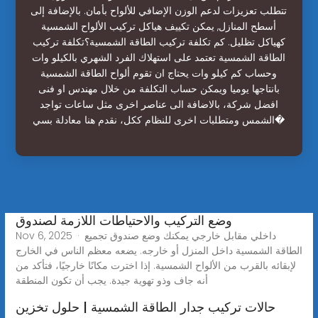
تتطلب تعزيزات لدعم الوزن الإضافي للألواح بأمان. بالإضافة إلى
أسطح المنازل, يمكن تكييف هياكل تركيب الألواح الشمسية
كهياكل تظليل. كم تكلفة تركيب الطاقة الشمسية؟تكلفة تركيب
الطاقة الشمسية تعتمد على استهلاك الفرد الشهري بالكيلو وات
وحساب كم كيلو وات يحتاج ان تقوم ألواح الطاقة الشمسية
بانتاجها يوميا ويمكن حساب التكلفة من خلال مهندس او فنى
افضل شركة، بالاضافة الى عناصر اخرى مثل ساعات تواجد
الشمس ومتطلبات اخرى للنظام ككل، نقدم هنا معادلة بسي�
وضع التركيب والاحتياطات اللازمة لصندوق
Nov 6, 2025 · داخلي مقابل خارجي يمكنك وضع صندوق تجميع
الطاقة الشمسية داخل المنزل أو خارجه. يضعه معظم الناس في الخارج
لإبقائه بالقرب من الألواح الشمسية. إذا اخترت مكانًا خارجيًا، فتأكد من
أنه جاف وذو تهوية جيدة. يجب أن تكون المنطقة
حالات تركيب جدار الطاقة الشمسية | حلول تخزين