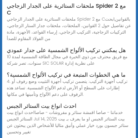
ملحقات الستائرية على الجدار الزجاجي Spider مع 2
C
ملحقات الستائرية على الجدار الزجاجي Spider مع 2 Cبالقوانين,ابحث
عن تفاصيل حول 2 القوانين، الملحقات، ملحقات جدار الستار الزجاجي،
التركيبات الزجاجية، التركيب الزجاجي، إرساء القواعد، الأجهزة، مادة
من الفولاذ المقاوم للصدأ
هل يمكنني تركيب الألواح الشمسية على جدار عمودي
مع فريق محترف من ذوي الخبرة في مجال الطاقة الشمسية لمدة 10
سنوات، تصر شركة SIC SOLAR على نظرية إدارة
ما هي الخطوات المتبعة في تركيب الألواح الشمسية؟
4. تركيب أجهزة التركيب: يتضمن تركيب أجهزة التثبيت وضع رفوف أو
إطارات على السطح أو الأرض لدعم الألواح الشمسية. تساعد هذه
الرفوف على دعم الألواح وتأمينها في مكانها.
احدث انواع بيت الستائر الجبس
خدماتنا - صاصا اقمشة ستائر و مفروشات - صاصااحدث انواع بيت
الستائر الجبس Jul 14, 2025 بيت الستائر الجبس او ما يعرف بـ بيت
ستائر جبسون بورد خيار عملي وأنيق مثاليا للأشخاص الذين يبحثون عن
تغيير وتحسين