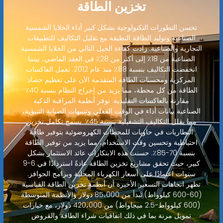
تخزين الطاقة
تحسن التطورات التكنولوجية بشكل كبير أداء الخلايا الشمسية
الصناعية وتوليد الطاقة النظيفة مع تقليل التكاليف للتطبيقات
التجارية والصناعية. زادت كفاءة الجيل التالي من الخلايا الشمسية
الصناعية من 18٪ إلى أكثر من 28٪ في العقد الماضي، بينما
انخفضت التكاليف بنسبة 88٪ منذ عام 2012. تعمل العاكسات
المركزية ومحسنات الطاقة المتقدمة الآن على تعظيم حصاد
الطاقة من كل محطة، مما يزيد من إخراج النظام بنسبة 40٪
مقارنة بالعاكسات التقليدية. توفر أنظمة المراقبة الذكية
الصناعية بيانات أداء في الوقت الفعلي وتنبيهات الصيانة التنبؤية،
مما يقلل التكاليف التشغيلية بنسبة 45٪. يسمح تكامل تخزين
البطاريات في حاويات للمحطات الكهروضوئية بتوفير طاقة
احتياطية وتحسين وقت الاستخدام، مما يزيد من توفير الطاقة
بنسبة 70-85٪. حسنت هذه الابتكارات عائد الاستثمار بشكل
كبير، حيث تحقق مشاريع تخزين الطاقة عادةً استردادًا في 6-9
سنوات اعتمادًا على أسعار الكهرباء المحلية وبرامج الحوافز.
تظهر اتجاهات التسعير الأخيرة أن أنظمة تخزين الطاقة القياسية
(60-600 كيلوواط) تبدأ من 85،000 دولار والأنظمة المتوسطة
(600 كيلوواط-2.5 ميجاواط) من 420،000 دولار، مع خيارات
تمويل مرنة بما في ذلك اتفاقيات شراء الطاقة والقروض