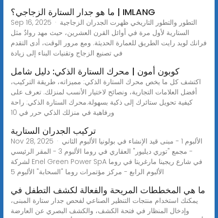
ما هو جدار الستارة الزجاجي؟ | IMLANG
Sep 16, 2025 · التطور والتطور التاريخي ظهرت الجدران الزجاجية
الستارية لأول مرة في أوائل القرن العشرين، حيث مهد روادٌ مثل
فرانك لويد رايت الطريق للعمارة الحديثة. ومع مرور الوقت، أدى التقدم
في تصنيع الزجاج وتقنيات البناء إلى زيادة
كوبون أمون | محرك الستارة الذكي: دليل شامل
اكتشف كل ما يخص محرك الستارة الذكي: مميزاته، طريقة التركيب،
أفضل العلامات التجارية، ونصائح لاختيار الأنسب لمنزلك. تعرف على
كيفية تحويل ستائرك إلى ذكية بسهولة.محرك الستارة الذكي: راحة
ورفاهية في منزلك الذكي حرر في 10
تركيب الجدران الستارية
Nov 28, 2025 · الألبوم 1 - مبنى قيد الإنشاء في بولونيا الألبوم الثاني
- مجمع "توري ديليور" العقاري في روما الألبوم 3 - المقر الرئيسي
لشركة Enel Green Power SpA في شارع ريجينا مارغريتا في روما
الألبوم الرابع - مركز مؤتمرات روما "السحابة" الألبوم 5
ما هي المخططات المريحة والفعالة لكشف التطفل في
يمكنك استخدام منتجات التنظير الصناعي لفحص جدار ستارة المبنى،
وإدخال المنظار في فتحة الكشف، والكشف البصري عن العارضة