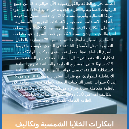
أنظمة تخزين الطاقة والكهروضوئية الآن حوالي 65٪ من جميع
التركيبات الصناعية والتجارية الجديدة في جميع أنحاء العالم. تقود
أمريكا الشمالية وأوروبا بنسبة 62٪ من حصة السوق، مدفوعة
بأهداف الاستدامة الصناعية والاعتمادات الضريبية الاستثمارية
التي تقلل التكاليف الإجمالية للنظام بنسبة 30-48٪. تليها منطقة
آسيا والمحيط الهادئ بنسبة 45٪ من حصة السوق، حيث قطعت
التصاميم المعيارية أوقات التثبيت بنسبة 75٪ مقارنة بالحلول
التقليدية. تمثل الأسواق الناشئة في الشرق الأوسط وإفريقيا
أسرع المناطق نموًا بمعدل نمو سنوي مركب يبلغ 72٪، مع
ابتكارات التصنيع التي تقلل أسعار أنظمة تخزين الطاقة بنسبة
35٪ سنويًا. تتبنى المشاريع التجارية والصناعية تخزين الطاقة
لاستقلالية الطاقة، تخفيف فواتير الكهرباء الصناعية، والطاقة
الاحتياطية للطوارئ، مع فترات استرداد نموذجية تتراوح من 5
إلى 8 سنوات. تتميز التركيبات الحديثة لأنظمة تخزين الطاقة الآن
بأنظمة متكاملة بسعة تتراوح من 80 كيلوواط إلى 8 ميجاواط
بتكاليف أقل من 350 دولارًا/كيلوواط ساعة لحلول تخزين
الطاقة الكاملة للمشاريع الصناعية.
ابتكارات الخلايا الشمسية وتكاليف