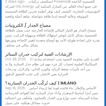
2 days ago · استكشف تركيبات Powerwall الشمسية الناجحة
لشركة GSL Energy في جميع أنحاء العالم. من المنازل السكنية إلى
المؤسسات التجارية، اكتشف كيف توفر أنظمة تخزين الطاقة الشمسية
الموثوقة وعالية السعة لدينا طاقة متواصلة. شاهد أمثلة واقعية
مصباح الجدار / الكترونيات
مصباح الجدار هو الخيار المثالي للإضاءة الخارجية حيث يعمل بالطاقة
الشمسية بشكل كامل لتوفير استهلاك الطاقة وسهولة التركيب. يتميز
بقدرة على إضاءة طويلة الأمد مع أوضاع متعددة لتغيير الإضاءة وتوزيعها
بشكل مثالي في مختلف
الإرشادات الفنية لتركيب جدران الستائر
Oct 28, 2025 · 3.1 القدرة على مقاومة التشوه يجب استخدام مبادئ
الميكانيكا العلمية لحساب كل جزء مهم في نظام جدار الستارة. ولا بد
من أخذ تأثيرات ضغط الرياح، والوزن الذاتي، والزلازل، ودرجات
الحرارة بعين الاعتبار، إلى جانب التحقق الدقيق
كيف تُركّب الجدران الستارية؟ | IMLANG
Sep 16, 2025 · الأساس والإطار: بناء قاعدة قوية يُعدّ إرساء أساس
متين أمرًا أساسيًا لاستقرار وأداء جدار الستارة. تُعدّ القواعد الخرسانية
بمثابة المرساة، حيث توزّع وزن الجدار بالتساوي، وتُخفّف من احتمالية
حدوث مشاكل هيكلية. على سبيل