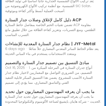
يُعد تركيب الألواح الشمسية الجدارية جانبًا أساسيًا في توليد الطاقة
الشمسية. مع أنظمة تركيب الألواح الكهروضوئية من SIC Solar،
أصبحت العملية أبسط وأكثر كفاءة وموثوقية.
دليل كامل لإغلاق وصلات جدار الستارة ACP
تضمن تقنيات الختم الخاصة بمفاصل حائط الستارة ACP مقاومة
الطقس، ومنع التسربات، وتعزيز كفاءة الطاقة من خلال تطبيق مانع
التسرب المناسب.
نظام جدار الستارة المعدنية للإنشاءات | JYF-Metal
6 days ago · يعد نظام الحائط الساتر المعدني المعماري حلاً شائعًا
ومتعدد الاستخدامات يستخدم في بناء المباني الحديثة.
مبادئ التنسيق بين تصميم جدار الستارة والتصميم
Oct 16, 2025 · 1. أنواع جدران الستارة في المرحلة المبكرة من
التصميم، من الضروري التواصل مع المعماريين لاختيار نظام جدار
الستارة الأنسب للمشروع. يضمن هذا التنسيق المبكر قابلية التنفيذ
الفني والتناسق المعماري، مما يؤدي إلى تصميم
ما يجب أن يعرفه المهندسون المعماريون حول تحديد
ما يجب أن يعرفه المهندسون المعماريون حول تحديد جدار الستارة
الحديث - شركة هاينان بايشينغ لصناعة الألومنيوم والتكنولوجيا المحدودة.