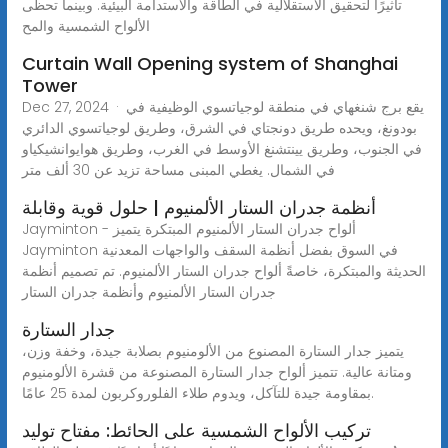
تأثيرًا لتحقيق الاستقلالية في الطاقة والاستدامة البيئية. وبينما تحظى
الألواح الشمسية والمح
Curtain Wall Opening system of Shanghai
Tower
Dec 27, 2024 · يقع برج شنغهاي في منطقة لوجياتسوي الوظيفية في
بودونغ، ويحده طريق دونجتاي في الشرق، وطريق لوجياتسوي الدائري
في الجنوب، وطريق يينتشنغ الأوسط في الغرب، وطريق هوايوانشيكياو
في الشمال. يغطي المبنى مساحة تزيد عن 30 ألف متر
أنظمة جدران الستار الألمنيوم | حلول قوية وقابلة
Jayminton - ألواح جدران الستار الألمنيوم المبتكرة يتميز
Jayminton في السوق بفضل أنظمة السقف والواجهات المعدنية
الحديثة والمبتكرة، خاصةً ألواح جدران الستار الألمنيوم. تم تصميم أنظمة
جدران الستار الألمنيوم وأنظمة جدران الستار
جدار الستارة
يتميز جدار الستارة المصنوع من الألومنيوم بصلابة جيدة، وخفة وزن،
ومتانة عالية. تتميز ألواح جدار الستارة المصنوعة من قشرة الألومنيوم
بمقاومة جيدة للتآكل، ويدوم طلاء الفلوروكربون لمدة 25 عامًا.
تركيب الألواح الشمسية على الحائط: مفتاح توليد