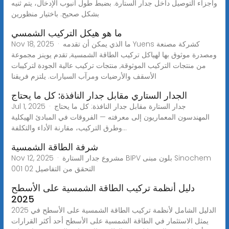
وأجزاء التوصيل داخل جدار الستارة. بضبط طول أنبوب الإدخال، يتم ثنيه
بشكل صحيح. باختيار منظورين
ما هو هيكل التركيب الشمسي
Nov 18, 2025 · ما الذي يمكن أن تقدمه Yuens كشركة مصنعة
ومصدرة موثوق بها لهياكل تركيب الطاقة الشمسية, تقدم يوينز مجموعة
من منتجات التركيب الموثوقة, منتجات تركيب عالية الجودة لتركيبات
الأسقف والأرضيات ومرآب السيارات. يلتزم فريقنا
الجدار الستاري مقابل جدار النافذة: كل ما يحتاج
Jul 1, 2025 · جدار الستارة مقابل جدار النافذة: كل ما يحتاج
المهندسون المعماريون إلى معرفته — الفروقات في المبادئ الهيكلية
وطرق التركيب، مقارنة الأداء والتكلفة...
شرفة الطاقة الشمسية
Nov 12, 2025 · مشروع جدار الستارة BIPV بلون مبنى Sinochem
001 التحقق من التفاصيل 02
دليل أنظمة تركيب الطاقة الشمسية على الأسطح
2025
الدليل الشامل لأنظمة تركيب الطاقة الشمسية على الأسطح في 2025
يمثل الاستثمار في الطاقة الشمسية على الأسطح أحد أكثر القرارات