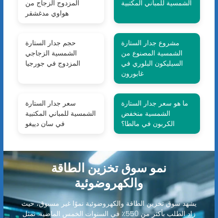
الشمسية للمباني المكتبية
المزدوج الزجاج من
هواوي مدغشقر
مشروع جدار الستارة
حجم جدار الستارة
الشمسية المصنوع من
الشمسية الزجاجي
السيليكون البلوري في
المزدوج في جورجيا
غابورون
ما هو سعر جدار الستارة
سعر جدار الستارة
الشمسية منخفض
الشمسية للمباني المكتبية
الكربون في مالطا؟
في سان دييغو
نمو سوق تخزين الطاقة
والكهروضوئية
يشهد سوق تخزين الطاقة والكهروضوئية نموًا غير مسبوق، حيث
زاد الطلب بأكثر من 550٪ في السنوات الخمس الماضية. تمثل