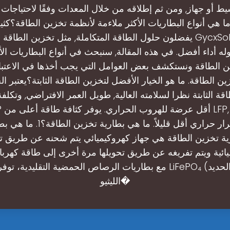
ط أو جهاز, ومن ثم إطلاقه من خلال المعدات وفقًا لاحتياجات 
ما هي أنواع البطاريات الأكثر ملاءمة لأنظمة تخزين الطاقة؟كث
يفضلون حلول الطاقة المتكاملة, مثل تخزين الطاقة الشمسية في olar
له أداء أفضل. في هذه المقالة, سنبحث في أنواع البطاريات الأ
ن الطاقة ونستكشف بعض العوامل التي يجب أخذها في الاعتبار 
ن الطاقة. ما هو الخيار الأفضل لتخزين الطاقة الثابتة؟يعتبر ال
قة الثابتة نظرا لسلامته العالية, طويل العمر الافتراضي, وتكل
أعلى واستقرار حراري أقل قليلاً. ما هي
ية تخزين الطاقة هي جهاز كهروكيميائي يتم شحنه عن طريق ت
ائية ويتم تفريغه عن طريق تحويلها مرة أخرى إلى طاقة كهربائي
مع بطاريات الرصاص الحمضية التقليدية، توفر بطاريات LiFePO₄ (ف
الليثيو�