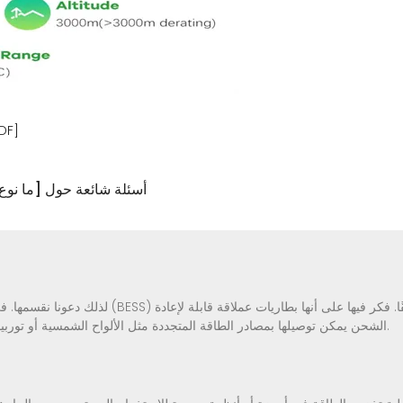
ما نوع البطارية المناسب لن
5 أسئلة شائعة حول [ما نو
لذلك دعونا نقسمها. في الأساس، تقوم أنظمة تخزين طاقة
الشحن يمكن توصيلها بمصادر الطاقة المتجددة مثل الألواح الشمسية أو توربينات الرياح، أو حتى الشبكة الكهربائية التقليدية.