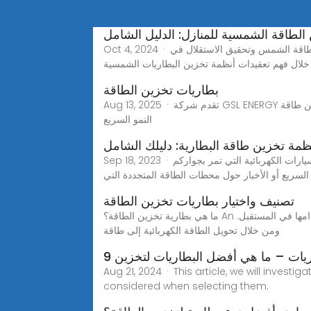
الطاقة الشمسية للمنازل: الدليل الشامل
Oct 4, 2024 · في عالم الطاقة المتجددة، برزت تقنية تخزين البطاريات الشمسية كتقنية تحويلية، حيث تمكن أصحاب المنازل من الاستفادة من طاقة الشمس وتحقيق الاستقلال في
خلال فهم تعقيدات أنظمة تخزين البطاريات الشمسية
بطاريات تخزين الطاقة
Aug 13, 2025 · تقدم شركة GSL ENERGY بطاريات تخزين طاقة LiFePO₄ معتمدة للمنازل والشركات والمرافق. OEM/ODM، مشاريع عالمية، أكثر من 6500 دورة حياةمع استمرار
النمو السريع
نظمة تخزين طاقة البطارية: دليلك الشامل
Sep 18, 2023 · في عالم تخزين الطاقة، برزت أنظمة البطاريات كبديل لقواعد اللعبة. ربما لاحظتم هذا الارتفاع في الشعبية، سواء كان ذلك بسبب السيارات الكهربائية التي تمر بجواركم
لسريع أو الأخبار حول محطات الطاقة المتجددة التي
تصنيف واختيار بطاريات تخزين الطاقة
ما هي بطارية تخزين الطاقة؟ An بطارية تخزين الطاقة تخزن البطاريات الطاقة الكهربائية المولدة من مصادر متجددة، مثل الطاقة الشمسية أو طاقة الرياح، لاستخدامها في المستقبل.
ومن خلال تحويل الطاقة الكهربائية إلى طاقة
طاريات – ما هي أفضل البطاريات لتخزين
Aug 21, 2024 · This article, we will inves
considered when selecting them.