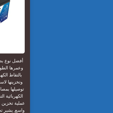
أفضل نوع بطار
وعمرها الطوي
وتخزينها لاست
توصيلها بمصاد
الكهربائية ا
عملية تخزين 
واسع, يشير ت