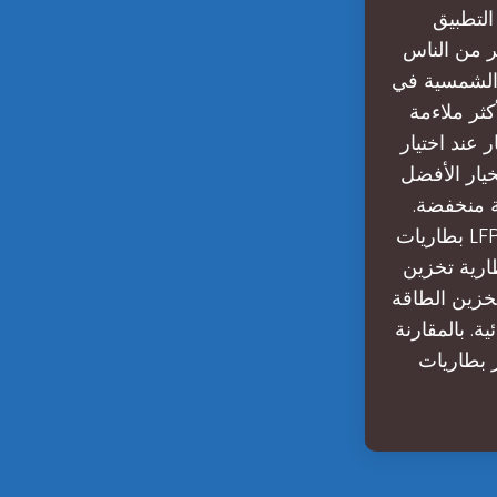
التطبيق
ير من الناس
GycxS, لأنه سهل
كثر ملاءمة
عند اختيار
خيار الأفضل
فة منخفضة.
بطاريات LFP أقل عرضة للهروب الحراري. يوفر كثافة طاقة أعلى من LFP, ولكن بتكلفة
 بطارية تخزين الطاقة؟1. ما هي بطارية تخزين
خزين الطاقة
ة. بالمقارنة
وسفات الحديد