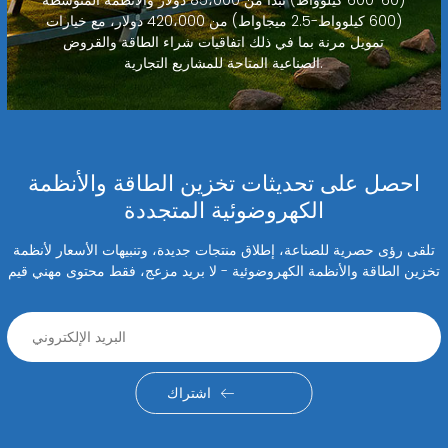
(60-600 كيلوواط) تبدأ من 85،000 دولار والأنظمة المتوسطة
(600 كيلوواط-2.5 ميجاواط) من 420،000 دولار، مع خيارات
تمويل مرنة بما في ذلك اتفاقيات شراء الطاقة والقروض
الصناعية المتاحة للمشاريع التجارية.
احصل على تحديثات تخزين الطاقة والأنظمة
الكهروضوئية المتجددة
تلقى رؤى حصرية للصناعة، إطلاق منتجات جديدة، وتنبيهات الأسعار لأنظمة
تخزين الطاقة والأنظمة الكهروضوئية - لا بريد مزعج، فقط محتوى مهني قيم
اشتراك