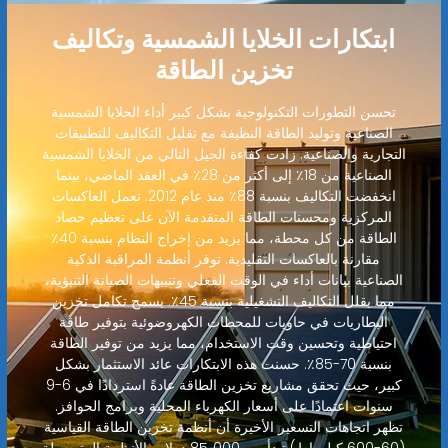
ابتكارات الخلايا الشمسية وتكاليف
تخزين الطاقة
تحسن التطورات التكنولوجية بشكل كبير أداء الخلايا الشمسية
الصناعية وتوليد الطاقة النظيفة مع تقليل التكاليف للتطبيقات
التجارية والصناعية. زادت كفاءة الجيل التالي من الخلايا الشمسية
الصناعية من 18٪ إلى أكثر من 28٪ في العقد الماضي، بينما
انخفضت التكاليف بنسبة 88٪ منذ عام 2012. تعمل العاكسات
المركزية ومحسنات الطاقة المتقدمة الآن على تعظيم حصاد
الطاقة من كل محطة، مما يزيد من إخراج النظام بنسبة 40٪
مقارنة بالعاكسات التقليدية. توفر أنظمة المراقبة الذكية
الصناعية بيانات أداء في الوقت الفعلي وتنبيهات الصيانة التنبؤية،
مما يقلل التكاليف التشغيلية بنسبة 45٪. يسمح تكامل تخزين
البطاريات في حاويات للمحطات الكهروضوئية بتوفير طاقة
احتياطية وتحسين وقت الاستخدام، مما يزيد من توفير الطاقة
بنسبة 70-85٪. حسنت هذه الابتكارات عائد الاستثمار بشكل
كبير، حيث تحقق مشاريع تخزين الطاقة عادةً استردادًا في 6-9
سنوات اعتمادًا على أسعار الكهرباء المحلية وبرامج الحوافز.
تظهر اتجاهات التسعير الأخيرة أن أنظمة تخزين الطاقة القياسية