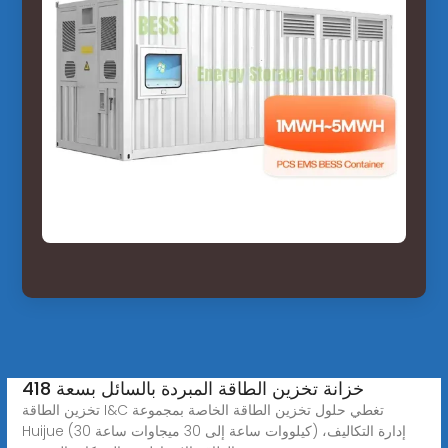
خزانة تخزين الطاقة المبردة بالسائل بسعة 418
تخزين الطاقة I&C تغطي حلول تخزين الطاقة الخاصة بمجموعة
Huijue (30 كيلووات ساعة إلى 30 ميجاوات ساعة) إدارة التكاليف،