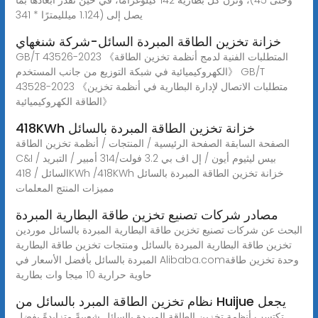
يصل إلى (1.124 ميلليمترًا * 341
خزانة تخزين الطاقة المبردة السائل-شركة شنغهاي
GB/T 43526-2023 《المتطلبات الفنية لدمج أنظمة تخزين الطاقة
الكهروكيميائية في شبكة التوزيع من جانب المستخدم》 GB/T
43528-2023 《متطلبات الاتصال لإدارة البطارية في أنظمة تخزين
الطاقة الكهروكيميائية》
418KWh خزانة تخزين الطاقة المبردة بالسائل
الصفحة السابقة الصفحة الرئيسية / المنتجات / أنظمة تخزين الطاقة
C&I / بيس ليثيوم أيون / إل اف بي 3.2 فولت/314 أمبير / التبريد
السائل / 418KWh /418KWh خزانة تخزين الطاقة المبردة بالسائل
مميزات المنتج المعلمات
مصادر شركات تصنيع تخزين طاقة البطارية المبردة
البحث عن شركات تصنيع تخزين طاقة البطارية المبردة بالسائل موردين
تخزين طاقة البطارية المبردة بالسائل ومنتجات تخزين طاقة البطارية
المبردة بالسائل بأفضل الأسعار في Alibaba.comوحدة تخزين طاقة
حاوية حرارية 10 ميجا وات بطارية
نظام تخزين الطاقة المبرد بالسائل من Huijue يجعل
تكتسب أنظمة تخزين الطاقة المبردة بالسائل شعبيةً متزايدةً بفضل