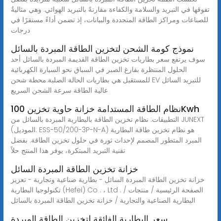
تفوقها في التبريد والسلامة والكفاءة مقارنةً بالتبريد الهوائي. وهي مثاليةٌ
للصناعات ومراكز الطاقة المتجددة والبيانات، إذ تضمن أداءً مستقرًا في
درجات
نموذج كومة الشحن لتخزين الطاقة المبردة بالسائل
سوف يرتفع سعر بطاريات تخزين الطاقة القديمة المبردة بالسائل أحد
الحلول المنتظرة بفارغ الصبر في السباق نحو السيارة الكهربائية
للمستقبل هي بطاريات الحالة الصلبة.محطة شحن EV للتبريد السائل
عالية الطاقة سرعة الشحن السريع
نظام الطاقة المستدامة خزانة حاوية تخزين 100Kwh
التطبيقات: نظام تخزين الطاقة بالبطارية المبردة بالسائل من JUNEXT
(الموديل: ESS-50/200-3P-N-A) هو نظام تخزين طاقة البطارية
المبرد المتطور المصمم لإحداث ثورة في حلول تخزين الطاقة. بفضل
تقنية التبريد المبتكرة، يوفر هذا المنتج حلاً
خزانة تخزين الطاقة المبردة السائل
خزانة تخزين الطاقة المبردة السائل - بطارية صناعية وتجارية - تعزيز
تكنولوجيا البطارية (Hefei) Co . ، Ltd . الصفحة الرئيسية / منتجات /
البطارية الصناعية والتجارية / خزانة تخزين الطاقة المبردة بالسائل
سعر البطارية الفائقة لتخزين الطاقة المبردة