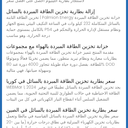
لاستئجار بطارية الليثيوم احصل على أفضل سعر
إزالة بطارية تخزين الطاقة المبردة بالسائل
تخزين الطاقة الثابتة | Palmion Energy خزانة تخزين الطاقة المبردة
بالسائل المتكاملة 232 كيلو وات في الساعة التكيف البيئي يتمتع الجهاز
بالكامل بمستوى حماية P54 ونظام مستقل لإدارة الحرارة والتحكم في
درجة الحرارة، وهو مناسب
خزانة تخزين الطاقة المبردة بالهواء مع مجموعات
مقدمة المنتج تتميز خزانة تخزين الطاقة المبردة بالهواء بمجموعات
بطاريات معيارية ونظام تبريد متطور، مما يضمن تخزينًا فعالًا وموثوقًا
للطاقة. بفضل دورة حياة طويلة تتجاوز 4000 دورة عند 80% DOD
وسهولة صيانتها، فهي مثالية
سعر بطارية تخزين الطاقة المبردة بالسائل في كوريا
WEBMar 1, 2024· يجد تخزين الطاقة المبردة بالسائل تطبيقًا في توفير
الطاقة الاحتياطية في حالات الطوارئ للبنية التحتية الحيوية، مما يضمن
التشغيل السلس أثناء انقطاع التيار الكهربائي في كل من البيئات
سعر بطارية تخزين الطاقة المبردة بالسائل في الصين
سعر بطارية تخزين الطاقة المبردة بالسائل القياسية في مالطا وتعمل
بطاريات تخزين الكهرباء المنزلية في نطاق درجات حرارة (ما بين -20
وحتى 45)، وتزن كل بطارية 142 كيلوغرامًا، في حين تُقدَّر أبعادها بما