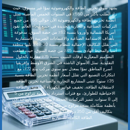
يشهد سوق تخزين الطاقة والكهروضوئية نموًا غير مسبوق، حيث
زاد الطلب بأكثر من 550٪ في السنوات الخمس الماضية. تمثل
أنظمة تخزين الطاقة والكهروضوئية الآن حوالي 65٪ من جميع
التركيبات الصناعية والتجارية الجديدة في جميع أنحاء العالم. تقود
أمريكا الشمالية وأوروبا بنسبة 62٪ من حصة السوق، مدفوعة
بأهداف الاستدامة الصناعية والاعتمادات الضريبية الاستثمارية
التي تقلل التكاليف الإجمالية للنظام بنسبة 30-48٪. تليها منطقة
آسيا والمحيط الهادئ بنسبة 45٪ من حصة السوق، حيث قطعت
التصاميم المعيارية أوقات التثبيت بنسبة 75٪ مقارنة بالحلول
التقليدية. تمثل الأسواق الناشئة في الشرق الأوسط وإفريقيا
أسرع المناطق نموًا بمعدل نمو سنوي مركب يبلغ 72٪، مع
ابتكارات التصنيع التي تقلل أسعار أنظمة تخزين الطاقة بنسبة
35٪ سنويًا. تتبنى المشاريع التجارية والصناعية تخزين الطاقة
لاستقلالية الطاقة، تخفيف فواتير الكهرباء الصناعية، والطاقة
الاحتياطية للطوارئ، مع فترات استرداد نموذجية تتراوح من 5
إلى 8 سنوات. تتميز التركيبات الحديثة لأنظمة تخزين الطاقة الآن
بأنظمة متكاملة بسعة تتراوح من 80 كيلوواط إلى 8 ميجاواط
بتكاليف أقل من 350 دولارًا/كيلوواط ساعة لحلول تخزين
الطاقة الكاملة للمشاريع الصناعية.