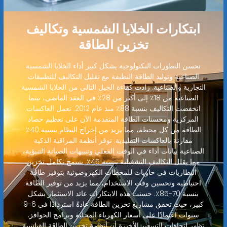
ابتكارات الخلايا الشمسية وتكاليف
تخزين الطاقة
تحسن التطورات التكنولوجية بشكل كبير أداء الخلايا الشمسية
الصناعية وتوليد الطاقة النظيفة مع تقليل التكاليف للتطبيقات
التجارية والصناعية. زادت كفاءة الجيل التالي من الخلايا الشمسية
الصناعية من 18٪ إلى أكثر من 28٪ في العقد الماضي، بينما
انخفضت التكاليف بنسبة 88٪ منذ عام 2012. تعمل العاكسات
المركزية ومحسنات الطاقة المتقدمة الآن على تعظيم حصاد
الطاقة من كل محطة، مما يزيد من إخراج النظام بنسبة 40٪
مقارنة بالعاكسات التقليدية. توفر أنظمة المراقبة الذكية
الصناعية بيانات أداء في الوقت الفعلي وتنبيهات الصيانة التنبؤية،
مما يقلل التكاليف التشغيلية بنسبة 45٪. يسمح تكامل تخزين
البطاريات في حاويات للمحطات الكهروضوئية بتوفير طاقة
احتياطية وتحسين وقت الاستخدام، مما يزيد من توفير الطاقة
بنسبة 70-85٪. حسنت هذه الابتكارات عائد الاستثمار بشكل
كبير، حيث تحقق مشاريع تخزين الطاقة عادةً استردادًا في 6-9
سنوات اعتمادًا على أسعار الكهرباء المحلية وبرامج الحوافز.
تظهر اتجاهات التسعير الأخيرة أن أنظمة تخزين الطاقة القياسية