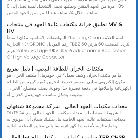
1.05 مرة من الجهد المقنن ويمكنها تحمل التشغيل لمدة تصل إلى 8
ساعات خلال 24 ساعة عند 1.1 مرة من الجهد المقنن.
تطبيق خزانة مكثفات عالية الجهد في منتجات MV &
HV
المواصفات الأساسية مكان المنشأ Zhejiang, China اسم العلامة
التجارية NENGRONG رقم الموديل TBBZ التردد المصنف 60 هرتز, 50
هرتز Rated Voltage 10KV 6KV Product name Application
Of High Voltage Capacitor
مكثفات الخزان للطاقة النبضية | دليل تفريغ
ما هو مكثف الخزان وكيف يعمل؟ في جوهرها، أ مكثف الخزان هو
مكون إلكتروني سلبي مصمم خصيصًا لتخزين كمية كبيرة من الطاقة
الكهربائية وإطلاقها في دفعة قصيرة جدًا وقوية. يصف مصطلح "الخزان"
وظيفته بشكل مناسب: فهو يعمل كخزان أو
معدات مكثفات الجهد العالي -شركة مجموعة شنغهاي
DL/T604: الشروط الفنية لطلب معدات مكثفات الجهد العالي. مع
معدات المكثفات عالية الجهد الخاصة بنا، يمكنك ضمان أداء موثوق به
وحماية قوية لأنظمتك الكهربائية، بما يلبي معايير الصناعة العالية
سلسلة كاملة من مكثفات الضغط العالي TBB CHSP