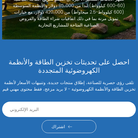
(60-600 كيلوواط) تبدأ من 85،000 دولار والأنظمة المتوسطة
(600 كيلوواط-2.5 ميجاواط) من 420،000 دولار، مع خيارات
تمويل مرنة بما في ذلك اتفاقيات شراء الطاقة والقروض
الصناعية المتاحة للمشاريع التجارية.
احصل على تحديثات تخزين الطاقة والأنظمة
الكهروضوئية المتجددة
تلقى رؤى حصرية للصناعة، إطلاق منتجات جديدة، وتنبيهات الأسعار لأنظمة
تخزين الطاقة والأنظمة الكهروضوئية - لا بريد مزعج، فقط محتوى مهني قيم
اشتراك