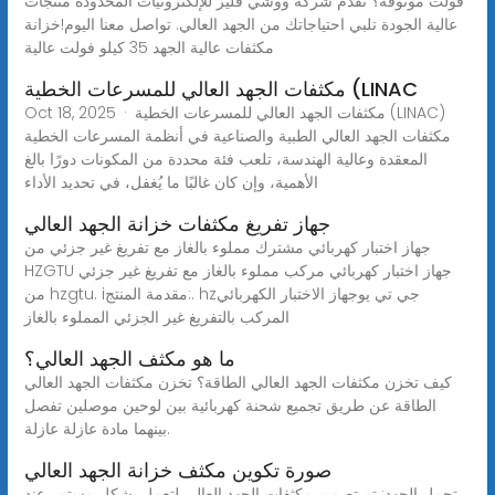
فولت موثوقة؟ تقدم شركة ووشي فلير للإلكترونيات المحدودة منتجات
عالية الجودة تلبي احتياجاتك من الجهد العالي. تواصل معنا اليوم!خزانة
مكثفات عالية الجهد 35 كيلو فولت عالية
مكثفات الجهد العالي للمسرعات الخطية (LINAC
Oct 18, 2025 · مكثفات الجهد العالي للمسرعات الخطية (LINAC)
مكثفات الجهد العالي الطبية والصناعية في أنظمة المسرعات الخطية
المعقدة وعالية الهندسة، تلعب فئة محددة من المكونات دورًا بالغ
الأهمية، وإن كان غالبًا ما يُغفل، في تحديد الأداء
جهاز تفريغ مكثفات خزانة الجهد العالي
جهاز اختبار كهربائي مشترك مملوء بالغاز مع تفريغ غير جزئي من
HZGTU جهاز اختبار كهربائي مركب مملوء بالغاز مع تفريغ غير جزئي
من hzgtu. iمقدمة المنتج:. hzجي تي يوجهاز الاختبار الكهربائي
المركب بالتفريغ غير الجزئي المملوء بالغاز
ما هو مكثف الجهد العالي؟
كيف تخزن مكثفات الجهد العالي الطاقة؟ تخزن مكثفات الجهد العالي
الطاقة عن طريق تجميع شحنة كهربائية بين لوحين موصلين تفصل
بينهما مادة عازلة عازلة.
صورة تكوين مكثف خزانة الجهد العالي
تحمل الجهد: تم تصميم مكثفات الجهد العالي لتعمل بشكل مستمر عند