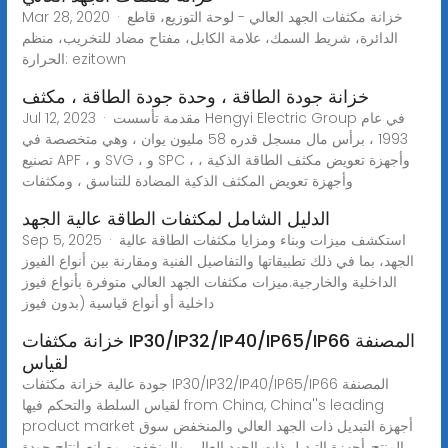
Mar 28, 2020 · خزانة مكثفات الجهد العالي - لوحة التوزيع، قاطع
الدائرة، شريط السمك، علامة الكابل، مفتاح مضاد للتخريب، منظم
الحرارة: ezitown
خزانة جودة الطاقة ، وحدة جودة الطاقة ، مكثف
Jul 12, 2023 · مقدمة تأسست Hengyi Electric Group في عام
1993 ، برأس مال مسجل قدره 58 مليون يوان ، وهي متخصصة في
تصنيع APF ، و SVG ، و SPC ، وأجهزة تعويض مكثف الطاقة الذكية ،
وأجهزة تعويض المكثف الذكية المضادة للتناسق ، ومكثفات
الدليل الشامل لمكثفات الطاقة عالية الجهد
Sep 5, 2025 · استكشف ميزات وبناء ومزايا مكثفات الطاقة عالية
الجهد، بما في ذلك تطبيقاتها والتفاصيل الفنية ومقارنة بين أنواع الفيوز
الداخلية والخارجية.ميزات مكثفات الجهد العالي متوفرة بأنواع فيوز
داخلية أو أنواع قياسية (بدون فيوز
خزانة مكثفات IP30/IP32/IP40/IP65/IP66 المصنفة
لقياس
جودة عالية خزانة مكثفات IP30/IP32/IP40/IP65/IP66 المصنفة
لقياس السلطة والتحكم فيها from China, China''s leading
product market أجهزة التبديل ذات الجهد العالي والمنخفض سوق
المنتج, أجهزة التبديل ذات الجهد العالي والمنخفض مصانع, انتاج جودة