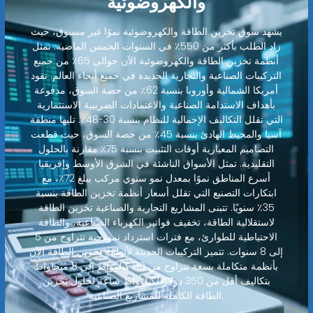
والكهروضوئية
يشهد سوق تخزين الطاقة والكهروضوئية نموًا غير مسبوق، حيث
زاد الطلب بأكثر من 550٪ في السنوات الخمس الماضية. تمثل
أنظمة تخزين الطاقة والكهروضوئية الآن حوالي 65٪ من جميع
التركيبات الصناعية والتجارية الجديدة في جميع أنحاء العالم. تقود
أمريكا الشمالية وأوروبا بنسبة 62٪ من حصة السوق، مدفوعة
بأهداف الاستدامة الصناعية والاعتمادات الضريبية الاستثمارية
التي تقلل التكاليف الإجمالية للنظام بنسبة 30-48٪. تليها منطقة
آسيا والمحيط الهادئ بنسبة 45٪ من حصة السوق، حيث قطعت
التصاميم المعيارية أوقات التثبيت بنسبة 75٪ مقارنة بالحلول
التقليدية. تمثل الأسواق الناشئة في الشرق الأوسط وإفريقيا
أسرع المناطق نموًا بمعدل نمو سنوي مركب يبلغ 72٪، مع
ابتكارات التصنيع التي تقلل أسعار أنظمة تخزين الطاقة بنسبة
35٪ سنويًا. تتبنى المشاريع التجارية والصناعية تخزين الطاقة
لاستقلالية الطاقة، تخفيف فواتير الكهرباء الصناعية، والطاقة
الاحتياطية للطوارئ، مع فترات استرداد نموذجية تتراوح من 5
إلى 8 سنوات. تتميز التركيبات الحديثة لأنظمة تخزين الطاقة الآن
بأنظمة متكاملة بسعة تتراوح من 80 كيلوواط إلى 8 ميجاواط
بتكاليف أقل من 350 دولارًا/كيلوواط ساعة لحلول تخزين
الطاقة الكاملة للمشاريع الصناعية.