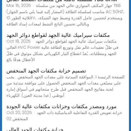
Mar 15, 2025 · جهاز المكثف المتوازي عالي الجهد من سلسلة TBB
(المشار إليه فيما يلي باسم الجهاز) مناسب لسلسلة الطاقة AC 50HZ،
ثلاثية الطور 10kV، ويستخدم لتحسين عامل القدرة وضبط جهد الشبكة،
وبالتالي تحسين الناتج النشط لمعدات إمداد الطاقة
مكثفات سيراميك عالية الجهد لقواطع دوائر الجهد
Oct 18, 2025 · مكثفات سيراميك عالية الجهد لقواطع دوائر الجهد
العالي HVC Power في ظلّ تعقيدات عالم نقل وتوزيع الطاقة عالية
الجهد ومتطلباته، يُعدّ انقطاع التيار الكهربائي بشكل موثوق في ظلّ
الأعطال هدفًا بالغ
تصميم خزانة مكثفات الجهد المنخفض
الصفحة الرئيسة 1. الموافقة المبدئية على معدات الجهد المنخفض . يجب
على مصنّعي معدات الجهد المنخفض الحصول على موافقة مبدئية من
لجنة مفاتيح الجهد المنخفض قبل طرح منتجاتهم في أسواق إمارة
أبوظبي (عدا مدينة العين). الكهرباء
مورد ومصدر مكثفات وخزانات مكثفات عالية الجودة
Oct 20, 2025 · خزانة تعويض القدرة التفاعلية الديناميكية ذات الجهد
المنخفض 02
خزانة مكثفات الجهد العالي