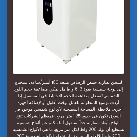
لشحن بطارية حمض الرصاص بسعة 100 أمبير/ساعة، ستحتاج
إلى لوحة شمسية بقوة 3-6 واط.هل يمكن مضاعفة حجم اللوح
الشمسي؟تفضل مضاعفة الحجم للاحتياط في المستقبل إذا
أردت توسيع المنظومة للعمل لوقت أطول أو لإضافة أجهزة
أخرى. ملاحظة: المساحة السطحية لأي لوح شمسي موجود في
السوق تكون في حدود 1.25 متر مربع، فمعظم الشركات تنتج
الواح بأبعاد متقاربة جداً. سنقول أننا نتكلم عن ألواح شمسية
تستطيع أن تولد 200 واط لكل متر مربع. ما هي الألواح الشمسية
200 واط؟الألواح الشمسية : استخدام الألواح الشمسية 200