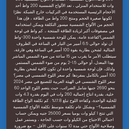
وات للاستخدام المنزلي ، تعد الألواح الشمسية 200 واط أحد
الأحجام الرئيسية المستخدمة في التركيبات خارج الشبكة. نظرًا
لكونها صغيرة الحجم ومنتج 200 واط من الطاقة ، فإن هذا
الحجم من الألواح الشمسية ميسور التكلفة ويمكن استخدامه
في مصفوفات أكبر لزيادة الطاقة المنتجة ،. كم واط في لوحة
الشمس؟كقاعدة عامة، يمكن للوحة شمسية واحدة 300-واط
أن تولد حوالي 6.5 أمبير من التيار في الساعة في الظروف
المثالية. لشحن بطارية بقوة 100 أمبير في الساعة وهي فارغة،
سيتطلب الأمر ما يقرب من 15 ساعة من ضوء الشمس المباشر
بهذا المعدل، أو حوالي 1.5-2 يوم من ضوء الشمس المستمر.
ولذلك، فإن لوحة شمسية واحدة لن تكون كافية لشحن بطارية
100 أمبير بالكامل بمفردها. كم سعر اللوح الشمسي في مصر؟
سعر اللوح الشمسى في الهيئة العربية للتصنيع في مصر 2024
بنحو 2690 جنيها شامل الضرائب، حيث يتضم اللوح الواحد 60
خلية، بقدرة انتاج إجمالية 260 وات في اليوم بقدرة 4.3 وات
للخلية الواحدة، وكفاءة اللوح تبلغ 17.8% . كم تكلفة الواح الطاقة
الشمسية؟– وبشكل عام تكلفة متوسط تكلفة الألواح الشمسية
التي تنتج 1 كيلو وات يوميا بسعر 25000 جنيه ويمكن حساب
اجمالي الاحتياج من الكيلو وات حسب الحاجة ، ويستمر عمل
وصلاحية الألواح حتي مدة 10 سنوات على الأقل. – مع ضرورة