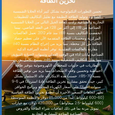
تخزين الطاقة
تحسن التطورات التكنولوجية بشكل كبير أداء الخلايا الشمسية
الصناعية وتوليد الطاقة النظيفة مع تقليل التكاليف للتطبيقات
التجارية والصناعية. زادت كفاءة الجيل التالي من الخلايا الشمسية
الصناعية من 18٪ إلى أكثر من 28٪ في العقد الماضي، بينما
انخفضت التكاليف بنسبة 88٪ منذ عام 2012. تعمل العاكسات
المركزية ومحسنات الطاقة المتقدمة الآن على تعظيم حصاد
الطاقة من كل محطة، مما يزيد من إخراج النظام بنسبة 40٪
مقارنة بالعاكسات التقليدية. توفر أنظمة المراقبة الذكية
الصناعية بيانات أداء في الوقت الفعلي وتنبيهات الصيانة التنبؤية،
مما يقلل التكاليف التشغيلية بنسبة 45٪. يسمح تكامل تخزين
البطاريات في حاويات للمحطات الكهروضوئية بتوفير طاقة
احتياطية وتحسين وقت الاستخدام، مما يزيد من توفير الطاقة
بنسبة 70-85٪. حسنت هذه الابتكارات عائد الاستثمار بشكل
كبير، حيث تحقق مشاريع تخزين الطاقة عادةً استردادًا في 6-9
سنوات اعتمادًا على أسعار الكهرباء المحلية وبرامج الحوافز.
تظهر اتجاهات التسعير الأخيرة أن أنظمة تخزين الطاقة القياسية
(60-600 كيلوواط) تبدأ من 85،000 دولار والأنظمة المتوسطة
(600 كيلوواط-2.5 ميجاواط) من 420،000 دولار، مع خيارات
تمويل مرنة بما في ذلك اتفاقيات شراء الطاقة والقروض
الصناعية المتاحة للمشاريع التجارية.