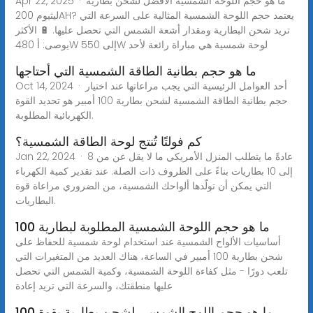
Apr 22, 2025 · ما هو حجم اللوحة الشمسية الأفضل لشحن بطارية
ليثيوم 200AH? يعتمد حجم اللوحة الشمسية المثالية على السرعة التي
تريد شحن البطارية ومقدار أشعة الشمس التي تحصل عليها. 🔋 الأكثر
يوصى: أ 480W إلى 550W لوحة شمسية هي مباراة رائعة لأحد
ما هو حجم بطانية الطاقة الشمسية التي أحتاجها
Oct 14, 2024 · أحد العوامل الرئيسية التي يجب مراعاتها عند اختيار
حجم بطانية الطاقة الشمسية لشحن بطارية 100 أمبير هو تحديد القوة
الكهربائية المطلوبة.
كم فولتًا تُنتج لوحة الطاقة الشمسية؟
Jan 22, 2024 · عادةً ما يتطلب المنزل الأمريكي ما لا يقل عن من 8
إلى 10 بطاريات بناءً على الظروف ذات الصلة. عند تقدير كمية الكهرباء
التي يمكن أن تولّدها ألواحك الشمسية، من الضروري مراعاة قوة
البطاريات.
ما هو حجم اللوحة الشمسية المطلوبة لبطارية 100
أساسيات الألواح الشمسية عند استخدام لوحة شمسية للحفاظ على
شحن بطارية 100 أمبير في الساعة، هناك العديد من المتغيرات التي
تلعب دورًا - مثل كفاءة اللوحة الشمسية، وكمية الشمس التي تحصل
عليها منطقتك، والسرعة التي تريد إعادة
ما هو حجم اللوح الشمسي لشحن بطارية بقوة 100