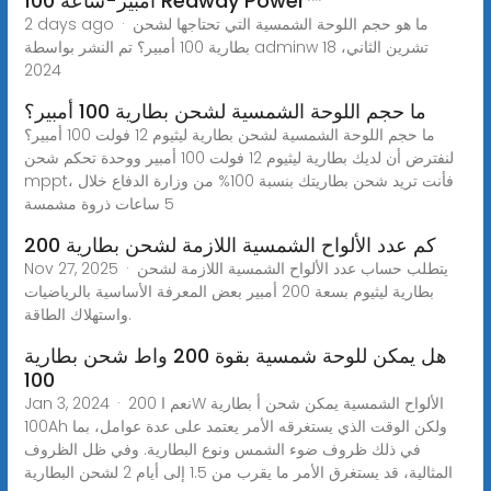
100 أمبير-ساعة Redway Power™
2 days ago · ما هو حجم اللوحة الشمسية التي تحتاجها لشحن
بطارية 100 أمبير؟ تم النشر بواسطة adminw 18 تشرين الثاني،
2024
ما حجم اللوحة الشمسية لشحن بطارية 100 أمبير؟
ما حجم اللوحة الشمسية لشحن بطارية ليثيوم 12 فولت 100 أمبير؟
لنفترض أن لديك بطارية ليثيوم 12 فولت 100 أمبير ووحدة تحكم شحن
mppt، فأنت تريد شحن بطاريتك بنسبة 100% من وزارة الدفاع خلال
5 ساعات ذروة مشمسة
كم عدد الألواح الشمسية اللازمة لشحن بطارية 200
Nov 27, 2025 · يتطلب حساب عدد الألواح الشمسية اللازمة لشحن
بطارية ليثيوم بسعة 200 أمبير بعض المعرفة الأساسية بالرياضيات
واستهلاك الطاقة.
هل يمكن للوحة شمسية بقوة 200 واط شحن بطارية
100
Jan 3, 2024 · نعم ا 200W الألواح الشمسية يمكن شحن أ بطارية
100Ah ولكن الوقت الذي يستغرقه الأمر يعتمد على عدة عوامل، بما
في ذلك ظروف ضوء الشمس ونوع البطارية. وفي ظل الظروف
المثالية، قد يستغرق الأمر ما يقرب من 1.5 إلى أيام 2 لشحن البطارية