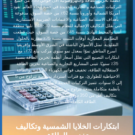
أنظمة تخزين الطاقة والكهروضوئية الآن حوالي 65٪ من جميع
التركيبات الصناعية والتجارية الجديدة في جميع أنحاء العالم. تقود
أمريكا الشمالية وأوروبا بنسبة 62٪ من حصة السوق، مدفوعة
بأهداف الاستدامة الصناعية والاعتمادات الضريبية الاستثمارية
التي تقلل التكاليف الإجمالية للنظام بنسبة 30-48٪. تليها منطقة
آسيا والمحيط الهادئ بنسبة 45٪ من حصة السوق، حيث قطعت
التصاميم المعيارية أوقات التثبيت بنسبة 75٪ مقارنة بالحلول
التقليدية. تمثل الأسواق الناشئة في الشرق الأوسط وإفريقيا
أسرع المناطق نموًا بمعدل نمو سنوي مركب يبلغ 72٪، مع
ابتكارات التصنيع التي تقلل أسعار أنظمة تخزين الطاقة بنسبة
35٪ سنويًا. تتبنى المشاريع التجارية والصناعية تخزين الطاقة
لاستقلالية الطاقة، تخفيف فواتير الكهرباء الصناعية، والطاقة
الاحتياطية للطوارئ، مع فترات استرداد نموذجية تتراوح من 5
إلى 8 سنوات. تتميز التركيبات الحديثة لأنظمة تخزين الطاقة الآن
بأنظمة متكاملة بسعة تتراوح من 80 كيلوواط إلى 8 ميجاواط
بتكاليف أقل من 350 دولارًا/كيلوواط ساعة لحلول تخزين
الطاقة الكاملة للمشاريع الصناعية.
ابتكارات الخلايا الشمسية وتكاليف