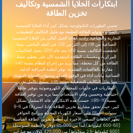
ابتكارات الخلايا الشمسية وتكاليف
تخزين الطاقة
تحسن التطورات التكنولوجية بشكل كبير أداء الخلايا الشمسية
الصناعية وتوليد الطاقة النظيفة مع تقليل التكاليف للتطبيقات
التجارية والصناعية. زادت كفاءة الجيل التالي من الخلايا الشمسية
الصناعية من 18٪ إلى أكثر من 28٪ في العقد الماضي، بينما
انخفضت التكاليف بنسبة 88٪ منذ عام 2012. تعمل العاكسات
المركزية ومحسنات الطاقة المتقدمة الآن على تعظيم حصاد
الطاقة من كل محطة، مما يزيد من إخراج النظام بنسبة 40٪
مقارنة بالعاكسات التقليدية. توفر أنظمة المراقبة الذكية
الصناعية بيانات أداء في الوقت الفعلي وتنبيهات الصيانة التنبؤية،
مما يقلل التكاليف التشغيلية بنسبة 45٪. يسمح تكامل تخزين
البطاريات في حاويات للمحطات الكهروضوئية بتوفير طاقة
احتياطية وتحسين وقت الاستخدام، مما يزيد من توفير الطاقة
بنسبة 70-85٪. حسنت هذه الابتكارات عائد الاستثمار بشكل
كبير، حيث تحقق مشاريع تخزين الطاقة عادةً استردادًا في 6-9
سنوات اعتمادًا على أسعار الكهرباء المحلية وبرامج الحوافز.
تظهر اتجاهات التسعير الأخيرة أن أنظمة تخزين الطاقة القياسية
(60-600 كيلوواط) تبدأ من 85،000 دولار والأنظمة المتوسطة
(600 كيلوواط-2.5 ميجاواط) من 420،000 دولار، مع خيارات