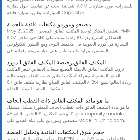
التعدينية,ابحث عن تفاصيل حول بطارية AGM للسيارات، مورد بطاريات
السيارات، بطارية سيارة فائقة Capacitor
مصنعو وموردو مكثفات فائقة بالجملة
May 21, 2025 · التطبيق المبتكر لوحدة المكثف الفائق المصغر YMIN
SDM في شاحن AHL اللاسلكي السريع بقوة 10 وات المثبت على
السيارة في كوريا الجنوبية في مجتمعنا اليوم، ومع التطور التكنولوجي
المستمر، يتزايد طلب الناس على حياة مريحة وفعالة. في
المكثف الفائق,رخيصة المكثف الفائق المورد
تزويد المكثف الفائق بالجملة المصنع·مبيعات انخفاض سعر المكثف
الفائق المشتريات,شراء المكثف الفائق حسب الطلب,جودة عالية
المكثف الفائق الصانع.بطارية مكثف فائق 64V 125F ريادة العالم: تتمتع
المكثفات الفائقة للعملية الجافة
ما هو مادة المكثف الفائق ذات القطب الجاف
ما هو مادة المكثف الفائق ذات القطب الجاف المطورة بشكل مستقل
من بلانانو 48V 165f وحدة المكثف، Super capacity module
مصنعين وموردين على قناة الفيديو على Made-in-China.com.
حجم سوق المكثفات الفائقة وتحليل الحصة
يوفر المكثف الفائق الجديد ، DMV750 ، طاقة أعلى بنسبة 23٪ من