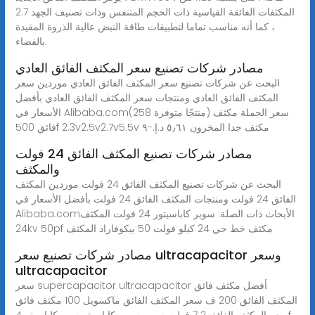
المكثفات الفائقة القياسية ذات الحجم المتنفس وذات تصنيف الجهد 2.7
، كما أنه مناسب تماما لتطبيقات طاقة النبض عالية الذروة المقيدة
بالفضاء.
مصادر شركات تصنيع سعر المكثف الفائق العادي
البحث عن شركات تصنيع سعر المكثف الفائق العادي موردين سعر
المكثف الفائق العادي ومنتجات سعر المكثف الفائق العادي بأفضل
الأسعار في Alibaba.com(258 منتجًا متوفرة) سعر الجملة مكثف
فائق 500f 2.3v2.5v2.7v5.5v مكثف جدا المخزون ‏٥٫٦١ د.إ.‏-‏٩
مصادر شركات تصنيع المكثف الفائق 24 فولت
والمكثف
البحث عن شركات تصنيع المكثف الفائق 24 فولت موردين المكثف
الفائق 24 فولت ومنتجات المكثف الفائق 24 فولت بأفضل الأسعار في
Alibaba.comالأبحاث ذات الصلة: سوبر كاباسيتور 24 فولت المكثف
24kv 50pf مكثف خط حي 24 كيلو فولت 50 بيكوفاراد المكثف
مصادر شركات تصنيع سعر ultracapacitor وسعر
ultracapacitor
سعر supercapacitor ultracapacitor أفضل مكثف فائق
المكثف الفائق 200 ف سعر المكثف الفائق ماكسويل 100 مكثف فائق
سعر المكثف الفائق 2 7 فولت سوبر سوبر كاباسيتر سوبركاباسيتر 4f