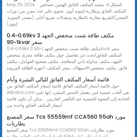
May 25, 2024 · الشكل 4: يجسد المكثف الفائق الهجين خصائص
المكثف الفائق وبطارية ليثيوم أيون. تحتوي على عدد معزز من دورات
الشحن/التفريغ مقارنة بالبطارية ومعدلات تفريغ أعلى. (مصدر الصورة:
إيتون)
0.4~0.69kv 3 مكثف طاقة شنت منخفض الجهد
1~90kvar سعر
0.4~0.69kv 3 مكثف طاقة شنت منخفض الجهد 1~90kvar سعر
المكثف الفائق,ابحث عن تفاصيل حول مكثف طاقة مجزئ منخفض
الجهد، مكثف مداواة ذاتي المعالجة، مكثف تصحيح العوامل، مكثف
فائق، مكثف منخفض الاستهلاك، سعر المكثف، أجهزة الطاقة المزودة
قائمة أسعار المكثف الفائق لليالي المثيرة وأيام
حول قائمة أسعار المكثف الفائق قائمة أسعار المكثف الفائق من
Alibaba.com هي ألعاب جنسية لمن يفضل الجنس المنفرد. إنها تلبي
الحاجة إلى النشوة الجنسية عند البالغين العازبين .. يمكن أن تكون قائمة
أسعار المكثف الفائق واحدة من
سعر المصنع Tcs 55559mf CCA560 55ah مورد
بطاريات
سعر المصنع Tcs 55559mf CCA560 55ah مورد بطاريات
السيارات المكثف الفائق بطارية AGM للسيارات للمركبات