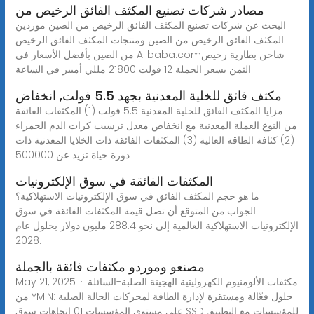
مصادر شركات تصنيع المكثف الفائق الرخيص من
البحث عن شركات تصنيع المكثف الفائق الرخيص من الصين موردين
المكثف الفائق الرخيص من الصين ومنتجات المكثف الفائق الرخيص
من الصين بأفضل الأسعار في Alibaba.comشاحن بطارية رخيص
الثمن بسعر الجملة 12 فولت 21800 مللي أمبير في الساعة
مكثف فائق للخلية المعدنية بجهد 5.5 فولت, انخفاض
مزايا المكثف الفائق للخلية المعدنية 5.5 فولت (1) المكثفات الفائقة
من النوع العملة المعدنية مع انخفاض معدل ترسيب كرات الدم الحمراء
(2) كثافة الطاقة العالية (3) المكثفات الفائقة ذات الخلايا المعدنية ذات
دورة حياة تزيد عن 500000
المكثفات الفائقة في سوق الإلكترونيات
ما هو حجم المكثف الفائق في سوق الإلكترونيات الاستهلاكية؟
الجواب:من المتوقع أن تصل قيمة المكثفات الفائقة في سوق
الإلكترونيات الاستهلاكية العالمية إلى نحو 288.4 مليون دولار بحلول عام
2028.
مصنعو وموردو مكثفات فائقة بالجملة
May 21, 2025 · مكثفات الألومنيوم الكهروليتية الهجينة الصلبة-السائلة
من YMIN: حلول فعّالة ومستقرة لإدارة الطاقة لمحركات الحالة الصلبة
على مستوى المؤسسات 01 اتجاهات سوق SSD للمؤسسات مع التطبيق