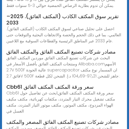
يمكن أن تدوم بطارية الرصاص الحمضية حوالي 3-5 سنوات فقط.
تقرير سوق المكثف الكاذب (المكثف الفائق). 2025–
2033
احصل على تحليل صناعي لسوق المكثف الكاذب (المكثف الفائق).
العالمي، بما في ذلك الحجم والحصة والاتجاهات البحثية والتوقعات حتى
عام 2033 عبر المناطق الرئيسية والقطاعات السوقية مع اللاعبين.
مصادر شركات تصنيع المكثف الفائق والمكثف الفائق
البحث عن شركات تصنيع المكثف الفائق موردين المكثف الفائق
ومنتجات المكثف الفائق بأفضل الأسعار في Alibaba.comالأسهم
2.7V 500F عالية الجودة supercapacitor ان المسمار نوع مكثف
فائق 2.7V 500F جاهز للشحن ‏97٫21-‏104٫69 د.إ.‏ الشحن لكل قطعة:
Cbb61 سعر ورقة المكثف المكثف الفائق
Cbb61 سعر ورقة المكثف المكثف الفائق,ابحث عن تفاصيل حول
مكثف تشغيل محرك التيار المتردد، مكثفات كهربائية، مكثف مكيف
الهواء المزدوج، مكثف الموتور، مكثف موتور التيار المتردد، مكثف
الغسل في
مصادر شركات تصنيع المكثف الفائق المصغر والمكثف
البحث عن شركات تصنيع المكثف الفائق المصغر موردين المكثف