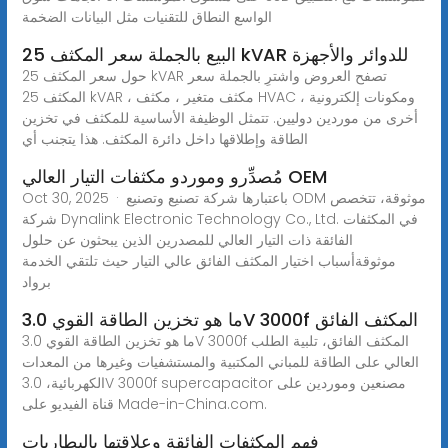
الواسع النطاق للتقنيات مثل البيانات الضخمة
البيع بالجملة سعر المكثف 25 kVAR للدوائر والأجهزة
حول سعر المكثف 25 kVAR تصفح العروض واشترِ بالجملة سعر
المكثف 25 kVAR ، مكثف متغير ، مكثف HVAC ، ومكونات إلكترونية
أخرى من موردين دوليين. تتمثل الوظيفة الأساسية للمكثف في تخزين
الطاقة وإطلاقها داخل دائرة المكثف. هذا يتجنب أي
مُصدِّرو وموردو مكثفات التيار العالي OEM
Oct 30, 2025 · باعتبارها شركة تصنيع وتصنيع ODM موثوقة، تتخصص
شركة Dynalink Electronic Technology Co., Ltd. في المكثفات
الفائقة ذات التيار العالي للمصدرين الذين يبحثون عن حلول
موثوقةأسباب اختيار المكثف الفائق عالي التيار حيث تلتقي الخدمة
برواد
ما هو تخزين الطاقة القوي 3.0V 3000f المكثف الفائق
ما هو تخزين الطاقة القوي 3.0V 3000f المكثف الفائق، تلبية الطلب
العالي على الطاقة للمباني المكتبية والمستشفيات وغيرها من المعدات
الكهربائية، 3.0V 3000f supercapacitor مصنعين وموردين على
قناة الفيديو على Made-in-China.com.
فهم المكثفات الفائقة وعلاقتها بالبطاريات