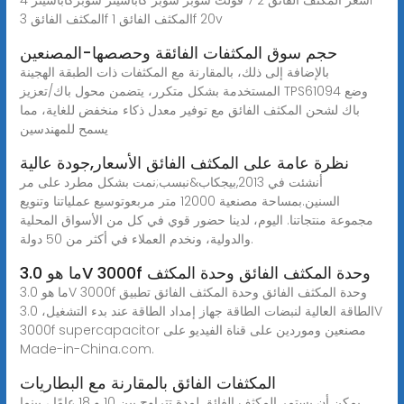
المكثف الفائق 3f المكثف الفائق 1f 20v
حجم سوق المكثفات الفائقة وحصصها-المصنعين
بالإضافة إلى ذلك، بالمقارنة مع المكثفات ذات الطبقة الهجينة
المستخدمة بشكل متكرر، يتضمن محول باك/تعزيز TPS61094 وضع
باك لشحن المكثف الفائق مع توفير معدل ذكاء منخفض للغاية، مما
يسمح للمهندسين
نظرة عامة على المكثف الفائق الأسعار,جودة عالية
أنشئت في 2013,بيجكاب&نبسب;نمت بشكل مطرد على مر
السنين.بمساحة مصنعية 12000 متر مربعوتوسيع عملياتنا وتنويع
مجموعة منتجاتنا. اليوم، لدينا حضور قوي في كل من الأسواق المحلية
والدولية، ونخدم العملاء في أكثر من 50 دولة.
ما هو 3.0V 3000f وحدة المكثف الفائق وحدة المكثف
ما هو 3.0V 3000f وحدة المكثف الفائق وحدة المكثف الفائق تطبيق
الطاقة العالية لنبضات الطاقة جهاز إمداد الطاقة عند بدء التشغيل، 3.0V
3000f supercapacitor مصنعين وموردين على قناة الفيديو على
Made-in-China.com.
المكثفات الفائق بالمقارنة مع البطاريات
يمكن أن يستمر المكثف الفائق لمدة تتراوح بين 10 و 18 عامًا ، بينما