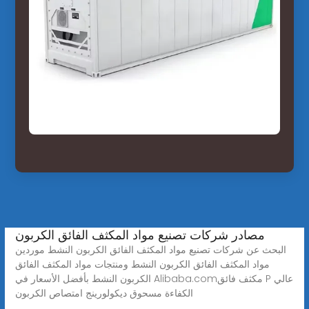
مصادر شركات تصنيع مواد المكثف الفائق الكربون
البحث عن شركات تصنيع مواد المكثف الفائق الكربون النشط موردين
مواد المكثف الفائق الكربون النشط ومنتجات مواد المكثف الفائق
الكربون النشط بأفضل الأسعار في Alibaba.comمكثف فائق P عالي
الكفاءة مسحوق ديكولورينج امتصاص الكربون