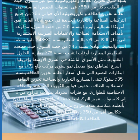
يشهد سوق تخزين الطاقة والكهروضوئية نموًا غير مسبوق، حيث
زاد الطلب بأكثر من 550٪ في السنوات الخمس الماضية. تمثل
أنظمة تخزين الطاقة والكهروضوئية الآن حوالي 65٪ من جميع
التركيبات الصناعية والتجارية الجديدة في جميع أنحاء العالم. تقود
أمريكا الشمالية وأوروبا بنسبة 62٪ من حصة السوق، مدفوعة
بأهداف الاستدامة الصناعية والاعتمادات الضريبية الاستثمارية
التي تقلل التكاليف الإجمالية للنظام بنسبة 30-48٪. تليها منطقة
آسيا والمحيط الهادئ بنسبة 45٪ من حصة السوق، حيث قطعت
التصاميم المعيارية أوقات التثبيت بنسبة 75٪ مقارنة بالحلول
التقليدية. تمثل الأسواق الناشئة في الشرق الأوسط وإفريقيا
أسرع المناطق نموًا بمعدل نمو سنوي مركب يبلغ 72٪، مع
ابتكارات التصنيع التي تقلل أسعار أنظمة تخزين الطاقة بنسبة
35٪ سنويًا. تتبنى المشاريع التجارية والصناعية تخزين الطاقة
لاستقلالية الطاقة، تخفيف فواتير الكهرباء الصناعية، والطاقة
الاحتياطية للطوارئ، مع فترات استرداد نموذجية تتراوح من 5
إلى 8 سنوات. تتميز التركيبات الحديثة لأنظمة تخزين الطاقة الآن
بأنظمة متكاملة بسعة تتراوح من 80 كيلوواط إلى 8 ميجاواط
بتكاليف أقل من 350 دولارًا/كيلوواط ساعة لحلول تخزين
الطاقة الكاملة للمشاريع الصناعية.