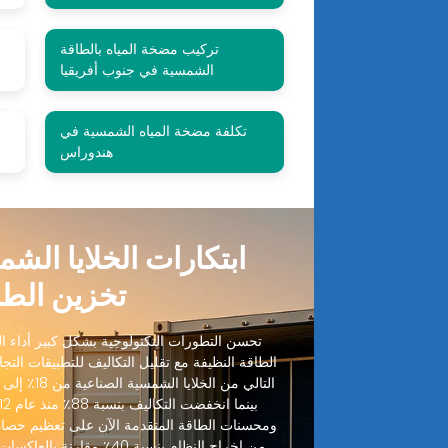
تركيب مضخة المياه بالطاقة
م
الشمسية في جنوب أفريقيا
تكلفة مضخة المياه الشمسية في
هندوراس
ابتكارات الخلايا الش
تخزين الطا
تحسن التطورات التكنولوجية بشكل كبير أداء الخ
الطاقة النظيفة مع تقليل التكاليف للتطبيقات التجا
ومحسنات الطاقة المتقدمة الآن على تعظيم حصاد
من إخراج النظام بنسبة 40٪ مقا