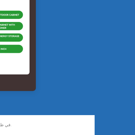
Aug 16, 2025 · في ظل تغير المناخ وتزايد شحّ المياه، تُقدّم مضخات المياه التي تعمل بالطاقة الشمسية حلاً مستداماً لتحديات إدارة المياه.