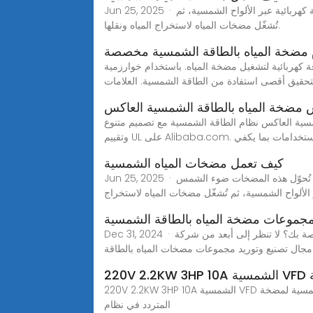
Jun 25, 2025 · مضخات المياه الشمسية هي جهاز يستخدم الطاقة الشمسية لتشغيل أنظمة ضخ المياه. تُحوّل هذه المضخات ضوء الشمس إلى طاقة كهربائية عبر الألواح الشمسية، ثم
تُشغّل مضخات المياه لاستخراج المياه ونقلها.
مضخة المياه بالطاقة الشمسية مخصصة
ل مضخة المياه. باستخدام خوارزمية MPPT، يضبط العاكس تردد
تحقيق أقصى استفادة من الطاقة الشمسية. العلامات
 مضخة المياه بالطاقة الشمسية العاكس
شمسية العاكس نظام الطاقة الشمسية مع تصميم متنوع
 فهي متعددة الاستخدامات بما يكفي
كيف تعمل مضخات المياه الشمسية
Jun 25, 2025 · الوظائف الأساسية لمضخات المياه الشمسية مضخات المياه الشمسية هي جهاز يستخدم الطاقة الشمسية لتشغيل أنظمة ضخ المياه. تُحوّل هذه المضخات ضوء الشمس
 الألواح الشمسية، ثم تُشغّل مضخات المياه لاستخراج
مجموعات مضخة المياه بالطاقة الشمسية
Dec 31, 2024 · هل تبحث عن حل موثوق وفعال من حيث التكلفة لاحتياجات ضخ المياه الخاصة بك؟ لا تنظر إلى أبعد من شركة Jiujiang Xingli Beihai Composite Co., Ltd. -
ال تصنيع وتوريد مجموعات مضخات المياه بالطاقة
ة
220V 2.2KW 3HP 10A الشمسية VFD محول الطاقة الشمسية لمضخة AM PMSM إن العاكس لمضخة المياه بالطاقة الشمسية ZK SG600 يقود بشكل جيد كل أنواع مضخات التيار
المتردد في نظام