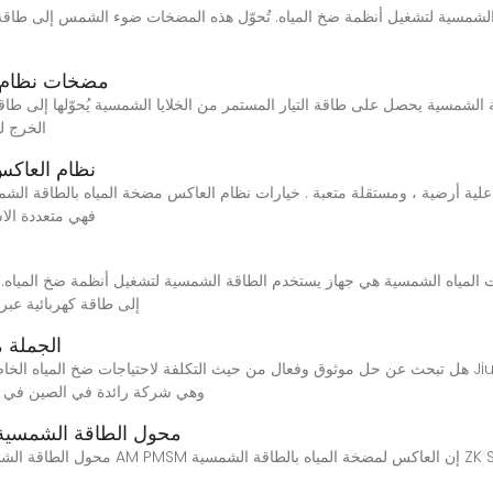
مضخات نظام 
ية يحصل على طاقة التيار المستمر من الخلايا الشمسية يُحوّلها إلى طاقة كهربائية لتشغي
الخرج ل
نظام العاكس
اعلية أرضية ، ومستقلة متعبة . خيارات نظام العاكس مضخة المياه بالطاقة ال
وتقييم UL على Alibaba.com.
إلى طاقة كهربائية عبر
الجملة 
وهي شركة رائدة في الصين في مج
220V 2.2KW 3HP 10A الشمسية VFD محول الطاقة الشمسي