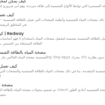
كيف يمكن لمحو
كيف تعم
في المناطق الريفية وكفاءة التكلفة على المدى الطويل مع موثوقية عالية.
كيف يعمل نظام مضخة العاكس الشمسي؟ | Redway
الطاقة المستغلة من الشمس. يتض
FD590 380V 7.5Kw 11Kw مضخة المياه بالطا
كيف تعمل 
ا
مضخة ال
تم تصميم محولات مضخة المياه بالطاقة الشمسية خصيصًا للري الميداني ومضخ
تحقيق أقصى استفادة من الطاقة الشمسية. اتصل بنا الآن.