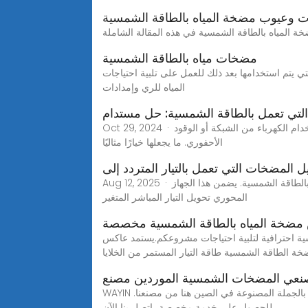
ت وعيوب مضخة المياه بالطاقة الشمسية
مضخات مياه بالطاقة الشمسية
ي يتم استخدامها بعد ذلك للعمل على تلبية احتياجات
المياه للري وإمدادات
لتي تعمل بالطاقة الشمسية: حل مستدام
Oct 29, 2024 · تُعدّ المضخات التي تعمل بالطاقة الشمسية حلًا مبتكرًا ومستدامًا لرفع المياه من الآبار والأنهر والبحيرات، وذلك دون الحاجة إلى استخدام الكهرباء من الشبكة أو الوقود
الأحفوري. ما يجعلها خيارًا مثاليًا
ل المضخات التي تعمل بالتيار المتردد إلى
Aug 12, 2025 · المكون الأساسي الذي يسهل تحويل المضخات التي تعمل بالتيار المتردد إلى أنظمة تعمل بالطاقة الشمسية هو عاكس مضخة المياه بالطاقة الشمسية. يضمن هذا الجهاز
المحوري تحويل التيار المباشر المتغير
ضخة المياه بالطاقة الشمسية مخصصة
 احترافية لتلبية احتياجات مشروعكم.يستمد عاكس
ة الطاقة الشمسية طاقة التيار المستمر من الخلايا
نعي المضخات الشمسية الموردين مصنع
WAYIN هي واحدة من أكثر شركات تصنيع وتوريد المضخات الشمسية احترافية في الصين. لا تتردد في بيع المضخة الشمسية عالية الجودة بالجملة المصنوعة في الصين هنا من مصنعنا.
للحصول على خدمة مخصصة، اتصل بنا الآن.