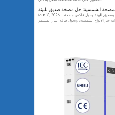
مضخة الشمسية: حل مضخة صديق للبيئة
Mar 18, 2025 · أنظمة عاكس المضخات الشمسية نجح في الجمع بين توليد الطاقة الشمسية وتكنولوجيا محرك المضخة لتوفير حل مضخة فعال وصديق للبيئة. يحول عاكس مضخة
 عبر الألواح الشمسية، ويحول طاقة التيار المستمر