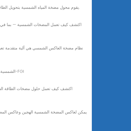
6 days ago · يقوم محول مضخة المياه الشمسية بتحويل الطاقة المستمرة التي تولدها الألواح الشمسية إلى طاقة مترددة، وهو أمر ضروري لتشغيل معظم مضخات المياه بكفاءة.
FD590 380V 7.5Kw 11Kw الشمسية مضخة المياه العاكس تيار مستمر التيار المتناوب 10Hp 15Hp Mppt محرك VFD الشمسية بدون بطارية-FGI