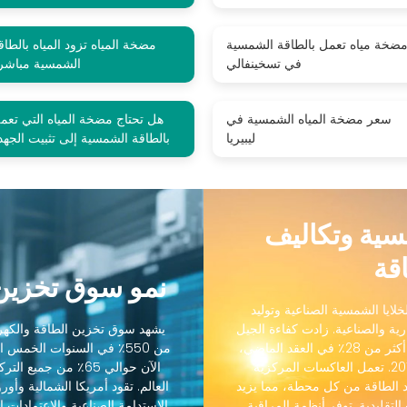
ضخة مياه تعمل بالطاقة الشمسية
مضخة المياه تزود المياه بالطاق
في تسخينفالي
الشمسية مباشر
سعر مضخة المياه الشمسية في
هل تحتاج مضخة المياه التي تعم
ليبيريا
بالطاقة الشمسية إلى تثبيت الجهد
مسية وتكاليف
قة
نمو سوق تخزين 
لايا الشمسية الصناعية وتوليد
رية والصناعية. زادت كفاءة الجيل
يشهد سوق تخزين الطاقة والكهرو
التالي من الخلايا الشمسية الصناعية من 18٪ إلى أكثر من 28٪ في العقد الماضي،
من 550٪ في السنوات الخمس
بينما انخفضت التكاليف بنسبة 88٪ منذ عام 2012. تعمل العاكسات المركزية
الآن حوالي 65٪ من ج
 الطاقة من كل محطة، مما يزيد
رنة بالعاكسات التقليدية. توفر أنظمة المراقبة
الاستدامة الصناعية والاعتمادات ال