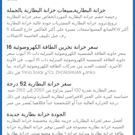
خزانة البطارية,مبيعات خزانة البطارية بالجملة
رخيصة خصم خزانة البطارية المورد,انخفاض سعر خزانة البطارية
ترويج,تزويد خزانة البطارية المشتريات·جودة عالية خزانة البطارية
الصانع المصنع!منتجات مميزة على أكثر العاكس خارج الشبكة 5KW أكثر
رف جبل تكييف العاصمة الاتصالات
16 سعر خزانة تخزين الطاقة الكهروضوئية
سعر حاوية الطاقة الشمسية الكهروضوئية المنزلية ذات 16 أنبوب سعر
حاوية الطاقة الشمسية الكهروضوئية المنزلية ذات 16 أنبوب. في الآونة
الأخيرة، كشفت العديد من شركات الطاقة الكهروضوئية الرائدة، بما
في ذلك Trina Solar وTCL ZHONGHUAN وJinko
سعر خزانة البطارية 52 درجة
سعر البطارية بقدرة 100 أمبير يتراوح من 2050 إلى 2150 جنيه.
حساسية كبيرة على العمر الافتراضي لبطارية السيارة ويتساوى في ذلك
درجة الحرارة العالية جداً أو المُنخفضة جداً فكلاهما يُقصر من عمر
الجودة خزانة بطارية جديدة
أفضل سعر لخزانة البطاريات خزينة بطارية مخصصة خزانة البطارية
الصينية خزانة بطارية مصنوعة في الصين توفير خزانة البطارية خزانة
بطارية مصنع صيني خزانة بطارية x طاقة خزانة بطارية منزلية خزانة