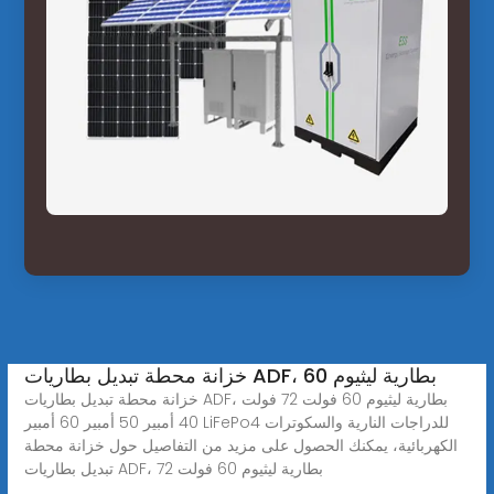
خزانة محطة تبديل بطاريات ADF، بطارية ليثيوم 60
خزانة محطة تبديل بطاريات ADF، بطارية ليثيوم 60 فولت 72 فولت
40 أمبير 50 أمبير 60 أمبير LiFePo4 للدراجات النارية والسكوترات
الكهربائية، يمكنك الحصول على مزيد من التفاصيل حول خزانة محطة
تبديل بطاريات ADF، بطارية ليثيوم 60 فولت 72