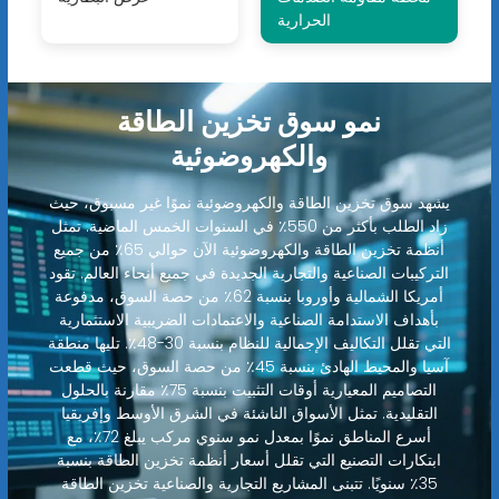
الحرارية
نمو سوق تخزين الطاقة
والكهروضوئية
يشهد سوق تخزين الطاقة والكهروضوئية نموًا غير مسبوق، حيث
زاد الطلب بأكثر من 550٪ في السنوات الخمس الماضية. تمثل
أنظمة تخزين الطاقة والكهروضوئية الآن حوالي 65٪ من جميع
التركيبات الصناعية والتجارية الجديدة في جميع أنحاء العالم. تقود
أمريكا الشمالية وأوروبا بنسبة 62٪ من حصة السوق، مدفوعة
بأهداف الاستدامة الصناعية والاعتمادات الضريبية الاستثمارية
التي تقلل التكاليف الإجمالية للنظام بنسبة 30-48٪. تليها منطقة
آسيا والمحيط الهادئ بنسبة 45٪ من حصة السوق، حيث قطعت
التصاميم المعيارية أوقات التثبيت بنسبة 75٪ مقارنة بالحلول
التقليدية. تمثل الأسواق الناشئة في الشرق الأوسط وإفريقيا
أسرع المناطق نموًا بمعدل نمو سنوي مركب يبلغ 72٪، مع
ابتكارات التصنيع التي تقلل أسعار أنظمة تخزين الطاقة بنسبة
35٪ سنويًا. تتبنى المشاريع التجارية والصناعية تخزين الطاقة