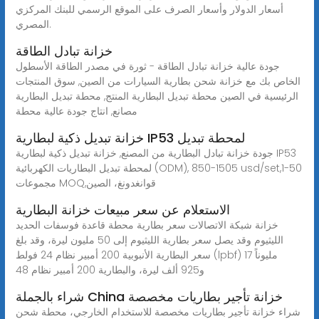
أسعار الدولار وأسعار الصرف على الموقع الرسمي للبنك المركزي
المصري.
خزانة تبادل الطاقة
جودة عالية خزانة تبادل الطاقة - ثورة في مصدر الطاقة الأسطول
الخاص بك مع خزانة شحن بطارية السيارات من الصين, سوق المنتجات
الرئيسية في الصين محطة تبديل البطارية المنتج, محطة تبديل البطارية
مصانع, انتاج جودة عالية محطة
خزانة تبديل ذكية لبطارية IP53 لمحطة تبديل
جودة خزانة تبادل البطارية من المصنع, خزانة تبديل ذكية لبطارية IP53
لمحطة تبديل البطاريات الكهربائية (ODM), 850-1505 usd/set,1-50
مجموعات MOQ,قوانغدونغ، الصين
الاستعلام عن سعر مبيعات خزانة البطارية
خزانة شبكة الاتصالات سعر بطارية محطة قاعدة فوسفات الحديد
الليثيوم وقد يصل سعر بطارية الليثيوم إلى 50 مليون ليرة، وقد بلغ
سعر البطارية الأنبوبية 200 أمبير نظام 24 فولط (lpbf) 17 مليوناً
و925 ألف ليرة، والبطارية 200 أمبير نظام 48
شراء بالجملة China خزانة تأجير بطاريات مخصصة
شراء خزانة تأجير بطاريات مخصصة للاستخدام الخارجي، محطة شحن