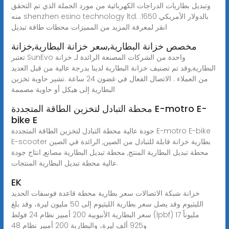
وتبديل بطاريات الدراجات الكهربائية من مورد الجملة الذي تم التحقق
منه shenzhen esino technology ltd. بالدولار الأمريكي 1650.
انقر لمعرفة المزيد من المميزات محطات طاقة تبديل
مخصص خزانة البطارية,سعر خزانة البطارية,خزانة
تعتبر SunEvo واحدة من الشركات المصنعة الرائدة لـ خزانة
البطارية,وقد تم تصنيف خزانة البطارية لدينا بدرجة عالية من قبل العديد
من العملاء . الاتصال الفعال في غضون 24 ساعة .تشير حاوية تخزين
البطارية إلى هيكل أو حاوية مصممة
محطة التبادل لتخزين الطاقة المتجددة E-motro E-
bike E
جودة عالية محطة التبادل لتخزين الطاقة المتجددة E-motro E-bike
E-scooter بطارية خزانة قابلة للتبادل من الصين, الرائدة في الصين
محطة تبديل البطارية المنتج, محطة تبديل البطارية مصانع, انتاج جودة
عالية محطة تبديل البطارية المنتجات.
EK
خزانة شبكة الاتصالات سعر بطارية محطة قاعدة فوسفات الحديد
الليثيوم وقد يصل سعر بطارية الليثيوم إلى 50 مليون ليرة، وقد بلغ
سعر البطارية الأنبوبية 200 أمبير نظام 24 فولط (lpbf) 17 مليوناً
و925 ألف ليرة، والبطارية 200 أمبير نظام 48