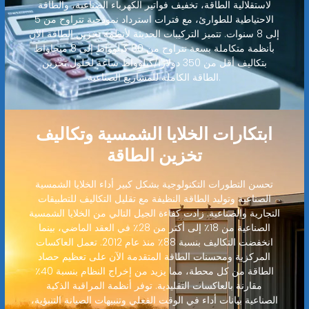
لاستقلالية الطاقة، تخفيف فواتير الكهرباء الصناعية، والطاقة
الاحتياطية للطوارئ، مع فترات استرداد نموذجية تتراوح من 5
إلى 8 سنوات. تتميز التركيبات الحديثة لأنظمة تخزين الطاقة الآن
بأنظمة متكاملة بسعة تتراوح من 80 كيلوواط إلى 8 ميجاواط
بتكاليف أقل من 350 دولارًا/كيلوواط ساعة لحلول تخزين
الطاقة الكاملة للمشاريع الصناعية.
ابتكارات الخلايا الشمسية وتكاليف
تخزين الطاقة
تحسن التطورات التكنولوجية بشكل كبير أداء الخلايا الشمسية
الصناعية وتوليد الطاقة النظيفة مع تقليل التكاليف للتطبيقات
التجارية والصناعية. زادت كفاءة الجيل التالي من الخلايا الشمسية
الصناعية من 18٪ إلى أكثر من 28٪ في العقد الماضي، بينما
انخفضت التكاليف بنسبة 88٪ منذ عام 2012. تعمل العاكسات
المركزية ومحسنات الطاقة المتقدمة الآن على تعظيم حصاد
الطاقة من كل محطة، مما يزيد من إخراج النظام بنسبة 40٪
مقارنة بالعاكسات التقليدية. توفر أنظمة المراقبة الذكية
الصناعية بيانات أداء في الوقت الفعلي وتنبيهات الصيانة التنبؤية،