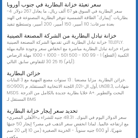
سعر تعبئة خزانة البطارية في جنوب أوروبا
سعر البطارية في السوق هو 67 ألف ريال، ما يعادل 267 دولار. 4-
بطاريات "إيمارك" الطاقة الشمسية تتوفر البطارية المصنوعة في الهند
بعدة سرعات؛ 110 أمبير، 150 أمبير، 200 أمبير، وتستطيع تنفيذ
خزانة تبادل البطارية من الشركة المصنعة الصينية
خزانة تبادل البطارية التي تقدمها الشركة المصنعة الصينية TELEFLY.
شراء خزانة تبادل البطارية مباشرة مع انخفاض سعر وجودة عالية.مهلة
الكمية (القطع) 1 - 99 100 - 500 501 - 1000 > 1000 مهلة الرصاص
(أيام) 15 25 30 للتفاوض سابق: التالي:
خزائن البطارية
خزائن البطارية. مزايا مصنعنا : 13 سنوات مصنع المهنية مع 3 البنايات.
ISO9001, أول, ال-021, اللجنة الانتخابية المستقلة, م, UN38.3, شهادات
MSDS. خلايا بطارية جديدة بالكامل من الدرجة A+. البحث والتطوير
المستقل لـ BMS
تحديد سعر إيجار خزانة البطارية
سعر الدولار اليوم في البنوك.. 48.31 جنيه للشراء بـ«الأهلي المصري»
مع ارتفاعه عالميا.. لماذا انخفض سعر الذهب في مصر؟ إيجار 50 جنيهًا
شهريًا، أو 600 جنيه سنوياً. - الخزينة الصغيرة (من 10 إلى 20 سم
مكعب