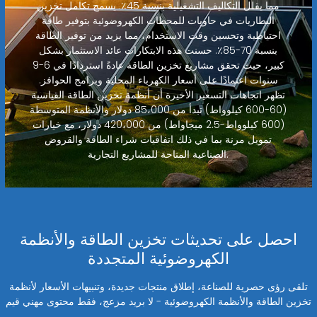
مما يقلل التكاليف التشغيلية بنسبة 45٪. يسمح تكامل تخزين
البطاريات في حاويات للمحطات الكهروضوئية بتوفير طاقة
احتياطية وتحسين وقت الاستخدام، مما يزيد من توفير الطاقة
بنسبة 70-85٪. حسنت هذه الابتكارات عائد الاستثمار بشكل
كبير، حيث تحقق مشاريع تخزين الطاقة عادةً استردادًا في 6-9
سنوات اعتمادًا على أسعار الكهرباء المحلية وبرامج الحوافز.
تظهر اتجاهات التسعير الأخيرة أن أنظمة تخزين الطاقة القياسية
(60-600 كيلوواط) تبدأ من 85،000 دولار والأنظمة المتوسطة
(600 كيلوواط-2.5 ميجاواط) من 420،000 دولار، مع خيارات
تمويل مرنة بما في ذلك اتفاقيات شراء الطاقة والقروض
الصناعية المتاحة للمشاريع التجارية.
احصل على تحديثات تخزين الطاقة والأنظمة
الكهروضوئية المتجددة
تلقى رؤى حصرية للصناعة، إطلاق منتجات جديدة، وتنبيهات الأسعار لأنظمة
تخزين الطاقة والأنظمة الكهروضوئية - لا بريد مزعج، فقط محتوى مهني قيم