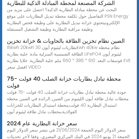
الشركة المصنعة لمحطة المبادلة الذكية للبطارية
البحث عن محطة مبادلة البطارية الذكية؟ احصل على مزيد من
التفاصيل حول تكلفة محطة تبديل البطاريات على موقع PSN Energy
الإلكترونيتحتوي خزانة تبديل البطارية على وظيفة فحص البطارية
وظيفة مراقبة البطارية وظيفة التشغيل المستقلة
الصين نظام تخزين الطاقة بالحاويات & خزانة تخزين
15kwh 20kwh بطاريات ليثيوم أيون 30kwh 40kw نظام محطة
الطاقة الشمسية المنزلية مادة: خلية بطارية LiFePO4 ليثيوم أيون
فوسفات البعد: 610 * 386 * 650 ملم خلية البطارية: خلايا بطارية EVE
افضل سعر VIDEO
محطة تبادل بطاريات خزانة الصلب 40 فولت -75
فولت
جودة عالية محطة تبادل بطاريات خزانة الصلب 40 فولت -75 فولت
محطات تبادل طاقة أيون الليثيوم من الصين, الرائدة في الصين محطة
استبدال البطارية 40 فولت,محطة استبدال البطاريات للخزانات
الفولاذية,محطات تبادل طاقة ليثيوم أيون
سعر خزانة البطارية عام 2024
سعر الدولار اليوم الجمعة 21/06/2024 في ننشر سعر الدولار اليوم
الجمعة 21 يونيو 2024 في البنك المركزي المصري، وفقا لآخر تحديثات