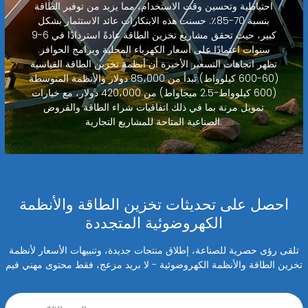
احتياطية وتحسين وقت الاستخدام، مما يزيد من توفير الطاقة
بنسبة 70-85٪. حسنت هذه الابتكارات عائد الاستثمار بشكل
كبير، حيث تحقق مشاريع تخزين الطاقة عادةً استردادًا في 6-9
سنوات اعتمادًا على أسعار الكهرباء المحلية وبرامج الحوافز.
تظهر اتجاهات التسعير الأخيرة أن أنظمة تخزين الطاقة القياسية
(60-600 كيلوواط) تبدأ من 85،000 دولار والأنظمة المتوسطة
(600 كيلوواط-2.5 ميجاواط) من 420،000 دولار، مع خيارات
تمويل مرنة بما في ذلك اتفاقيات شراء الطاقة والقروض
الصناعية المتاحة للمشاريع التجارية.
احصل على تحديثات تخزين الطاقة والأنظمة
الكهروضوئية المتجددة
تلقى رؤى حصرية للصناعة، إطلاق منتجات جديدة، وتنبيهات الأسعار لأنظمة
تخزين الطاقة والأنظمة الكهروضوئية - لا بريد مزعج، فقط محتوى مهني قيم