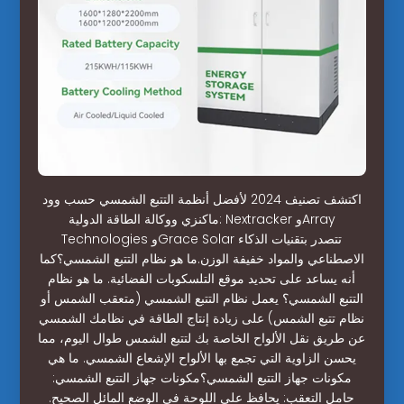
اكتشف تصنيف 2024 لأفضل أنظمة التتبع الشمسي حسب وود
ماكنزي ووكالة الطاقة الدولية: Nextracker وArray
Technologies وGrace Solar تتصدر بتقنيات الذكاء
الاصطناعي والمواد خفيفة الوزن.ما هو نظام التتبع الشمسي؟كما
أنه يساعد على تحديد موقع التلسكوبات الفضائية. ما هو نظام
التتبع الشمسي؟ يعمل نظام التتبع الشمسي (متعقب الشمس أو
نظام تتبع الشمس) على زيادة إنتاج الطاقة في نظامك الشمسي
عن طريق نقل الألواح الخاصة بك لتتبع الشمس طوال اليوم، مما
يحسن الزاوية التي تجمع بها الألواح الإشعاع الشمسي. ما هي
مكونات جهاز التتبع الشمسي؟مكونات جهاز التتبع الشمسي:
حامل التعقب: يحافظ على اللوحة في الوضع المائل الصحيح.