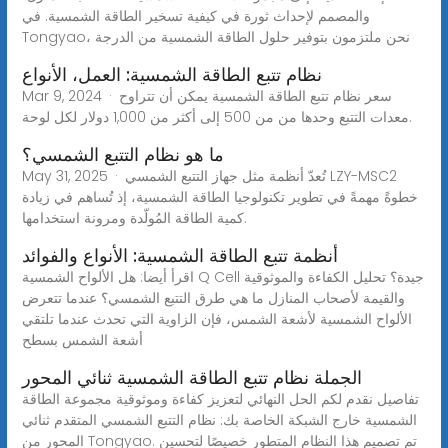
والمصمم لإحداث ثورة في كيفية تسخير الطاقة الشمسية. في
Tongyao، نحن ملتزمون بتوفير حلول الطاقة الشمسية من الدرجة
نظام تتبع الطاقة الشمسية: العمل، الأنواع
Mar 9, 2024 · سعر نظام تتبع الطاقة الشمسية يمكن أن تتراوح
معدات التتبع وحدها من من 500 إلى أكثر من 1,000 دولار لكل لوحة.
ما هو نظام التتبع الشمسي؟
May 31, 2025 · تُعدّ أنظمة مثل جهاز التتبع الشمسي LZY-MSC2
خطوةً مهمةً في تطوير تكنولوجيا الطاقة الشمسية، إذ تُساهم في زيادة
كمية الطاقة المُولّدة ومرونة استخدامها.
أنظمة تتبع الطاقة الشمسية: الأنواع والفوائد
اقرأ أيضا: هل الألواح الشمسية Q Cell جيدة؟ تحليل الكفاءة والموثوقية
والقيمة لأصحاب المنازل ما هي طرق التتبع الشمسي؟ عندما تتعرض
الألواح الشمسية لأشعة الشمس، فإن الزاوية التي تحدث عندما تلتقي
أشعة الشمس بسطح
الجملة نظام تتبع الطاقة الشمسية ثنائي المحور
تفاصيل نقدم لكم الحل النهائي لتعزيز كفاءة وموثوقية مجموعة الطاقة
الشمسية خارج الشبكة الخاصة بك: نظام التتبع الشمسي المتقدم ثنائي
المحور من Tongyao. تم تصميم هذا النظام المتطور خصيصًا لتحسين