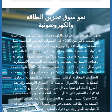
نمو سوق تخزين الطاقة
والكهروضوئية
يشهد سوق تخزين الطاقة والكهروضوئية نموًا غير مسبوق، حيث
زاد الطلب بأكثر من 550٪ في السنوات الخمس الماضية. تمثل
أنظمة تخزين الطاقة والكهروضوئية الآن حوالي 65٪ من جميع
التركيبات الصناعية والتجارية الجديدة في جميع أنحاء العالم. تقود
أمريكا الشمالية وأوروبا بنسبة 62٪ من حصة السوق، مدفوعة
بأهداف الاستدامة الصناعية والاعتمادات الضريبية الاستثمارية
التي تقلل التكاليف الإجمالية للنظام بنسبة 30-48٪. تليها منطقة
آسيا والمحيط الهادئ بنسبة 45٪ من حصة السوق، حيث قطعت
التصاميم المعيارية أوقات التثبيت بنسبة 75٪ مقارنة بالحلول
التقليدية. تمثل الأسواق الناشئة في الشرق الأوسط وإفريقيا
أسرع المناطق نموًا بمعدل نمو سنوي مركب يبلغ 72٪، مع
ابتكارات التصنيع التي تقلل أسعار أنظمة تخزين الطاقة بنسبة
35٪ سنويًا. تتبنى المشاريع التجارية والصناعية تخزين الطاقة
لاستقلالية الطاقة، تخفيف فواتير الكهرباء الصناعية، والطاقة
الاحتياطية للطوارئ، مع فترات استرداد نموذجية تتراوح من 5