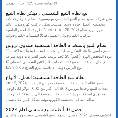
الإجمالية بنسبة 25٪ -35٪. الهيكل
بيع نظام التتبع الشمسي ، مبتكر نظام التتبع
نحن شركة تصنيع نظام التتبع الشمسي مهنيةمورد ، نقدم حلولًا وخدمات
مخصصة! أفضل جودة وسعر مناسب!هيكل تركيب كهروضوئي عائم
لظروف الطقس القاسية December 29. 2021 طور مورد نظام
التركيب الكهروضوئي الصيني هيكلًا للمنشآت الكهروضوئية
نظام التتبع باستخدام الطاقة الشمسية صندوق تروس
FD نسق رأسي والعتاد الشكل شطبة والعتاد خطوة خطوة واحدة اكتب
دودة المخفض الوزن (كجم) 25 كجم ترتيب تغيير السرعات دودة سرعة
الإدخال الطاقة الشمسية الاستخدام نظام التتبع الشمسي الضمان 10
سنة عزم الخرج 3.65-158.3knm نوع الترس دودة
نظام تتبع الطاقة الشمسية: العمل، الأنواع
Mar 9, 2024 · سعر نظام تتبع الطاقة الشمسية يمكن أن تتراوح
معدات التتبع وحدها من من 500 إلى أكثر من 1,000 دولار لكل لوحة.
قد تؤدي إضافة أجهزة تتبع الطاقة الشمسية إلى زيادة تكلفة تركيب
نظام الطاقة الشمسية الكهروضوئية بشكل كبير. على سبيل
أفضل 10 أنظمة تتبع شمسي لعام 2024
اكتشف تصنيف 2024 لأفضل أنظمة التتبع الشمسي حسب وود ماكنزي