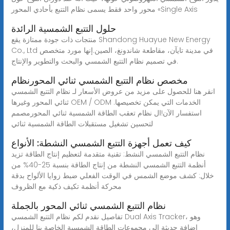
محور واحد فقط يسمى نظام التتبع بأحادي المحور «Single Axis
حلول التتبع الشمسية الرائدة
منتجات ذات جودة ممتازة يقع Shandong Huayue New Energy
Co., Ltd في مدينة تايآن، مقاطعة شاندونغ، الصين.إنها مورد متخصص
في تصميم نظام التتبع الشمسي والبحث والتطوير والإنتاج.
مخصص نظام التتبع الشمسي ثنائي المحورنظام
انقر هنا للحصول على مزيد من عروض الأسعار لـ نظام التتبع الشمسي
ثنائي المحور وغيرها OEM / ODM الخدمات التي يمكن تخصيصها.
استفسار الآن!ال نظام تعقب الطاقة الشمسية ثنائي المحورمصمم
لتحسين تشغيل مستقبلات الطاقة الشمسية ثنائي
كيف تعمل أجهزة التتبع الشمسي النشطة: الأنواع
نظام التتبع الشمسي النشط: تقنية متقدمة لتعظيم إنتاج الطاقة تزيد
أنظمة التتبع الشمسي النشطة من إنتاج الطاقة بنسبة 25-40% من
خلال: كشف موضع الشمس في الوقت الفعلي ضبط زوايا الألواح بدقة
محركة أنظمة تكيف ذكية مع الظروف
نظام التتبع الشمسي ثنائي المحور بالجملة
تفاصيل نقدم لكم نظام التتبع الشمسي Dual Axis Tracker، وهو
إضافة حديثة إلى مجموعات الطاقة الشمسية الخاصة بنا للمنزل،