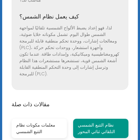
مناسب لك؟
كيف يعمل نظام الشمس؟
لذا، فهو إعداد يضبط الألواح الشمسية تلقائيًا لمواجهة
الشمس طوال اليوم. تشمل مكوناته خلايا ضوئية،
ومعالجات إشارات، ووحدة تحكم منطقية قابلة للبرمجة
(PLC)، وأجهزة استشعار، ووحدات تحكم حركة
كهرومغناطيسية وميكانيكية، وإمدادات طاقة. عندما تكون
أشعة الشمس قوية، تستشعرها مستشعرات هذا النظام
وترسل إشارات إلى وحدة التحكم المنطقية القابلة
للبرمجة (PLC).
مقالات ذات صلة
نظام التتبع الشمسي
معلمات مكونات نظام
التلقائي ثنائي المحور
التتبع الشمسي