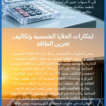
إلى 8 سنوات. تتميز التركيبات الحديثة لأنظمة تخزين الطاقة الآن
بأنظمة متكاملة بسعة تتراوح من 80 كيلوواط إلى 8 ميجاواط
بتكاليف أقل من 350 دولارًا/كيلوواط ساعة لحلول تخزين
الطاقة الكاملة للمشاريع الصناعية.
ابتكارات الخلايا الشمسية وتكاليف
تخزين الطاقة
تحسن التطورات التكنولوجية بشكل كبير أداء الخلايا الشمسية
الصناعية وتوليد الطاقة النظيفة مع تقليل التكاليف للتطبيقات
التجارية والصناعية. زادت كفاءة الجيل التالي من الخلايا الشمسية
الصناعية من 18٪ إلى أكثر من 28٪ في العقد الماضي، بينما
انخفضت التكاليف بنسبة 88٪ منذ عام 2012. تعمل العاكسات
المركزية ومحسنات الطاقة المتقدمة الآن على تعظيم حصاد
الطاقة من كل محطة، مما يزيد من إخراج النظام بنسبة 40٪
مقارنة بالعاكسات التقليدية. توفر أنظمة المراقبة الذكية
الصناعية بيانات أداء في الوقت الفعلي وتنبيهات الصيانة التنبؤية،
مما يقلل التكاليف التشغيلية بنسبة 45٪. يسمح تكامل تخزين
البطاريات في حاويات للمحطات الكهروضوئية بتوفير طاقة