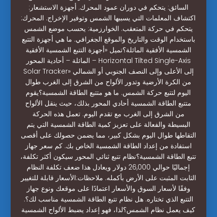
السائق: يتحكم في دوران عمود المحرك. أجهزة الاستشعار:
اكتشاف المعلمات التي يسببها الشمس وتوفير الإخراج. المحرك:
يتحكم في حركة المتعقب. الخوارزمية: يحسب موضع الشمس
باستخدام الوقت والتاريخ والموقع الجغرافي. ما هي أجهزة التتبع
الشمسية الأفقية المائلة؟تميل «أجهزة التتبع الشمسية الأفقية
المائلة – أحادية المحور – Horizontal Tilted Single-Axis
Solar Tracker» إلى الأعلى وإلى النصف الجنوبي أو الشمالي
من الكرة الأرضية وتدور الألواح من الشرق إلى الغرب طوال
اليوم لتتبع حركة الشمس. ما هو متتبع الطاقة الشمسية؟يقوم
متتبع الطاقة الشمسية أحادي المحور بذلك، حيث ينقل الألواح
من الشرق إلى الغرب مع تقدم اليوم. تعمل هذه الحركة
البسيطة والفعالة على تعزيز كمية الطاقة الشمسية التي يتم
التقاطها طوال اليوم بشكل كبير، مما يضمن حصولك على أقصى
استفادة من إعداد الطاقة الشمسية الخاص بك. كم سعر جهاز
تتبع الطاقة الشمسية؟نظام تتبع ثنائي المحور سيكون أكثر تكلفة،
إجماليًا حوالي 26,000 دولار ويعادل هذا ضعف تكلفة النظام
الثابت المثبت على الأرض بأكمله. ملاحظات:الأسعار قابلة للتغيير
وفقًا لأسعار السوق والأسعار اعتمادًا على موقعك ونوع جهاز
التتبع الذي تختاره. هل نظام تتبع الطاقة الشمسية مناسب لك؟.
كيف يعمل نظام الشمس؟لذا، فهو إعداد يضبط الألواح الشمسية