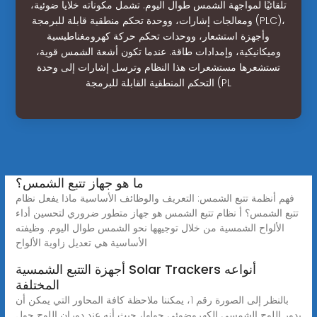
تلقائيًا لمواجهة الشمس طوال اليوم. تشمل مكوناته خلايا ضوئية،
ومعالجات إشارات، ووحدة تحكم منطقية قابلة للبرمجة (PLC)،
وأجهزة استشعار، ووحدات تحكم حركة كهرومغناطيسية
وميكانيكية، وإمدادات طاقة. عندما تكون أشعة الشمس قوية،
تستشعرها مستشعرات هذا النظام وترسل إشارات إلى وحدة
التحكم المنطقية القابلة للبرمجة (PL
ما هو جهاز تتبع الشمس؟
فهم أنظمة تتبع الشمس: التعريف والوظائف الأساسية ماذا يفعل نظام
تتبع الشمس؟ أ نظام تتبع الشمس هو جهاز متطور ضروري لتحسين أداء
الألواح الشمسية من خلال توجيهها نحو الشمس طوال اليوم. وظيفته
الأساسية هي تعديل زاوية الألواح
أجهزة التتبع الشمسية Solar Trackers أنواعه
المختلفة
بالنظر إلى الصورة رقم 1، يمكننا ملاحظة كافة المحاور التي يمكن أن
يدور اللوح الشمسي الكهروضوئي حولها، حيث أنه عند دوران اللوح حول