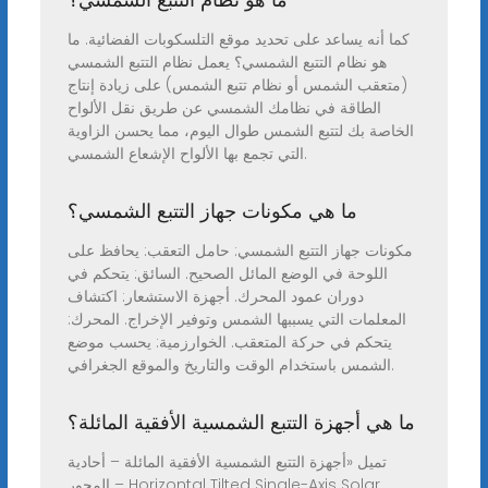
كما أنه يساعد على تحديد موقع التلسكوبات الفضائية. ما
هو نظام التتبع الشمسي؟ يعمل نظام التتبع الشمسي
(متعقب الشمس أو نظام تتبع الشمس) على زيادة إنتاج
الطاقة في نظامك الشمسي عن طريق نقل الألواح
الخاصة بك لتتبع الشمس طوال اليوم، مما يحسن الزاوية
التي تجمع بها الألواح الإشعاع الشمسي.
ما هي مكونات جهاز التتبع الشمسي؟
مكونات جهاز التتبع الشمسي: حامل التعقب: يحافظ على
اللوحة في الوضع المائل الصحيح. السائق: يتحكم في
دوران عمود المحرك. أجهزة الاستشعار: اكتشاف
المعلمات التي يسببها الشمس وتوفير الإخراج. المحرك:
يتحكم في حركة المتعقب. الخوارزمية: يحسب موضع
الشمس باستخدام الوقت والتاريخ والموقع الجغرافي.
ما هي أجهزة التتبع الشمسية الأفقية المائلة؟
تميل «أجهزة التتبع الشمسية الأفقية المائلة – أحادية
المحور – Horizontal Tilted Single-Axis Solar