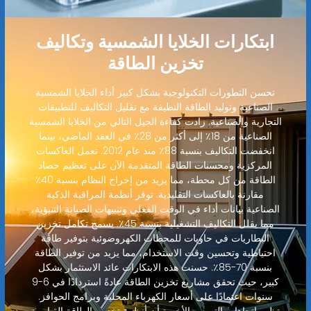
ابتكارات الخلايا الشمسية وتكاليف
تخزين الطاقة
تحسن التطورات التكنولوجية بشكل كبير أداء الخلايا الشمسية
الصناعية وتوليد الطاقة النظيفة مع تقليل التكاليف للتطبيقات
التجارية والصناعية. زادت كفاءة الجيل التالي من الخلايا الشمسية
الصناعية من 18٪ إلى أكثر من 28٪ في العقد الماضي، بينما
انخفضت التكاليف بنسبة 88٪ منذ عام 2012. تعمل العاكسات
المركزية ومحسنات الطاقة المتقدمة الآن على تعظيم حصاد
الطاقة من كل محطة، مما يزيد من إخراج النظام بنسبة 40٪
مقارنة بالعاكسات التقليدية. توفر أنظمة المراقبة الذكية
الصناعية بيانات أداء في الوقت الفعلي وتنبيهات الصيانة التنبؤية،
مما يقلل التكاليف التشغيلية بنسبة 45٪. يسمح تكامل تخزين
البطاريات في حاويات للمحطات الكهروضوئية بتوفير طاقة
احتياطية وتحسين وقت الاستخدام، مما يزيد من توفير الطاقة
بنسبة 70-85٪. حسنت هذه الابتكارات عائد الاستثمار بشكل
كبير، حيث تحقق مشاريع تخزين الطاقة عادةً استردادًا في 6-9
سنوات اعتمادًا على أسعار الكهرباء المحلية وبرامج الحوافز.