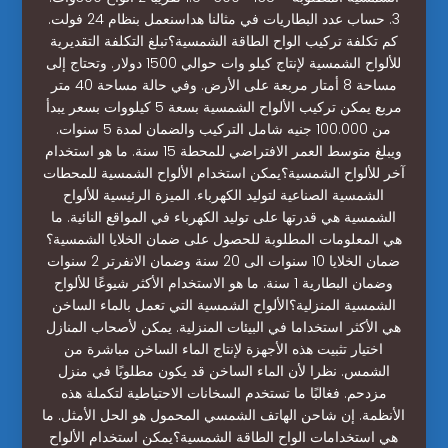
3. حساب عدد البطاريات في مثالنا هداسنعمل بنظام 24 فولت.
كم تكلفة تركيب الواح الطاقة الشمسية؟تبلغ التكلفة التقديرية
للألواح الشمسية لإنتاج كيلو وات حوالي 1500 دولار. وتحتاج إلى
مساحة 8 أمتار مربعة على الأرض. وفي حالة مساحة 40 متر
مربع يمكن تركيب الألواح الشمسية بسعة 5 كيلووات بسعر يبدأ
من 100.000 جنيه شامل التركيب والضمان لمدة 5 سنوات.
ويبلغ متوسط العمر الافتراضي للمحطة 15 سنة. ما هو استخدام
آخر للألواح الشمسية؟يمكن استخدام الألواح الشمسية للمحطات
الشمسية الصناعية لتوليد الكهرباء. الميزة الرئيسية للألواح
الشمسية هي قدرتها على توليد الكهرباء في المواقع النائية. ما
هي المعلومات المطلوبة للحصول على ضمان الخلايا الشمسية؟
ضمان الخلايا 10 سنوات الى 20 سنة وضمان الانفرتر 2 سنوات
وضمان البطارية 1 سنة. ما هو الاستخدام الأكثر شيوعًا للألواح
الشمسية المنزلية؟الألواح الشمسية التي تعمل بالماء الساخن
هي الأكثر استخداما في البيئات المنزلية. يمكن لأصحاب المنازل
اختيار تثبيت هذه الأجهزة لإنتاج الماء الساخن مباشرة من
الشمس. نظرا لأن الماء الساخن قد يكون مطلوبًا في منزل
مزدحم. فغالبًا ما تستخدم السخانات الاحتياطية لتكملة هذه
الأنظمة. إن شاحن الهاتف الشمسي المحمول هو الحل الأمثل. ما
هي استخدامات الواح الطاقة الشمسية؟يمكن استخدام الألواح