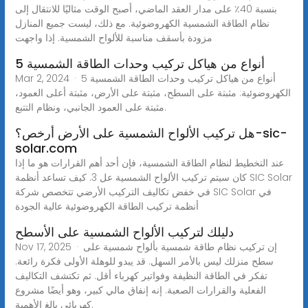
بنسبة 40٪ على مدار العقد الماضي، أصبح الوقت مثاليًا للانتقال إلى
نظام الطاقة الشمسية الكهروضوئية. مع ذلك، ليست جميع المنازل
مزودة بأسقف مناسبة للألواح الشمسية. إذا واجهت
5 أنواع من هياكل تركيب وحدات الطاقة الشمسية
Mar 2, 2024 · 5 أنواع من هياكل تركيب وحدات الطاقة الشمسية
الكهروضوئية: مثبتة على السطح، مثبتة على الأرض، مثبتة أعلى العمود،
مثبتة على العمود الجانبي، ونظام التتبع.
هل تركيب الألواح الشمسية على الأرض أرخص؟-sic-
solar.com
عند التخطيط لنظام الطاقة الشمسية، فإن أحد أهم القرارات هو ما إذا
كان سيتم تركيب الألواح الشمسية عل 3. كيف تساعد أنظمة SIC Solar
في خفض تكاليف التركيب الأرضي تتخصص شركة SIC Solar في
أنظمة تركيب الطاقة الكهروضوئية عالية الجودة
دليلك لتركيب الألواح الشمسية على الأسطح
Nov 17, 2025 · إن تركيب نظام طاقة شمسية بألواح شمسية على
سطح منزلك ليس بالأمر السهل. قد يبدو للوهلة الأولى فكرة رائعة.
تفكر في الطاقة النظيفة وفواتير كهرباء أقل. ثم تكتشف التكاليف
الفعلية والقرارات الصعبة. إنه إنفاق مالي كبير، وهو أيضًا مشروع
كهربائي بالغ الأهمية.