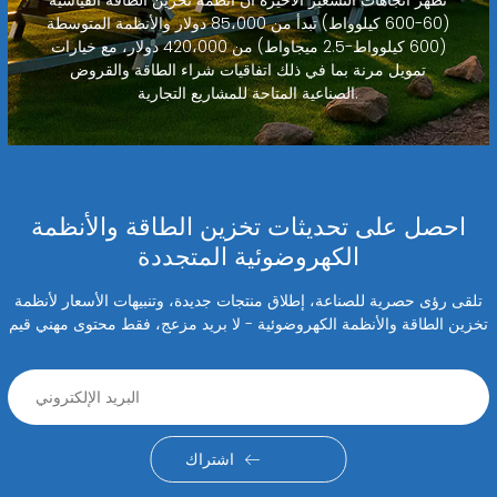
تظهر اتجاهات التسعير الأخيرة أن أنظمة تخزين الطاقة القياسية
(60-600 كيلوواط) تبدأ من 85،000 دولار والأنظمة المتوسطة
(600 كيلوواط-2.5 ميجاواط) من 420،000 دولار، مع خيارات
تمويل مرنة بما في ذلك اتفاقيات شراء الطاقة والقروض
الصناعية المتاحة للمشاريع التجارية.
احصل على تحديثات تخزين الطاقة والأنظمة
الكهروضوئية المتجددة
تلقى رؤى حصرية للصناعة، إطلاق منتجات جديدة، وتنبيهات الأسعار لأنظمة
تخزين الطاقة والأنظمة الكهروضوئية - لا بريد مزعج، فقط محتوى مهني قيم
اشتراك