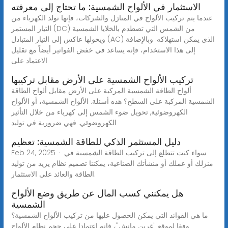
الاستثمار في الألواح الشمسية: ما تحتاج إلى معرفته
عندما يتم تركيب الألواح في المنازل والشركات، فإنها تولد الكهرباء من
التيار المستمر (DC) من الشمس التي تصطدم بالخلايا الشمسية
ويحولها عاكس إلى التيار المتبادل (AC) الذي يمكن استهلاكه. وبالإضافة
إلى هذا الاستخدام، فإنه يساعد في خفض الفواتير أيضاً مع تقليل
الاعتماد على
تركيب الألواح الشمسية على الأرض مقابل تركيبها
ألواح الطاقة الشمسية المركبة على الأرض مقابل ألواح الطاقة
الشمسية المركبة على السطح؟ هذه أسئلة. الألواح الشمسية، أو الألواح
الكهروضوئية, تحويل ضوء الشمس إلى كهرباء من خلال التأثير
الكهروضوئي. فهي ضرورية في توليد
دليل المستثمر الذكي للطاقة الشمسية: تعظيم
Feb 24, 2025 · سواء كنت تتطلع إلى تركيب الطاقة الشمسية في
منزلك أو عملك أو منشأتك الصناعية، يمكننا تصميم نظام يزيد من توليد
الطاقة والعائد على الاستثمار.
هل يمكنني كسب المال عن طريق وضع الألواح
الشمسية
ما هي الفوائد التي يمكن الحصول عليها من تركيب الألواح الشمسية؟
وفقا لموقع "غرين مانش"، فإنه اعتمادا على حجم نظام الألواح