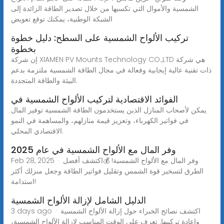
الشمسية والأموال التي تكسبها من خلال تصدير الطاقة الزائدة إلى
الشبكة الوطنية، يمكنك توقع تعويض
تركيب الألواح الشمسية على السطح: دليل خطوة
بخطوة
إن شركة XIAMEN PV Mounts Technology CO.,LTD هي شركة
ذات تقنية عالية إيجابية وفعالة في مجال الطاقة الشمسية ملتزمة بدعم
البيئة والطاقة المتجددة.
الفوائد الاقتصادية لتركيب الألواح الشمسية في
يمكن لأصحاب المنازل الذين يستخدمون الطاقة الشمسية توفير المال
في فواتير الكهرباء، وتعزيز قيمة منازلهم، والمساهمة في النمو
الاقتصادي المحلي.
وفر المال مع الألواح الشمسية في عام 2025
Feb 28, 2025 · وفر المال مع الألواح الشمسية! 💰اكتشف أفضل
الطرق لتسخير قوة الشمس وتقليل فواتير الطاقة وجعل منزلك أكثر
استدامة!
الدليل الشامل لإزالة الألواح الشمسية
3 days ago · اكتشف نصائح الخبراء حول إزالة الألواح الشمسية
وإعادة تركيبها. تعرف على الوقت المناسب لإزالة الألواح الشمسية،