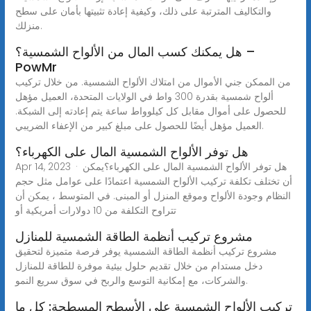
والتكاليف المترتبة على ذلك، وكيفية إعادة تثبيتها بأمان على سطح
منزلك.
هل يمكنك كسب المال من الألواح الشمسية؟ –
PowMr
من الممكن جني الأموال من امتلاك الألواح الشمسية. من خلال تركيب
ألواح شمسية بقدرة 300 واط في الولايات المتحدة، العميل مؤهل
للحصول على أموال مقابل كل كيلوواط ساعة يتم إعادته إلى الشبكة.
العميل مؤهل أيضًا للحصول على مبلغ كبير من الإعفاء الضريبي.
هل توفر الألواح الشمسية المال على الكهرباء؟
Apr 14, 2023 · هل توفر الألواح الشمسية المال على الكهرباء؟يمكن
أن تختلف تكلفة تركيب الألواح الشمسية اعتمادًا على عوامل مثل حجم
النظام وجودة الألواح وموقع المنزل أو المبنى. في المتوسط ، يمكن أن
تتراوح التكلفة من 10 دولارات أمريكية أو
مشروع تركيب أنظمة الطاقة الشمسية للمنازل
مشروع تركيب أنظمة الطاقة الشمسية يوفر فرصة متميزة لتحقيق
دخل مستدام من خلال تقديم حلول بيئية موفرة للطاقة للمنازل
والشركات، مع إمكانية التوسع والربح في سوق سريع النمو.
تركيب الألواح الشمسية على الأسطح المسطحة: كل ما