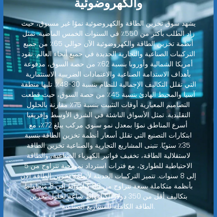
والكهروضوئية
يشهد سوق تخزين الطاقة والكهروضوئية نموًا غير مسبوق، حيث
زاد الطلب بأكثر من 550٪ في السنوات الخمس الماضية. تمثل
أنظمة تخزين الطاقة والكهروضوئية الآن حوالي 65٪ من جميع
التركيبات الصناعية والتجارية الجديدة في جميع أنحاء العالم. تقود
أمريكا الشمالية وأوروبا بنسبة 62٪ من حصة السوق، مدفوعة
بأهداف الاستدامة الصناعية والاعتمادات الضريبية الاستثمارية
التي تقلل التكاليف الإجمالية للنظام بنسبة 30-48٪. تليها منطقة
آسيا والمحيط الهادئ بنسبة 45٪ من حصة السوق، حيث قطعت
التصاميم المعيارية أوقات التثبيت بنسبة 75٪ مقارنة بالحلول
التقليدية. تمثل الأسواق الناشئة في الشرق الأوسط وإفريقيا
أسرع المناطق نموًا بمعدل نمو سنوي مركب يبلغ 72٪، مع
ابتكارات التصنيع التي تقلل أسعار أنظمة تخزين الطاقة بنسبة
35٪ سنويًا. تتبنى المشاريع التجارية والصناعية تخزين الطاقة
لاستقلالية الطاقة، تخفيف فواتير الكهرباء الصناعية، والطاقة
الاحتياطية للطوارئ، مع فترات استرداد نموذجية تتراوح من 5
إلى 8 سنوات. تتميز التركيبات الحديثة لأنظمة تخزين الطاقة الآن
بأنظمة متكاملة بسعة تتراوح من 80 كيلوواط إلى 8 ميجاواط
بتكاليف أقل من 350 دولارًا/كيلوواط ساعة لحلول تخزين
الطاقة الكاملة للمشاريع الصناعية.