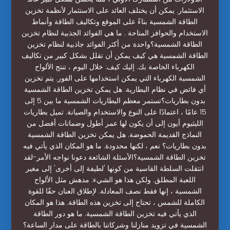
الاستثمار. يمكن أن يختلف العائد على الاستثمار لأنظمة تخزين
الطاقة الشمسية بناءً على الموقع وتكاليف الطاقة وأنماط
الاستخدام والحوافز المتاحة . ما هي الفوائد الجذبية لنظام تخزين
الطاقة الشمسية؟واحدة من أكثر الفوائد جاذبية لنظام تخزين
الطاقة الشمسية هي كيف يمكن أن تقلل بشكل كبير من تكاليف
الكهرباء الخاصة بك. إليك كيف: خلال اليوم ، تنتج الألواح
الشمسية الكهرباء التي يمكن استخدامها على الفور. يتم تخزين
أي فائض في نظام البطارية. هل يمكن تخزين الطاقة الشمسية
بدون بطاريات؟تستمر معظم البطاريات الشمسية ما بين 5 إلى
15 عامًا ، اعتمادًا على النوع والاستخدام والصيانة. تميل بطاريات
الليثيوم أيون إلى أن يكون لها عمر أطول وضمانات أفضل من
النماذج القديمة الحموضة. هل يمكن تخزين الطاقة الشمسية
بدون بطاريات؟ نعم ، لكنها محدودة. ما هو المكان الذي يأتي فيه
تخزين الطاقة الشمسية؟الأسئلة الشائعة دعونا نواجه الأمر-لقد
انتقلت السلطة القاسية من كونها 'لطيفة إلى أخرى' إلى مغير
اللعبة المطلق. ولكن هذا هو الشيء: مدهش مثل الألواح
الشمسية ، إنها فقط نصف المعادلة. لإطلاق العنان حقًا للقوة
الكاملة للشمس ، تحتاج إلى تخزين هذه الطاقة. هذا هو المكان
الذي يأتي فيه تخزين الطاقة الشمسية. ما هو دور الطاقة
الشمسية في تزويد منازلنا وشركاتنا بالطاقة على مدار الساعة؟