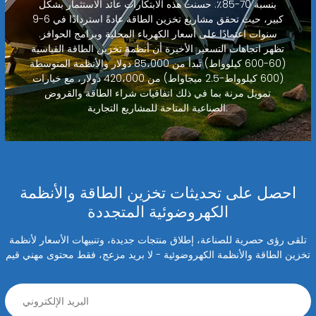
بنسبة 70-85٪. حسنت هذه الابتكارات عائد الاستثمار بشكل
كبير، حيث تحقق مشاريع تخزين الطاقة عادةً استردادًا في 6-9
سنوات اعتمادًا على أسعار الكهرباء المحلية وبرامج الحوافز.
تظهر اتجاهات التسعير الأخيرة أن أنظمة تخزين الطاقة القياسية
(60-600 كيلوواط) تبدأ من 85،000 دولار والأنظمة المتوسطة
(600 كيلوواط-2.5 ميجاواط) من 420،000 دولار، مع خيارات
تمويل مرنة بما في ذلك اتفاقيات شراء الطاقة والقروض
الصناعية المتاحة للمشاريع التجارية.
احصل على تحديثات تخزين الطاقة والأنظمة
الكهروضوئية المتجددة
تلقى رؤى حصرية للصناعة، إطلاق منتجات جديدة، وتنبيهات الأسعار لأنظمة
تخزين الطاقة والأنظمة الكهروضوئية - لا بريد مزعج، فقط محتوى مهني قيم