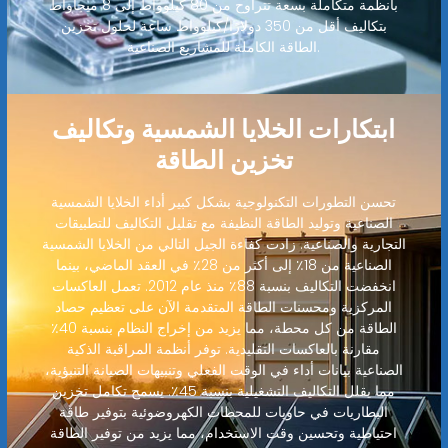
بأنظمة متكاملة بسعة تتراوح من 80 كيلوواط إلى 8 ميجاواط
بتكاليف أقل من 350 دولارًا/كيلوواط ساعة لحلول تخزين
الطاقة الكاملة للمشاريع الصناعية.
ابتكارات الخلايا الشمسية وتكاليف
تخزين الطاقة
تحسن التطورات التكنولوجية بشكل كبير أداء الخلايا الشمسية
الصناعية وتوليد الطاقة النظيفة مع تقليل التكاليف للتطبيقات
التجارية والصناعية. زادت كفاءة الجيل التالي من الخلايا الشمسية
الصناعية من 18٪ إلى أكثر من 28٪ في العقد الماضي، بينما
انخفضت التكاليف بنسبة 88٪ منذ عام 2012. تعمل العاكسات
المركزية ومحسنات الطاقة المتقدمة الآن على تعظيم حصاد
الطاقة من كل محطة، مما يزيد من إخراج النظام بنسبة 40٪
مقارنة بالعاكسات التقليدية. توفر أنظمة المراقبة الذكية
الصناعية بيانات أداء في الوقت الفعلي وتنبيهات الصيانة التنبؤية،
مما يقلل التكاليف التشغيلية بنسبة 45٪. يسمح تكامل تخزين
البطاريات في حاويات للمحطات الكهروضوئية بتوفير طاقة
احتياطية وتحسين وقت الاستخدام، مما يزيد من توفير الطاقة