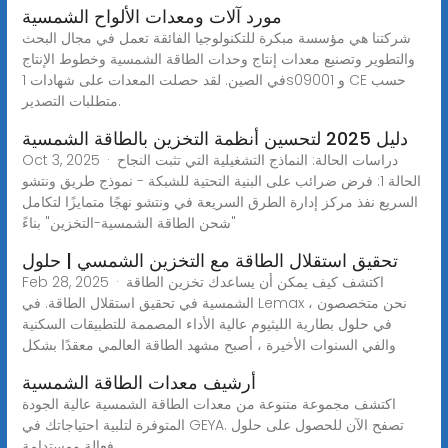
مورد آلات ومعدات الألواح الشمسية
شركتنا هي مؤسسة مبكرة للتكنولوجيا الفائقة تعمل في مجال البحث
والتطوير وتصنيع معدات إنتاج وحدات الطاقة الشمسية وخطوط الإنتاج
في الصين. لقد حصلت المعدات على شهادات 1s09001 و CE حسب
متطلبات التصدير.
دليل 2025 لتحسين أنظمة التخزين بالطاقة الشمسية
Oct 3, 2025 · دراسات الحالة: النماذج التشغيلية التي تثبت النجاح
الحالة 1: فرض ضرائب على البنية التحتية للشبكة - نموذج طريق ونتشو
السريع نفذ مركز إدارة الطرق السريعة في ونتشو نهجًا متمايزًا لتكامل
"شحن الطاقة الشمسية-التخزين" بناءً
تحقيق استقلال الطاقة مع التخزين الشمسي | حلول
Feb 28, 2025 · اكتشف كيف يمكن أن يساعدك تخزين الطاقة
الشمسية في تحقيق استقلال الطاقة. في Lemax ، نحن متخصصون
في حلول بطارية الليثيوم عالية الأداء المصممة للتطبيقات السكنية
والفي السنوات الأخيرة ، أصبح مشهد الطاقة العالمي معقدًا بشكل
أرشيف معدات الطاقة الشمسية
اكتشف مجموعة متنوعة من معدات الطاقة الشمسية عالية الجودة
المتوفرة لتلبية احتياجاتك في GEYA. تصفح الآن للحصول على حلول
فعالة ومستدامة.