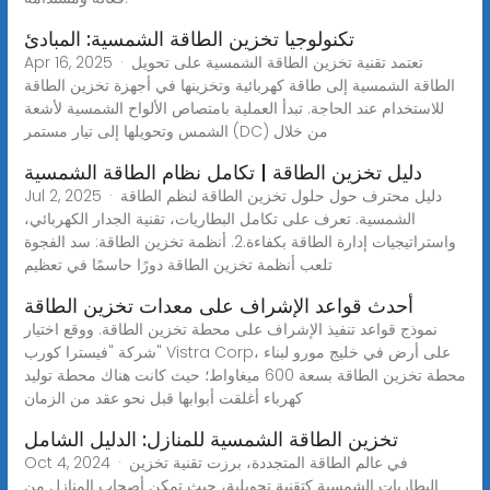
تكنولوجيا تخزين الطاقة الشمسية: المبادئ
Apr 16, 2025 · تعتمد تقنية تخزين الطاقة الشمسية على تحويل
الطاقة الشمسية إلى طاقة كهربائية وتخزينها في أجهزة تخزين الطاقة
للاستخدام عند الحاجة. تبدأ العملية بامتصاص الألواح الشمسية لأشعة
الشمس وتحويلها إلى تيار مستمر (DC) من خلال
دليل تخزين الطاقة | تكامل نظام الطاقة الشمسية
Jul 2, 2025 · دليل محترف حول حلول تخزين الطاقة لنظم الطاقة
الشمسية. تعرف على تكامل البطاريات، تقنية الجدار الكهربائي،
واستراتيجيات إدارة الطاقة بكفاءة.2. أنظمة تخزين الطاقة: سد الفجوة
تلعب أنظمة تخزين الطاقة دورًا حاسمًا في تعظيم
أحدث قواعد الإشراف على معدات تخزين الطاقة
نموذج قواعد تنفيذ الإشراف على محطة تخزين الطاقة. ووقع اختيار
شركة "فيسترا كورب" Vistra Corp، على أرض في خليج مورو لبناء
محطة تخزين الطاقة بسعة 600 ميغاواط؛ حيث كانت هناك محطة توليد
كهرباء أغلقت أبوابها قبل نحو عقد من الزمان
تخزين الطاقة الشمسية للمنازل: الدليل الشامل
Oct 4, 2024 · في عالم الطاقة المتجددة، برزت تقنية تخزين
البطاريات الشمسية كتقنية تحويلية، حيث تمكن أصحاب المنازل من