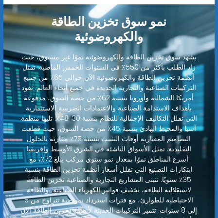
نمو سوق تخزين الطاقة
والكهروضوئية
يشهد سوق تخزين الطاقة والكهروضوئية نموًا غير مسبوق، حيث
زاد الطلب بأكثر من 550٪ في السنوات الخمس الماضية. تمثل
أنظمة تخزين الطاقة والكهروضوئية الآن حوالي 65٪ من جميع
التركيبات الصناعية والتجارية الجديدة في جميع أنحاء العالم. تقود
أمريكا الشمالية وأوروبا بنسبة 62٪ من حصة السوق، مدفوعة
بأهداف الاستدامة الصناعية والاعتمادات الضريبية الاستثمارية
التي تقلل التكاليف الإجمالية للنظام بنسبة 30-48٪. تليها منطقة
آسيا والمحيط الهادئ بنسبة 45٪ من حصة السوق، حيث قطعت
التصاميم المعيارية أوقات التثبيت بنسبة 75٪ مقارنة بالحلول
التقليدية. تمثل الأسواق الناشئة في الشرق الأوسط وإفريقيا
أسرع المناطق نموًا بمعدل نمو سنوي مركب يبلغ 72٪، مع
ابتكارات التصنيع التي تقلل أسعار أنظمة تخزين الطاقة بنسبة
35٪ سنويًا. تتبنى المشاريع التجارية والصناعية تخزين الطاقة
لاستقلالية الطاقة، تخفيف فواتير الكهرباء الصناعية، والطاقة
الاحتياطية للطوارئ، مع فترات استرداد نموذجية تتراوح من 5
إلى 8 سنوات. تتميز التركيبات الحديثة لأنظمة تخزين الطاقة الآن