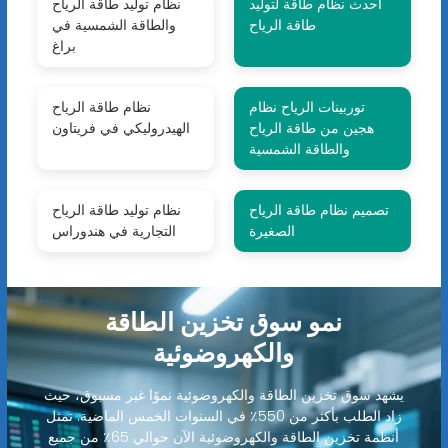
أحدث نظام طاقة لتوليد
نظام توليد طاقة الرياح
طاقة الرياح
والطاقة الشمسية في
براغ
توربينات الرياح نظام
نظام طاقة الرياح
هجين من طاقة الرياح
الهيدروليكي في فريتاون
والطاقة الشمسية
تصميم نظام طاقة الرياح
نظام توليد طاقة الرياح
الصغيرة
التجارية في هندوراس
نمو سوق تخزين الطاقة
والكهروضوئية
يشهد سوق تخزين الطاقة والكهروضوئية نموًا غير مسبوق، حيث
زاد الطلب بأكثر من 550٪ في السنوات الخمس الماضية. تمثل
أنظمة تخزين الطاقة والكهروضوئية الآن حوالي 65٪ من جميع