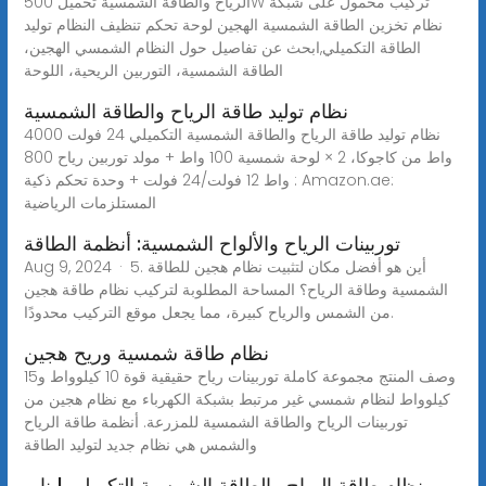
الرياح والطاقة الشمسية تحميل 500W تركيب محمول على شبكة
نظام تخزين الطاقة الشمسية الهجين لوحة تحكم تنظيف النظام توليد
الطاقة التكميلي,ابحث عن تفاصيل حول النظام الشمسي الهجين،
الطاقة الشمسية، التوربين الريحية، اللوحة
نظام توليد طاقة الرياح والطاقة الشمسية
نظام توليد طاقة الرياح والطاقة الشمسية التكميلي 24 فولت 4000
واط من كاجوكا، 2 × لوحة شمسية 100 واط + مولد توربين رياح 800
واط 12 فولت/24 فولت + وحدة تحكم ذكية : Amazon.ae:
المستلزمات الرياضية
توربينات الرياح والألواح الشمسية: أنظمة الطاقة
Aug 9, 2024 · 5. أين هو أفضل مكان لتثبيت نظام هجين للطاقة
الشمسية وطاقة الرياح؟ المساحة المطلوبة لتركيب نظام طاقة هجين
من الشمس والرياح كبيرة، مما يجعل موقع التركيب محدودًا.
نظام طاقة شمسية وريح هجين
وصف المنتج مجموعة كاملة توربينات رياح حقيقية قوة 10 كيلوواط و15
كيلوواط لنظام شمسي غير مرتبط بشبكة الكهرباء مع نظام هجين من
توربينات الرياح والطاقة الشمسية للمزرعة. أنظمة طاقة الرياح
والشمس هي نظام جديد لتوليد الطاقة
نظام طاقة الرياح والطاقة الشمسية التكميلي | ناير