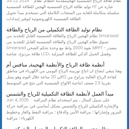
Jul 22, 2024 · نظام طاقة الرياح الشمسية الهجينمقدمة النظام: نظام
توليد طاقة الرياح الشمسية الهجين للطاقة الشمسية HT عبارة عن
سلسلة متكاملة للغاية من المنتجات الكاملة التي تستخدم مبدأ تحويل
الطاقة الشمسية الكهروضوئية لتوفير إمدادات
نظام توليد الطاقة التكميلي من الرياح والطاقة
نظام الهجين الرياح والطاقة الشمسية القابل للتجديد من Smaraad
تسوق نظام الهجين الرياح والطاقة الشمسية القابل للتجديد من
Smaraad بقوة 2000 واط مع وحدة تحكم الشحن MPPT - مصدر
طاقة مزدوج، شاشة LCD، وفصل الحمل الذكي للطاقة المنزلية
أنظمة طاقة الرياح والأنظمة الهجينة, منافس أم
وهنا ينبغي ايضاح ان انتاج توربينة الرياح اليومي من الكهرباء في مناطق
كفاءة الرياح العالية يتراوح من 12الي 20 ساعة خلال اليوم وهو يمثل
تقريبا 2.5 ضعف انتاجية الالواح الشمسية التي تنتج في المتوسط
مبدأ العمل لأنظمة الطاقة التكميلية للرياح والشمس
Jun 4, 2025 · على سبيل المثال ، يتم استخدام نظام المراقبة
والإشارة التكميلي للرياح والشمس بشكل أساسي في: مراقبة حركة
المرور وإشاراتها ؛ مراقبة الأمن والدفاع ؛ مراقبة النفط والغاز وخطوط
الكهرباء ؛ مراقبة
نظام تخزين الطاقة التكميلي المتصل بالشبكة من