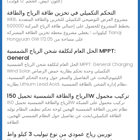
(اللون: ابيض، الحجم: 12 فولت)
التحكم التكميلي في تخزين طاقة الرياح والطاقة
WEBمشروع العرض التوضيحي التكميلي للتخزين والطاقة المتعددة ،
يخطط المشروع للحصول على إجمالي طاقة الرياح المركبة 500000
كيلووات ؛ يغطي مشروع محطة تخزين الطاقة المشتركة Tianqi
Hongyuan GW على مساحة من 172.05
الحل العام لتكلفة شحن الرياح الشمسية MPPT:
General
الحل العام لتكلفة شحن الرياح الشمسية MPPT: General Charging
Wind Solar التكميلي وحدة تحكم بطارية حمض الرصاص
الليثيوم,البحث عن التفاصيل والسعر حول وحدة التحكم الشمسية،
بطارية Lithium Lead Acid، نظام إدارة الشحن بالطاقة الشمسية،
الرياح والطاقة الشمسية تحميل 150W تركيب محمول
الرياح والطاقة الشمسية تحميل 150W تركيب محمول على الشبكة
نظام تخزين الطاقة الشمسية الهجين لوحة تحكم تنظيف النظام توليد
الطاقة التكميلي,ابحث عن تفاصيل حول النظام الشمسي الهجين،
الطاقة
توربين رياح عمودي من نوع تيوليب 3 كيلو واط