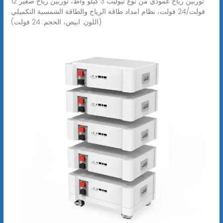
توربين رياح عمودي من نوع تيوليب 3 كيلو واط، توربين رياح صغير 12
فولت/24 فولت، نظام امداد طاقة الرياح والطاقة الشمسية التكميلي
(اللون: ابيض، الحجم: 24 فولت)