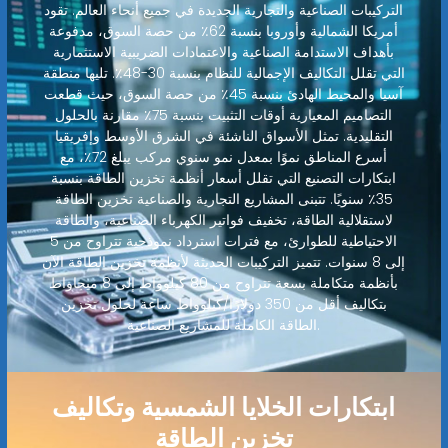
التركيبات الصناعية والتجارية الجديدة في جميع أنحاء العالم. تقود
أمريكا الشمالية وأوروبا بنسبة 62٪ من حصة السوق، مدفوعة
بأهداف الاستدامة الصناعية والاعتمادات الضريبية الاستثمارية
التي تقلل التكاليف الإجمالية للنظام بنسبة 30-48٪. تليها منطقة
آسيا والمحيط الهادئ بنسبة 45٪ من حصة السوق، حيث قطعت
التصاميم المعيارية أوقات التثبيت بنسبة 75٪ مقارنة بالحلول
التقليدية. تمثل الأسواق الناشئة في الشرق الأوسط وإفريقيا
أسرع المناطق نموًا بمعدل نمو سنوي مركب يبلغ 72٪، مع
ابتكارات التصنيع التي تقلل أسعار أنظمة تخزين الطاقة بنسبة
35٪ سنويًا. تتبنى المشاريع التجارية والصناعية تخزين الطاقة
لاستقلالية الطاقة، تخفيف فواتير الكهرباء الصناعية، والطاقة
الاحتياطية للطوارئ، مع فترات استرداد نموذجية تتراوح من 5
إلى 8 سنوات. تتميز التركيبات الحديثة لأنظمة تخزين الطاقة الآن
بأنظمة متكاملة بسعة تتراوح من 80 كيلوواط إلى 8 ميجاواط
بتكاليف أقل من 350 دولارًا/كيلوواط ساعة لحلول تخزين
الطاقة الكاملة للمشاريع الصناعية.
ابتكارات الخلايا الشمسية وتكاليف
تخزين الطاقة