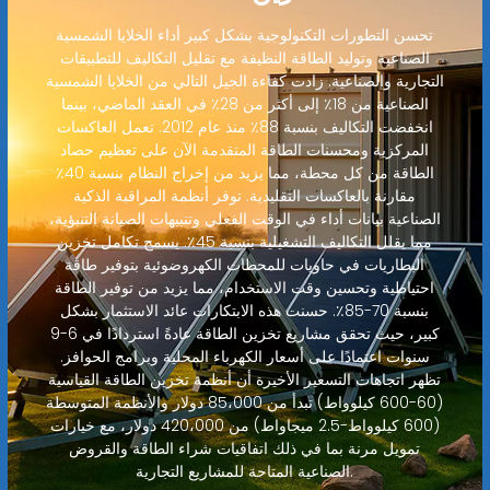
تحسن التطورات التكنولوجية بشكل كبير أداء الخلايا الشمسية
الصناعية وتوليد الطاقة النظيفة مع تقليل التكاليف للتطبيقات
التجارية والصناعية. زادت كفاءة الجيل التالي من الخلايا الشمسية
الصناعية من 18٪ إلى أكثر من 28٪ في العقد الماضي، بينما
انخفضت التكاليف بنسبة 88٪ منذ عام 2012. تعمل العاكسات
المركزية ومحسنات الطاقة المتقدمة الآن على تعظيم حصاد
الطاقة من كل محطة، مما يزيد من إخراج النظام بنسبة 40٪
مقارنة بالعاكسات التقليدية. توفر أنظمة المراقبة الذكية
الصناعية بيانات أداء في الوقت الفعلي وتنبيهات الصيانة التنبؤية،
مما يقلل التكاليف التشغيلية بنسبة 45٪. يسمح تكامل تخزين
البطاريات في حاويات للمحطات الكهروضوئية بتوفير طاقة
احتياطية وتحسين وقت الاستخدام، مما يزيد من توفير الطاقة
بنسبة 70-85٪. حسنت هذه الابتكارات عائد الاستثمار بشكل
كبير، حيث تحقق مشاريع تخزين الطاقة عادةً استردادًا في 6-9
سنوات اعتمادًا على أسعار الكهرباء المحلية وبرامج الحوافز.
تظهر اتجاهات التسعير الأخيرة أن أنظمة تخزين الطاقة القياسية
(60-600 كيلوواط) تبدأ من 85،000 دولار والأنظمة المتوسطة
(600 كيلوواط-2.5 ميجاواط) من 420،000 دولار، مع خيارات
تمويل مرنة بما في ذلك اتفاقيات شراء الطاقة والقروض
الصناعية المتاحة للمشاريع التجارية.