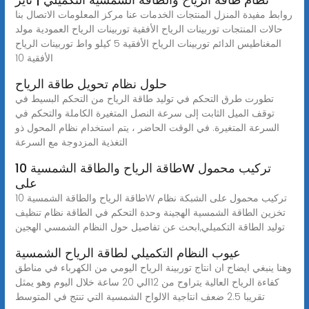
روابط مفيدة المنزل المنتجات الخدمات عنا مركز المعلومات الاتصال بنا
حالات المنتجات توربينات الرياح الأفقية توربينات الرياح العمودية مولد
المغناطيس الدائم توربينات الرياح الأفقية 5 كيلو واط توربينات الرياح
الأفقية 10
حلول نظام تحويل طاقة الرياح
تطورت طرق التحكم في توليد طاقة الرياح من التحكم البسيط في
توقف الميل الثابت إلى سرعة النصل المتغيرة الكاملة والتحكم في
السرعة المتغيرة. في الوقت الحاضر ، يتم استخدام نظام المحول ذو
التغذية المزدوجة مع السرعة
طاقة الرياح والطاقة الشمسية 10W تركيب محمول
على
طاقة الرياح والطاقة الشمسية 10W تركيب محمول على الشبكة نظام
تخزين الطاقة الشمسية الهجينة وحدة التحكم في الطاقة نظام تنظيف
توليد الطاقة التكميلي,ابحث عن تفاصيل حول النظام الشمسي الهجين
عيوب النظام التكميلي لطاقة الرياح الشمسية
وهنا ينبغي ايضاح ان انتاج توربينة الرياح اليومي من الكهرباء في مناطق
كفاءة الرياح العالية يتراوح من 12الي 20 ساعة خلال اليوم وهو يمثل
تقريبا 2.5 ضعف انتاجية الالواح الشمسية التي تنتج في المتوسط