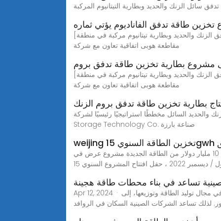
تخزين طاقة تدفق الفاناديوم يؤتي ثماره
[استقر مشروعان لبطارية تخزين طاقة تدفق الزنك والحديد وبطارية تيتانيوم مركبة في منطقة Xiaoting ، Hubei] في 1 يوليو 2022 ، وقعت حكومة منطقة شياوتينغ ، مدينة ييتشانغ ،
مقاطعة هوبى اتفاقية تعاون مع شركة
 مشروع بطارية تخزين طاقة تدفق بروم
[استقر مشروعان لبطارية تخزين طاقة تدفق الزنك والحديد وبطارية تيتانيوم مركبة في منطقة Xiaoting ، Hubei] في 1 يوليو 2022 ، وقعت حكومة منطقة شياوتينغ ، مدينة ييتشانغ ،
مقاطعة هوبى اتفاقية تعاون مع شركة
اج بطارية تخزين طاقة تدفق بروم الزنك
لسائل مخططًا استراتيجيًا رئيسيًا لشركة Weijing Energy
Storage Technology Co. صناعة بارزة
فق
وي جينغ هو أول 10 مليار دولار من الطاقة الجديدة مشروع عرض في ningdu مقاطعة[weijing تخزين الطاقة السنوي 15gwh الزنك والحديد تدفق البطارية بدأ المشروع] في 20
ينية تساعد في بناء محطات طاقة هجينة
Apr 12, 2024 · يعيش أكثر من ثلث سكان سورينام البالغ عددهم 623 ألف نسمة في المناطق الريفية. كما تحتاج البنية التحتية في البلاد خاصة في مجال توليد الطاقة وتوزيعها، إلى
ر. لذلك تساعد الشركات الصينية السكان في الروافد