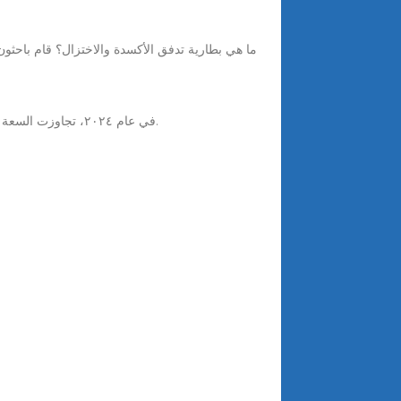
ما هي بطارية تدفق الأكسدة والاختزال؟ قام باحثو
Oct 2, 2025 · في عام ٢٠٢٤، تجاوزت السعة المُركّبة لتخزين طاقة بطاريات التدفق السائل في الصين جيجاوات ساعة لأول مرة، لتصل إلى ١.٨١ جيجاوات ساعة.