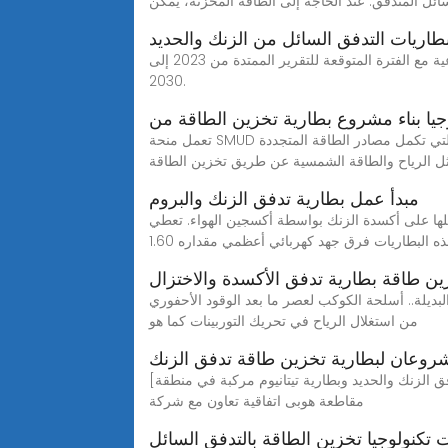
سائل المتدفق. عند الحاجة إلى الطاقة المخزنة، يمكن
ريات التدفق السائل من الزنك والحديد
داخل صناعة أو صناعات مختلفة. يتضمن تقرير سوق بطاريات التدفق السائل الزنك والحديد تحليلاً من حيث البيانات الكمية والنوعية مع الفترة المتوقعة للتقرير الممتدة من 2023 إلى
2030.
جيا بناء مشروع بطارية تخزين الطاقة من
تعمل منحة SMUD الحكومية التي تبلغ قيمتها10 مليون دولار على تطوير يهدف المشروع إلى عرض قدرة وموثوقية تكنولوجيا بطاريات تدفق الحديد، التي تكمل مصادر الطاقة المتجددة
ل الرياح والطاقة الشمسية عن طريق تخزين الطاقة
مبدأ عمل بطارية تدفق الزنك والبروم
عملها على أكسدة الزنك بواسطة أكسجين الهواء. تعطي
ه البطاريات فرق جهد كهربائي أعظمي مقداره 1.60
ن طاقة بطارية تدفق الأكسدة والاختزال
لوقود الأحفوري. Apr 4, 2022· ولا يختلف مبدأ توليد الكهرباء هنا عن ما سبق، فبدلا
من استغلال الرياح في تحريك التوربينات كما هو
روعان لبطارية تخزين طاقة تدفق الزنك
[استقر مشروعان لبطارية تخزين طاقة تدفق الزنك والحديد وبطارية تيتانيوم مركبة في منطقة Xiaoting ، Hubei] في 1 يوليو 2022 ، وقعت حكومة منطقة شياوتينغ ، مدينة ييتشانغ ،
مقاطعة هوبى اتفاقية تعاون مع شركة
 تكنولوجيا تخزين الطاقة بالتدفق السائل