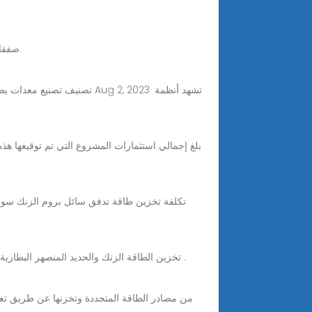
يعتمد الجهاز الإلكتروني على قوة بطارية الزنك والحديد. تقدم Alibaba.com صفقات بطارية الزنك والحديد لطيفة للمستهلك التكنولوجي.
تصنيف تصنيع معدات بطاريات 
في 18 أيار / مايو 2024 ، حفل افتتاح مشروع بناء قاعدة zhizao Weijing تخزين الطاقة الزنك والحديد المنصهر البطارية ( باوتو ) عقدت في باوتو معدات تصنيع المنطقة الصناعية .