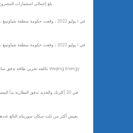
بلغ إجمالي استثمارات المشروع التي تم توقيعها هذه المرة 16 مليار يوان ، بما في ذلك
تكلفة تخزين طاقة تدفق سائل برو