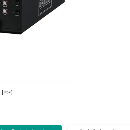
بناء بطارية تدفق سائل الزنك والحديد في سورينام [PDF]