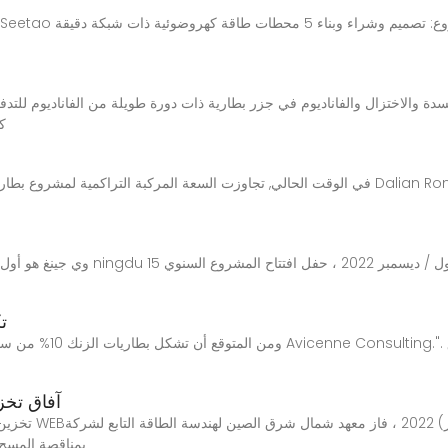
ك
في الوقت الحالي, تجاوزت السعة المركبة التراكمية لمشروع بطارية التدفق السائل بالكامل من الف
ق
ت
آفاق تخز
تخزين طاقة تدفق ا
بمناقصة المسح