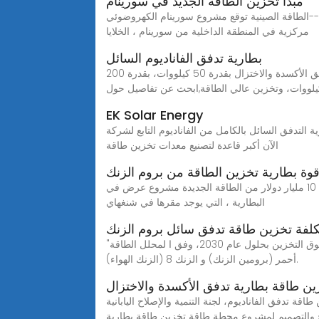
مبدأ تخزين الطاقة الجديد في سورينام
الطاقة الصينية توقع مشروع سورينام الكهروضوئي--Seetao يتضمن المحتوى الإنشائي للمرحلة الثانية من المشروع: تصميم وشراء وبناء 5 محطات طاقة كهروضوئية ذات شبكة دقيقة
مركزية في المنطقة الداخلية من سورينام ، الخلايا
بطارية تدفق الفاناديوم السائل
بطارية تخزين الطاقة الجديدة ذات تدفق الأكسدة والاختزال والفاناديوم في جزر بطارية ذات دورة طويلة من الفاناديوم للتدفق الأكسدة والاختزال بقدرة 50 كيلووات، بقدرة 200
يلووات، وتخزين عالي الطاقة,ابحث عن تفاصيل حول
EK Solar Energy
اناديوم التابع لشركة Dalian Rongke Energy Storage 720 ميغاواط/ساعة, وهي
الآن أكبر قاعدة لتصنيع معدات تخزين طاقة
وة بطارية تخزين الطاقة من بروم الزنك
وي جينغ هو أول 10 مليار دولار من الطاقة الجديدة مشروع عرض في ningdu مقاطعة في 20 كانون الأول / ديسمبر 2022 ، حفل افتتاح المشروع السنوي 15gwh الزنك والحديد تدفق
البطارية ، التي يوجد مقرها في شنغهاي
كلفة تخزين طاقة تدفق سائل بروم الزنك
"ومن المتوقع أن تشكل بطاريات الزنك 10% من سوق التخزين بحلول عام 2030، وفق ا لمحلل الطاقة Avicenne Consulting.". بعض الشركات البارزة في هذا المجال هي تدفق
أحمر (برومين الزنك) و الزنك 8 (الزنك الهواء).
ين طاقة بطارية تدفق الأكسدة والاختزال
لفاناديوم، لجنة التنمية والإصلاح اليابانية WEBفي 11 كانون الثاني (يناير) 2022 ، فاز معهد شمال شرق الصين لهندسة الطاقة التابع لشركة Energy China Power
 والتصميم لمشروع محطة طاقة تخزين طاقة بطارية