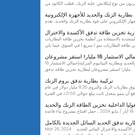
بطارية الزنك والحديد للأجهزة الإلكترونية
ية تخزين طاقة تدفق الأكسدة والاختزال
دة من أنظمة تخزين طاقة البطاريات Aug 2, 2023· تشهد أنظمة
ن طاقة البطاريات نمو ا سريع ا في السوق. فيما يلي
 الاستثمار 16 مليار! استقر مشروعان
بلغ إجمالي استثمارات المشروع التي تم توقيعها هذه المرة 16 مليار يوان ، بما في ذلك مشروعين لتخزين طاقة تدفق سائل الزنك والحديد وبطارية التيتانيوم المركبةإجمالي الاستثمار 16
مليار! استقر مشروعان لبطارية تخزين طاقة تدفق
تركيبة بطارية تدفق بروم الزنك
تكلفة تخزين طاقة تدفق سائل بروم الزنك سوق بطاريات بروم الزنك: التحليل الحالي والتوقعات (2023-2030) بلغت قيمة سوق بطاريات الزنك والبروم 8.35 مليار دولار في عام
وليا الداخلية تخزين الطاقة الزنك والحديد
رية تدفق الحديد السائل الجديدة بالكامل
Mar 26, 2024 · تلتقط بطارية تدفق الأكسدة والاختزال المائي للحديد (Fe) هنا الطاقة على شكل إلكترونات (e-) من مصادر الطاقة المتجددة وتخزنها عن طريق تغيير شحنة الحديد