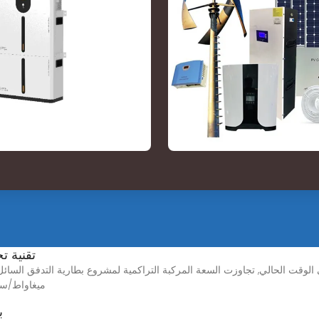
تقنية ت
ميغاواط/ساع
ب