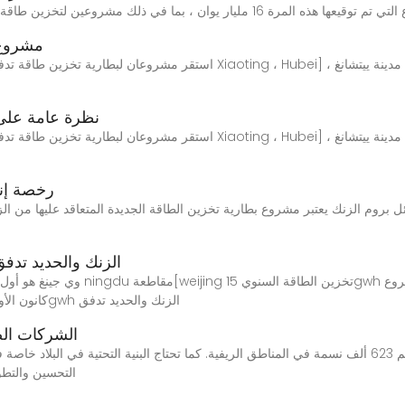
 مشروعين لتخزين طاقة تدفق سائل الزنك والحديد وبطارية التيتانيوم المركبة
مشروع 
نظرة عامة على
رخصة إنت
م الزنك يعتبر مشروع بطارية تخزين الطاقة الجديدة المتعاقد عليها من الزنك والحديد ا
weijing تخزين الطاقة السنوي 15gwh الزنك والحديد تد
كانون الأول / ديسمبر 2022 ، حفل افتتاح المشروع السنوي 15gwh الزنك والحديد تدفق
الشركات الص
التحسين والتطو