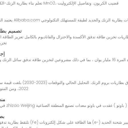
تعلم بناء بطارية الزنك-الكربون من نوع ليكلانش: علبة الزنك، قطب الكاثود من MnO2، قضيب الكربون، وتفاصيل الإلكتروليت
تصميم بطار
تخزين طاقة تدفق الأكسدة والاختزال والفاناديوم بالكامل تعزيز الطاقة المتجددة بالاستفا
تخزي
إجمالي
2022، ومن المتوقع أن ينمو بمعدل ثابت يبلغ حوالي 21.56٪ في الفترة
منغ
بطا