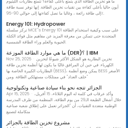
ما هو تخزين الطاقة الذي يتمتع بأعلى كفاءة؟ تتمتع بطاريات الليثيوم
أيون حاليا بأعلى كفاءة بين تقنيات تخزين الطاقة. إنها توفر نسبة طاقة
إلى طاقة رائعة ، وغالبا ما تصل كفاءتها إلى حوالي 90-95٪.
Energy 101: Hydropower
تركز سلسلة MCE''s Energy 101 على سبب وكيفية استخدام الطاقة
المتجددة حتى تتمكن من معرفة المزيد عن مفاهيم مثل فوائد الكتلة
الحيوية والعلم وراء الطاقة الشمسية.
ما هي موارد الطاقة الموزعة (DER)؟ | IBM
Nov 25, 2025 · تخزين البطارية هو الشكل الأكثر شيوعًا لتخزين
الكهرباء. في حين أن المرافق غالبًا ما يكون لها أنظمة تخزين طاقة
البطاريات الكبيرة الخاصة بها (BESS)، يمكن وضع أنظمة BESS الأصغر
"خلف العداد" في ممتلكات مستهلكي الطاقة. ومن
الجزائر تتجه نحو بناء سيادة صناعية وتكنولوجية
Apr 15, 2025 · وأكد عرقاب في كلمة له اليوم الثلاثاء، 15 أفريل،
خلال أشغال الطبعة الـ29 من يوم الطاقة، المنظمة من طرف المدرسة
الوطنية متعددة التقنيات، أن "الجزائر تعمل على إطلاق شعبة صناعية
متكاملة لتصنيع
مشروع تخزين الطاقة بالجزائر