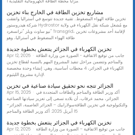
مزايا محطة الطاقة الكهرومائية التقليدية 1.
مشاريع تخزين الطاقة في الخارج بناء تخزين
تخزين طاقة الهواء المضغوط.. تقنية جديدة تتوسع في أستراليا واتفقت
شركة هيدروستور Hydrostor مع مُشغل شبكة نقل الكهرباء في ولاية
نيو ساوث ويلز "ترانسغرد" Transgrid، لإقامة أحد مشروعات تخزين
طاقة الهواء المضغوط في أستراليا، وهو
تخزين الكهرباء في الجزائر ينتعش بخطوة جديدة
Apr 12, 2025 · جانب من توقيع الاتفاقية - الصورة من وزارة الطاقة
والمناجم وتتضمن مراحل تنفيذ المشروع المهم بالنسبة لقطاع تخزين
الكهرباء في الجزائر، 4 محطات أساسية، وهي: إنشاء وحدة مخصصة
لإدارة مشروع الليثيوم.
الجزائر تتجه نحو تحقيق سيادة صناعية في تخزين
Apr 15, 2025 · أكد وزير الطاقة والمناجم والطاقات المتجددة في
الجزائر، محمد عرقاب، أن بلاده تسعى إلى تعزيز سيادتها الصناعية
والتكنولوجية في تخزين الطاقةسولارابيك – الجزائر العاصمة، الجزائر–
15 أبريل 2025: أكد وزير الطاقة والمناجم
تخزين الكهرباء في الجزائر ينتعش بخطوة جديدة
Apr 12, 2025 · جانب من توقيع الاتفاقية – الصورة من وزارة الطاقة