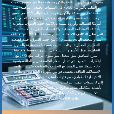
يشهد سوق تخزين الطاقة والكهروضوئية نموًا غير مسبوق، حيث
زاد الطلب بأكثر من 550٪ في السنوات الخمس الماضية. تمثل
أنظمة تخزين الطاقة والكهروضوئية الآن حوالي 65٪ من جميع
التركيبات الصناعية والتجارية الجديدة في جميع أنحاء العالم. تقود
أمريكا الشمالية وأوروبا بنسبة 62٪ من حصة السوق، مدفوعة
بأهداف الاستدامة الصناعية والاعتمادات الضريبية الاستثمارية
التي تقلل التكاليف الإجمالية للنظام بنسبة 30-48٪. تليها منطقة
آسيا والمحيط الهادئ بنسبة 45٪ من حصة السوق، حيث قطعت
التصاميم المعيارية أوقات التثبيت بنسبة 75٪ مقارنة بالحلول
التقليدية. تمثل الأسواق الناشئة في الشرق الأوسط وإفريقيا
أسرع المناطق نموًا بمعدل نمو سنوي مركب يبلغ 72٪، مع
ابتكارات التصنيع التي تقلل أسعار أنظمة تخزين الطاقة بنسبة
35٪ سنويًا. تتبنى المشاريع التجارية والصناعية تخزين الطاقة
لاستقلالية الطاقة، تخفيف فواتير الكهرباء الصناعية، والطاقة
الاحتياطية للطوارئ، مع فترات استرداد نموذجية تتراوح من 5
إلى 8 سنوات. تتميز التركيبات الحديثة لأنظمة تخزين الطاقة الآن
بأنظمة متكاملة بسعة تتراوح من 80 كيلوواط إلى 8 ميجاواط
بتكاليف أقل من 350 دولارًا/كيلوواط ساعة لحلول تخزين
الطاقة الكاملة للمشاريع الصناعية.