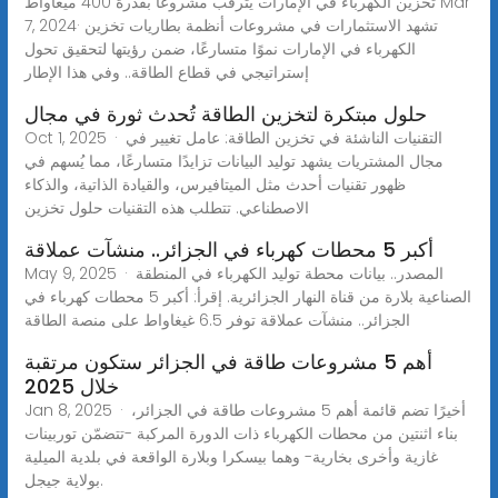
تخزين الكهرباء في الإمارات يترقب مشروعًا بقدرة 400 ميغاواط Mar
7, 2024· تشهد الاستثمارات في مشروعات أنظمة بطاريات تخزين
الكهرباء في الإمارات نموًا متسارعًا، ضمن رؤيتها لتحقيق تحول
إستراتيجي في قطاع الطاقة.. وفي هذا الإطار
حلول مبتكرة لتخزين الطاقة تُحدث ثورة في مجال
Oct 1, 2025 · التقنيات الناشئة في تخزين الطاقة: عامل تغيير في
مجال المشتريات يشهد توليد البيانات تزايدًا متسارعًا، مما يُسهم في
ظهور تقنيات أحدث مثل الميتافيرس، والقيادة الذاتية، والذكاء
الاصطناعي. تتطلب هذه التقنيات حلول تخزين
أكبر 5 محطات كهرباء في الجزائر.. منشآت عملاقة
May 9, 2025 · المصدر.. بيانات محطة توليد الكهرباء في المنطقة
الصناعية بلارة من قناة النهار الجزائرية. إقرأ: أكبر 5 محطات كهرباء في
الجزائر.. منشآت عملاقة توفر 6.5 غيغاواط على منصة الطاقة
أهم 5 مشروعات طاقة في الجزائر ستكون مرتقبة
خلال 2025
Jan 8, 2025 · أخيرًا تضم قائمة أهم 5 مشروعات طاقة في الجزائر،
بناء اثنتين من محطات الكهرباء ذات الدورة المركبة -تتضمّن توربينات
غازية وأخرى بخارية- وهما بيسكرا وبلارة الواقعة في بلدية الميلية
بولاية جيجل.