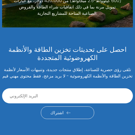
(600 كيلوواط-2.5 ميجاواط) من 420،000 دولار، مع خيارات
تمويل مرنة بما في ذلك اتفاقيات شراء الطاقة والقروض
الصناعية المتاحة للمشاريع التجارية.
احصل على تحديثات تخزين الطاقة والأنظمة
الكهروضوئية المتجددة
تلقى رؤى حصرية للصناعة، إطلاق منتجات جديدة، وتنبيهات الأسعار لأنظمة
تخزين الطاقة والأنظمة الكهروضوئية - لا بريد مزعج، فقط محتوى مهني قيم
اشتراك