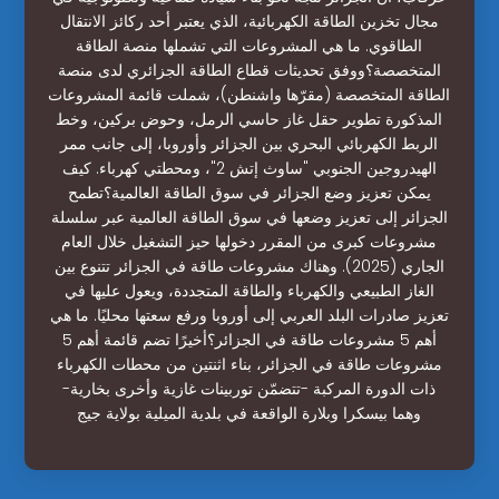
مجال تخزين الطاقة الكهربائية، الذي يعتبر أحد ركائز الانتقال
الطاقوي. ما هي المشروعات التي تشملها منصة الطاقة
المتخصصة؟ووفق تحديثات قطاع الطاقة الجزائري لدى منصة
الطاقة المتخصصة (مقرّها واشنطن)، شملت قائمة المشروعات
المذكورة تطوير حقل غاز حاسي الرمل، وحوض بركين، وخط
الربط الكهربائي البحري بين الجزائر وأوروبا، إلى جانب ممر
الهيدروجين الجنوبي "ساوث إتش 2"، ومحطتي كهرباء. كيف
يمكن تعزيز وضع الجزائر في سوق الطاقة العالمية؟تطمح
الجزائر إلى تعزيز وضعها في سوق الطاقة العالمية عبر سلسلة
مشروعات كبرى من المقرر دخولها حيز التشغيل خلال العام
الجاري (2025). وهناك مشروعات طاقة في الجزائر تتنوع بين
الغاز الطبيعي والكهرباء والطاقة المتجددة، ويعول عليها في
تعزيز صادرات البلد العربي إلى أوروبا ورفع سعتها محليًا. ما هي
أهم 5 مشروعات طاقة في الجزائر؟أخيرًا تضم قائمة أهم 5
مشروعات طاقة في الجزائر، بناء اثنتين من محطات الكهرباء
ذات الدورة المركبة -تتضمّن توربينات غازية وأخرى بخارية-
وهما بيسكرا وبلارة الواقعة في بلدية الميلية بولاية جيج