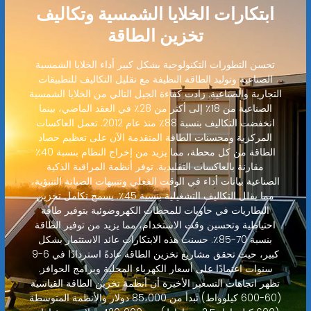
ابتكارات الخلايا الشمسية وتكاليف
تخزين الطاقة
تحسن التطورات التكنولوجية بشكل كبير أداء الخلايا الشمسية
الصناعية وتوليد الطاقة النظيفة مع تقليل التكاليف للتطبيقات
التجارية والصناعية. زادت كفاءة الجيل التالي من الخلايا الشمسية
الصناعية من 18٪ إلى أكثر من 28٪ في العقد الماضي، بينما
انخفضت التكاليف بنسبة 88٪ منذ عام 2012. تعمل العاكسات
المركزية ومحسنات الطاقة المتقدمة الآن على تعظيم حصاد
الطاقة من كل محطة، مما يزيد من إخراج النظام بنسبة 40٪
مقارنة بالعاكسات التقليدية. توفر أنظمة المراقبة الذكية
الصناعية بيانات أداء في الوقت الفعلي وتنبيهات الصيانة التنبؤية،
مما يقلل التكاليف التشغيلية بنسبة 45٪. يسمح تكامل تخزين
البطاريات في حاويات للمحطات الكهروضوئية بتوفير طاقة
احتياطية وتحسين وقت الاستخدام، مما يزيد من توفير الطاقة
بنسبة 70-85٪. حسنت هذه الابتكارات عائد الاستثمار بشكل
كبير، حيث تحقق مشاريع تخزين الطاقة عادةً استردادًا في 6-9
سنوات اعتمادًا على أسعار الكهرباء المحلية وبرامج الحوافز.
تظهر اتجاهات التسعير الأخيرة أن أنظمة تخزين الطاقة القياسية
(60-600 كيلوواط) تبدأ من 85،000 دولار والأنظمة المتوسطة