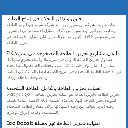
حلول وبدائل التحكم في إنتاج الطاقة
وقد تعاونت شركة "ويسترن باور" مع شركة سينيرجي لتوليد الطاقة
وطلبت من اثنين وخمسين من مُلّاك المنازل الانضمام إلى المشروع
وتم تخصيص 8 آلاف كيلووات من التخزين لكل منزل، ما يساعد في
تخزين الطاقة
ما هي مشاريع تخزين الطاقة المضخوخة في سريلانكا؟
صندوق تخزين الطاقة الدولي في سريلانكا وفيتنام تعتزم سريلانكا
استثمار 11 مليار دولار حتى 2030 على محطات الطاقة والبنية التحتية
لزيادة حصة الطاقة المتحددة في مزيج الطاقة لتصل إلى 70 في المائة،
وذلك وفقا لما قاله روهان
تقنيات تخزين الطاقة وتكامل الطاقة المتجددة
5 days ago · تخزين الطاقة تخزين الطاقة هو عملية تخزين الطاقة
المُولَّدة لحين الحاجة إليها. تُعد هذه العملية بالغة الأهمية عندما يختلف
وقت إنتاج الطاقة عن وقت استهلاكها. ولأن مصادر الطاقة المتجددة
(الشمسية، وطاقة الرياح، وغيرها
Eco Boost: تقنيات تخزين الطاقة غير مقفلة!