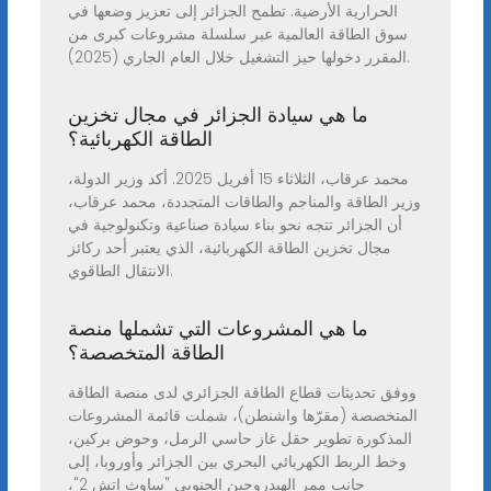
الحرارية الأرضية. تطمح الجزائر إلى تعزيز وضعها في
سوق الطاقة العالمية عبر سلسلة مشروعات كبرى من
المقرر دخولها حيز التشغيل خلال العام الجاري (2025).
ما هي سيادة الجزائر في مجال تخزين
الطاقة الكهربائية؟
محمد عرقاب، الثلاثاء 15 أفريل 2025. أكد وزير الدولة،
وزير الطاقة والمناجم والطاقات المتجددة، محمد عرقاب،
أن الجزائر تتجه نحو بناء سيادة صناعية وتكنولوجية في
مجال تخزين الطاقة الكهربائية، الذي يعتبر أحد ركائز
الانتقال الطاقوي.
ما هي المشروعات التي تشملها منصة
الطاقة المتخصصة؟
ووفق تحديثات قطاع الطاقة الجزائري لدى منصة الطاقة
المتخصصة (مقرّها واشنطن)، شملت قائمة المشروعات
المذكورة تطوير حقل غاز حاسي الرمل، وحوض بركين،
وخط الربط الكهربائي البحري بين الجزائر وأوروبا، إلى
جانب ممر الهيدروجين الجنوبي "ساوث إتش 2"،