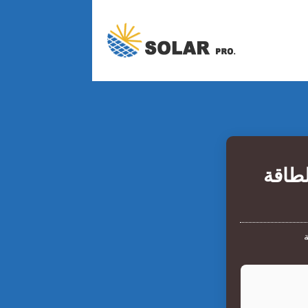
لطاقة
ة