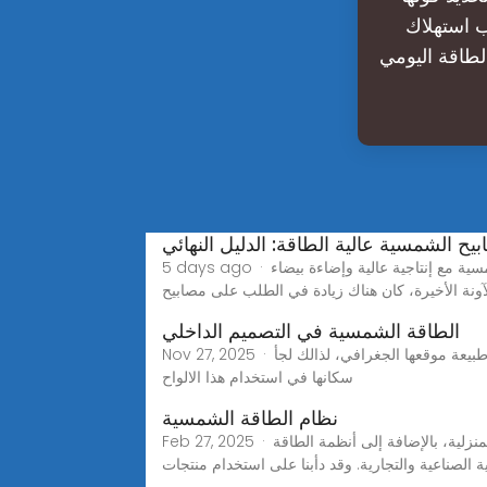
ب استهلاك
قة اليومي (Wh) لكل جهاز باستخدام الصيغة: الطاقة (W) × ساعات الاستخدام (h) =
بيح الشمسية عالية الطاقة: الدليل النهائي
5 days ago · استكشف الدليل النهائي للمصابيح الشمسية عالية الطاقة لحلول الإضاءة الخارجية. تسوق خيارات عالية الجودة تعمل بالطاقة الشمسية مع إنتاجية عالية وإضاءة بيضاء
آونة الأخيرة، كان هناك زيادة في الطلب على مصابيح
الطاقة الشمسية في التصميم الداخلي
Nov 27, 2025 · وتوضع الالواح الشمسية على سطح المنزل لتمتص الطاقة من اشعة الشمس المباشره لها، واتجهت بعض الدول للاستفادة منها بحكم طبيعة موقعها الجغرافي، لذالك لجأ
سكانها في استخدام هذا الالواح
نظام الطاقة الشمسية
Feb 27, 2025 · مجموعات ألواح الطاقة الشمسية من داونيس للبيع - سكنية وتجارية تتخصص شركة داونيس في أنظمة تخزين الطاقة الشمسية المنزلية، بالإضافة إلى أنظمة الطاقة
الصناعية والتجارية. وقد دأبنا على استخدام منتجات