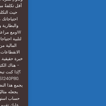
أقل تكلفةً مبد
احتياجاتك 
والبطارية و
لتلبية احتيا
المالية من
الانقطاعات.
خبرة حقيقية. 
- هناك الكث
يجمع هذا النظ
يجعله مثالي
حساب استهل
عليك تقييم 