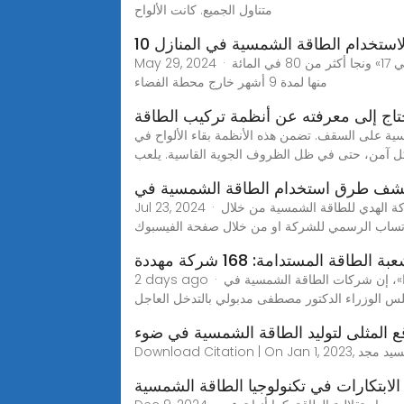
متناول الجميع. كانت الألواح
ح لاستخدام الطاقة الشمسية في المنازل
May 29, 2024 · وأضاف أنه في 2022، أرسل فريق من جامعة هوكايدو في اليابان طحالب إلى الفضاء على متن المركبة الفضائية «سيغنوس إن جي 17» ونجا أكثر من 80 في المائة
منها لمدة 9 أشهر خارج محطة الفضاء
تاج إلى معرفته عن أنظمة تركيب الطاقة
ية على السقف. تضمن هذه الأنظمة بقاء الألواح في
ل آمن، حتى في ظل الظروف الجوية القاسية. يلعب
كشف طرق استخدام الطاقة الشمسية في
Jul 23, 2024 · اختيار مُقاول مُعتمد: من المهم اختيار مُقاول مُعتمد لتركيب نظام الطاقة الشمسية لضمان جودة التركيب وكفاءته. تواصل مع شركة الهدي للطاقة الشمسية من خلال
 الطاقة المستدامة: 168 شركة مهددة
2 days ago · أكد المهندس أيمن هيبة، رئيس شعبة الطاقة المستدامة بالغرفة التجارية بالقاهرة، ورئيس جمعية تنمية الطاقة المستدامة «سيدا»، إن شركات الطاقة الشمسية في
 الوزراء الدكتور مصطفى مدبولي بالتدخل العاجل
قع المثلى لتوليد الطاقة الشمسية في ضوء
لابتكارات في تكنولوجيا الطاقة الشمسية