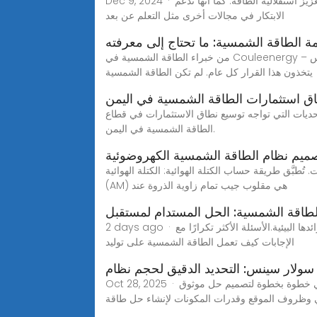
Dec 9, 2024 · تكمن أهمية تكنولوجيا الطاقة الشمسية في دورها الحيوي في تقليل الاعتماد على الوقود الأحفوري، وتقليل انبعاثات الكربون، وتعزيز استقلالية الطاقة. كما أنها تدعم
الابتكار في مجالات أخرى مثل التعلم عن بعد
 الطاقة الشمسية: ما تحتاج إلى معرفته
من خبراء الطاقة الشمسية في Couleenergy – جعل الطاقة الشمسية بسيطة للجميع في جميع أنحاء العالم هل تفكر في التحول إلى الطاقة الشمسية؟ لست وحدك. ملايين الناس
يتخذون هذا القرار كل عام. لم تكن الطاقة الشمسية
ق استثمارات الطاقة الشمسية في اليمن
ديات التي تواجه توسيع نطاق الاستثمارات في قطاع
الطاقة الشمسية في اليمن.
ميم نظام الطاقة الشمسية الكهروضوئية
تُطبَّق طريقة حساب الكتلة الهوائية: الكتلة الهوائية
(AM) هي مقلوب جيب تمام زاوية الذروة عند
الطاقة الشمسية: الحل المستدام لمستقبل
2 days ago · اكتشف كيف تسهم الطاقة الشمسية في تحقيق الاستدامة وتلبية احتياجات الطاقة. تعرف على تقنيات التحويل الكهروضوئي، فوائدها البيئية.الأسئلة الأكثر تكرارًا مع
الإجابات كيف تعمل الطاقة الشمسية على توليد
لار سينس: التحديد الدقيق لحجم نظام
Oct 28, 2025 · دليل احترافي خطوة بخطوة لتصميم حل موثوق RICHYE يعمل بالطاقة المستقلة تصميم نظام شمسي خارج الشبكة يتطلب كلاً من الفن والعلم: يجب أن توازن بين
قي وظروف الموقع وقدرات المكونات لإنشاء حل طاقة