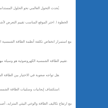
Oct 22, 2025 · يُحدث التحول العالمي نحو الحلول المستدامة والذكية تحولاً سريعاً في صناعة الإضاءة الخارجية. ومع اقتراب عام ٢٠٢٥، لن تكون الإضاءة الشمسية خياراً متاحاً.
Aug 18, 2025 · تقييم الطاقة الشمسية الكهروضوئية هو وسيلة مهمة لقياس مدى قابلية استغلال موارد الطاقة الشمسية في منطقة معينة وإمكانية توليد الطاقة الكهربائية من خلالها.
1 day ago · هل تواجه صعوبة في الاختيار بين الطاقة الشمسية المتصلة بالشبكة أو غير المتصلة بها؟ احصل على الإجابة هنا واحصل على أفضل استثمار في الطاقة الشمسية.
5 days ago · استكشاف إيجابيات وسلبيات الطاقة الشمسية في عام 2024. اكتشف الفوائد والعيوب والعوامل الرئيسية التي يجب مراعاتها قبل التحول إلى الطاقة الشمسية.
مع ارتفاع تكاليف الطاقة والوعي البيئي المتزايد، 