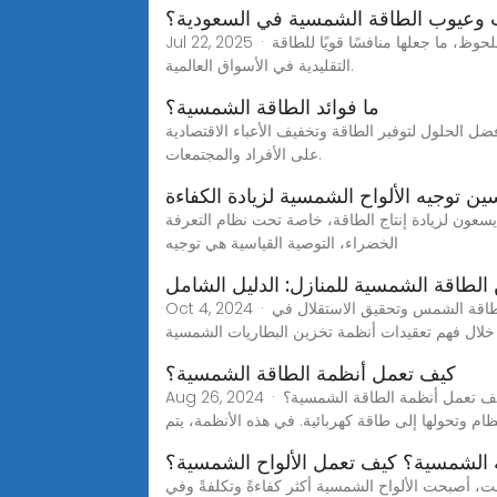
 وعيوب الطاقة الشمسية في السعودية؟
Jul 22, 2025 · أسهم التطور السريع في تقنيات الطاقة المتجددة، وعلى رأسها الطاقة الشمسية، في خفض التكاليف التشغيلية والإنشائية بشكل ملحوظ، ما جعلها منافسًا قويًا للطاقة
التقليدية في الأسواق العالمية.
ما فوائد الطاقة الشمسية؟
 الحلول لتوفير الطاقة وتخفيف الأعباء الاقتصادية
على الأفراد والمجتمعات.
ن توجيه الألواح الشمسية لزيادة الكفاءة
 يسعون لزيادة إنتاج الطاقة، خاصة تحت نظام التعرفة
الخضراء، التوصية القياسية هي توجيه
الطاقة الشمسية للمنازل: الدليل الشامل
Oct 4, 2024 · في عالم الطاقة المتجددة، برزت تقنية تخزين البطاريات الشمسية كتقنية تحويلية، حيث تمكن أصحاب المنازل من الاستفادة من طاقة الشمس وتحقيق الاستقلال في
خلال فهم تعقيدات أنظمة تخزين البطاريات الشمسية
كيف تعمل أنظمة الطاقة الشمسية؟
Aug 26, 2024 · كيف تعمل أنظمة الطاقة الشمسية؟, Remak Solarيمكن رؤية مبدأ عمل أنظمة الطاقة الشمسية معقداً. ومع ذلك، في أبسط تعريف، تمر الطاقة الضوئية من
م وتحولها إلى طاقة كهربائية. في هذه الأنظمة، يتم
 الشمسية؟ كيف تعمل الألواح الشمسية؟
قت، أصبحت الألواح الشمسية أكثر كفاءةً وتكلفةً وفي