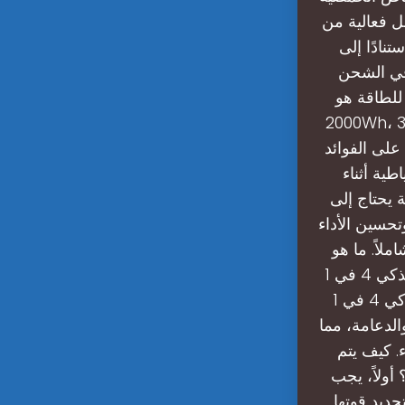
أقل فعالية من
ية؟استنادًا إلى
 في الشحن
 للطاقة هو
2000Wh، ومع مراعاة عوامل الطقس، قد تحتاج إلى أربعة ألواح شمسية بقدرة 300W
على الفوائد
طية أثناء
 يحتاج إلى
تحسين الأداء
لاً. ما هو
نظام الطاقة الشمسية الذكي 4 في 1 S1240P80؟إذا كنت تبحث عن حل طاقة شمسية
جاهز للاستخدام، نوصي بـ نظام الطاقة الشمسية الذكي 4 في 1 SOLAR-S1240P80.
الدعامة، مما
ء. كيف يتم
ولاً، يجب
حديد قوتها