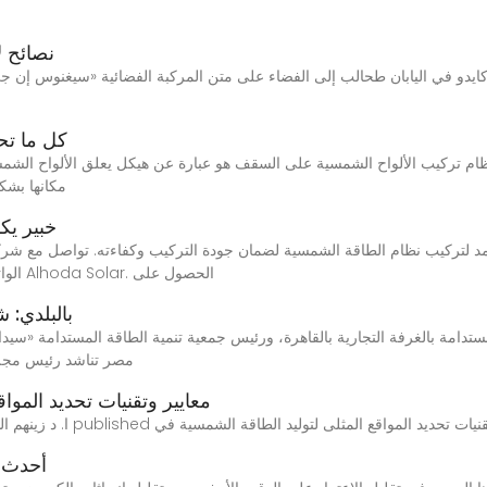
10 نصائ
كل ما تح
م تركيب الألواح الشمسية على السقف هو عبارة عن هيكل يعلق الألواح الشمس
مكانها بشك
خبير ي
الواتساب الرسمي للشركة او من خلال صفحة الفيسبوك Alhoda Solar. الحصول على
بالبلدي: شعبة
مصر تناشد رئيس مجلس
معايير وتقنيات تحديد الموا
Download Citati, ا. د زينهم السيد مجد published معايير وتقنيات تحديد المواقع المثلى لتوليد الطاقة الشمسية في
أحدث ا