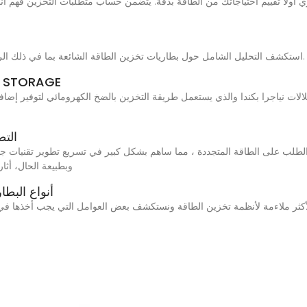
استكشف التحليل الشامل حول بطاريات تخزين الطاقة الشائعة بما في ذلك الرصاص-الحمض، الليثيوم أيون، والنيكل معدن الهيدريد.
مجتمع التكنولوجياتخزين ال
التط
وبطبيعة الحال، أثار
9 أنواع الب