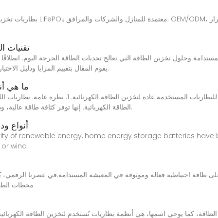
تقنيات ا
يقوم المقال بتقييم المزايا ودليل الاختيار والتطبيقات المبتكرة ومستقبل البطاريات المستدامة.
ما هي أن
في هذه المقالة، سوف نستكشف الأنواع المختلفة للبطاريات ا
الطاقة الكهربائية. إنها توفر كثافة طاقة عالية، ودورة حياة طويلة، ومعدلات تفريغ ذاتي منخفضة نسبيًا.
أنواع ود
larity of renewable energy, home energy storage batteries ha
 or wind
محطات الطاق
لطاقة، كما يوحي اسمها، هي أنظمة بطاريات تُستخدم لتخزين الطاقة الكهربائية