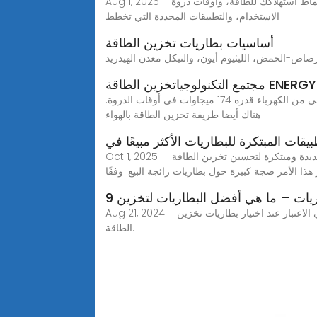
Aug 1, 2025 · عند النظر في حلول تخزين الطاقة، من الضروري أولًا تقييم احتياجاتك من الطاقة بدقة. يتضمن حساب متطلبات التخزين فهم أنماط استهلاكك للطاقة، وأوقات ذروة
الاستخدام، والتطبيقات المحددة التي تخطط
أساسيات بطاريات تخزين الطاقة
طاقة ENERGY STORAGE
في الصورة مثال لسد مجمع سير ادم بيك في شلالات نياجرا بكندا والذي يستعمل طريقة التخزين بالضخ الكهرومائي لتوفير إضافي من الكهرباء قدره 174 ميجاوات في أوقات الذروة.
هناك أيضا طريقة تخزين الطاقة بالهواء
بيقات المبتكرة للبطاريات الأكثر مبيعًا في
Oct 1, 2025 · في الآونة الأخيرة، كان هناك زيادة كبيرة في الطلب على الطاقة المتجددة ، مما ساهم بشكل كبير في تسريع تطوير تقنيات جديدة ومبتكرة لتحسين تخزين الطاقة.
 هذا الأمر ضجة كبيرة حول بطاريات رائجة البيع. وفقًا
طاريات – ما هي أفضل البطاريات لتخزين
Aug 21, 2024 · في هذه المقالة, سنبحث في أنواع البطاريات الأكثر ملاءمة لأنظمة تخزين الطاقة ونستكشف بعض العوامل التي يجب أخذها في الاعتبار عند اختيار بطاريات تخزين
الطاقة.