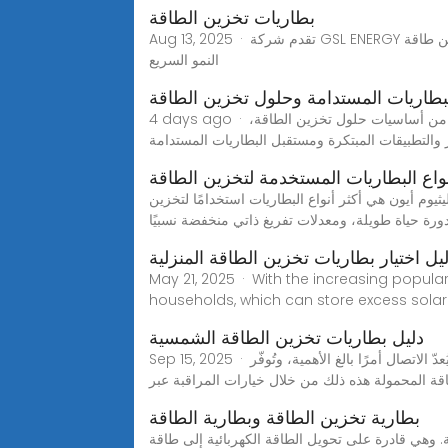
بطاريات تخزين الطاقة
Aug 13, 2025 · تقدم شركة GSL ENERGY بطاريات تخزين طاقة LiFePO₄ معتمدة للمنازل والشركات والمرافق. OEM/ODM، مشاريع عالمية، أكثر من 6500 دورة حياةمع استمرار
النمو السريع
لبطاريات المستدامة وحلول تخزين الطاقة
4 days ago · تتناول هذه التدوينة بشكل شامل تقنيات البطاريات المستدامة وحلول تخزين الطاقة التي تعالج تحديات الطاقة الحرجة اليوم. انطلاقًا من أساسيات حلول تخزين الطاقة،
واع البطاريات المستخدمة لتخزين الطاقة
لمستخدمة عادة لتخزين الطاقة الكهربائية. 1. نظرة عامة. بطاريات الليثيوم أيون هي أكثر أنواع البطاريات استخدامًا لتخزين
ليل اختيار بطاريات تخزين الطاقة المنزلية
May 21, 2025 · With the increasing popu
households, which can store excess solar
دليل بطاريات تخزين الطاقة الشمسية
Sep 15, 2025 · حلول بطارية تخزين الطاقة الشمسية للحصول على طاقة احتياطية فعالة وموثوقة في المعيشة المستدامة.في عصرنا الرقمي، يُعدّ الاتصال أمرًا بالغ الأهمية، وتُوفّر
ة المحمولة هذه ذلك من خلال خيارات المراقبة عبر
بطارية تخزين الطاقة وبطارية الطاقة
. وهي قادرة على تحويل الطاقة الكهربائية إلى طاقة