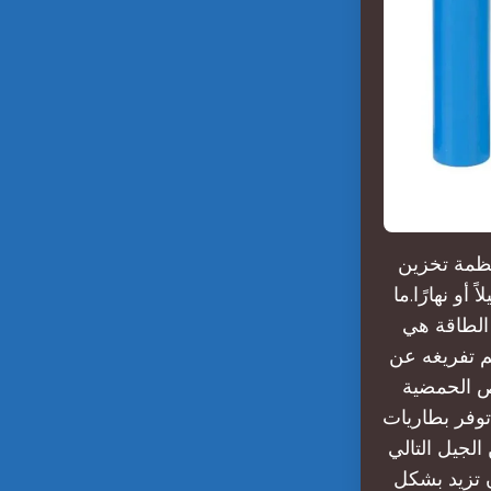
نظمة تخزين
أو نهارًا.ما
خزين الطاقة هي
م تفريغه عن
اص الحمضية
فات الحديد الليثيوم):. ما هي تقنيات البطاريات التي
لجيل التالي
ن تزيد بشكل