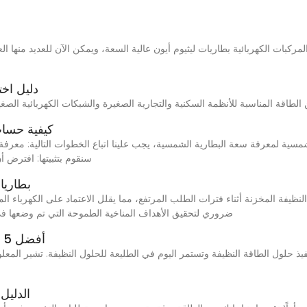
دليل اخت
كيفية حساب
سنقوم بتثبيتها: افترض أ
بطاريا
نظيفة المخزنة أثناء فترات الطلب المرتفع، مما يقلل الاعتماد على الكهرباء الم
ضروري لتحقيق الأهداف المناخية الطموحة التي تم وضعها في
أفضل 5 تقنيات تخزين طاقة في ألمانيا لعام 2024
 تنفيذ حلول الطاقة النظيفة وتستمر اليوم في الطليعة للحلول النظيفة. تشير المع
الدليل