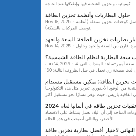
كيميائية، وتخزين الشحنة فيها وإطلاقها عند الحاجة.
حلول البطاريات وأنظمة تخزين الطاقة
Nov 18, 2025 · يرتبط تخزين الطاقة ارتباطًا وثيقًا بالكهرباء. تستخدم المركبات الكهربائية بطاريات ليثيوم أيون عالية السعة، ويمكن الآن للعديد منها العمل كوحدات تخزين متنقلة (أنظمة
توصيل المركبات بالشبكة).
يار بطاريات تخزين الطاقة: السعة والجهد
 سعة البطارية لنظام الطاقة الشمسية؟
Jun 14, 2025 · 4. احسب سعة شحن بطارية التخزين لنظام الطاقة الشمسية لمعرفة سعة البطارية الشمسية، يجب علينا اتباع الخطوات التالية: معرفة سعة أمبير-ساعة للمعدات التي
ن لدينا مضخة ري تعمل في ظل الظروف التالية: 160
ت تخزين الطاقة: تمكين مستقبل مستدام
نتجة من الوقود الأحفوري. تعزيز مثل هذه التكنولوجيا
 اتفاقية باريس، حيث توفر مسارًا نحو مستقبل أكثر
لومات المتاحة إلى أن البلاد تعمل بنشاط على الاقتصاد
الأخضر، وبالتالي أصبحت في هذه الحالة
 النهائي لاختيار أفضل بطارية تخزين طاقة