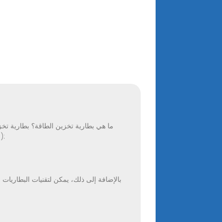
أخرى إلى طاقة كهربائية. بالمقارنة مع بطاريات الرصاص الحمضية التقليدية، توفر بطاريات LiFePO₄ (فوسفات الحديد الليثيوم):
بالإضافة إلى ذلك، يمكن لتقنيات البطاريات 