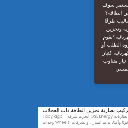
 مستمر سوف
ن الطاقة؟
اليب طرقًا
ية وتخزين
هربائية؟نقوم
وة الطلب أو
بائية كتيار
تيار متناوب
لشمسي
1 day ago · أنجزت شركة GSL Energy مشروعًا جديدًا للطاقة الشمسية وتخزينها في الشرق الأوسط. قامت الشركة بتركيب ثلاث بطاريات LiFePO₄ بسعة 16 كيلوواط/ساعة مع
قة قويًا وآمنًا، يدعم المنازل والشركات