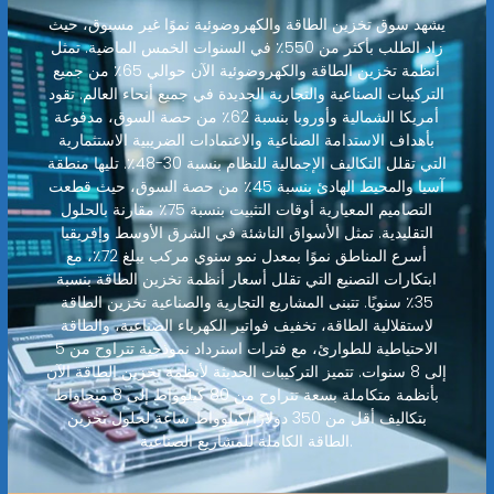
يشهد سوق تخزين الطاقة والكهروضوئية نموًا غير مسبوق، حيث
زاد الطلب بأكثر من 550٪ في السنوات الخمس الماضية. تمثل
أنظمة تخزين الطاقة والكهروضوئية الآن حوالي 65٪ من جميع
التركيبات الصناعية والتجارية الجديدة في جميع أنحاء العالم. تقود
أمريكا الشمالية وأوروبا بنسبة 62٪ من حصة السوق، مدفوعة
بأهداف الاستدامة الصناعية والاعتمادات الضريبية الاستثمارية
التي تقلل التكاليف الإجمالية للنظام بنسبة 30-48٪. تليها منطقة
آسيا والمحيط الهادئ بنسبة 45٪ من حصة السوق، حيث قطعت
التصاميم المعيارية أوقات التثبيت بنسبة 75٪ مقارنة بالحلول
التقليدية. تمثل الأسواق الناشئة في الشرق الأوسط وإفريقيا
أسرع المناطق نموًا بمعدل نمو سنوي مركب يبلغ 72٪، مع
ابتكارات التصنيع التي تقلل أسعار أنظمة تخزين الطاقة بنسبة
35٪ سنويًا. تتبنى المشاريع التجارية والصناعية تخزين الطاقة
لاستقلالية الطاقة، تخفيف فواتير الكهرباء الصناعية، والطاقة
الاحتياطية للطوارئ، مع فترات استرداد نموذجية تتراوح من 5
إلى 8 سنوات. تتميز التركيبات الحديثة لأنظمة تخزين الطاقة الآن
بأنظمة متكاملة بسعة تتراوح من 80 كيلوواط إلى 8 ميجاواط
بتكاليف أقل من 350 دولارًا/كيلوواط ساعة لحلول تخزين
الطاقة الكاملة للمشاريع الصناعية.