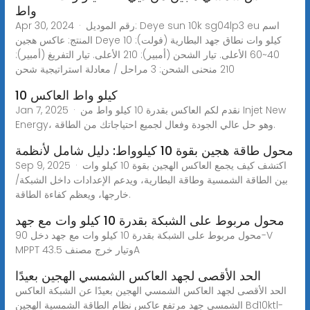
واط
Apr 30, 2024 · رقم الموديل: Deye sun 10k sg04lp3 eu اسم
المنتج: عاكس هجين Deye 10 كيلو وات نطاق جهد البطارية (فولت):
40~60 الأعلى. تيار الشحن (أمبير): 210 الأعلى. تيار التفريغ (أمبير):
210 منحنى الشحن: 3 مراحل / معادلة استراتيجية شحن
10 كيلو واط العاكس
Jan 7, 2025 · نقدم لكم العاكس بقدرة 10 كيلو واط من Injet New
Energy، وهو حل عالي الجودة وفعال لجميع احتياجاتك من الطاقة.
محول طاقة هجين بقوة 10 كيلوواط: دليل شامل لأنظمة
Sep 9, 2025 · اكتشف كيف يجمع العاكس الهجين بقوة 10 كيلو وات
بين الطاقة الشمسية وطاقة البطارية، ويدعم الإعدادات داخل الشبكة/
خارجها، ويعظم كفاءة الطاقة.
محول مربوط على الشبكة بقدرة 10 كيلو وات مع جهد
محول مربوط على الشبكة بقدرة 10 كيلو وات مع جهد دخل 90-V
MPPT وتيار خرج مصنف 43.5A
الحد الأقصى لجهد العاكس الشمسي الهجين بعيدًا
الحد الأقصى لجهد العاكس الشمسي الهجين بعيدًا عن الشبكة العاكس
الشمسي جهد مرتفع عاكس نظام الطاقة الشمسية الهجين Bd10ktl-