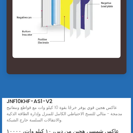
JNF10KHF-AS1-V2
عاكس هجين قوي يوفر خرجًا بقوة 10 كيلو وات مع قواطع ومفاتيح
مدمجة - مثالي للنسخ الاحتياطي الكامل للمنزل وإدارة الطاقة الذكية
والانتقالات السلسة خارج الشبكة.
عاكس شمسي هجين من ديي، ١٠ كيلو وات، ١٠٠٠٠