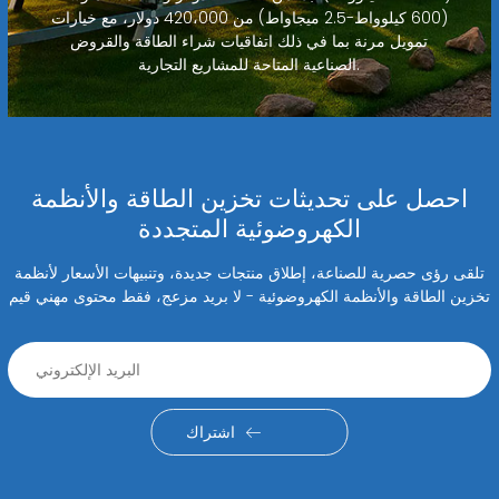
(600 كيلوواط-2.5 ميجاواط) من 420،000 دولار، مع خيارات
تمويل مرنة بما في ذلك اتفاقيات شراء الطاقة والقروض
الصناعية المتاحة للمشاريع التجارية.
احصل على تحديثات تخزين الطاقة والأنظمة
الكهروضوئية المتجددة
تلقى رؤى حصرية للصناعة، إطلاق منتجات جديدة، وتنبيهات الأسعار لأنظمة
تخزين الطاقة والأنظمة الكهروضوئية - لا بريد مزعج، فقط محتوى مهني قيم
اشتراك