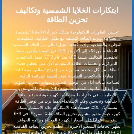
ابتكارات الخلايا الشمسية وتكاليف
تخزين الطاقة
تحسن التطورات التكنولوجية بشكل كبير أداء الخلايا الشمسية
الصناعية وتوليد الطاقة النظيفة مع تقليل التكاليف للتطبيقات
التجارية والصناعية. زادت كفاءة الجيل التالي من الخلايا الشمسية
الصناعية من 18٪ إلى أكثر من 28٪ في العقد الماضي، بينما
انخفضت التكاليف بنسبة 88٪ منذ عام 2012. تعمل العاكسات
المركزية ومحسنات الطاقة المتقدمة الآن على تعظيم حصاد
الطاقة من كل محطة، مما يزيد من إخراج النظام بنسبة 40٪
مقارنة بالعاكسات التقليدية. توفر أنظمة المراقبة الذكية
الصناعية بيانات أداء في الوقت الفعلي وتنبيهات الصيانة التنبؤية،
مما يقلل التكاليف التشغيلية بنسبة 45٪. يسمح تكامل تخزين
البطاريات في حاويات للمحطات الكهروضوئية بتوفير طاقة
احتياطية وتحسين وقت الاستخدام، مما يزيد من توفير الطاقة
بنسبة 70-85٪. حسنت هذه الابتكارات عائد الاستثمار بشكل
كبير، حيث تحقق مشاريع تخزين الطاقة عادةً استردادًا في 6-9
سنوات اعتمادًا على أسعار الكهرباء المحلية وبرامج الحوافز.
تظهر اتجاهات التسعير الأخيرة أن أنظمة تخزين الطاقة القياسية
(60-600 كيلوواط) تبدأ من 85،000 دولار والأنظمة المتوسطة