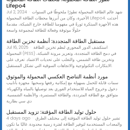
Lifepo4
Jul 2, 2024 · شهد عالم الطاقة المحمولة تطورًا ملحوظًا في السنوات
الأخيرة، وكان من أبرزها محطات الطاقة المحمولة Lifepo4. أحدثت
هذه الأجهزة المبتكرة ثورةً في مفهومنا للطاقة خارج الشبكة، مقدمةً
حلولًا موثوقة وفعالة للطاقة لمجموعة واسعة
مستقبل الطاقة المتجددة: أنظمة تخزين الطاقة
Jul 16, 2025 · استكشف الدور المحوري لنظم تخزين الطاقة
المحمولة (PESS) في دمج الطاقة المتجددة، وتعزيز مرونة الشبكة،
وتخزين طاقة الشمس، والتغلب على تحديات الاعتماد. تعرف على
الابتكارات التكنولوجية والاتجاهات السوقية التي تشكل المستقبل.
مورد أنظمة التناضح العكسي المحمولة والموثوق
سمات قابلة للحمل بسهولة مع إمكانية رفعها وسحبها. مجهزة بأنابيب
دخول وخروج المياه للاستخدام الفوري بعد توصيلها بالمياه والكهرباء.
متوافق مع الطاقة المترددة، والطاقة المستمرة، والأنظمة الشمسية.
دي سي بطارية
حلول توليد الطاقة المؤقتة: تزويد المستقبل
4 days ago · تشير حلول توليد الطاقة المؤقتة إلى مختلف الطرق
والمعدات المستخدمة لتوفير الطاقة لفترة زمنية محدودة. غالبًا ما تكون