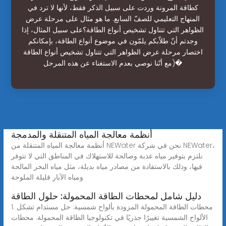
كطاقة المرونة وردت على سبيل الذكر فقط، لأنها لا ترد في
المنهاج التعليمي للصفّ السابع. ما هو مثال على مرحلة عرض
الظواهر التي تتناول تشخيص أنواع الطاقة؟على سبيل المثال، إذا
وجدتم أنّ طلاّبكم يلمّون في موضوع أنواع الطاقة، بإمكانكم
اختصار مرحلة عرض الظواهر التي تتناول تشخيص أنواع الطاقة
(مع أنّنا نوصي بعدم الاستغناء عن هذه المرحل�
أنظمة معالجة المياه المتنقلة والمدمجة
أنظمة معالجة المياه المتنقلة من NEWater نحن في شركة NEWater،
نلتزم بتوفير مياه عذبة وصالحة للاستهلاك في المناطق التي لا تتوفر
فيها، وذلك بالاستفادة من مصادر مياه بديلة، مثل مياه البحر المالحة
ومياه الآبار قليلة الملوحة
دليل شامل لمحطات الطاقة المحمولة: حلول الطاقة
1. محطات الطاقة المحمولة المزودة بألواح شمسية: حل مستدام تشكل
الألواح الشمسية تغييرًا جذريًا في تكنولوجيا الطاقة المحمولة. محطات