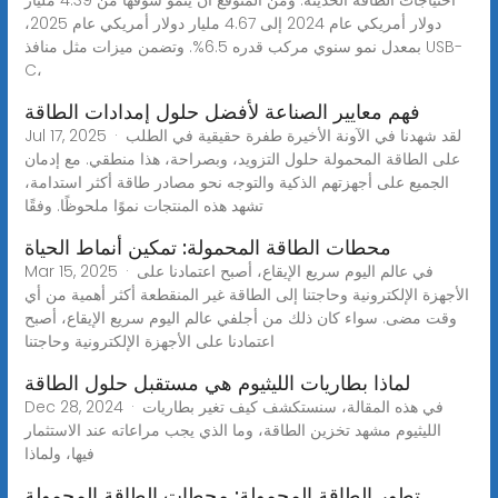
دولار أمريكي عام 2024 إلى 4.67 مليار دولار أمريكي عام 2025،
بمعدل نمو سنوي مركب قدره 6.5%. وتضمن ميزات مثل منافذ USB-
C،
فهم معايير الصناعة لأفضل حلول إمدادات الطاقة
Jul 17, 2025 · لقد شهدنا في الآونة الأخيرة طفرة حقيقية في الطلب
على الطاقة المحمولة حلول التزويد، وبصراحة، هذا منطقي. مع إدمان
الجميع على أجهزتهم الذكية والتوجه نحو مصادر طاقة أكثر استدامة،
تشهد هذه المنتجات نموًا ملحوظًا. وفقًا
محطات الطاقة المحمولة: تمكين أنماط الحياة
Mar 15, 2025 · في عالم اليوم سريع الإيقاع، أصبح اعتمادنا على
الأجهزة الإلكترونية وحاجتنا إلى الطاقة غير المنقطعة أكثر أهمية من أي
وقت مضى. سواء كان ذلك من أجلفي عالم اليوم سريع الإيقاع، أصبح
اعتمادنا على الأجهزة الإلكترونية وحاجتنا
لماذا بطاريات الليثيوم هي مستقبل حلول الطاقة
Dec 28, 2024 · في هذه المقالة، سنستكشف كيف تغير بطاريات
الليثيوم مشهد تخزين الطاقة، وما الذي يجب مراعاته عند الاستثمار
فيها، ولماذا
تطور الطاقة المحمولة: محطات الطاقة المحمولة