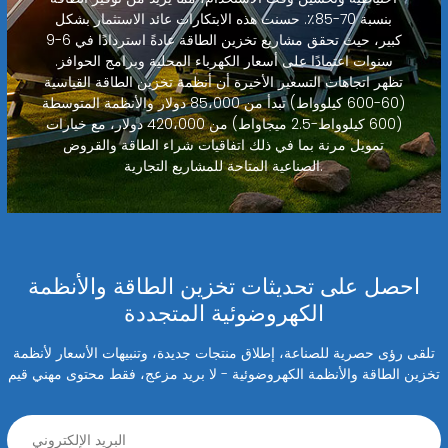
بنسبة 70-85٪. حسنت هذه الابتكارات عائد الاستثمار بشكل
كبير، حيث تحقق مشاريع تخزين الطاقة عادةً استردادًا في 6-9
سنوات اعتمادًا على أسعار الكهرباء المحلية وبرامج الحوافز.
تظهر اتجاهات التسعير الأخيرة أن أنظمة تخزين الطاقة القياسية
(60-600 كيلوواط) تبدأ من 85،000 دولار والأنظمة المتوسطة
(600 كيلوواط-2.5 ميجاواط) من 420،000 دولار، مع خيارات
تمويل مرنة بما في ذلك اتفاقيات شراء الطاقة والقروض
الصناعية المتاحة للمشاريع التجارية.
احصل على تحديثات تخزين الطاقة والأنظمة
الكهروضوئية المتجددة
تلقى رؤى حصرية للصناعة، إطلاق منتجات جديدة، وتنبيهات الأسعار لأنظمة
تخزين الطاقة والأنظمة الكهروضوئية - لا بريد مزعج، فقط محتوى مهني قيم