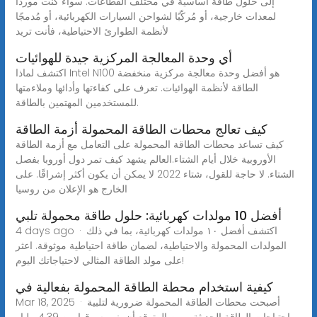
إلى حلول طاقة أساسية في مختلف القطاعات. سواء كنت موردًا
لمعدات خارجية، أو مُركّبًا لشواحن السيارات الكهربائية، أو مُدمجًا
لأنظمة الطوارئ الاحتياطية، فأنت تريد
أي وحدة المعالجة المركزية جيدة للهوائيات
اكتشف لماذا Intel N100 هو أفضل وحدة معالجة مركزية منخفضة
الطاقة لأنظمة الهوائيات. تعرف على كفاءتها وأدائها وملاءمتها
للمستخدمين المهتمين بالطاقة.
كيف تعالج محطات الطاقة المحمولة أزمة الطاقة
كيف تساعد محطات الطاقة المحمولة على التعامل مع أزمة الطاقة
الأوروبية خلال أيام الشتاء.العالم يشهد كيف تمر دول أوروبا بفصل
الشتاء. لا حاجة للقول، شتاء 2022 لا يمكن أن يكون أكثر إشراقًا. على
الخارج هو الإعلان من روسيا
أفضل 10 مولدات كهربائية: حلول طاقة محمولة تلبي
4 days ago · اكتشف أفضل ١٠ مولدات كهربائية، بما في ذلك
المولدات المحمولة والاحتياطية، لضمان طاقة احتياطية موثوقة. اعثر
على مولد الطاقة المثالي لاحتياجاتك اليوم!
كيفية استخدام محطة الطاقة المحمولة بفعالية في
Mar 18, 2025 · أصبحت محطات الطاقة المحمولة ضرورية لتلبية
احتياجات الطاقة الحديثة. ومن المتوقع أن ينمو سوقها من 4.39 مليار