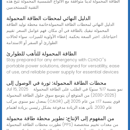
الطاقة المحمولة لدينا متوافقة مع الألواح الشمسية المحمولة تتيح هذه
التقنية للمستخدمين
الدليل النهائي لمحطات الطاقة المحمولة
الدليل النهائي لمحطات الطاقة المحمولةخاتمة محطة توليد الطاقة
المحمولة تبقيك بالطاقة في أي مكان. فهم عوامل السعر. تقييم
احتياجاتك. اختر السعة بحكمة. إعطاء الأولوية للميزات. سواء لحالات
الطوارئ أو السفر أو الاستدامة
الطاقة المحمولة للتأهب للطوارئ
Stay prepared for any emergency with CLHGO''s
portable power solutions, designed for versatility, ease
of use, and reliable power supply for essential devices
محطات الطاقة المحمولة: ثورة في الوصول إلى
Jul 15, 2025 · نمو بنسبة 17% سنويًا في الطلب على الطاقة المحمولة
(2025-2030) من المتوقع أن يتوسع سوق حلول الطاقة المحمولة
بمعدل نمو سنوي مركب (CAGR) قوي بنسبة 17٪ من عام 2025 إلى
عام 2030. تأتي هذه الزيادة مدفوعة بشكل رئيسي بزيادة اهتمام
من المفهوم إلى الإنتاج: تطوير محطة طاقة محمولة
تطورت محطات الطاقة المحمولة (PPS) من معدات تخييم متخصصة