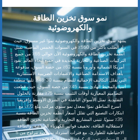
نمو سوق تخزين الطاقة
والكهروضوئية
يشهد سوق تخزين الطاقة والكهروضوئية نموًا غير مسبوق، حيث
زاد الطلب بأكثر من 550٪ في السنوات الخمس الماضية. تمثل
أنظمة تخزين الطاقة والكهروضوئية الآن حوالي 65٪ من جميع
التركيبات الصناعية والتجارية الجديدة في جميع أنحاء العالم. تقود
أمريكا الشمالية وأوروبا بنسبة 62٪ من حصة السوق، مدفوعة
بأهداف الاستدامة الصناعية والاعتمادات الضريبية الاستثمارية
التي تقلل التكاليف الإجمالية للنظام بنسبة 30-48٪. تليها منطقة
آسيا والمحيط الهادئ بنسبة 45٪ من حصة السوق، حيث قطعت
التصاميم المعيارية أوقات التثبيت بنسبة 75٪ مقارنة بالحلول
التقليدية. تمثل الأسواق الناشئة في الشرق الأوسط وإفريقيا
أسرع المناطق نموًا بمعدل نمو سنوي مركب يبلغ 72٪، مع
ابتكارات التصنيع التي تقلل أسعار أنظمة تخزين الطاقة بنسبة
35٪ سنويًا. تتبنى المشاريع التجارية والصناعية تخزين الطاقة
لاستقلالية الطاقة، تخفيف فواتير الكهرباء الصناعية، والطاقة
الاحتياطية للطوارئ، مع فترات استرداد نموذجية تتراوح من 5
إلى 8 سنوات. تتميز التركيبات الحديثة لأنظمة تخزين الطاقة الآن