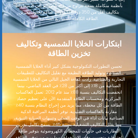
بأنظمة متكاملة بسعة تتراوح من 80 كيلوواط إلى 8 ميجاواط
بتكاليف أقل من 350 دولارًا/كيلوواط ساعة لحلول تخزين
الطاقة الكاملة للمشاريع الصناعية.
ابتكارات الخلايا الشمسية وتكاليف
تخزين الطاقة
تحسن التطورات التكنولوجية بشكل كبير أداء الخلايا الشمسية
الصناعية وتوليد الطاقة النظيفة مع تقليل التكاليف للتطبيقات
التجارية والصناعية. زادت كفاءة الجيل التالي من الخلايا الشمسية
الصناعية من 18٪ إلى أكثر من 28٪ في العقد الماضي، بينما
انخفضت التكاليف بنسبة 88٪ منذ عام 2012. تعمل العاكسات
المركزية ومحسنات الطاقة المتقدمة الآن على تعظيم حصاد
الطاقة من كل محطة، مما يزيد من إخراج النظام بنسبة 40٪
مقارنة بالعاكسات التقليدية. توفر أنظمة المراقبة الذكية
الصناعية بيانات أداء في الوقت الفعلي وتنبيهات الصيانة التنبؤية،
مما يقلل التكاليف التشغيلية بنسبة 45٪. يسمح تكامل تخزين
البطاريات في حاويات للمحطات الكهروضوئية بتوفير طاقة
احتياطية وتحسين وقت الاستخدام، مما يزيد من توفير الطاقة