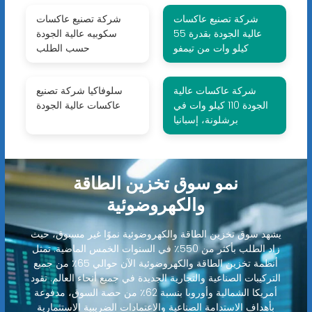
شركة تصنيع عاكسات
شركة تصنيع عاكسات
عالية الجودة بقدرة 55
سكوبيه عالية الجودة
كيلو وات من تيمفو
حسب الطلب
شركة عاكسات عالية
سلوفاكيا شركة تصنيع
الجودة 110 كيلو وات في
عاكسات عالية الجودة
برشلونة، إسبانيا
نمو سوق تخزين الطاقة
والكهروضوئية
يشهد سوق تخزين الطاقة والكهروضوئية نموًا غير مسبوق، حيث
زاد الطلب بأكثر من 550٪ في السنوات الخمس الماضية. تمثل
أنظمة تخزين الطاقة والكهروضوئية الآن حوالي 65٪ من جميع
التركيبات الصناعية والتجارية الجديدة في جميع أنحاء العالم. تقود
أمريكا الشمالية وأوروبا بنسبة 62٪ من حصة السوق، مدفوعة
بأهداف الاستدامة الصناعية والاعتمادات الضريبية الاستثمارية