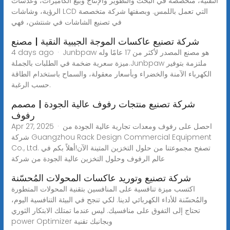
التقنية، متخصصة في البحث والتطوير والإنتاج وبيع الكاميرات، وعدسات
الرؤية، وشاشات LCD التي تعمل باللمس. وبصفتها شركة متخصصة
في تصنيع الشاشات في شنتشن، فهي
شركة تصنيع عاكسات الموجة الجيبية النقية | مصنع
4 days ago · Junbpaw هو مصنع المصدر لأكثر من 17 عامًا وله
ميزة سعرية ضخمة في الطلبات بالجملة.Junbpaw ملتزمة بتوفير
الكهرباء الآمنة والخضراء وبأسعار معقولة، والسماح باستخدام الطاقة
حسب الرغبة.
شركة تصنيع منتجات رفوف عالية الجودة | مصمم
رفوف
Apr 27, 2025 · احصل على رفوف ومعدات تجارية عالية الجودة من
شركة Guangzhou Rack Design Commercial Equipment
Co., Ltd. تصفح مجموعتنا من حلول التخزين المتينة الآن!أهلاً بكم في
عالم الرفوف وحلول التخزين عالية الجودة من شركة
شركة تصنيع وتوريد عاكسات المحولات المُحسّنة
اكتسب ميزة تنافسية على المنافسين بتقنية المحولات المتطورة
والمُحسّنة للأداء الكهربائي لدينا. لكي تنجح في البيئة التنافسية اليوم،
تحتاج إلى التفوق على منافسيك. ليس عندما تمتلك الابتكار الثوري
power Optimizer وبجانبك تقنية