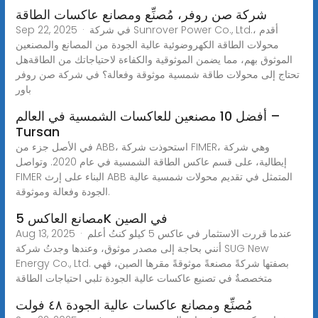
شركة صن روفر، مُصنِّع ومصانع عاكسات الطاقة
Sep 22, 2025 · في شركة Sunrover Power Co., Ltd.، أقدم
محولات الطاقة الكهروضوئية عالية الجودة من المصانع والمصنعين
الموثوق بهم، مما يضمن الموثوقية والكفاءة لاحتياجاتك من الطاقةهل
تحتاج إلى محولات طاقة شمسية موثوقة وفعالة؟ في شركة صن روفر
باور
أفضل 10 مصنعين للعاكسات الشمسية في العالم –
Tursan
في الأصل جزء من ABB، استحوذت شركة FIMER، وهي شركة
إيطالية، على قسم عاكس الطاقة الشمسية في عام 2020. وتواصل
FIMER البناء على إرث ABB المتمثل في تقديم محولات شمسية عالية
الجودة وفعالة وموثوقة.
مصانع العاكس 5K في الصين
Aug 13, 2025 · عندما قررت الاستثمار في عاكس 5 كيلو كنتُ أعلم
أنني بحاجة إلى مصدر موثوق، وعندها وجدتُ شركة SUG New
Energy Co., Ltd. بصفتها شركةً مصنعةً موثوقةً مقرها الصين، فهي
متخصصةٌ في تصنيع عاكسات عالية الجودة تلبي احتياجات الطاقة
مُصنِّع ومصانع عاكسات عالية الجودة ٤٨ فولت