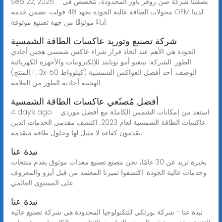
Sep 22, 2025 · بصفتنا شركة صن روفر باور المحدودة، نتخصص في
محولات الطاقة عالية الجودة بجهد 48 فولت. تضمن خدمة OEM لدينا
أداءً موثوقًا من جهة تصنيع موثوقة.
شركة تصنيع وتوريد عاكسات الطاقة الشمسية
الجودة هي الأهم عند اتخاذ قرار شراء عاكس شمسي هجين أحادي
الطور. الشركة: نينغبو أنبو يونايتد للإلكترونيات والأجهزة الكهربائية
(المنتج F: 3x-50 كيلوواط) الوصف: أحد أفضل العواكس الشمسية
الهجينة أحادية الطور من العلامة
أفضل مُصنّعي عاكسات الطاقة الشمسية
4 days ago · استفد من إمكانات الشمس الكاملة مع أفضل موردي
عاكسات الطاقة الشمسية لعام 2023. اكتشف مقدمي الخدمات الذين
يقدمون كفاءة لا مثيل لها وحلول طاقة متقدمة.
نبذة عنا
بخبرة تزيد عن 30 عامًا، نحن مصنع تصنيع معدات موثوق يقدم منتجات
وخدمات عالية الجودة. اكتشفوا تميزنا المعتمد من قبل أيزو والمعروف
على المستوى العالمي.
نبذة عنا
نبذة عنا - شركة بورتكي للتكنولوجيا المحدودة هي شركة تصنيع عالية