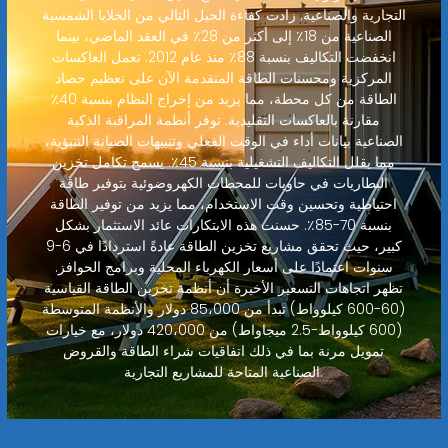
التجارية والصناعية. زادت كفاءة الجيل التالي من الخلايا الشمسية
الصناعية من 18٪ إلى أكثر من 28٪ في العقد الماضي، بينما
انخفضت التكاليف بنسبة 88٪ منذ عام 2012. تعمل العاكسات
المركزية ومحسنات الطاقة المتقدمة الآن على تعظيم حصاد
الطاقة من كل محطة، مما يزيد من إخراج النظام بنسبة 40٪
مقارنة بالعاكسات التقليدية. توفر أنظمة المراقبة الذكية
الصناعية بيانات أداء في الوقت الفعلي وتنبيهات الصيانة التنبؤية،
مما يقلل التكاليف التشغيلية بنسبة 45٪. يسمح تكامل تخزين
البطاريات في حاويات للمحطات الكهروضوئية بتوفير طاقة
احتياطية وتحسين وقت الاستخدام، مما يزيد من توفير الطاقة
بنسبة 70-85٪. حسنت هذه الابتكارات عائد الاستثمار بشكل
كبير، حيث تحقق مشاريع تخزين الطاقة عادةً استردادًا في 6-9
سنوات اعتمادًا على أسعار الكهرباء المحلية وبرامج الحوافز.
تظهر اتجاهات التسعير الأخيرة أن أنظمة تخزين الطاقة القياسية
(60-600 كيلوواط) تبدأ من 85،000 دولار والأنظمة المتوسطة
(600 كيلوواط-2.5 ميجاواط) من 420،000 دولار، مع خيارات
تمويل مرنة بما في ذلك اتفاقيات شراء الطاقة والقروض
الصناعية المتاحة للمشاريع التجارية.