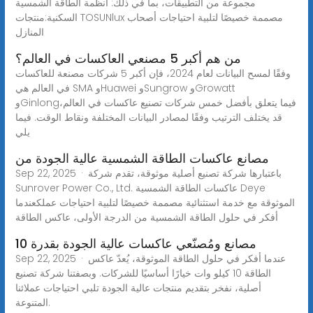
مجموعة من التطبيقات، بما في ذلك: أنظمة الطاقة الشمسية
السكنية:منتجات TOSUNlux مصممة خصيصًا لتلبية احتياجات أصحاب
المنازل
من هم أكبر 5 مصنعي العاكسات في العالم؟
وفقًا لمسح البيانات لعام 2024، فإن أكبر 5 شركات مصنعة للعاكسات
في العالم هي SMA وHuawei وSungrow وGrowatt
وGinlongفيما يتعلق بأفضل خمس شركات تصنيع عاكسات في العالم،
قد يختلف الترتيب وفقًا لمصادر البيانات المختلفة ونقاط الوقت. فيما
يلي
مصانع عاكسات الطاقة الشمسية عالية الجودة من
Sep 22, 2025 · باعتبارها شركة تصنيع أصلية موثوقة، تقدم شركة
Sunrover Power Co., Ltd. عاكسات الطاقة الشمسية Deye
الموثوقة مع خدمة استثنائية مصممة خصيصًا لتلبية احتياجات عملكعندما
أفكر في حلول الطاقة الشمسية من الدرجة الأولى، عاكس الطاقة
مصانع ومُصنّعي عاكسات عالية الجودة بقدرة 10
Sep 22, 2025 · عندما أفكر في حلول الطاقة الموثوقة، يُعدّ عاكس
الطاقة 10 كيلو وات خيارًا أساسيًا للشركات. وبصفتنا شركة تصنيع
أصلية، نفخر بتقديم منتجات عالية الجودة تلبي احتياجات عملائنا
المتنوعة.