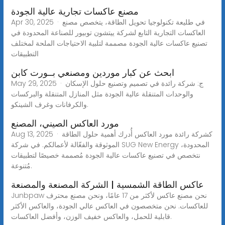
مصنع عاكسات تجارية عالية الجودة
Apr 30, 2025 · في طليعة تكنولوجيا تحويل الطاقة، يتخصص مصنع
العاكسات التجارية التابع لشركة ييتشون توبيور للصناعة المحدودة في
تصنيع عاكسات عالية الجودة مصممة لتلبية الاحتياجات الملحة لمختلف
التطبيقات
ابحث عن كبار موردين ومصنعي بــورت كابن
May 29, 2025 · ج: شركة رائدة في تصميم وتصنيع حلول الإسكان
والوحدات المتنقلة عالية الجودة مثل المنازل المتنقلة والبركسات
والكرفانات وغرف الشينكو.
مورد العاكس الصيني، المصنع
Aug 13, 2025 · كشركة رائدة مورد العاكس أُدرك أهمية حلول الطاقة
الموثوقة والفعّالة لأعمالكم. في شركة SUG New Energy المحدودة،
نتخصص في تصنيع عاكسات عالية الجودة مُصممة خصيصًا لتطبيقات
مُتنوعة.
عاكس الطاقة الشمسية | الشركة المصنعة والمصنعة
Junbpaw نحن مصنع عاكس لأكثر من 17 عامًا، ونحن مصنع محترف
للعاكسات. نحن متخصصون في العاكس عالي الجودة، والعاكس الأكثر
قابلية للحمل، والعاكس خفيف الوزن، وأفضل العاكسات.