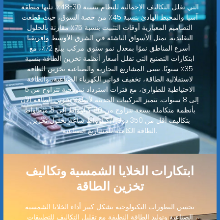
التي تقلل التكاليف الإجمالية للنظام بنسبة 30-48٪. تليها منطقة
آسيا والمحيط الهادئ بنسبة 45٪ من حصة السوق، حيث قطعت
التصاميم المعيارية أوقات التثبيت بنسبة 75٪ مقارنة بالحلول
التقليدية. تمثل الأسواق الناشئة في الشرق الأوسط وإفريقيا
أسرع المناطق نموًا بمعدل نمو سنوي مركب يبلغ 72٪، مع
ابتكارات التصنيع التي تقلل أسعار أنظمة تخزين الطاقة بنسبة
35٪ سنويًا. تتبنى المشاريع التجارية والصناعية تخزين الطاقة
لاستقلالية الطاقة، تخفيف فواتير الكهرباء الصناعية، والطاقة
الاحتياطية للطوارئ، مع فترات استرداد نموذجية تتراوح من 5
إلى 8 سنوات. تتميز التركيبات الحديثة لأنظمة تخزين الطاقة الآن
بأنظمة متكاملة بسعة تتراوح من 80 كيلوواط إلى 8 ميجاواط
بتكاليف أقل من 350 دولارًا/كيلوواط ساعة لحلول تخزين
الطاقة الكاملة للمشاريع الصناعية.
ابتكارات الخلايا الشمسية وتكاليف
تخزين الطاقة
تحسن التطورات التكنولوجية بشكل كبير أداء الخلايا الشمسية
الصناعية وتوليد الطاقة النظيفة مع تقليل التكاليف للتطبيقات