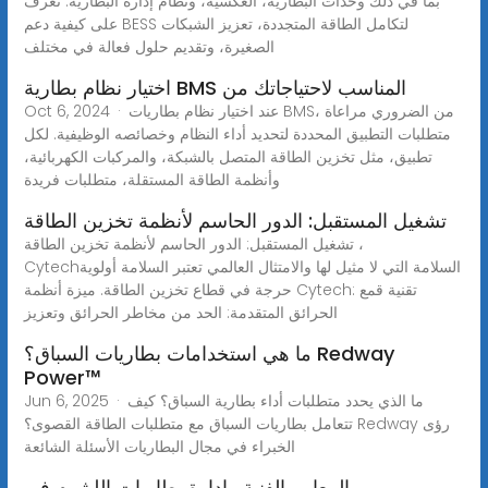
بما في ذلك وحدات البطارية، العكسية، ونظام إدارة البطارية. تعرف
على كيفية دعم BESS لتكامل الطاقة المتجددة، تعزيز الشبكات
الصغيرة، وتقديم حلول فعالة في مختلف
اختيار نظام بطارية BMS المناسب لاحتياجاتك من
Oct 6, 2024 · عند اختيار نظام بطاريات BMS، من الضروري مراعاة
متطلبات التطبيق المحددة لتحديد أداء النظام وخصائصه الوظيفية. لكل
تطبيق، مثل تخزين الطاقة المتصل بالشبكة، والمركبات الكهربائية،
وأنظمة الطاقة المستقلة، متطلبات فريدة
تشغيل المستقبل: الدور الحاسم لأنظمة تخزين الطاقة
تشغيل المستقبل: الدور الحاسم لأنظمة تخزين الطاقة ،
Cytechالسلامة التي لا مثيل لها والامتثال العالمي تعتبر السلامة أولوية
حرجة في قطاع تخزين الطاقة. ميزة أنظمة Cytech: تقنية قمع
الحرائق المتقدمة: الحد من مخاطر الحرائق وتعزيز
ما هي استخدامات بطاريات السباق؟ Redway
Power™
Jun 6, 2025 · ما الذي يحدد متطلبات أداء بطارية السباق؟ كيف
تتعامل بطاريات السباق مع متطلبات الطاقة القصوى؟ Redway رؤى
الخبراء في مجال البطاريات الأسئلة الشائعة
المعايير الفنية وإدارة بطاريات الليثيوم في