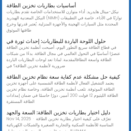
أساسيات بطاريات تخزين الطاقة
نيكل-ميتال هايدريد: أداء متوازن للاستخدامات الخاصة تقدم بطاريات
النيكل المعدنية الهيدريد (NiMH) توازنًا في الأداء، خاصة في التطبيقات
المحددة مثل السيارات الهجينة والأجهزة المنزلية. يُعتبر قدرتها وخرج
طاقتها الموثوق
حلول اللوحة الباردة للبطاريات: إحداث ثورة في
في قطاع الطاقة سريع التطور اليوم، أصبحت أنظمة تخزين الطاقة
عنصرًا أساسيًا في التحول العالمي في مجال الطاقة. بدءًا من شبكات
الطاقة واسعة النطاقالمقدمة: لماذا تعد لوحات البطاريات الباردة
ضرورية لأنظمة تخزين الطاقة؟ في
كيفية حل مشكلة عدم كفاية سعة نظام تخزين الطاقة
يعتمد التشغيل الفعال لأنظمة الطاقة الشمسية على أجهزة تخزين
الطاقة الموثوقة. تلعب أنظمة تخزين الطاقة، وخاصة نظام تخزين
الطاقة الليثيوم 12 فولت 200 أمبير، دورًا حاسمًا في ضمان إمدادات
الطاقة المستقرة
دليل اختيار بطاريات تخزين الطاقة: السعة والجهد
Nov 14, 2025 · تعرّف على كيفية اختيار بطارية تخزين الطاقة
المناسبة للأنظمة السكنية والتجارية الصغيرة والشبكات الكهربائية
الصغيرة. قارن بين السعة والجهد وحلول LEMAX.