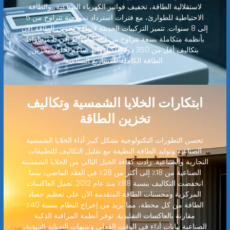
لاستقلالية الطاقة، تخفيف فواتير الكهرباء الصناعية، والطاقة
الاحتياطية للطوارئ، مع فترات استرداد نموذجية تتراوح من 5
إلى 8 سنوات. تتميز التركيبات الحديثة لأنظمة تخزين الطاقة الآن
بأنظمة متكاملة بسعة تتراوح من 80 كيلوواط إلى 8 ميجاواط
بتكاليف أقل من 350 دولارًا/كيلوواط ساعة لحلول تخزين
الطاقة الكاملة للمشاريع الصناعية.
ابتكارات الخلايا الشمسية وتكاليف
تخزين الطاقة
تحسن التطورات التكنولوجية بشكل كبير أداء الخلايا الشمسية
الصناعية وتوليد الطاقة النظيفة مع تقليل التكاليف للتطبيقات
التجارية والصناعية. زادت كفاءة الجيل التالي من الخلايا الشمسية
الصناعية من 18٪ إلى أكثر من 28٪ في العقد الماضي، بينما
انخفضت التكاليف بنسبة 88٪ منذ عام 2012. تعمل العاكسات
المركزية ومحسنات الطاقة المتقدمة الآن على تعظيم حصاد
الطاقة من كل محطة، مما يزيد من إخراج النظام بنسبة 40٪
مقارنة بالعاكسات التقليدية. توفر أنظمة المراقبة الذكية
الصناعية بيانات أداء في الوقت الفعلي وتنبيهات الصيانة التنبؤية،