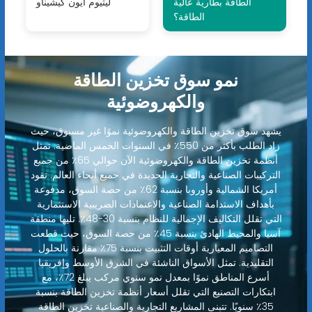
الطاقة بطارية عالية
ليثيوم أيون كيشيناو
الطاقة؟
نمو سوق تخزين الطاقة
والكهروضوئية
يشهد سوق تخزين الطاقة والكهروضوئية نموًا غير مسبوق، حيث
زاد الطلب بأكثر من 550٪ في السنوات الخمس الماضية. تمثل
أنظمة تخزين الطاقة والكهروضوئية الآن حوالي 65٪ من جميع
التركيبات الصناعية والتجارية الجديدة في جميع أنحاء العالم. تقود
أمريكا الشمالية وأوروبا بنسبة 62٪ من حصة السوق، مدفوعة
بأهداف الاستدامة الصناعية والاعتمادات الضريبية الاستثمارية
التي تقلل التكاليف الإجمالية للنظام بنسبة 30-48٪. تليها منطقة
آسيا والمحيط الهادئ بنسبة 45٪ من حصة السوق، حيث قطعت
التصاميم المعيارية أوقات التثبيت بنسبة 75٪ مقارنة بالحلول
التقليدية. تمثل الأسواق الناشئة في الشرق الأوسط وإفريقيا
أسرع المناطق نموًا بمعدل نمو سنوي مركب يبلغ 72٪، مع
ابتكارات التصنيع التي تقلل أسعار أنظمة تخزين الطاقة بنسبة
35٪ سنويًا. تتبنى المشاريع التجارية والصناعية تخزين الطاقة