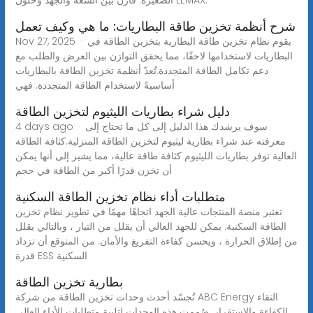
شرح أنظمة تخزين طاقة البطاريات: ما هي وكيف تعمل
Nov 27, 2025 · يقوم نظام تخزين طاقة البطارية بتخزين الطاقة في
البطاريات لاستخدامها لاحقًا، مما يحقق التوازن بين العرض والطلب مع
دعم تكامل الطاقة المتجددة.تُعدّ أنظمة تخزين الطاقة بالبطاريات
أساسيةً لاستخدام الطاقة المتجددة. فهي
دليل شراء بطاريات الليثيوم لتخزين الطاقة
4 days ago · سوف يرشدك هذا الدليل إلى كل ما تحتاج إلى
معرفته عند شراء بطارية ليثيوم لتخزين الطاقة المنزلية.كثافة الطاقة
العالية توفر بطاريات الليثيوم كثافة طاقة عالية، مما يشير إلى أنها يمكن
أن تخزن قدرًا أكبر من الطاقة في حجم
متطلبات أداء نظام تخزين الطاقة السكنية
تعتبر منصة المنتجات عالية الجهد اتجاهًا مهمًا في تطوير نظام تخزين
الطاقة السكنية. يمكن للجهد العالي أن يقلل من التيار ، وبالتالي يقلل
من إطلاق الحرارة ، ويحسن كفاءة التفريغ والأمان. من المتوقع أن تزداد
قدرة ESS السكنية
بطارية تخزين الطاقة
تُجسّد أحدث وحدات تخزين الطاقة من شركة ABC Energy التقاء
الكفاءة والاستقرار. صُممت هذه الوحدات لتلبية متطلبات الأداء العالي