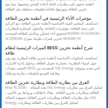
أنظمة تحتوي على بطاريات قابلة لإعادة الشحن وتحميها، مما يتيح
تخزين الطاقة وتوزيعها بكفاءة لتطبيقات مختلفة مثل الطاقة
مؤشرات الأداء الرئيسية في أنظمة تخزين الطاقة
استكشف المعايير الفنية الأساسية لأنظمة تخزين الطاقة، مع التركيز
على سعة الطاقة، مؤشرات الكفاءة، والحلول المبتكرة للبطاريات
لتحقيق أداء مُحسَّن وتكامل للطاقة المتجددة.HES15RK-51.2V280Ah-
14.336KWh: تخزين لفترات طويلة نموذج HES15RK-51
الميزات الرئيسية لنظام BESS: شرح أنظمة تخزين
طاقة
استكشف المكونات الأساسية لأنظمة تخزين طاقة البطارية مع رؤى
حول كيمياء البطارية، معمارية تحويل الطاقة، وحلول إدارة الحرارة.
اكتشف تنفيذات BESS المتقدمة من GSL Energy التي تقدم موثوقية
وقابلية للتوسع لتطبيقات تجارية وسكنيّة.
الفرق بين بطارية الطاقة وبطارية تخزين الطاقة
May 16, 2025 · هذه المقالة GSL Energy لتحليل الفرق بين بطاريات
الطاقة وبطاريات تخزين الطاقة ، هناك اختلافات وروابط بين الاثنين ،
مثل بطاريات الطاقة وبطاريات تخزين الطاقة تنتميهذه المقالة GSL
Energy لتحليل الفرق بين بطاريات الطاقة وبطاريات