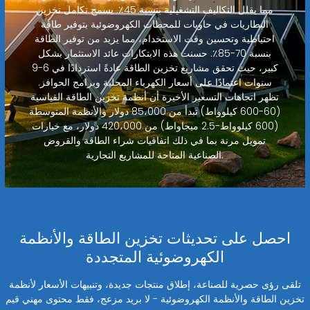
مما يقلل التكاليف التشغيلية بنسبة 45٪. يسمح تكامل تخزين
البطاريات في حاويات للمحطات الكهروضوئية بتوفير طاقة
احتياطية وتحسين وقت الاستخدام، مما يزيد من توفير الطاقة
بنسبة 70-85٪. حسنت هذه الابتكارات عائد الاستثمار بشكل
كبير، حيث تحقق مشاريع تخزين الطاقة عادةً استردادًا في 6-9
سنوات اعتمادًا على أسعار الكهرباء المحلية وبرامج الحوافز.
تظهر اتجاهات التسعير الأخيرة أن أنظمة تخزين الطاقة القياسية
(60-600 كيلوواط) تبدأ من 85،000 دولار والأنظمة المتوسطة
(600 كيلوواط-2.5 ميجاواط) من 420،000 دولار، مع خيارات
تمويل مرنة بما في ذلك اتفاقيات شراء الطاقة والقروض
الصناعية المتاحة للمشاريع التجارية.
احصل على تحديثات تخزين الطاقة والأنظمة
الكهروضوئية المتجددة
تلقى رؤى حصرية للصناعة، إطلاق منتجات جديدة، وتنبيهات الأسعار لأنظمة
تخزين الطاقة والأنظمة الكهروضوئية - لا بريد مزعج، فقط محتوى مهني قيم