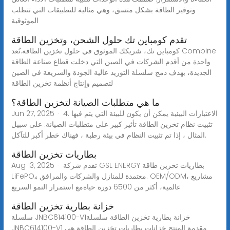
وتوفير الطاقة بشكل متسق، وهي مثالية للتطبيقات التي تتطلب
الموثوقية
تقدم كومباين تك حلول الشحن، وتخزين الطاقة
كومباين تك، شريكك الموثوق في حلول تخزين الطاقة.تُعد Combine
واحدة من أقدم الشركات في الصين التي دخلت قطاع صناعة الطاقة
الجديدة، بهدف دمج سلسلة التوريد عالية الجودة والسريعة في الصين
لتصميم وإنتاج أنظمة تخزين الطاقة
ما هي متطلبات الصيانة لتخزين الطاقة؟
Jun 27, 2025 · 4. الاعتبارات البيئية يمكن أن يكون للبيئة التي يتم فيها
تثبيت نظام تخزين الطاقة تأثير كبير على متطلبات الصيانة. على سبيل
المثال ، إذا تم تثبيت النظام في بيئة رطبة ، فهناك خطر أكبر للتآكل.
بطاريات تخزين الطاقة
Aug 13, 2025 · تقدم شركة GSL ENERGY بطاريات تخزين طاقة
LiFePO₄ معتمدة للمنازل والشركات والمرافق. OEM/ODM، مشاريع
عالمية، أكثر من 6500 دورة حياةمع استمرار النمو السريع
خزانة بطارية تخزين الطاقة
سلسلة JNBC614100-V1خزانة بطارية تخزين الطاقة سلسلة
JNBC614100-V1 مقدمة المنتج خزانات بطاريات تخزين الطاقة هي