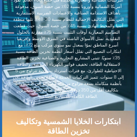
التركيبات الصناعية والتجارية الجديدة في جميع أنحاء العالم. تقود
أمريكا الشمالية وأوروبا بنسبة 62٪ من حصة السوق، مدفوعة
بأهداف الاستدامة الصناعية والاعتمادات الضريبية الاستثمارية
التي تقلل التكاليف الإجمالية للنظام بنسبة 30-48٪. تليها منطقة
آسيا والمحيط الهادئ بنسبة 45٪ من حصة السوق، حيث قطعت
التصاميم المعيارية أوقات التثبيت بنسبة 75٪ مقارنة بالحلول
التقليدية. تمثل الأسواق الناشئة في الشرق الأوسط وإفريقيا
أسرع المناطق نموًا بمعدل نمو سنوي مركب يبلغ 72٪، مع
ابتكارات التصنيع التي تقلل أسعار أنظمة تخزين الطاقة بنسبة
35٪ سنويًا. تتبنى المشاريع التجارية والصناعية تخزين الطاقة
لاستقلالية الطاقة، تخفيف فواتير الكهرباء الصناعية، والطاقة
الاحتياطية للطوارئ، مع فترات استرداد نموذجية تتراوح من 5
إلى 8 سنوات. تتميز التركيبات الحديثة لأنظمة تخزين الطاقة الآن
بأنظمة متكاملة بسعة تتراوح من 80 كيلوواط إلى 8 ميجاواط
بتكاليف أقل من 350 دولارًا/كيلوواط ساعة لحلول تخزين
الطاقة الكاملة للمشاريع الصناعية.
ابتكارات الخلايا الشمسية وتكاليف
تخزين الطاقة