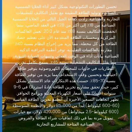
تحسن التطورات التكنولوجية بشكل كبير أداء الخلايا الشمسية
الصناعية وتوليد الطاقة النظيفة مع تقليل التكاليف للتطبيقات
التجارية والصناعية. زادت كفاءة الجيل التالي من الخلايا الشمسية
الصناعية من 18٪ إلى أكثر من 28٪ في العقد الماضي، بينما
انخفضت التكاليف بنسبة 88٪ منذ عام 2012. تعمل العاكسات
المركزية ومحسنات الطاقة المتقدمة الآن على تعظيم حصاد
الطاقة من كل محطة، مما يزيد من إخراج النظام بنسبة 40٪
مقارنة بالعاكسات التقليدية. توفر أنظمة المراقبة الذكية
الصناعية بيانات أداء في الوقت الفعلي وتنبيهات الصيانة التنبؤية،
مما يقلل التكاليف التشغيلية بنسبة 45٪. يسمح تكامل تخزين
البطاريات في حاويات للمحطات الكهروضوئية بتوفير طاقة
احتياطية وتحسين وقت الاستخدام، مما يزيد من توفير الطاقة
بنسبة 70-85٪. حسنت هذه الابتكارات عائد الاستثمار بشكل
كبير، حيث تحقق مشاريع تخزين الطاقة عادةً استردادًا في 6-9
سنوات اعتمادًا على أسعار الكهرباء المحلية وبرامج الحوافز.
تظهر اتجاهات التسعير الأخيرة أن أنظمة تخزين الطاقة القياسية
(60-600 كيلوواط) تبدأ من 85،000 دولار والأنظمة المتوسطة
(600 كيلوواط-2.5 ميجاواط) من 420،000 دولار، مع خيارات
تمويل مرنة بما في ذلك اتفاقيات شراء الطاقة والقروض
الصناعية المتاحة للمشاريع التجارية.