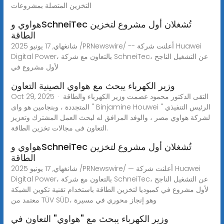
التخزين المتصلة بمشروعات
هواوي وSchneiTec تُشغلان أول مشروع لتخزين
الطاقة
شانغهاي, 17 يونيو 2025 /PRNewswire/ -- أعلنت شركة Huawei
Digital Power، بالتعاون مع شركة SchneiTec، عن التشغيل الناجح
لأول مشروع في
وزير الكهرباء يبحث مع هواوي الصينية التعاون
Oct 29, 2025 · التقى الدكتور محمود عصمت وزير الكهرباء والطاقة
المتجددة ، وبنجامين هو واى " Binjamine Houwei " الرئيس التنفيذي
لشركة هواوي مصر ، والوفد المرافق له لبحث العمل المشترك وتعزيز
التعاون فى مجالات تخزين الطاقة.
هواوي وSchneiTec تُشغلان أول مشروع لتخزين
الطاقة
شانغهاي, 17 يونيو 2025 /PRNewswire/ — أعلنت شركة Huawei
Digital Power، بالتعاون مع شركة SchneiTec، عن التشغيل الناجح
لأول مشروع في كمبوديا لتخزين الطاقة باستخدام تقنية تكوين الشبكة
معتمد من TÜV SÜD، وهو إنجاز محوري في مسيرة
وزير الكهرباء يبحث مع "هواوي" التعاون في