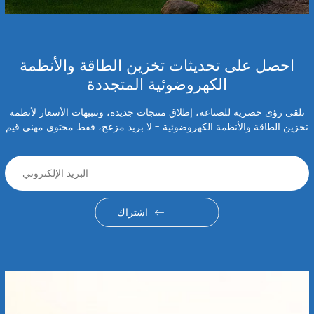
احصل على تحديثات تخزين الطاقة والأنظمة
الكهروضوئية المتجددة
تلقى رؤى حصرية للصناعة، إطلاق منتجات جديدة، وتنبيهات الأسعار لأنظمة
تخزين الطاقة والأنظمة الكهروضوئية - لا بريد مزعج، فقط محتوى مهني قيم
اشتراك