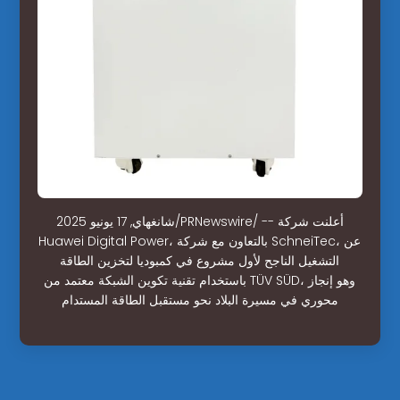
شانغهاي, 17 يونيو 2025/PRNewswire/ -- أعلنت شركة
Huawei Digital Power، بالتعاون مع شركة SchneiTec، عن
التشغيل الناجح لأول مشروع في كمبوديا لتخزين الطاقة
باستخدام تقنية تكوين الشبكة معتمد من TÜV SÜD، وهو إنجاز
محوري في مسيرة البلاد نحو مستقبل الطاقة المستدام