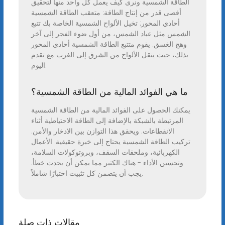
الطاقة الشمسية ونرى كيف يعمل كل واحد منها لتحقيق
أقصى قدر من إنتاج الطاقة: متعقب الطاقة الشمسية
أحادي المحور: تخيل الألواح الشمسية الخاصة بك تتبع
الشمس مثل عباد الشمس، من أول ضوء الفجر إلى آخر
وهج الغسق. يقوم متتبع الطاقة الشمسية أحادي المحور
بذلك، حيث ينقل الألواح من الشرق إلى الغرب مع تقدم
اليوم.
ما هي الفوائد المالية من الطاقة الشمسية؟
يمكنك الحصول على الفوائد المالية من الطاقة الشمسية
المرتبطة بالشبكة بالإضافة إلى الطاقة الاحتياطية أثناء
الانقطاعات. ويحقق هذا التوازن بين الادخار والأمن.
تركيب الطاقة الشمسية يحتاج إلى خبرة حقيقية. الأعمال
الكهربائية، وملحقات السقف، وبروتوكولات السلامة،
وتحسين الأداء - هناك الكثير مما يمكن أن يحدث خطأ.
يجب أن يتضمن كل تثبيت اختبارًا شاملاً.
مقالات ذات صلة