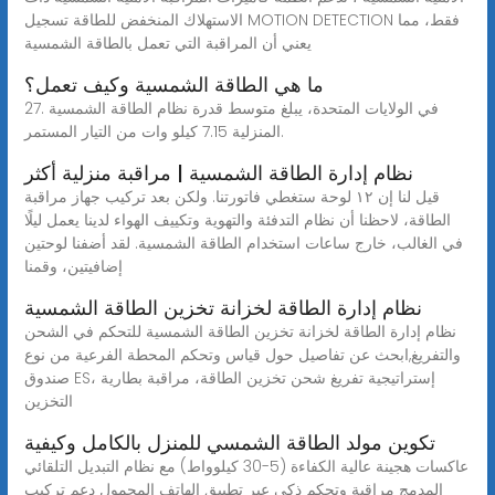
الاستهلاك المنخفض للطاقة تسجيل MOTION DETECTION فقط، مما
يعني أن المراقبة التي تعمل بالطاقة الشمسية
ما هي الطاقة الشمسية وكيف تعمل؟
27. في الولايات المتحدة، يبلغ متوسط قدرة نظام الطاقة الشمسية
المنزلية 7.15 كيلو وات من التيار المستمر.
نظام إدارة الطاقة الشمسية | مراقبة منزلية أكثر
قيل لنا إن ١٢ لوحة ستغطي فاتورتنا. ولكن بعد تركيب جهاز مراقبة
الطاقة، لاحظنا أن نظام التدفئة والتهوية وتكييف الهواء لدينا يعمل ليلًا
في الغالب، خارج ساعات استخدام الطاقة الشمسية. لقد أضفنا لوحتين
إضافيتين، وقمنا
نظام إدارة الطاقة لخزانة تخزين الطاقة الشمسية
نظام إدارة الطاقة لخزانة تخزين الطاقة الشمسية للتحكم في الشحن
والتفريغ,ابحث عن تفاصيل حول قياس وتحكم المحطة الفرعية من نوع
صندوق ES، إستراتيجية تفريغ شحن تخزين الطاقة، مراقبة بطارية
التخزين
تكوين مولد الطاقة الشمسي للمنزل بالكامل وكيفية
عاكسات هجينة عالية الكفاءة (5-30 كيلوواط) مع نظام التبديل التلقائي
المدمج مراقبة وتحكم ذكي عبر تطبيق الهاتف المحمول دعم تركيب