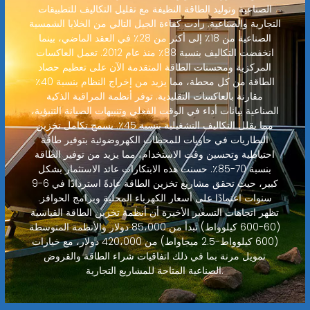
الصناعية وتوليد الطاقة النظيفة مع تقليل التكاليف للتطبيقات
التجارية والصناعية. زادت كفاءة الجيل التالي من الخلايا الشمسية
الصناعية من 18٪ إلى أكثر من 28٪ في العقد الماضي، بينما
انخفضت التكاليف بنسبة 88٪ منذ عام 2012. تعمل العاكسات
المركزية ومحسنات الطاقة المتقدمة الآن على تعظيم حصاد
الطاقة من كل محطة، مما يزيد من إخراج النظام بنسبة 40٪
مقارنة بالعاكسات التقليدية. توفر أنظمة المراقبة الذكية
الصناعية بيانات أداء في الوقت الفعلي وتنبيهات الصيانة التنبؤية،
مما يقلل التكاليف التشغيلية بنسبة 45٪. يسمح تكامل تخزين
البطاريات في حاويات للمحطات الكهروضوئية بتوفير طاقة
احتياطية وتحسين وقت الاستخدام، مما يزيد من توفير الطاقة
بنسبة 70-85٪. حسنت هذه الابتكارات عائد الاستثمار بشكل
كبير، حيث تحقق مشاريع تخزين الطاقة عادةً استردادًا في 6-9
سنوات اعتمادًا على أسعار الكهرباء المحلية وبرامج الحوافز.
تظهر اتجاهات التسعير الأخيرة أن أنظمة تخزين الطاقة القياسية
(60-600 كيلوواط) تبدأ من 85،000 دولار والأنظمة المتوسطة
(600 كيلوواط-2.5 ميجاواط) من 420،000 دولار، مع خيارات
تمويل مرنة بما في ذلك اتفاقيات شراء الطاقة والقروض
الصناعية المتاحة للمشاريع التجارية.