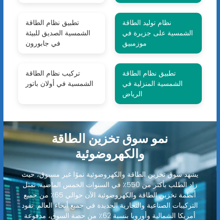
نظام توليد الطاقة
تطبيق نظام الطاقة
الشمسية على جزيرة في
الشمسية الصديق للبيئة
موزمبيق
في جابورون
تطبيق نظام الطاقة
تركيب نظام الطاقة
الشمسية المنزلية في
الشمسية في أولان باتور
الرياض
نمو سوق تخزين الطاقة
والكهروضوئية
يشهد سوق تخزين الطاقة والكهروضوئية نموًا غير مسبوق، حيث
زاد الطلب بأكثر من 550٪ في السنوات الخمس الماضية. تمثل
أنظمة تخزين الطاقة والكهروضوئية الآن حوالي 65٪ من جميع
التركيبات الصناعية والتجارية الجديدة في جميع أنحاء العالم. تقود
أمريكا الشمالية وأوروبا بنسبة 62٪ من حصة السوق، مدفوعة