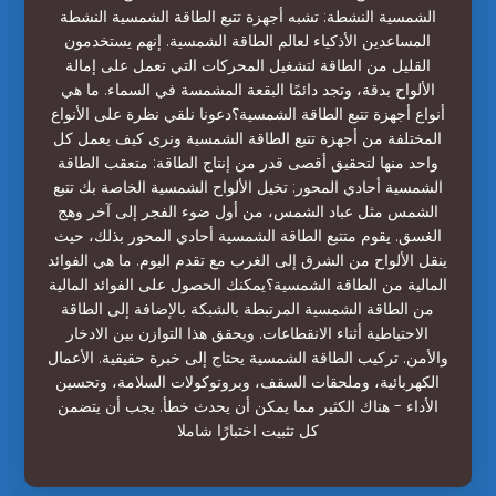
الشمسية النشطة: تشبه أجهزة تتبع الطاقة الشمسية النشطة
المساعدين الأذكياء لعالم الطاقة الشمسية. إنهم يستخدمون
القليل من الطاقة لتشغيل المحركات التي تعمل على إمالة
الألواح بدقة، وتجد دائمًا البقعة المشمسة في السماء. ما هي
أنواع أجهزة تتبع الطاقة الشمسية؟دعونا نلقي نظرة على الأنواع
المختلفة من أجهزة تتبع الطاقة الشمسية ونرى كيف يعمل كل
واحد منها لتحقيق أقصى قدر من إنتاج الطاقة: متعقب الطاقة
الشمسية أحادي المحور: تخيل الألواح الشمسية الخاصة بك تتبع
الشمس مثل عباد الشمس، من أول ضوء الفجر إلى آخر وهج
الغسق. يقوم متتبع الطاقة الشمسية أحادي المحور بذلك، حيث
ينقل الألواح من الشرق إلى الغرب مع تقدم اليوم. ما هي الفوائد
المالية من الطاقة الشمسية؟يمكنك الحصول على الفوائد المالية
من الطاقة الشمسية المرتبطة بالشبكة بالإضافة إلى الطاقة
الاحتياطية أثناء الانقطاعات. ويحقق هذا التوازن بين الادخار
والأمن. تركيب الطاقة الشمسية يحتاج إلى خبرة حقيقية. الأعمال
الكهربائية، وملحقات السقف، وبروتوكولات السلامة، وتحسين
الأداء - هناك الكثير مما يمكن أن يحدث خطأ. يجب أن يتضمن
كل تثبيت اختبارًا شاملا