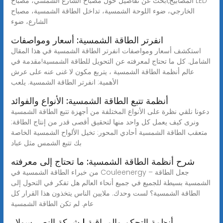
المصابيح,ابحث عن تفاصيل حول مصباح الشارع الشمسي، مصباح LED
الخارجي، ضوء اللوحة الشمسية، تداخل الطاقة الشمسية، مصباح
الشارع، ضوء
انفرتر الطاقة الشمسية: أسعار ومواصفات
استكشف أسعار ومواصفات انفرتر الطاقة الشمسية في هذا المقال
الشامل. كل ما تحتاج لمعرفته عن التحويل للطاقة الشمسية!مقدمة في
عالم أنظمة الطاقة الشمسية ، يتربع مكون لا غنى عنه على عرش
الأهمية: انفرتر الطاقة الشمسية. يلعب
أنظمة تتبع الطاقة الشمسية: الأنواع والفوائد
دعونا نلقي نظرة على الأنواع المختلفة من أجهزة تتبع الطاقة الشمسية
ونرى كيف يعمل كل واحد منها لتحقيق أقصى قدر من إنتاج الطاقة:
متعقب الطاقة الشمسية أحادي المحور: تخيل الألواح الشمسية الخاصة
بك تتبع الشمس مثل عباد
شرح أنظمة الطاقة الشمسية: ما تحتاج إلى معرفته
من خبراء الطاقة الشمسية في Couleenergy – جعل الطاقة
الشمسية بسيطة للجميع في جميع أنحاء العالم هل تفكر في التحول إلى
الطاقة الشمسية؟ لست وحدك. ملايين الناس يتخذون هذا القرار كل
عام. لم تكن الطاقة الشمسية
أنظمة التحكم والمراقبة | شركة النصر سولار