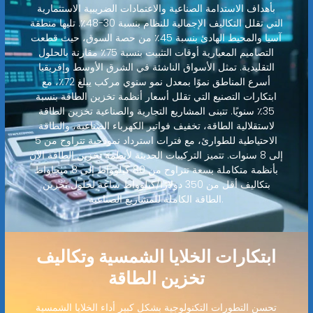
بأهداف الاستدامة الصناعية والاعتمادات الضريبية الاستثمارية
التي تقلل التكاليف الإجمالية للنظام بنسبة 30-48٪. تليها منطقة
آسيا والمحيط الهادئ بنسبة 45٪ من حصة السوق، حيث قطعت
التصاميم المعيارية أوقات التثبيت بنسبة 75٪ مقارنة بالحلول
التقليدية. تمثل الأسواق الناشئة في الشرق الأوسط وإفريقيا
أسرع المناطق نموًا بمعدل نمو سنوي مركب يبلغ 72٪، مع
ابتكارات التصنيع التي تقلل أسعار أنظمة تخزين الطاقة بنسبة
35٪ سنويًا. تتبنى المشاريع التجارية والصناعية تخزين الطاقة
لاستقلالية الطاقة، تخفيف فواتير الكهرباء الصناعية، والطاقة
الاحتياطية للطوارئ، مع فترات استرداد نموذجية تتراوح من 5
إلى 8 سنوات. تتميز التركيبات الحديثة لأنظمة تخزين الطاقة الآن
بأنظمة متكاملة بسعة تتراوح من 80 كيلوواط إلى 8 ميجاواط
بتكاليف أقل من 350 دولارًا/كيلوواط ساعة لحلول تخزين
الطاقة الكاملة للمشاريع الصناعية.
ابتكارات الخلايا الشمسية وتكاليف
تخزين الطاقة
تحسن التطورات التكنولوجية بشكل كبير أداء الخلايا الشمسية