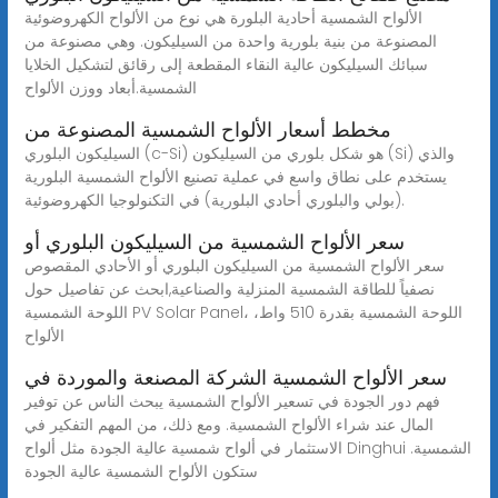
الألواح الشمسية أحادية البلورة هي نوع من الألواح الكهروضوئية
المصنوعة من بنية بلورية واحدة من السيليكون. وهي مصنوعة من
سبائك السيليكون عالية النقاء المقطعة إلى رقائق لتشكيل الخلايا
الشمسية.أبعاد ووزن الألواح
مخطط أسعار الألواح الشمسية المصنوعة من
السيليكون البلوري (c-Si) هو شكل بلوري من السيليكون (Si) والذي
يستخدم على نطاق واسع في عملية تصنيع الألواح الشمسية البلورية
(بولي والبلوري أحادي البلورية) في التكنولوجيا الكهروضوئية.
سعر الألواح الشمسية من السيليكون البلوري أو
سعر الألواح الشمسية من السيليكون البلوري أو الأحادي المقصوص
نصفياً للطاقة الشمسية المنزلية والصناعية,ابحث عن تفاصيل حول
اللوحة الشمسية PV Solar Panel، اللوحة الشمسية بقدرة 510 واط،
الألواح
سعر الألواح الشمسية الشركة المصنعة والموردة في
فهم دور الجودة في تسعير الألواح الشمسية يبحث الناس عن توفير
المال عند شراء الألواح الشمسية. ومع ذلك، من المهم التفكير في
الاستثمار في ألواح شمسية عالية الجودة مثل ألواح Dinghui الشمسية.
ستكون الألواح الشمسية عالية الجودة