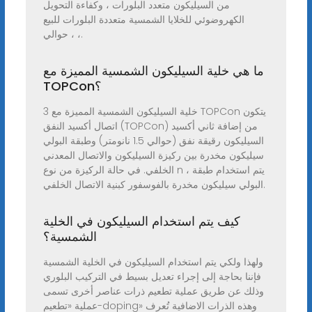
من السيليكون متعدد البلورات ، وكفاءة التحويل
الكهروضوئي للخلايا الشمسية متعددة البلورات للبيع
حوالي ، ،.
ما هي خلية السيليكون الشمسية المميزة مع
TOPCon؟
3 خلية السيليكون الشمسية المميزة مع TOPCon يتكون
اتصال أكسيد النفق (TOPCon) من إضافة ثاني أكسيد
السيليكون رقيقة نفق (حوالي 1.5 نانومتر) وطبقة البولي
سيليكون مخدرة بين ركيزة السيليكون والاتصال المعدني
الخلفي. في حالة الركيزة من نوع n ، يتم استخدام طبقة
البولي سيليكون مخدرة بالفوسفور كبنية الاتصال الخلفي.
كيف يتم استخدام السيليكون في الخلية
الشمسية؟
ولهذا ولكي يتم استخدام السيليكون في الخلية الشمسية
فإننا بحاجة إلى إجراء تعديل بسيط في التركيب البلوري
وذلك عن طريق عملية تطعيم ذرات عناصر أخرى تسمى
عملية «تطعيم-doping» وهذه الذرات الاضافية تُعرف