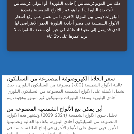
ذلك من المونوكريستالين (أحادية البلورة)، أو البولي كريستالين
(متعددة البلورات). ما هو عمر الألواح الشمسية متعددة
البلورات؟ومن بين المزايا الأخرى، التي تعمل على رفع أسعار
الألواح الشمسية في مصر أحادية البلورة، العمر الافتراضي لها
الذي قد يصل إلى نحو 40 عامًا، في حين أن متعددة البلورات لا
يزيد عمرها على 25 عامً
سعر الخلايا الكهروضوئية المصنوعة من السيليكون
غالبية الألواح الشمسية (80٪) مصنوعة من السيليكون البلوري، حيث
تشمل الأمثلة على الألواح الشمسية المصنوعة من السيليكون البلوري:
أحادي البلورية ومتعدد البلورات وسيليكون غير متبلور وهجينة، يتم
أين يمكن بيع الألواح الشمسية المصنوعة من
تحليل سوق الألواح الشمسية (2024-2029) وتشتهر هذه الألواح،
المصنوعة من السيليكون أحادي البلورة، بكفاءتها العالية وتصميمها
الأنيق. فهي تتفوق على الأنواع الأخرى في إنتاج الطاقة، خاصة في
ظروف الإضاءة المنخفضة. تخزين الطاقة