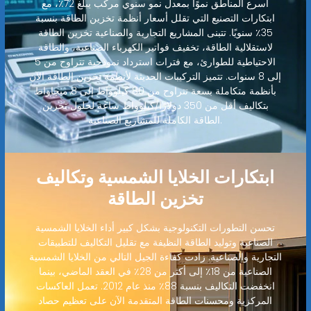
أسرع المناطق نموًا بمعدل نمو سنوي مركب يبلغ 72٪، مع
ابتكارات التصنيع التي تقلل أسعار أنظمة تخزين الطاقة بنسبة
35٪ سنويًا. تتبنى المشاريع التجارية والصناعية تخزين الطاقة
لاستقلالية الطاقة، تخفيف فواتير الكهرباء الصناعية، والطاقة
الاحتياطية للطوارئ، مع فترات استرداد نموذجية تتراوح من 5
إلى 8 سنوات. تتميز التركيبات الحديثة لأنظمة تخزين الطاقة الآن
بأنظمة متكاملة بسعة تتراوح من 80 كيلوواط إلى 8 ميجاواط
بتكاليف أقل من 350 دولارًا/كيلوواط ساعة لحلول تخزين
الطاقة الكاملة للمشاريع الصناعية.
ابتكارات الخلايا الشمسية وتكاليف
تخزين الطاقة
تحسن التطورات التكنولوجية بشكل كبير أداء الخلايا الشمسية
الصناعية وتوليد الطاقة النظيفة مع تقليل التكاليف للتطبيقات
التجارية والصناعية. زادت كفاءة الجيل التالي من الخلايا الشمسية
الصناعية من 18٪ إلى أكثر من 28٪ في العقد الماضي، بينما
انخفضت التكاليف بنسبة 88٪ منذ عام 2012. تعمل العاكسات
المركزية ومحسنات الطاقة المتقدمة الآن على تعظيم حصاد