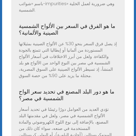
باسم «شوائب-impurities» وهي ضرورية لعمل الخلية
الشمسية.
ما هو الفرق في السعر بين الألواح الشمسية
الصينية والألمانية؟
إذ يصل فرق السعر بنحو 30% عن الألواح الصينية بمثيلاتها
المستوردة من ألمانيا أو إيطاليا التي تتمتع بالجودة
والكفاءة. ولعل من أبرز الاختلافات في أسعار الألواح
الشمسية في مصر بين النوع الواحد من الألواح هو بلد
المنشأ، إذ تسيطر الألواح الصينية على السوق المصرية،
محتلة ما يزيد على 90% من حصة السوق.
ما هو دور البلد المصنع في تحديد سعر الواح
الشمسية في مصر؟
تؤدي العديد من العوامل دورًا رئيسًا في تحديد أسعار
الألواح الشمسية في مصر، ولعل في مقدمتها البلد
المصنع، بالإضافة إلى نوع اللوح الكهروضوئي والمادة
المستخدمة في صنعه، سواء كان ذلك من
المونوكريستالين (أحادية البلورة)، أو البولي كريستالين