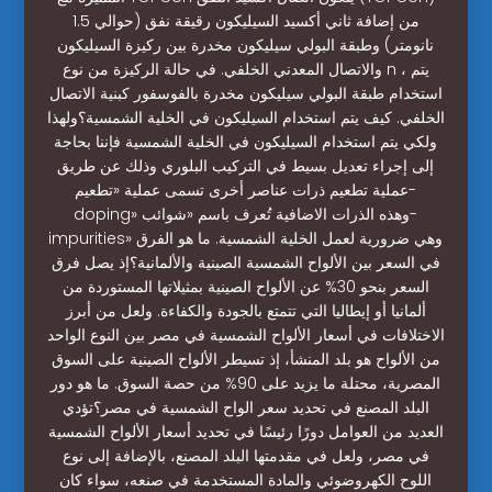
من إضافة ثاني أكسيد السيليكون رقيقة نفق (حوالي 1.5
نانومتر) وطبقة البولي سيليكون مخدرة بين ركيزة السيليكون
والاتصال المعدني الخلفي. في حالة الركيزة من نوع n ، يتم
استخدام طبقة البولي سيليكون مخدرة بالفوسفور كبنية الاتصال
الخلفي. كيف يتم استخدام السيليكون في الخلية الشمسية؟ولهذا
ولكي يتم استخدام السيليكون في الخلية الشمسية فإننا بحاجة
إلى إجراء تعديل بسيط في التركيب البلوري وذلك عن طريق
عملية تطعيم ذرات عناصر أخرى تسمى عملية «تطعيم-
doping» وهذه الذرات الاضافية تُعرف باسم «شوائب-
impurities» وهي ضرورية لعمل الخلية الشمسية. ما هو الفرق
في السعر بين الألواح الشمسية الصينية والألمانية؟إذ يصل فرق
السعر بنحو 30% عن الألواح الصينية بمثيلاتها المستوردة من
ألمانيا أو إيطاليا التي تتمتع بالجودة والكفاءة. ولعل من أبرز
الاختلافات في أسعار الألواح الشمسية في مصر بين النوع الواحد
من الألواح هو بلد المنشأ، إذ تسيطر الألواح الصينية على السوق
المصرية، محتلة ما يزيد على 90% من حصة السوق. ما هو دور
البلد المصنع في تحديد سعر الواح الشمسية في مصر؟تؤدي
العديد من العوامل دورًا رئيسًا في تحديد أسعار الألواح الشمسية
في مصر، ولعل في مقدمتها البلد المصنع، بالإضافة إلى نوع
اللوح الكهروضوئي والمادة المستخدمة في صنعه، سواء كان