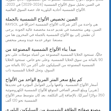
في الصين تحليل سوق الألواح الشمسية (2024-2029) في 2023،
الألواح الشمسية أحادية البلورية قاد حصة السوق العالمية.
الصين تخصيص الألواح الشمسية بالجملة
RAYSOL هي واحدة من أكثر شركات الألواح الشمسية احترافًا في
الصين، وهي متخصصة في تقديم خدمة مخصصة عالية الجودة. يرجى
أن تطمئن إلى بيع الألواح الشمسية بالجملة في المخزون هنا من
مصنعنا. تتوفر خدمة جيدة وسعر منخفض.
مبدأ بناء الألواح الشمسية المصنوعة من
حاليًّا، تستحوذ الخلايا الشمسية المصنوعة من أشباه موصلات على نحو
90 بالمائة من سوق الخلايا الشمسية. وعلى نحو خاص، تستحوذ الخلايا
الشمسية المصنوعة من السيليكون على أكثر من 80 بالمائة من
السوق، وتحل الخلايا الشمسية ذات
كم يبلغ سعر المتر المربع الواحد من الألواح
أسعار الألواح الشمسية.. واقعها وأبرز العوامل المؤثرة في تحديدها
(تقرير) ويبلغ السعر الصافي المتوقع للألواح الشمسية الكهروضوئية
350 دولارًا أميركيًا، بالإضافة إلى التكلفة، بعد كان متوسط سعر الألواح
الشمسية نحو 120 ألف
مصنع صفائح الطاقة الشمسية من السيليكون البلوري