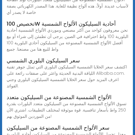
لأسباب عديدة. أولاً، هذه ألواح نظيفة للغاية. هذا المصدر الكهربائي بصفة
خاصة لا يصدر أي
تخصيص 100W أحادية السيليكون الألواح الشمسية
نحن معروفون كواحد من أكثر مصنعي وموردي الألواح الشمسية أحادية
البلورية 100 واط احترافية في الصين. يرجى أن تطمئن إلى شراء أو بيع
أفضل الألواح الشمسية المصنوعة من السيليكون أحادي البلورية 100
واط للبيع هنا من مصنعنا. جميع
سعر السيليكون البلوري الشمسي
اكتشف سعر الخلايا الشمسية السيليكون البلوري التي تمثل جوهر تقنية
اللياقة البدنية الحديثة واعثر على صفقات رائعة على Alibaba.com.
اعرف المزيد حول سعر الخلايا الشمسية السيليكون البلوري وجني
الفوائد.
الألواح الشمسية المصنوعة من السيليكون متعدد
تسوق الألواح الشمسية المصنوعة من السيليكون متعدد البلورات بقدرة
250 واط بأسعار تنافسية. قوة موثوقة لمختلف التطبيقات. اشتري الآن
من الموردين الموثوق بهم!
سعر الألواح الشمسية المصنوعة من السيليكون
معدل تحويل الألواح الشمسية المصنوعة من السيليكون أحادي البلورية