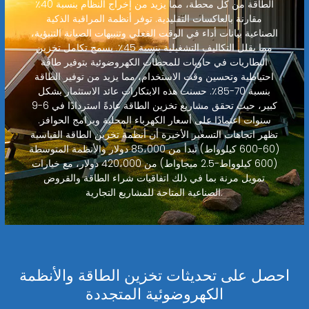
الطاقة من كل محطة، مما يزيد من إخراج النظام بنسبة 40٪
مقارنة بالعاكسات التقليدية. توفر أنظمة المراقبة الذكية
الصناعية بيانات أداء في الوقت الفعلي وتنبيهات الصيانة التنبؤية،
مما يقلل التكاليف التشغيلية بنسبة 45٪. يسمح تكامل تخزين
البطاريات في حاويات للمحطات الكهروضوئية بتوفير طاقة
احتياطية وتحسين وقت الاستخدام، مما يزيد من توفير الطاقة
بنسبة 70-85٪. حسنت هذه الابتكارات عائد الاستثمار بشكل
كبير، حيث تحقق مشاريع تخزين الطاقة عادةً استردادًا في 6-9
سنوات اعتمادًا على أسعار الكهرباء المحلية وبرامج الحوافز.
تظهر اتجاهات التسعير الأخيرة أن أنظمة تخزين الطاقة القياسية
(60-600 كيلوواط) تبدأ من 85،000 دولار والأنظمة المتوسطة
(600 كيلوواط-2.5 ميجاواط) من 420،000 دولار، مع خيارات
تمويل مرنة بما في ذلك اتفاقيات شراء الطاقة والقروض
الصناعية المتاحة للمشاريع التجارية.
احصل على تحديثات تخزين الطاقة والأنظمة
الكهروضوئية المتجددة