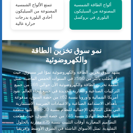
ألواح الطاقة الشمسية
تتمتع الألواح الشمسية
المصنوعة من السيليكون
المصنوعة من السيليكون
البلوري في بروكسل
أحادي البلورة بدرجات
حرارة عالية
نمو سوق تخزين الطاقة
والكهروضوئية
يشهد سوق تخزين الطاقة والكهروضوئية نموًا غير مسبوق، حيث
زاد الطلب بأكثر من 550٪ في السنوات الخمس الماضية. تمثل
أنظمة تخزين الطاقة والكهروضوئية الآن حوالي 65٪ من جميع
التركيبات الصناعية والتجارية الجديدة في جميع أنحاء العالم. تقود
أمريكا الشمالية وأوروبا بنسبة 62٪ من حصة السوق، مدفوعة
بأهداف الاستدامة الصناعية والاعتمادات الضريبية الاستثمارية
التي تقلل التكاليف الإجمالية للنظام بنسبة 30-48٪. تليها منطقة
آسيا والمحيط الهادئ بنسبة 45٪ من حصة السوق، حيث قطعت
التصاميم المعيارية أوقات التثبيت بنسبة 75٪ مقارنة بالحلول
التقليدية. تمثل الأسواق الناشئة في الشرق الأوسط وإفريقيا