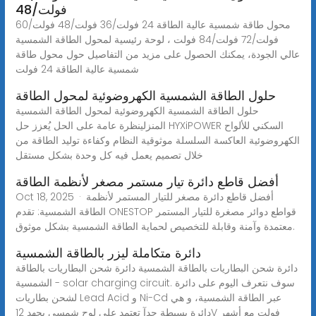
فولت/48
محول طاقة شمسية عالية الطاقة 24 فولت/36 فولت/48 فولت/60
فولت/72 فولت/84 فولت ، لوحة رئيسية لمحول الطاقة الشمسية
عالي الجودة، يمكنك الحصول على مزيد من التفاصيل حول محول طاقة
شمسية عالية الطاقة 24 فولت
حلول الطاقة الشمسية الكهروضوئية لمحول الطاقة
حلول الطاقة الشمسية الكهروضوئية لمحول الطاقة الشمسية
المنزلينظرة عامة على الحل يُعزز حل HYXiPOWER السكني للألواح
الكهروضوئية العاكسة السلسلة موثوقية النظام وكفاءة توليد الطاقة من
خلال تصميم يعمل فيه كل وحدة بشكل مستقل
أفضل قاطع دائرة تيار مستمر مصغر لأنظمة الطاقة
Oct 18, 2025 · أفضل قاطع دائرة مصغر للتيار المستمر لأنظمة
الطاقة الشمسية: تقدم ONESTOP قواطع دوائر مصغرة للتيار المستمر
معتمدة وآمنة وقابلة للتخصيص لحماية الطاقة الشمسية بشكل موثوق.
دائرة متكاملة ليزر بالطاقة الشمسية
دائرة شحن البطاريات بالطاقة الشمسية دائرة شحن البطاريات بالطاقة
الشمسية - solar charging circuit. سوف نتعرف اليوم على دائرة
لشحن بطاريات Lead Acid و Ni-Cd عبر الطاقة الشمسية، و هي
دائرة بسيطة جدآ تعتمد على لوح شمسي بجهد 12V فولت مع أشهر