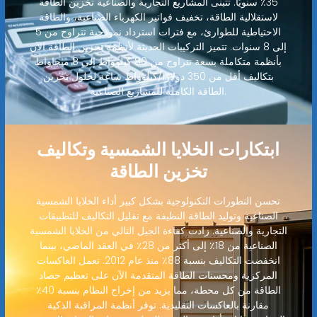
35٪ سنويًا. تتبنى المشاريع التجارية والصناعية تخزين الطاقة
لاستقلالية الطاقة، تخفيف فواتير الكهرباء الصناعية، والطاقة
الاحتياطية للطوارئ، مع فترات استرداد نموذجية تتراوح من 5
إلى 8 سنوات. تتميز التركيبات الحديثة لأنظمة تخزين الطاقة الآن
بأنظمة متكاملة بسعة تتراوح من 80 كيلوواط إلى 8 ميجاواط
بتكاليف أقل من 350 دولارًا/كيلوواط ساعة لحلول تخزين
الطاقة الكاملة للمشاريع الصناعية.
ابتكارات الخلايا الشمسية وتكاليف
تخزين الطاقة
تحسن التطورات التكنولوجية بشكل كبير أداء الخلايا الشمسية
الصناعية وتوليد الطاقة النظيفة مع تقليل التكاليف للتطبيقات
التجارية والصناعية. زادت كفاءة الجيل التالي من الخلايا الشمسية
الصناعية من 18٪ إلى أكثر من 28٪ في العقد الماضي، بينما
انخفضت التكاليف بنسبة 88٪ منذ عام 2012. تعمل العاكسات
المركزية ومحسنات الطاقة المتقدمة الآن على تعظيم حصاد
الطاقة من كل محطة، مما يزيد من إخراج النظام بنسبة 40٪
مقارنة بالعاكسات التقليدية. توفر أنظمة المراقبة الذكية