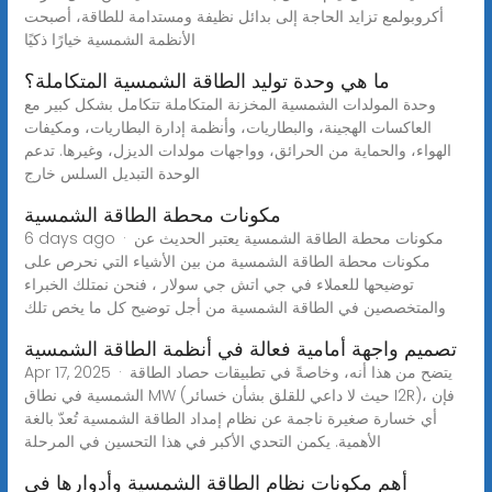
أكروبولمع تزايد الحاجة إلى بدائل نظيفة ومستدامة للطاقة، أصبحت
الأنظمة الشمسية خيارًا ذكيًا
ما هي وحدة توليد الطاقة الشمسية المتكاملة؟
وحدة المولدات الشمسية المخزنة المتكاملة تتكامل بشكل كبير مع
العاكسات الهجينة، والبطاريات، وأنظمة إدارة البطاريات، ومكيفات
الهواء، والحماية من الحرائق، وواجهات مولدات الديزل، وغيرها. تدعم
الوحدة التبديل السلس خارج
مكونات محطة الطاقة الشمسية
6 days ago · مكونات محطة الطاقة الشمسية يعتبر الحديث عن
مكونات محطة الطاقة الشمسية من بين الأشياء التي نحرص على
توضيحها للعملاء في جي اتش جي سولار ، فنحن نمتلك الخبراء
والمتخصصين في الطاقة الشمسية من أجل توضيح كل ما يخص تلك
تصميم واجهة أمامية فعالة في أنظمة الطاقة الشمسية
Apr 17, 2025 · يتضح من هذا أنه، وخاصةً في تطبيقات حصاد الطاقة
الشمسية في نطاق MW (حيث لا داعي للقلق بشأن خسائر I2R)، فإن
أي خسارة صغيرة ناجمة عن نظام إمداد الطاقة الشمسية تُعدّ بالغة
الأهمية. يكمن التحدي الأكبر في هذا التحسين في المرحلة
أهم مكونات نظام الطاقة الشمسية وأدوارها في