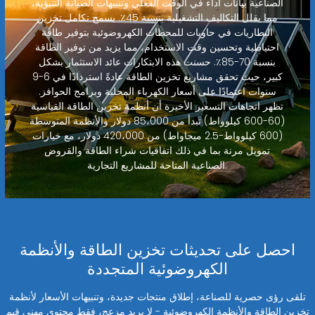
الصناعية بيانات أداء في الوقت الفعلي وتنبيهات الصيانة التنبؤية،
مما يقلل التكاليف التشغيلية بنسبة 45٪. يسمح تكامل تخزين
البطاريات في حاويات للمحطات الكهروضوئية بتوفير طاقة
احتياطية وتحسين وقت الاستخدام، مما يزيد من توفير الطاقة
بنسبة 70-85٪. حسنت هذه الابتكارات عائد الاستثمار بشكل
كبير، حيث تحقق مشاريع تخزين الطاقة عادةً استردادًا في 6-9
سنوات اعتمادًا على أسعار الكهرباء المحلية وبرامج الحوافز.
تظهر اتجاهات التسعير الأخيرة أن أنظمة تخزين الطاقة القياسية
(60-600 كيلوواط) تبدأ من 85،000 دولار والأنظمة المتوسطة
(600 كيلوواط-2.5 ميجاواط) من 420،000 دولار، مع خيارات
تمويل مرنة بما في ذلك اتفاقيات شراء الطاقة والقروض
الصناعية المتاحة للمشاريع التجارية.
احصل على تحديثات تخزين الطاقة والأنظمة
الكهروضوئية المتجددة
تلقى رؤى حصرية للصناعة، إطلاق منتجات جديدة، وتنبيهات الأسعار لأنظمة
تخزين الطاقة والأنظمة الكهروضوئية - لا بريد مزعج، فقط محتوى مهني قيم