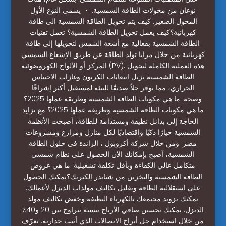
نوعان من محولات الطاقة الشمسية: ・ يسمى النوع الأول
المحول الصغير. كيف يتم تحويل الطاقة الشمسية الى طاقة
كهربائية؟كيف يعمل تحويل الطاقة الشمسية؟ تعمل تقنيات
الطاقة الشمسية بفعالية مع أشعة الشمس لتحويلها إلى طاقة
كهربائية من خلال مرايا تولد الطاقة عن طريق الإشعاع الشمسي
المركز أو الألواح الكهروضوئية (PV). هذه العملية الكاملة لتحويل
الطاقة الشمسية تزيل انبعاثات الكربون وغازات الاحتباس
الحراري، مما يوفر حلاً صديقًا للبيئة لمستقبل أكثر إشراقًا
وصحة. ما هي مكونات الطاقة الشمسية وطريقة عملها 2025؟
ما هي مكونات الطاقة الشمسية وطريقة عملها 2025؟ مع تزايد
الحاجة إلى بدائل نظيفة ومستدامة للطاقة، أصبحت الأنظمة
الشمسية خيارًا ذكيًا واقتصاديًا لكل منازل ومزارع ومشروعات
مصر. ومن خلال شركة أكروبول ، الرائدة في حلول الطاقة
الشمسية، أصبح بإمكانك الآن الحصول على نظام شمسي
متكامل عالي الكفاءة وبأقل تكلفة تشغيلية. ما هي عروض
الطاقة الشمسية والتخزين من شنايدر إلكتريك؟يمكنك الحصول
على استقلالية الطاقة وتقليل تكاليف مولدات الديزل لأعمالك.
يمكنك تزويد مجتمعك بالكهرباء النظيفة وخفض تكاليف مولد
الديزل. يمكنك تحسين صافي الأرباح بنسبة تتراوح بين 20 و40٪
من خلال استخدام حل أبراج الاتصالات الذي أثبت جدارته. تعرّف