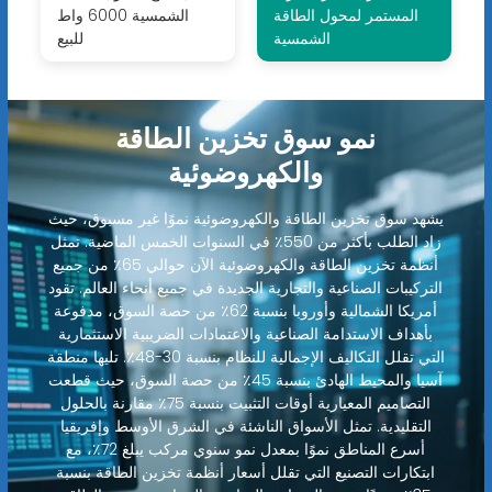
المستمر لمحول الطاقة
الشمسية 6000 واط
الشمسية
للبيع
نمو سوق تخزين الطاقة
والكهروضوئية
يشهد سوق تخزين الطاقة والكهروضوئية نموًا غير مسبوق، حيث
زاد الطلب بأكثر من 550٪ في السنوات الخمس الماضية. تمثل
أنظمة تخزين الطاقة والكهروضوئية الآن حوالي 65٪ من جميع
التركيبات الصناعية والتجارية الجديدة في جميع أنحاء العالم. تقود
أمريكا الشمالية وأوروبا بنسبة 62٪ من حصة السوق، مدفوعة
بأهداف الاستدامة الصناعية والاعتمادات الضريبية الاستثمارية
التي تقلل التكاليف الإجمالية للنظام بنسبة 30-48٪. تليها منطقة
آسيا والمحيط الهادئ بنسبة 45٪ من حصة السوق، حيث قطعت
التصاميم المعيارية أوقات التثبيت بنسبة 75٪ مقارنة بالحلول
التقليدية. تمثل الأسواق الناشئة في الشرق الأوسط وإفريقيا
أسرع المناطق نموًا بمعدل نمو سنوي مركب يبلغ 72٪، مع
ابتكارات التصنيع التي تقلل أسعار أنظمة تخزين الطاقة بنسبة