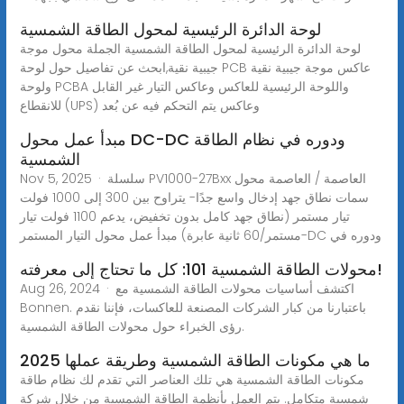
لوحة الدائرة الرئيسية لمحول الطاقة الشمسية
لوحة الدائرة الرئيسية لمحول الطاقة الشمسية الجملة محول موجة
جيبية نقية,ابحث عن تفاصيل حول لوحة PCB عاكس موجة جيبية نقية
ولوحة PCBA واللوحة الرئيسية للعاكس وعاكس التيار غير القابل
للانقطاع (UPS) وعاكس يتم التحكم فيه عن بُعد
مبدأ عمل محول DC-DC ودوره في نظام الطاقة
الشمسية
Nov 5, 2025 · سلسلة PV1000-27Bxx العاصمة / العاصمة محول
سمات نطاق جهد إدخال واسع جدًا- يتراوح بين 300 إلى 1000 فولت
تيار مستمر (نطاق جهد كامل بدون تخفيض، يدعم 1100 فولت تيار
مستمر/60 ثانية عابرة) مبدأ عمل محول التيار المستمر-DC ودوره في
محولات الطاقة الشمسية 101: كل ما تحتاج إلى معرفته!
Aug 26, 2024 · اكتشف أساسيات محولات الطاقة الشمسية مع
Bonnen. باعتبارنا من كبار الشركات المصنعة للعاكسات، فإننا نقدم
رؤى الخبراء حول محولات الطاقة الشمسية.
ما هي مكونات الطاقة الشمسية وطريقة عملها 2025
مكونات الطاقة الشمسية هي تلك العناصر التي تقدم لك نظام طاقة
شمسية متكامل. يتم العمل بأنظمة الطاقة الشمسية من خلال شركة