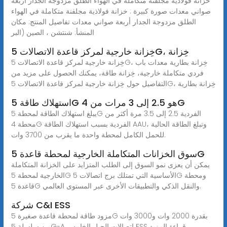
خزانة فولاذية مجلفنة متكاملة في الهواء الطلق مزدوجة الجدار أربعة
صواني معدات صورة كبيرة : خزانة فولاذية مجلفنة متكاملة في الهواء
الطلق مزدوجة الجدار أربعة صواني معدات تفاصيل المنتج: مكان
المنشأ: شنتشن ، الصين (البر
خِزانة خارجية لمركز قاعدة الاتصالات 5G، خِزانة
خِزانة خارجية لمركز قاعدة الاتصالات 5G، خِزانة بطارية معدات باب
فردي متكاملة خارجية، خِزانة طاقة، يمكنك الحصول على مزيد من
التفاصيل حول خِزانة خارجية لمركز قاعدة الاتصالات 5G، خِزانة بطارية
استهلاك طاقة 5G هو 2.5 إلى 3 مرات من 4G
يبلغ استهلاك الطاقة لمحطة 5G الفردية 2.5 إلى 3.5 مرة أكثر من
محطة 4G الفردية بسبب استهلاك الطاقة AAU، وتبلغ الطاقة الحالية
للحمل الكامل لمحطة واحدة ما يقرب من 3700 وات.
سوق الخزانات المتكاملة الخارجية لمحطة قاعدة 5G
يمكن أن يعزى نمو السوق إلى الطلب المتزايد على الخزانة المتكاملة
الخارجية لمحطة 5G الأساسية التي تمتلك برج اتصالات 5G ومحطة
قاعدة 5G والنقل الذكي والتطبيقات الأخرى عبر المستوى العالمي.
شركة C&I ESS
مزود طاقة لمحطة قاعدة صغيرة 5G بقدرة 2000 وات و3000 وات
من سلسلة 5G-A اتصالات الجيل الخامس ESS قراءة المزيد