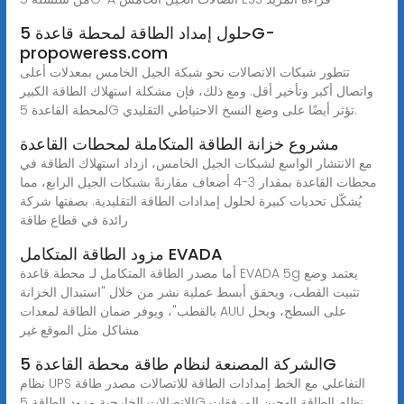
حلول إمداد الطاقة لمحطة قاعدة 5G-
propoweress.com
تتطور شبكات الاتصالات نحو شبكة الجيل الخامس بمعدلات أعلى
واتصال أكبر وتأخير أقل. ومع ذلك، فإن مشكلة استهلاك الطاقة الكبير
لمحطة القاعدة 5G تؤثر أيضًا على وضع النسخ الاحتياطي التقليدي.
مشروع خزانة الطاقة المتكاملة لمحطات القاعدة
مع الانتشار الواسع لشبكات الجيل الخامس، ازداد استهلاك الطاقة في
محطات القاعدة بمقدار 3-4 أضعاف مقارنةً بشبكات الجيل الرابع، مما
يُشكّل تحديات كبيرة لحلول إمدادات الطاقة التقليدية. بصفتها شركة
رائدة في قطاع طاقة
مزود الطاقة المتكامل EVADA
أما مصدر الطاقة المتكامل لـ محطة قاعدة EVADA 5g يعتمد وضع
تثبيت القطب، ويحقق أبسط عملية نشر من خلال "استبدال الخزانة
بالقطب"، ويوفر ضمان الطاقة لمعدات AUU على السطح، ويحل
مشاكل مثل الموقع غير
الشركة المصنعة لنظام طاقة محطة القاعدة 5G
نظام UPS التفاعلي مع الخط إمدادات الطاقة للاتصالات مصدر طاقة
الاتصالات الخارجية مزود الطاقة 5G نظام الطاقة الهجين المرفقات