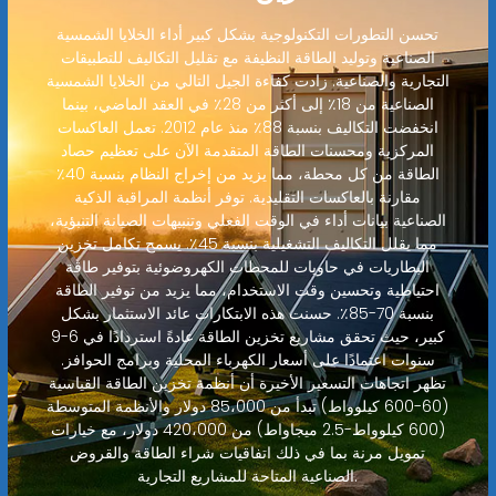
تحسن التطورات التكنولوجية بشكل كبير أداء الخلايا الشمسية
الصناعية وتوليد الطاقة النظيفة مع تقليل التكاليف للتطبيقات
التجارية والصناعية. زادت كفاءة الجيل التالي من الخلايا الشمسية
الصناعية من 18٪ إلى أكثر من 28٪ في العقد الماضي، بينما
انخفضت التكاليف بنسبة 88٪ منذ عام 2012. تعمل العاكسات
المركزية ومحسنات الطاقة المتقدمة الآن على تعظيم حصاد
الطاقة من كل محطة، مما يزيد من إخراج النظام بنسبة 40٪
مقارنة بالعاكسات التقليدية. توفر أنظمة المراقبة الذكية
الصناعية بيانات أداء في الوقت الفعلي وتنبيهات الصيانة التنبؤية،
مما يقلل التكاليف التشغيلية بنسبة 45٪. يسمح تكامل تخزين
البطاريات في حاويات للمحطات الكهروضوئية بتوفير طاقة
احتياطية وتحسين وقت الاستخدام، مما يزيد من توفير الطاقة
بنسبة 70-85٪. حسنت هذه الابتكارات عائد الاستثمار بشكل
كبير، حيث تحقق مشاريع تخزين الطاقة عادةً استردادًا في 6-9
سنوات اعتمادًا على أسعار الكهرباء المحلية وبرامج الحوافز.
تظهر اتجاهات التسعير الأخيرة أن أنظمة تخزين الطاقة القياسية
(60-600 كيلوواط) تبدأ من 85،000 دولار والأنظمة المتوسطة
(600 كيلوواط-2.5 ميجاواط) من 420،000 دولار، مع خيارات
تمويل مرنة بما في ذلك اتفاقيات شراء الطاقة والقروض
الصناعية المتاحة للمشاريع التجارية.