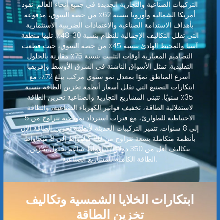
التركيبات الصناعية والتجارية الجديدة في جميع أنحاء العالم. تقود
أمريكا الشمالية وأوروبا بنسبة 62٪ من حصة السوق، مدفوعة
بأهداف الاستدامة الصناعية والاعتمادات الضريبية الاستثمارية
التي تقلل التكاليف الإجمالية للنظام بنسبة 30-48٪. تليها منطقة
آسيا والمحيط الهادئ بنسبة 45٪ من حصة السوق، حيث قطعت
التصاميم المعيارية أوقات التثبيت بنسبة 75٪ مقارنة بالحلول
التقليدية. تمثل الأسواق الناشئة في الشرق الأوسط وإفريقيا
أسرع المناطق نموًا بمعدل نمو سنوي مركب يبلغ 72٪، مع
ابتكارات التصنيع التي تقلل أسعار أنظمة تخزين الطاقة بنسبة
35٪ سنويًا. تتبنى المشاريع التجارية والصناعية تخزين الطاقة
لاستقلالية الطاقة، تخفيف فواتير الكهرباء الصناعية، والطاقة
الاحتياطية للطوارئ، مع فترات استرداد نموذجية تتراوح من 5
إلى 8 سنوات. تتميز التركيبات الحديثة لأنظمة تخزين الطاقة الآن
بأنظمة متكاملة بسعة تتراوح من 80 كيلوواط إلى 8 ميجاواط
بتكاليف أقل من 350 دولارًا/كيلوواط ساعة لحلول تخزين
الطاقة الكاملة للمشاريع الصناعية.
ابتكارات الخلايا الشمسية وتكاليف
تخزين الطاقة