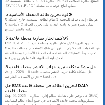
الطاقة الشمسية 48V 100Ah بطارية LiFePO4 المنتج, بطارية اتصالات
48V 100Ah LiFePO4 مصانع, انتاج جودة عالية محطة
قوة تخزين طاقة المحطة الأساسية 5G
نظام الطاقة الشمسية خارج الشبكة 5G هو نظام إمداد طاقة للمحطة
الأساسية 5G يمكن نشره بسرعة ولديه القدرة على تخزين الطاقة
الذاتية والنشر السريع.
كيف تختار بطارية محطة قاعدة 5G؟
Feb 13, 2025 · كيف تختار بطارية محطة قاعدة 5G؟الجهد: الجهد
الكهربائي شائع الاستخدام لمحطات قاعدة 5G هو 48 فولت. السعة: يتم
تحديده وفقًا لاستهلاك الطاقة لمعدات المحطة الأساسية ومدة الطاقة
الاحتياطية المطلوبة. عادة ما يتراوح بين عدة
نشر محطة قاعدة 5G: حل مشكلة تكلفة تبريد خزائن
Aug 11, 2025 · نشر محطات قاعدة 5G: حل مشكلة تكلفة تبريد
خزائن الاتصالات الخارجية - Soeteck
حل BMS لتخزين الطاقة في محطة قاعدة DALY
لمحطة قاعدة
Sep 26, 2025 · حل توفير حلول شاملة لنظام إدارة البطارية (BMS)
لسيناريوهات محطة قاعدة الاتصالات في جميع أنحاء العالم لمساعدة