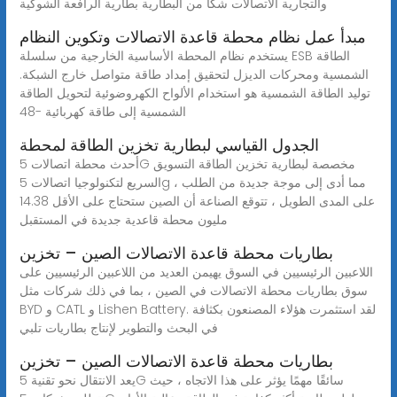
والتجارية الاتصالات شكا من البطارية بطارية الرافعة الشوكية
مبدأ عمل نظام محطة قاعدة الاتصالات وتكوين النظام
يستخدم نظام المحطة الأساسية الخارجية من سلسلة ESB الطاقة
الشمسية ومحركات الديزل لتحقيق إمداد طاقة متواصل خارج الشبكة.
توليد الطاقة الشمسية هو استخدام الألواح الكهروضوئية لتحويل الطاقة
الشمسية إلى طاقة كهربائية -48
الجدول القياسي لبطارية تخزين الطاقة لمحطة
أحدث محطة اتصالات 5G مخصصة لبطارية تخزين الطاقة التسويق
السريع لتكنولوجيا اتصالات 5g ، مما أدى إلى موجة جديدة من الطلب
على المدى الطويل ، تتوقع الصناعة أن الصين ستحتاج على الأقل 14.38
مليون محطة قاعدية جديدة في المستقبل
بطاريات محطة قاعدة الاتصالات الصين – تخزين
اللاعبين الرئيسيين في السوق يهيمن العديد من اللاعبين الرئيسيين على
سوق بطاريات محطة الاتصالات في الصين ، بما في ذلك شركات مثل
BYD و CATL و Lishen Battery. لقد استثمرت هؤلاء المصنعون بكثافة
في البحث والتطوير لإنتاج بطاريات تلبي
بطاريات محطة قاعدة الاتصالات الصين – تخزين
يعد الانتقال نحو تقنية 5G سائقًا مهمًا يؤثر على هذا الاتجاه ، حيث