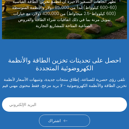
تظهر اتجاهات التسعير الأخيرة أن أنظمة تخزين الطاقة القياسية
(60-600 كيلوواط) تبدأ من 85،000 دولار والأنظمة المتوسطة
(600 كيلوواط-2.5 ميجاواط) من 420،000 دولار، مع خيارات
تمويل مرنة بما في ذلك اتفاقيات شراء الطاقة والقروض
الصناعية المتاحة للمشاريع التجارية.
احصل على تحديثات تخزين الطاقة والأنظمة
الكهروضوئية المتجددة
تلقى رؤى حصرية للصناعة، إطلاق منتجات جديدة، وتنبيهات الأسعار لأنظمة
تخزين الطاقة والأنظمة الكهروضوئية - لا بريد مزعج، فقط محتوى مهني قيم
اشتراك