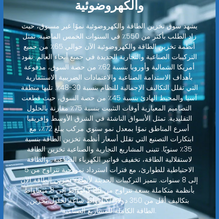
والكهروضوئية
يشهد سوق تخزين الطاقة والكهروضوئية نموًا غير مسبوق، حيث
زاد الطلب بأكثر من 550٪ في السنوات الخمس الماضية. تمثل
أنظمة تخزين الطاقة والكهروضوئية الآن حوالي 65٪ من جميع
التركيبات الصناعية والتجارية الجديدة في جميع أنحاء العالم. تقود
أمريكا الشمالية وأوروبا بنسبة 62٪ من حصة السوق، مدفوعة
بأهداف الاستدامة الصناعية والاعتمادات الضريبية الاستثمارية
التي تقلل التكاليف الإجمالية للنظام بنسبة 30-48٪. تليها منطقة
آسيا والمحيط الهادئ بنسبة 45٪ من حصة السوق، حيث قطعت
التصاميم المعيارية أوقات التثبيت بنسبة 75٪ مقارنة بالحلول
التقليدية. تمثل الأسواق الناشئة في الشرق الأوسط وإفريقيا
أسرع المناطق نموًا بمعدل نمو سنوي مركب يبلغ 72٪، مع
ابتكارات التصنيع التي تقلل أسعار أنظمة تخزين الطاقة بنسبة
35٪ سنويًا. تتبنى المشاريع التجارية والصناعية تخزين الطاقة
لاستقلالية الطاقة، تخفيف فواتير الكهرباء الصناعية، والطاقة
الاحتياطية للطوارئ، مع فترات استرداد نموذجية تتراوح من 5
إلى 8 سنوات. تتميز التركيبات الحديثة لأنظمة تخزين الطاقة الآن
بأنظمة متكاملة بسعة تتراوح من 80 كيلوواط إلى 8 ميجاواط
بتكاليف أقل من 350 دولارًا/كيلوواط ساعة لحلول تخزين
الطاقة الكاملة للمشاريع الصناعية.