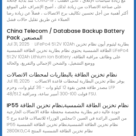
منذ بداية جائحة Covid-19 ، مع زيادة سياسات الإغلاق ، عانى الطلب
على صناعة الاتصالات من زيادة. لذلك ، أصبح الإشراف على الموقع
أكثر أهمية من أجل تحسين تكاليف برج الاتصالات ، فضلاً عن زيادة رضا
العملاء عن طريق تقليل حالات فشل
China Telecom / Database Backup Battery
Pack المصنعين
Jul 31, 2025 · LiFePo4 51.2V 102Ah بطارية ليثيوم أيون نظام تخزين
الطاقة الشمسية يحتوي نظام بطارية تخزين الطاقة الشمسية LiFePo4
51.2V 102Ah Lithium Ion Battery على وظائف مراقبة الطاقة،
ووضع التشغيل، والشحن الإجمالي والتفريغ، والحالة
نظام تخزين الطاقة بالبطاريات لمحطات الاتصالات
Jul 18, 2025 · يوفر نظام تخزين البطارية لمحطات قاعدة الاتصالات
مصدر طاقة هجين بقوة 12 كيلو وات - 36 كيلو وات، وحزم LFP
48/51.2 فولت 100-300 أمبير ساعة، ومراقبة FSU.
IP55 نظام تخزين الطاقة الشمسية,نظام تخزين الطاقة
جودة عالية دعم بطارية مخصصة محفظة طاقة الاتصالات الخارجية
مجلس الوزراء للاتصالات قاعدة برج 5G من الصين, الرائدة في الصين
IP55 نظام تخزين الطاقة الشمسية,نظام تخزين الطاقة الشمسية
2800KG,C4 نظام تخزين الطاقة الشمسية المنتج