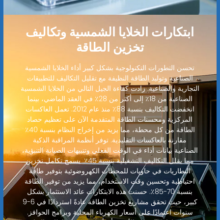
ابتكارات الخلايا الشمسية وتكاليف
تخزين الطاقة
تحسن التطورات التكنولوجية بشكل كبير أداء الخلايا الشمسية
الصناعية وتوليد الطاقة النظيفة مع تقليل التكاليف للتطبيقات
التجارية والصناعية. زادت كفاءة الجيل التالي من الخلايا الشمسية
الصناعية من 18٪ إلى أكثر من 28٪ في العقد الماضي، بينما
انخفضت التكاليف بنسبة 88٪ منذ عام 2012. تعمل العاكسات
المركزية ومحسنات الطاقة المتقدمة الآن على تعظيم حصاد
الطاقة من كل محطة، مما يزيد من إخراج النظام بنسبة 40٪
مقارنة بالعاكسات التقليدية. توفر أنظمة المراقبة الذكية
الصناعية بيانات أداء في الوقت الفعلي وتنبيهات الصيانة التنبؤية،
مما يقلل التكاليف التشغيلية بنسبة 45٪. يسمح تكامل تخزين
البطاريات في حاويات للمحطات الكهروضوئية بتوفير طاقة
احتياطية وتحسين وقت الاستخدام، مما يزيد من توفير الطاقة
بنسبة 70-85٪. حسنت هذه الابتكارات عائد الاستثمار بشكل
كبير، حيث تحقق مشاريع تخزين الطاقة عادةً استردادًا في 6-9
سنوات اعتمادًا على أسعار الكهرباء المحلية وبرامج الحوافز.