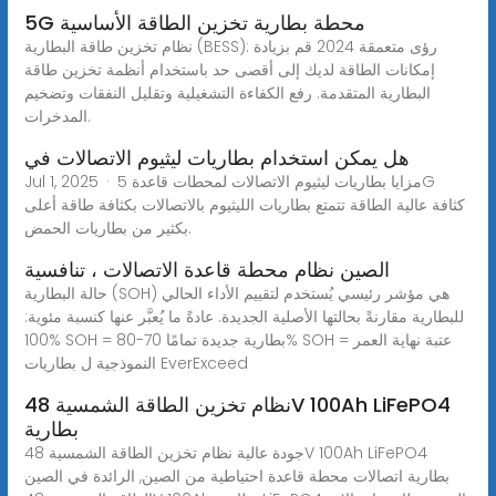
5G محطة بطارية تخزين الطاقة الأساسية
نظام تخزين طاقة البطارية (BESS): رؤى متعمقة 2024 قم بزيادة
إمكانات الطاقة لديك إلى أقصى حد باستخدام أنظمة تخزين طاقة
البطارية المتقدمة. رفع الكفاءة التشغيلية وتقليل النفقات وتضخيم
المدخرات.
هل يمكن استخدام بطاريات ليثيوم الاتصالات في
Jul 1, 2025 · مزايا بطاريات ليثيوم الاتصالات لمحطات قاعدة 5G
كثافة عالية الطاقة تتمتع بطاريات الليثيوم بالاتصالات بكثافة طاقة أعلى
بكثير من بطاريات الحمض.
الصين نظام محطة قاعدة الاتصالات ، تنافسية
حالة البطارية (SOH) هي مؤشر رئيسي يُستخدم لتقييم الأداء الحالي
للبطارية مقارنةً بحالتها الأصلية الجديدة. عادةً ما يُعبَّر عنها كنسبة مئوية:
100% SOH = بطارية جديدة تمامًا 70-80% SOH = عتبة نهاية العمر
النموذجية ل بطاريات EverExceed
نظام تخزين الطاقة الشمسية 48V 100Ah LiFePO4
بطارية
جودة عالية نظام تخزين الطاقة الشمسية 48V 100Ah LiFePO4
بطارية اتصالات محطة قاعدة احتياطية من الصين, الرائدة في الصين