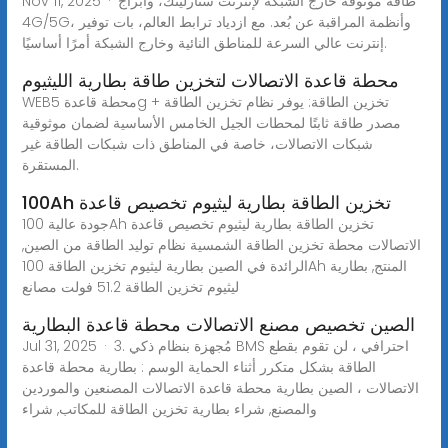
Nov 11, 2025 · طاقة موثوقة خارج الشبكة لإنترنت ستارلينك، وأبراج
4G/5G، وأنظمة المراقبة عن بُعد. مع ازدياد ترابط العالم، بات توفير
إنترنت عالي السرعة للمناطق النائية وخارج الشبكة أمرًا أساسيًا.
محطة قاعدة الاتصالات لتخزين طاقة بطارية الليثيوم
WEBمحطة قاعدة 5g + تخزين الطاقة: يوفر نظام تخزين الطاقة
مصدر طاقة ثابتًا لمحطات الجيل الخامس الأساسية لضمان موثوقية
شبكات الاتصالات، خاصة في المناطق ذات شبكات الطاقة غير
المستقرة.
100Ah تخزين الطاقة بطارية ليثيوم تخصيص قاعدة
جودة عالية 100Ah تخزين الطاقة بطارية ليثيوم تخصيص قاعدة
الاتصالات محطة تخزين الطاقة الشمسية نظام توليد الطاقة من الصين,
الرائدة في الصين بطارية ليثيوم تخزين الطاقة 100Ah المنتج, بطارية
ليثيوم تخزين الطاقة 51.2 فولت مصانع
الصين تخصيص مصنع الاتصالات محطة قاعدة البطارية
Jul 31, 2025 · 3. مُجهزة بنظام ذكي BMS احترافي ، لن تقوم بقطع
الطاقة بشكل متكرر أثناء الحماية الوسم : بطارية محطة قاعدة
الاتصالات ، الصين بطارية محطة قاعدة الاتصالات المصنعين والموردين
والمصنع, شراء بطارية تخزين الطاقة للمكاتب, شراء