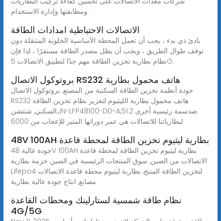
شركات معدات الاتصالات على تحسين كفاءة تركيب البطاريات
ومطابقتها وإدارة الاستخدام.
الاتصالات الاحتياطية امدادات الطاقة
بادئ ذي بدء ، يجب أن تعمل المحطة الأساسية الخلوية المتنقلة دون
توقف طوال الطريق ، ويجب أن يظل مصدر الطاقة مستقرًا ، لذا فإن
نظام بطارية تخزين الطاقة مهم جدًا لتطبيق الاتصالات 5G.
بروتوكول الاتصال RS232 هاتف محمول بطارية
جودة أنظمة تخزين الطاقة السكنية من المصنع, بروتوكول الاتصال
RS232 هاتف محمول بطارية الليثيوم لتعزيز نظام تخزين الطاقة
السكني, شنتشن,JN-LFP48100-DD-A,51.2 ضدسمة رئيسية أخرى
لبطارياتنا للاتصالات هي عمر دوراتها المثير للإعجاب من 6000
48V 100AH بطارية ليثيوم تخزين الطاقة لمحطة قاعدة
جودة عالية 48V 100AH بطارية ليثيوم تخزين الطاقة لمحطة قاعدة
الاتصالات من الصين, سوق المنتجات الرئيسية في الصين حزمة بطارية
Lifepo4 لتخزين الطاقة المنتج, بطارية ليثيوم محطة قاعدة الاتصالات
مصانع, انتاج جودة عالية بطارية
نظام طاقة شمسية لستارلينك ومحطات القاعدة
4G/5G