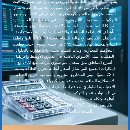
يشهد سوق تخزين الطاقة والكهروضوئية نموًا غير مسبوق، حيث
زاد الطلب بأكثر من 550٪ في السنوات الخمس الماضية. تمثل
أنظمة تخزين الطاقة والكهروضوئية الآن حوالي 65٪ من جميع
التركيبات الصناعية والتجارية الجديدة في جميع أنحاء العالم. تقود
أمريكا الشمالية وأوروبا بنسبة 62٪ من حصة السوق، مدفوعة
بأهداف الاستدامة الصناعية والاعتمادات الضريبية الاستثمارية
التي تقلل التكاليف الإجمالية للنظام بنسبة 30-48٪. تليها منطقة
آسيا والمحيط الهادئ بنسبة 45٪ من حصة السوق، حيث قطعت
التصاميم المعيارية أوقات التثبيت بنسبة 75٪ مقارنة بالحلول
التقليدية. تمثل الأسواق الناشئة في الشرق الأوسط وإفريقيا
أسرع المناطق نموًا بمعدل نمو سنوي مركب يبلغ 72٪، مع
ابتكارات التصنيع التي تقلل أسعار أنظمة تخزين الطاقة بنسبة
35٪ سنويًا. تتبنى المشاريع التجارية والصناعية تخزين الطاقة
لاستقلالية الطاقة، تخفيف فواتير الكهرباء الصناعية، والطاقة
الاحتياطية للطوارئ، مع فترات استرداد نموذجية تتراوح من 5
إلى 8 سنوات. تتميز التركيبات الحديثة لأنظمة تخزين الطاقة الآن
بأنظمة متكاملة بسعة تتراوح من 80 كيلوواط إلى 8 ميجاواط
بتكاليف أقل من 350 دولارًا/كيلوواط ساعة لحلول تخزين
الطاقة الكاملة للمشاريع الصناعية.