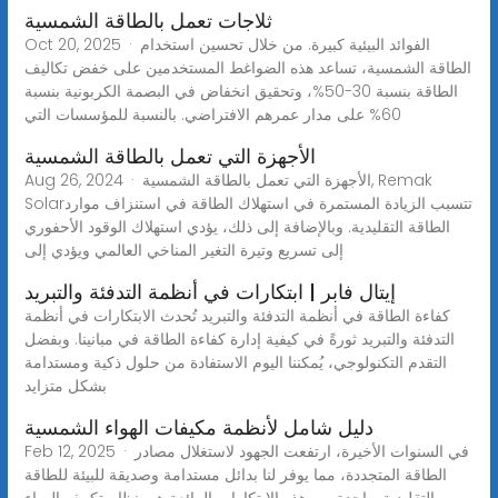
ثلاجات تعمل بالطاقة الشمسية
Oct 20, 2025 · الفوائد البيئية كبيرة. من خلال تحسين استخدام
الطاقة الشمسية، تساعد هذه الضواغط المستخدمين على خفض تكاليف
الطاقة بنسبة 30-50%، وتحقيق انخفاض في البصمة الكربونية بنسبة
60% على مدار عمرهم الافتراضي. بالنسبة للمؤسسات التي
الأجهزة التي تعمل بالطاقة الشمسية
Aug 26, 2024 · الأجهزة التي تعمل بالطاقة الشمسية, Remak
Solarتتسبب الزيادة المستمرة في استهلاك الطاقة في استنزاف موارد
الطاقة التقليدية. وبالإضافة إلى ذلك، يؤدي استهلاك الوقود الأحفوري
إلى تسريع وتيرة التغير المناخي العالمي ويؤدي إلى
إيتال فابر | ابتكارات في أنظمة التدفئة والتبريد
كفاءة الطاقة في أنظمة التدفئة والتبريد تُحدث الابتكارات في أنظمة
التدفئة والتبريد ثورةً في كيفية إدارة كفاءة الطاقة في مبانينا. وبفضل
التقدم التكنولوجي، يُمكننا اليوم الاستفادة من حلول ذكية ومستدامة
بشكل متزايد
دليل شامل لأنظمة مكيفات الهواء الشمسية
Feb 12, 2025 · في السنوات الأخيرة، ارتفعت الجهود لاستغلال مصادر
الطاقة المتجددة، مما يوفر لنا بدائل مستدامة وصديقة للبيئة للطاقة
التقليدية. واحدة من هذه الابتكارات الرائعة هي نظام تكييف الهواء