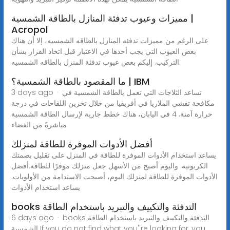
مميزات وعيوب تدفئة المنازل بالطاقة الشمسية |
Acropol
على الرغم من مميزات تدفئه المنازل بالطاقه الشمسيه، إلا أن هناك
بعض العيوب التي يجب أخذها في الاعتبار قبل اتخاذ القرار بشأن
التركيب. إليكم بعض عيوب تدفئة المنزل بالطاقه الشمسيه:
ما المقصود بالطاقة الشمسية؟ | IBM
3 days ago · تساعد الثلاجات التي تعمل بالطاقة الشمسية في
مكافحة تفشي الملاريا في أفريقيا من خلال تخزين اللقاحات في درجة
حرارة آمنة. 4 في اليابان، هناك خطط جارية لإرسال الطاقة الشمسية
مباشرةً من الفضاء
أفضل الأدوات الموفرة للطاقة لمنزلك
يساعد استخدام الأدوات الموفرة للطاقة في المنزل على تقليل بصمتك
الكربونية. واليوم أصبح من الأسهل جعل منزلك موفرًا للطاقة.أفضل
الأدوات الموفرة للطاقة لمنزلك اليوم، أصبحت الاستدامة من الأولويات.
يساعد استخدام الأدوات
books التدفئة والتكييف والتبريد باستخدام الطاقة
6 days ago · books التدفئة والتكييف والتبريد باستخدام الطاقة
الشمسية If you do not find what you''re looking for, you