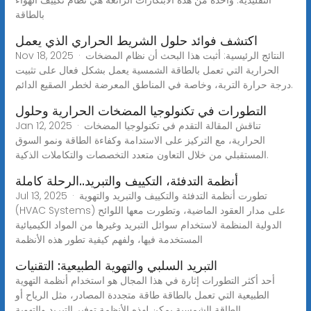
بالطاقة
اكتشف فوائد حلول الشريط الحراري الذي يعمل
Nov 18, 2025 · النتائج الرئيسية: أثبت هذا البحث أن نظام المضخات
الحرارية التي تعمل بالطاقة الشمسية يعمل بشكل فعال على تثبيت
درجة حرارة التربة، وخاصة في المناطق المعرضة لخطر الصقيع الدائم.
التطورات في تكنولوجيا المضخات الحرارية وحلول
Jan 12, 2025 · تناقش المقالة التقدم في تكنولوجيا المضخات
الحرارية، مع التركيز على الاستدامة وكفاءة الطاقة ونمو السوق
المستقبلي من خلال التعاون متعدد التخصصات والتكاملات الذكية.
أنظمة التدفئة، التكييف والتبريد..الرحلة كاملة
Jul 13, 2025 · تطورت أنظمة التدفئة والتكييف والتبريد والتهوية
(HVAC Systems) على مدار العقود الماضية، وتطورت معها اللوائح
الدولية المنظمة لاستخدام سوائل التبريد وغيرها من المواد الكيميائية
المستخدمة فيها، ولفهم كيفية تطور هذه الأنظمة
التبريد السلبي والتهوية الطبيعية: التقنيات
أحد أكثر التطورات إثارة في هذا المجال هو استخدام أنظمة التهوية
الطبيعية التي تعمل بالطاقة طاقة متجددة المصادر، مثل الرياح أو
الطاقة الشمسية يمكن لهذه الأنظمة توفير التبريد والتهوية