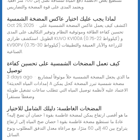
تستطيع بعض الأنظمة دفع المياه لمسافة تصل إلى 700 متر أفقيًا.
ويعتمد المدى على قوة المضخة والتضاريس
لماذا يجب عليك اختيار عاكس المضخة الشمسية
Oct 29, 2025 · اكتشف كيف يعمل عاكس المضخة الشمسية على
تحسين كفاءة الطاقة وموثوقية النظام وتوفير التكاليف على المدى
الطويل. استكشف طرازي KUVO KV100A (0.75-22 كيلوواط) و
KV90PV (0.75-30 كيلوواط) للزراعة والآبار العميقة والتطبيقات
الصناعية.
كيف تعمل المضخات الشمسية على تحسين كفاءة
توصيل
3 days ago · ما الذي يجعل المضخة الشمسية حلاً موثوقاً لمشاريع
إمدادات المياه الحديثة؟ A مضخة شمسية تبرز المضخة كحل يمكن
الاعتماد عليه لأنظمة توصيل المياه التي تتطلب ساعات تشغيل طويلة
وضغطاً مستقراً
المضخات الغاطسة: دليلك الشامل للاختيار
ما هو أقصى ارتفاع يمكن لمضخة غاطسة بقوة 1 حصان أن تضخ إليه؟
عادةً ما تستطيع مضخة غاطسة بقوة 1 حصان ضخ المياه إلى ارتفاع
يتراوح بين 40 إلى 60 مترًا، مع مراعاة معدل التدفق المطلوب ونوع
السائل.