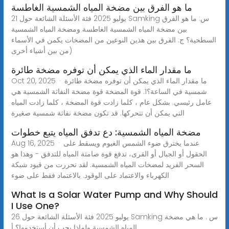
ما هو الفرق بين مضخة المياه الشمسية الغاطسة
21 يوليو 2025 فئة الأسئلة الشائعة حول Samking س: ما هو الفرق
بين مضخة المياه الشمسية الغاطسة ومضخة المياه الشمسية
السطحية؟ ج: الفرق بين هذين النوعين من المضخات يكمن في الأسماء
(من بين أشياء أخرى
ما مقدار الماء الذي يمكن أن توفره مضخة طائرة
Oct 20, 2025 · ما مقدار الماء الذي يمكن أن توفره مضخة طائرة
شمسية في الساعة؟1. قوة المضخة قوة مضخة النفاثة الشمسية هي
عامل رئيسي. بشكل عام ، كلما زادت قوة المضخة ، كلما زادت المياه
التي يمكن أن تتحركها. قد تكون مضخة نفاثة شمسية صغيرة
مضخة المياه الشمسية: دع تدفق المياه يتبع خطوات
Aug 16, 2025 · عندما يخترق ضوء الشمس الغيوم ويسقط على
الحقول أو الجبال أو القرى، تدفع قوة صامتة المياه للتدفق - وهذا هو
السحر الفريد لمضخات المياه الشمسية. لقد تحررت من قيود شبكة
الكهرباء والاعتماد على الوقود. بالاعتماد فقط على ضوء
What Is a Solar Water Pump and Why Should
I Use One?
26 يوليو 2025 فئة الأسئلة الشائعة حول Samking س . ما هي مضخة
المياه الشمسية ولماذا يجب أن أستخدمها؟ أ.