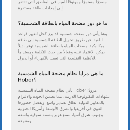
مصدرًا مستمرًا وموثوقًا للمياه في المناطق التي تفتقر
إلى إمدادات طاقة مستقرة.
ما هو دور مضخة المياه بالطاقة الشمسية؟
وهنا يأتي دور مضخة شمسية قد برز كحل لتغيير قواعد
اللعبة. عن طريق تحويل الطاقة الشمسية إلى طاقة
ميكانيكية, مضخات المياه بالطاقة الشمسية توفر بديلاً
يمكن الاعتماد عليه وفعالاً من حيث التكلفة ومستداماً
للأنظمة التقليدية التي تعمل بالكهرباء أو الديزل.
ما هي مزايا نظام مضخة المياه الشمسية
Hober؟
يأتي نظام مضخة المياه الشمسية Hober مزودًا
بشهادات التكنولوجيا اللازمة، مما يضمن الجودة والالتزام
بالمعايير الدولية. نطاق تصدير واسع: وبفضل حضورها
القوي في أفريقيا والشرق الأوسط وأمريكا الجنوبية
وجنوب شرق آسيا، تتمتع هوبر ببصمة سوقية واسعة
ومتنوعة.