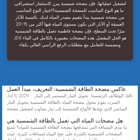
لتشغيل عملياتها، فإن مضخة شمسية يبرز كاستثمار استشرافي.
ما هو النوع المناسب للمضخة الشمسية؟اختيار النوع المناسب
من مضخة شمسية يبدأ بتقييم مصدر المياه لديك. بالنسبة للآبار
العميقة أو الآبار التي يكون مستوى المياه فيها أكثر من 15-20
مترًا تحت السطح، فإن مضخة غاطسة تعمل بالطاقة الشمسية
JDS هو الحل المفضل. هذه المضخات مغمورة بالكامل في الماء
ومصممة للتعامل مع متطلبات الرفع الرأسي العالي بكفاء
عاكس مضخة الطاقة الشمسية: التعريف، مبدأ العمل
Jul 11, 2025 · ثالثا، الوظائف الرئيسية1. تحويل التيار المستمر إلى التيار
المتردد يقوم محول مضخة المياه بالطاقة الشمسية بتحويل التيار
المباشر الذي تولدها الألواح الشمسية إلى تيار متناوب لتشغيل مضخة
هل مضخات المياه التي تعمل بالطاقة الشمسية هي
ما مدى المسافة التي ستدفعها مضخة الطاقة الشمسية للمياه؟ تتمتع
المضخات الشمسية بالقدرة على ضخ المياه لمسافات كبيرة، حيث