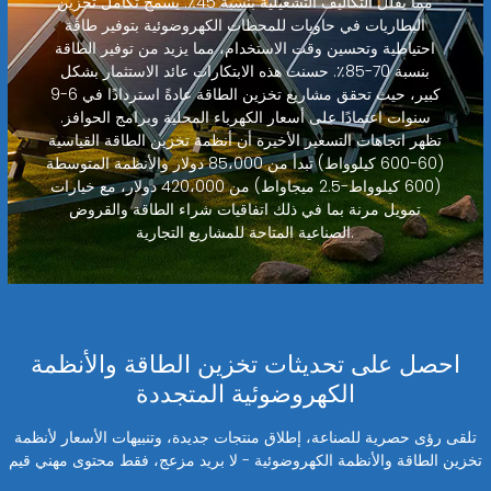
مما يقلل التكاليف التشغيلية بنسبة 45٪. يسمح تكامل تخزين
البطاريات في حاويات للمحطات الكهروضوئية بتوفير طاقة
احتياطية وتحسين وقت الاستخدام، مما يزيد من توفير الطاقة
بنسبة 70-85٪. حسنت هذه الابتكارات عائد الاستثمار بشكل
كبير، حيث تحقق مشاريع تخزين الطاقة عادةً استردادًا في 6-9
سنوات اعتمادًا على أسعار الكهرباء المحلية وبرامج الحوافز.
تظهر اتجاهات التسعير الأخيرة أن أنظمة تخزين الطاقة القياسية
(60-600 كيلوواط) تبدأ من 85،000 دولار والأنظمة المتوسطة
(600 كيلوواط-2.5 ميجاواط) من 420،000 دولار، مع خيارات
تمويل مرنة بما في ذلك اتفاقيات شراء الطاقة والقروض
الصناعية المتاحة للمشاريع التجارية.
احصل على تحديثات تخزين الطاقة والأنظمة
الكهروضوئية المتجددة
تلقى رؤى حصرية للصناعة، إطلاق منتجات جديدة، وتنبيهات الأسعار لأنظمة
تخزين الطاقة والأنظمة الكهروضوئية - لا بريد مزعج، فقط محتوى مهني قيم