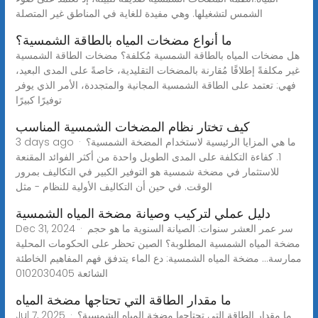
الشمس لتشغيلها. وهي مفيدة للغاية في المناطق غير المتصلة
ما أنواع مضخات المياه بالطاقة الشمسية؟
هل مضخات المياه بالطاقة الشمسية مُكلفة؟ مضخات الطاقة الشمسية
غير مكلفةً إطلاقًا مُقارنة بالمضخات التقليدية، خاصةً على المدى البعيد،
فهي: تعتمد على الطاقة الشمسية المجانية والمتجددة، الأمر الذي يوفر
توفيرًا كبيرًا
كيف تختار نظام المضخات الشمسية المناسب
3 days ago · ما هي المزايا الرئيسية لاستخدام المضخة الشمسية؟
1. كفاءة التكلفة على المدى الطويل واحدة من أكثر الفوائد المقنعة
للاستثمار في مضخة شمسية هو التوفير الكبير في التكاليف بمرور
الوقت. في حين أن التكاليف الأولية للنظام - مثل
دليل عملي لتركيب وصيانة مضخة المياه الشمسية
Dec 31, 2024 · سر عمر العشر سنوات: الصيانة السنوية ما هو حجم
مضخة المياه الشمسية المطلوبة؟ الصين تحظر على الحكومات المحلية
ممارسة... مضخة المياه الشمسية: دع الماء يتدفق فهم المفاهيم الخاطئة
الشائعة 0102030405
ما مقدار الطاقة التي تحتاجها مضخة المياه
Jul 7, 2025 · ما مقدار الطاقة التي تحتاجها مضخة المياه الشمسية؟