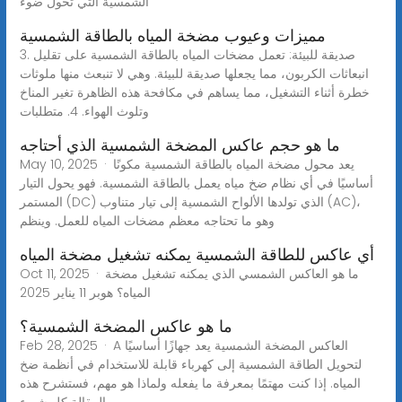
الشمسية التي تحول ضوء
مميزات وعيوب مضخة المياه بالطاقة الشمسية
3. صديقة للبيئة: تعمل مضخات المياه بالطاقة الشمسية على تقليل
انبعاثات الكربون، مما يجعلها صديقة للبيئة. وهي لا تنبعث منها ملوثات
خطرة أثناء التشغيل، مما يساهم في مكافحة هذه الظاهرة تغير المناخ
وتلوث الهواء. 4. متطلبات
ما هو حجم عاكس المضخة الشمسية الذي أحتاجه
May 10, 2025 · يعد محول مضخة المياه بالطاقة الشمسية مكونًا
أساسيًا في أي نظام ضخ مياه يعمل بالطاقة الشمسية. فهو يحول التيار
المستمر (DC) الذي تولدها الألواح الشمسية إلى تيار متناوب (AC)،
وهو ما تحتاجه معظم مضخات المياه للعمل. وينظم
أي عاكس للطاقة الشمسية يمكنه تشغيل مضخة المياه
Oct 11, 2025 · ما هو العاكس الشمسي الذي يمكنه تشغيل مضخة
المياه؟ هوبر 11 يناير 2025
ما هو عاكس المضخة الشمسية؟
Feb 28, 2025 · A العاكس المضخة الشمسية يعد جهازًا أساسيًا
لتحويل الطاقة الشمسية إلى كهرباء قابلة للاستخدام في أنظمة ضخ
المياه. إذا كنت مهتمًا بمعرفة ما يفعله ولماذا هو مهم، فستشرح هذه
المقالة كل شيء