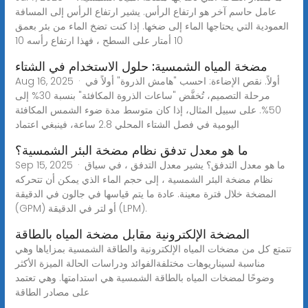
عامل حاسم آخر هو ارتفاع الرأس. يشير ارتفاع الرأس إلى المسافة
العمودية التي يحتاجها الماء إلى ضخها. إذا كنت تضخ الماء من بئر بعمق
10 أمتار على السطح ، فهذا ارتفاع رأسه 10
مضخة المياه الشمسية: حلول الاستخدام في الشتاء
Aug 16, 2025 · أولاً. نقص الإضاءة: احسب "هامش الذروة" أولاً في
مرحلة التصميم، تُخفَّض "ساعات الذروة المكافئة" بنسبة 30% إلى
50%. على سبيل المثال، إذا كان متوسط مدة ضوء الشمس المكافئة
اليومية في فصل الشتاء المحلي 2.8 ساعة، فينبغي اعتماد
ما هو معدل تدفق نظام مضخة البئر الشمسية؟
Sep 15, 2025 · ما هو معدل التدفق؟ يشير معدل التدفق ، في سياق
نظام مضخة البئر الشمسية ، إلى حجم الماء الذي يمكن أن تتحركه
المضخة خلال فترة معينة. عادة ما يتم قياسها في جالون في الدقيقة
(GPM) أو لتر في الدقيقة (LPM).
المضخة الإلكترونية مقابل مضخة المياه بالطاقة
تتمتع كل من مضخات المياه الإلكترونية والطاقة الشمسية بمزاياها وهي
مناسبة لسيناريوهات مختلفةالفوائد ودراسات الحالة الميزة الأكثر
وضوحًا لمضخات المياه بالطاقة الشمسية هي استدامتها. وهي تعتمد
على مصادر الطاقة