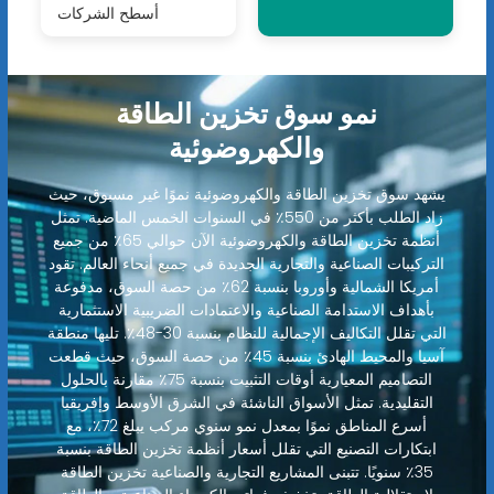
أسطح الشركات
نمو سوق تخزين الطاقة
والكهروضوئية
يشهد سوق تخزين الطاقة والكهروضوئية نموًا غير مسبوق، حيث
زاد الطلب بأكثر من 550٪ في السنوات الخمس الماضية. تمثل
أنظمة تخزين الطاقة والكهروضوئية الآن حوالي 65٪ من جميع
التركيبات الصناعية والتجارية الجديدة في جميع أنحاء العالم. تقود
أمريكا الشمالية وأوروبا بنسبة 62٪ من حصة السوق، مدفوعة
بأهداف الاستدامة الصناعية والاعتمادات الضريبية الاستثمارية
التي تقلل التكاليف الإجمالية للنظام بنسبة 30-48٪. تليها منطقة
آسيا والمحيط الهادئ بنسبة 45٪ من حصة السوق، حيث قطعت
التصاميم المعيارية أوقات التثبيت بنسبة 75٪ مقارنة بالحلول
التقليدية. تمثل الأسواق الناشئة في الشرق الأوسط وإفريقيا
أسرع المناطق نموًا بمعدل نمو سنوي مركب يبلغ 72٪، مع
ابتكارات التصنيع التي تقلل أسعار أنظمة تخزين الطاقة بنسبة
35٪ سنويًا. تتبنى المشاريع التجارية والصناعية تخزين الطاقة