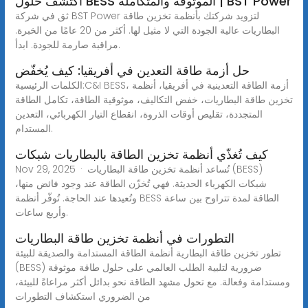
اكتشف حلول BESS الموثوقة والمتكاملة | BST Power
ثق في شركة BST Power لتزويد شركتك بأنظمة تخزين طاقة
البطاريات عالية الجودة التي لا مثيل لها. أكثر من 20 عامًا من الخبرة.
مراقبة صارمة للجودة. ابدأ.
حل أزمة طاقة التعدين في أفريقيا: كيف يُخفّض
الكلمات الرئيسية:C&I BESS، أزمة الطاقة التعدينية في أفريقيا، أنظمة
تخزين طاقة البطاريات، خفض التكاليف، موثوقية الطاقة، تكامل الطاقة
المتجددة، تقليص أوقات الذروة، انقطاع التيار الكهربائي، التعدين
المستدام.
كيف تُغذّي أنظمة تخزين الطاقة بالبطاريات شبكات
Nov 29, 2025 · تُساعد أنظمة تخزين طاقة البطاريات (BESS)
شبكات الكهرباء الحديثة. فهي تُخزّن الطاقة عند وجود فائض منها،
وتُعيدها عند الحاجة. تُوفّر أنظمة BESS الطاقة لمدة تتراوح بين ساعة
وأربع ساعات.
التطورات في أنظمة تخزين طاقة البطاريات
تطور تخزين طاقة البطارية أنظمة الطاقة المستدامة والصديقة للبيئة
(BESS) ضرورية لتلبية الطلب العالمي على حلول طاقة موثوقة
ومستدامة وفعالة. مع تحول مشهد الطاقة نحو بدائل أكثر مراعاةً للبيئة،
من الضروري استكشاف التطورات