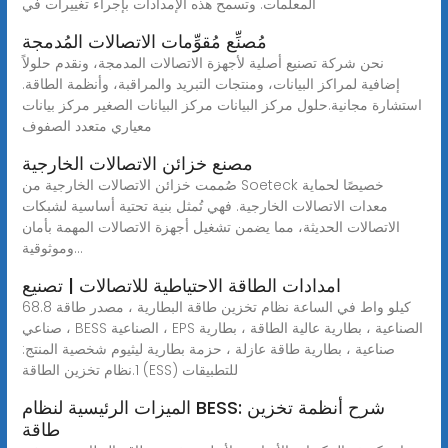
المعلمات. وتسمح هذه الإمدادات بإجراء تغييرات في
مُصنِّع مُقوِّمات الاتصالات المُدمجة
نحن شركة تصنيع أصلية لأجهزة الاتصالات المدمجة، ونقدم حلولاً
إضافية لمراكز البيانات، ومنتجات التبريد والمراقبة، وأنظمة الطاقة.
استشارة مجانية.حلول مركز البيانات مركز البيانات الصغير مركز بيانات
معياري متعدد الصفوف
مصنع خزائن الاتصالات الخارجية
صُممت خزائن الاتصالات الخارجية من Soeteck خصيصًا لحماية
معدات الاتصالات الخارجية. فهي تُمثل بنية تحتية أساسية لشبكات
الاتصالات الحديثة، مما يضمن تشغيل أجهزة الاتصالات المهمة بأمان
وموثوقية...
امدادات الطاقة الاحتياطية للاتصالات | تصنيع
68.8 كيلو واط في الساعة نظام تخزين طاقة البطارية ، مصدر طاقة
صناعي ، BESS الصناعية ، EPS الصناعية ، بطارية عالية الطاقة ، بطارية
صناعية ، بطارية طاقة عازلة ، حزمة بطارية ليثيوم شخصية المنتج:
1.نظام تخزين الطاقة (ESS) للتطبيقات
الميزات الرئيسية لنظام BESS: شرح أنظمة تخزين
طاقة