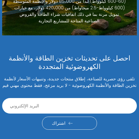
(60-600 كيلوواط) تبدأ من 85،000 دولار والأنظمة المتوسطة
(600 كيلوواط-2.5 ميجاواط) من 420،000 دولار، مع خيارات
تمويل مرنة بما في ذلك اتفاقيات شراء الطاقة والقروض
الصناعية المتاحة للمشاريع التجارية.
احصل على تحديثات تخزين الطاقة والأنظمة
الكهروضوئية المتجددة
تلقى رؤى حصرية للصناعة، إطلاق منتجات جديدة، وتنبيهات الأسعار لأنظمة
تخزين الطاقة والأنظمة الكهروضوئية - لا بريد مزعج، فقط محتوى مهني قيم
اشتراك