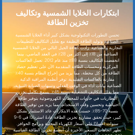
ابتكارات الخلايا الشمسية وتكاليف
تخزين الطاقة
تحسن التطورات التكنولوجية بشكل كبير أداء الخلايا الشمسية
الصناعية وتوليد الطاقة النظيفة مع تقليل التكاليف للتطبيقات
التجارية والصناعية. زادت كفاءة الجيل التالي من الخلايا الشمسية
الصناعية من 18٪ إلى أكثر من 28٪ في العقد الماضي، بينما
انخفضت التكاليف بنسبة 88٪ منذ عام 2012. تعمل العاكسات
المركزية ومحسنات الطاقة المتقدمة الآن على تعظيم حصاد
الطاقة من كل محطة، مما يزيد من إخراج النظام بنسبة 40٪
مقارنة بالعاكسات التقليدية. توفر أنظمة المراقبة الذكية
الصناعية بيانات أداء في الوقت الفعلي وتنبيهات الصيانة التنبؤية،
مما يقلل التكاليف التشغيلية بنسبة 45٪. يسمح تكامل تخزين
البطاريات في حاويات للمحطات الكهروضوئية بتوفير طاقة
احتياطية وتحسين وقت الاستخدام، مما يزيد من توفير الطاقة
بنسبة 70-85٪. حسنت هذه الابتكارات عائد الاستثمار بشكل
كبير، حيث تحقق مشاريع تخزين الطاقة عادةً استردادًا في 6-9
سنوات اعتمادًا على أسعار الكهرباء المحلية وبرامج الحوافز.
تظهر اتجاهات التسعير الأخيرة أن أنظمة تخزين الطاقة القياسية