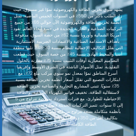
يشهد سوق تخزين الطاقة والكهروضوئية نموًا غير مسبوق، حيث
زاد الطلب بأكثر من 550٪ في السنوات الخمس الماضية. تمثل
أنظمة تخزين الطاقة والكهروضوئية الآن حوالي 65٪ من جميع
التركيبات الصناعية والتجارية الجديدة في جميع أنحاء العالم. تقود
أمريكا الشمالية وأوروبا بنسبة 62٪ من حصة السوق، مدفوعة
بأهداف الاستدامة الصناعية والاعتمادات الضريبية الاستثمارية
التي تقلل التكاليف الإجمالية للنظام بنسبة 30-48٪. تليها منطقة
آسيا والمحيط الهادئ بنسبة 45٪ من حصة السوق، حيث قطعت
التصاميم المعيارية أوقات التثبيت بنسبة 75٪ مقارنة بالحلول
التقليدية. تمثل الأسواق الناشئة في الشرق الأوسط وإفريقيا
أسرع المناطق نموًا بمعدل نمو سنوي مركب يبلغ 72٪، مع
ابتكارات التصنيع التي تقلل أسعار أنظمة تخزين الطاقة بنسبة
35٪ سنويًا. تتبنى المشاريع التجارية والصناعية تخزين الطاقة
لاستقلالية الطاقة، تخفيف فواتير الكهرباء الصناعية، والطاقة
الاحتياطية للطوارئ، مع فترات استرداد نموذجية تتراوح من 5
إلى 8 سنوات. تتميز التركيبات الحديثة لأنظمة تخزين الطاقة الآن
بأنظمة متكاملة بسعة تتراوح من 80 كيلوواط إلى 8 ميجاواط
بتكاليف أقل من 350 دولارًا/كيلوواط ساعة لحلول تخزين
الطاقة الكاملة للمشاريع الصناعية.