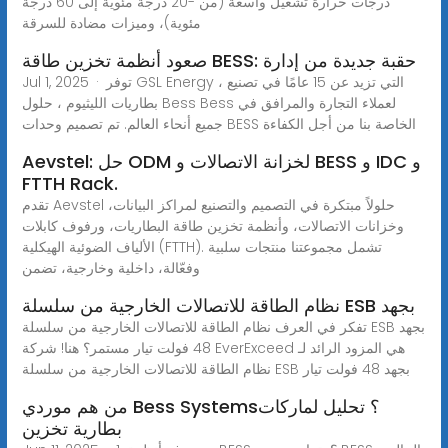
درجات حرارة تشغيل واسعة (من -20 درجة مئوية إلى 60 درجة
مئوية)، وميزات مضادة للسرقة
صعود أنظمة تخزين طاقة BESS: حقبة جديدة من إدارة
Jul 1, 2025 · توفر GSL Energy ، التي تزيد عن 15 عامًا في تصنيع
بطاريات الليثيوم ، حلول Bess Bess لعملاء التجارة والمرافق في
جميع أنحاء العالم. تم تصميم وحدات BESS الخاصة بنا من أجل الكفاءة
Aevstel: حل ODM لخزانة الاتصالات و BESS و IDC و
FTTH Rack.
تقدم Aevstel حلولاً مبتكرة في التصميم والتصنيع لمراكز البيانات،
وخزانات الاتصالات، وأنظمة تخزين طاقة البطاريات، ورفوف كابلات
الألياف الضوئية الهيكلية (FTTH). تشمل مجموعتنا منتجات سلبية
وفعّالة، داخلية وخارجية، تضمن
نظام الطاقة للاتصالات الخارجية من سلسلة ESB بجهد
تفكر في العرف نظام الطاقة للاتصالات الخارجية من سلسلة ESB بجهد
48 فولت تيار مستمر؟ هنا! شركة EverExceed هي المزود الرائد لـ
نظام الطاقة للاتصالات الخارجية من سلسلة ESB بجهد 48 فولت تيار
من هم موردي Bess Systems؟ تحليل لماركات
بطارية تخزين