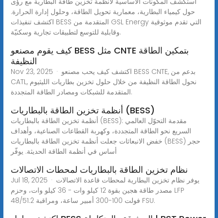
استكشف المكونات الأساسية لأنظمة تخزين طاقة البطارية مع رؤى
حول كيمياء البطارية، معمارية تحويل الطاقة، وحلول إدارة الحرارة.
اكتشف تنفيذات BESS المتقدمة من GSL Energy التي تقدم موثوقية
وقابلية للتوسع لتطبيقات تجارية وسكنيّة.
كيف يقوم مصنعو BESS مثل CNTE بتمكين الطاقة
النظيفة
Nov 23, 2025 · اكتشف كيف يحب مصنعو BESS CNTE, بدعم من
CATL, نحول الطاقة النظيفة من خلال حلول تخزين بطاريات الليثيوم
المتقدمة للشبكات ومصادر الطاقة المتجددة.
أنظمة تخزين الطاقة بالبطاريات (BESS)
أنظمة تخزين الطاقة بالبطاريات (BESS): مقدمة التحوّل العالمي
السريع نحو الطاقة المتجددة، وكهربة القطاعات الصناعية، وأهداف
خفض الانبعاثات جعلت أنظمة تخزين الطاقة بالبطاريات (BESS) حجر
أساس في أنظمة الطاقة الحديثة. يوفّر
نظام تخزين الطاقة بالبطاريات لمحطات الاتصالات
Jul 18, 2025 · يوفر نظام تخزين البطارية لمحطات قاعدة الاتصالات
مصدر طاقة هجين بقوة 12 كيلو وات - 36 كيلو وات، وحزم LFP
48/51.2 فولت 100-300 أمبير ساعة، ومراقبة FSU.