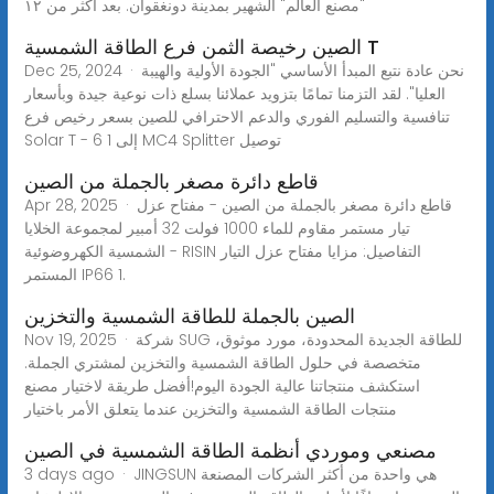
"مصنع العالم" الشهير بمدينة دونغقوان. بعد أكثر من ١٢
الصين رخيصة الثمن فرع الطاقة الشمسية T
Dec 25, 2024 · نحن عادة نتبع المبدأ الأساسي "الجودة الأولية والهيبة
العليا". لقد التزمنا تمامًا بتزويد عملائنا بسلع ذات نوعية جيدة وبأسعار
تنافسية والتسليم الفوري والدعم الاحترافي للصين بسعر رخيص فرع
Solar T - 6 إلى 1 MC4 Splitter توصيل
قاطع دائرة مصغر بالجملة من الصين
Apr 28, 2025 · قاطع دائرة مصغر بالجملة من الصين - مفتاح عزل
تيار مستمر مقاوم للماء 1000 فولت 32 أمبير لمجموعة الخلايا
الشمسية الكهروضوئية - RISIN التفاصيل: مزايا مفتاح عزل التيار
المستمر IP66 1.
الصين بالجملة للطاقة الشمسية والتخزين
Nov 19, 2025 · شركة SUG للطاقة الجديدة المحدودة، مورد موثوق،
متخصصة في حلول الطاقة الشمسية والتخزين لمشتري الجملة.
استكشف منتجاتنا عالية الجودة اليوم!أفضل طريقة لاختيار مصنع
منتجات الطاقة الشمسية والتخزين عندما يتعلق الأمر باختيار
مصنعي وموردي أنظمة الطاقة الشمسية في الصين
3 days ago · JINGSUN هي واحدة من أكثر الشركات المصنعة