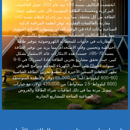
انخفضت التكاليف بنسبة 88٪ منذ عام 2012. تعمل العاكسات
المركزية ومحسنات الطاقة المتقدمة الآن على تعظيم حصاد
الطاقة من كل محطة، مما يزيد من إخراج النظام بنسبة 40٪
مقارنة بالعاكسات التقليدية. توفر أنظمة المراقبة الذكية
الصناعية بيانات أداء في الوقت الفعلي وتنبيهات الصيانة التنبؤية،
مما يقلل التكاليف التشغيلية بنسبة 45٪. يسمح تكامل تخزين
البطاريات في حاويات للمحطات الكهروضوئية بتوفير طاقة
احتياطية وتحسين وقت الاستخدام، مما يزيد من توفير الطاقة
بنسبة 70-85٪. حسنت هذه الابتكارات عائد الاستثمار بشكل
كبير، حيث تحقق مشاريع تخزين الطاقة عادةً استردادًا في 6-9
سنوات اعتمادًا على أسعار الكهرباء المحلية وبرامج الحوافز.
تظهر اتجاهات التسعير الأخيرة أن أنظمة تخزين الطاقة القياسية
(60-600 كيلوواط) تبدأ من 85،000 دولار والأنظمة المتوسطة
(600 كيلوواط-2.5 ميجاواط) من 420،000 دولار، مع خيارات
تمويل مرنة بما في ذلك اتفاقيات شراء الطاقة والقروض
الصناعية المتاحة للمشاريع التجارية.