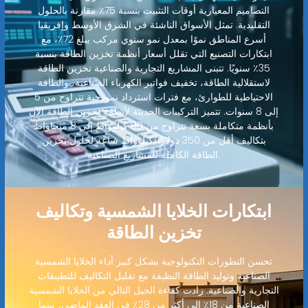
التصاميم المعيارية أوقات التثبيت بنسبة 75٪ مقارنة بالحلول
التقليدية. تمثل الأسواق الناشئة في الشرق الأوسط وإفريقيا
أسرع المناطق نموًا بمعدل نمو سنوي مركب يبلغ 72٪، مع
ابتكارات التصنيع التي تقلل أسعار أنظمة تخزين الطاقة بنسبة
35٪ سنويًا. تتبنى المشاريع التجارية والصناعية تخزين الطاقة
لاستقلالية الطاقة، تخفيف فواتير الكهرباء الصناعية، والطاقة
الاحتياطية للطوارئ، مع فترات استرداد نموذجية تتراوح من 5
إلى 8 سنوات. تتميز التركيبات الحديثة لأنظمة تخزين الطاقة الآن
بأنظمة متكاملة بسعة تتراوح من 80 كيلوواط إلى 8 ميجاواط
بتكاليف أقل من 350 دولارًا/كيلوواط ساعة لحلول تخزين
الطاقة الكاملة للمشاريع الصناعية.
ابتكارات الخلايا الشمسية وتكاليف
تخزين الطاقة
تحسن التطورات التكنولوجية بشكل كبير أداء الخلايا الشمسية
الصناعية وتوليد الطاقة النظيفة مع تقليل التكاليف للتطبيقات
التجارية والصناعية. زادت كفاءة الجيل التالي من الخلايا الشمسية
الصناعية من 18٪ إلى أكثر من 28٪ في العقد الماضي، بينما