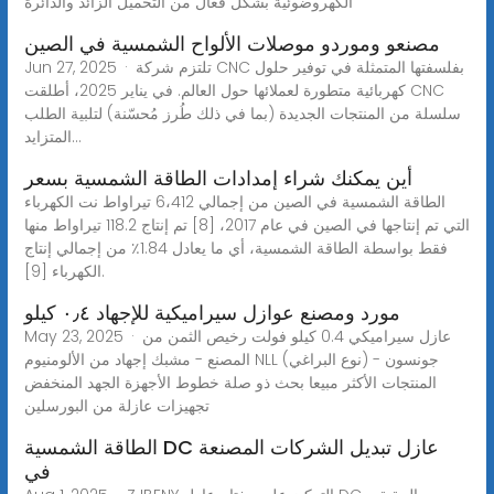
الكهروضوئية بشكل فعال من التحميل الزائد والدائرة
مصنعو وموردو موصلات الألواح الشمسية في الصين
Jun 27, 2025 · تلتزم شركة CNC بفلسفتها المتمثلة في توفير حلول
كهربائية متطورة لعملائها حول العالم. في يناير 2025، أطلقت CNC
سلسلة من المنتجات الجديدة (بما في ذلك طُرز مُحسّنة) لتلبية الطلب
المتزايد...
أين يمكنك شراء إمدادات الطاقة الشمسية بسعر
الطاقة الشمسية في الصين من إجمالي 6،412 تيراواط نت الكهرباء
التي تم إنتاجها في الصين في عام 2017، [8] تم إنتاج 118.2 تيراواط منها
فقط بواسطة الطاقة الشمسية، أي ما يعادل 1.84٪ من إجمالي إنتاج
الكهرباء [9].
مورد ومصنع عوازل سيراميكية للإجهاد ٠٫٤ كيلو
May 23, 2025 · عازل سيراميكي 0.4 كيلو فولت رخيص الثمن من
المصنع - مشبك إجهاد من الألومنيوم NLL (نوع البراغي) - جونسون
المنتجات الأكثر مبيعا بحث ذو صلة خطوط الأجهزة الجهد المنخفض
تجهيزات عازلة من البورسلين
الطاقة الشمسية DC عازل تبديل الشركات المصنعة
في