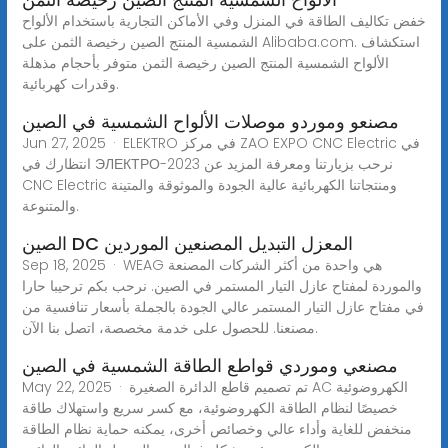
خفض تكاليف الطاقة في المنزل وفي الأماكن التجارية باستخدام الألواح
الشمسية المنتج الصين رخيصة الثمن على Alibaba.com. استكشاف
الألواح الشمسية المنتج الصين رخيصة الثمن متوفر بأحجام مذهلة
وقدرات كهربائية.
مصنعو وموردو موصلات الألواح الشمسية في الصين
Jun 27, 2025 · ELEKTRO في مركز ZAO EXPO CNC Electric في
انتظارك في ЭЛЕКТРО-2023 نرحب بزيارتنا ومعرفة المزيد عن
CNC Electric ومنتجاتنا الكهربائية عالية الجودة والموثوقة والمتينة
والمتنوعة.
الصين DC المعزل التبديل المصنعين الموردين
Sep 18, 2025 · WEAG هي واحدة من أكثر الشركات المصنعة
والموردة لمفتاح عازل التيار المستمر في الصين. نرحب بكم ترحيبا حارا
في مفتاح عازل التيار المستمر عالي الجودة بالجملة بأسعار تنافسية من
مصنعنا. للحصول على خدمة مخصصة، اتصل بنا الآن.
مصنعي وموردي قواطع الطاقة الشمسية في الصين
May 22, 2025 · تم تصميم قاطع الدائرة الصغيرة AC الكهروضوئية
خصيصًا لنظام الطاقة الكهروضوئية، مع كسر سريع واستهلاك طاقة
منخفض للغاية وأداء عالي وخصائص أخرى، يمكنه حماية نظام الطاقة