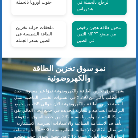
الزجاج بالجملة في
جنوب أوروبا بالجملة
هندوراس
محول طاقة هجين رخيص
ملحقات خزانة تخزين
الثمن MPPT من مصنع
الطاقة الشمسية في
في الصين
الصين بسعر الجملة
نمو سوق تخزين الطاقة
والكهروضوئية
يشهد سوق تخزين الطاقة والكهروضوئية نموًا غير مسبوق، حيث
زاد الطلب بأكثر من 550٪ في السنوات الخمس الماضية. تمثل
أنظمة تخزين الطاقة والكهروضوئية الآن حوالي 65٪ من جميع
التركيبات الصناعية والتجارية الجديدة في جميع أنحاء العالم. تقود
أمريكا الشمالية وأوروبا بنسبة 62٪ من حصة السوق، مدفوعة
بأهداف الاستدامة الصناعية والاعتمادات الضريبية الاستثمارية
التي تقلل التكاليف الإجمالية للنظام بنسبة 30-48٪. تليها منطقة
آسيا والمحيط الهادئ بنسبة 45٪ من حصة السوق، حيث قطعت