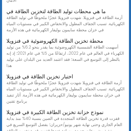
الأمان
ما هي محطات توليد الطاقة لتخزين الطاقة في
أزمة الطاقة في فنزويلا. شهدت فنزويلا عجزًا ملحوظًا في توليد الطاقة
الكهربائية. تسبب الجفاف المطول والانخفاض الكبير في مستويات المياه
في خزان محطة سايمون بوليفار الكهرمائية في هذه الأزمة
محطة تخزين الطاقة الكهروضوئية في فنزويلا
أسهمت الطاقة الشمسية الكهروضوئية بما يقدر بنحو 6.2% من توليد
الكهرباء في العالم في عام 2022، ارتفاعًا من 5% في عام 2021؛ إذ إنه
بالنظر إلى التوسع في السعة؛ فقد اعتمد العديد من البلدان على توليد
هذا
اختبار تخزين الطاقة في فنزويلا
أزمة الطاقة في فنزويلا شهدت فنزويلا عجزًا ملحوظًا في توليد الطاقة
الكهربائية. تسبب الجفاف المطول والانخفاض الكبير في مستويات المياه
في خزان محطة سايمون بوليفار الكهرمائية في هذه الأزمة. أثار تنفيذ
برنامج تقنين
نموذج خزانة تخزين الطاقة الكبيرة في فنزويلا
قفزت قدرة تخزين الطاقة المتجددة في الصين بنسبة 40% منذ بداية
العام الجاري وحتى نهاية شهر يونيو/حزيران؛ بفضل التوسع السريع في
تنفيذ مشروعات جديدة، وزيادة عددها قفزت قدرة تخزين الطاقة