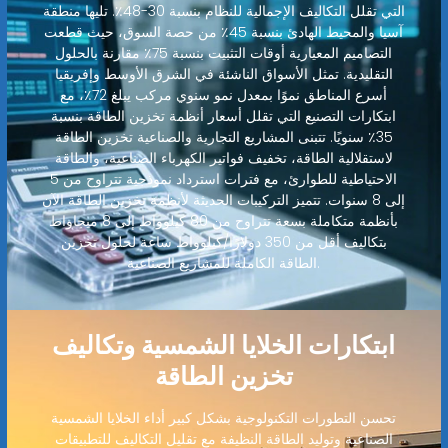
التي تقلل التكاليف الإجمالية للنظام بنسبة 30-48٪. تليها منطقة
آسيا والمحيط الهادئ بنسبة 45٪ من حصة السوق، حيث قطعت
التصاميم المعيارية أوقات التثبيت بنسبة 75٪ مقارنة بالحلول
التقليدية. تمثل الأسواق الناشئة في الشرق الأوسط وإفريقيا
أسرع المناطق نموًا بمعدل نمو سنوي مركب يبلغ 72٪، مع
ابتكارات التصنيع التي تقلل أسعار أنظمة تخزين الطاقة بنسبة
35٪ سنويًا. تتبنى المشاريع التجارية والصناعية تخزين الطاقة
لاستقلالية الطاقة، تخفيف فواتير الكهرباء الصناعية، والطاقة
الاحتياطية للطوارئ، مع فترات استرداد نموذجية تتراوح من 5
إلى 8 سنوات. تتميز التركيبات الحديثة لأنظمة تخزين الطاقة الآن
بأنظمة متكاملة بسعة تتراوح من 80 كيلوواط إلى 8 ميجاواط
بتكاليف أقل من 350 دولارًا/كيلوواط ساعة لحلول تخزين
الطاقة الكاملة للمشاريع الصناعية.
ابتكارات الخلايا الشمسية وتكاليف
تخزين الطاقة
تحسن التطورات التكنولوجية بشكل كبير أداء الخلايا الشمسية
الصناعية وتوليد الطاقة النظيفة مع تقليل التكاليف للتطبيقات