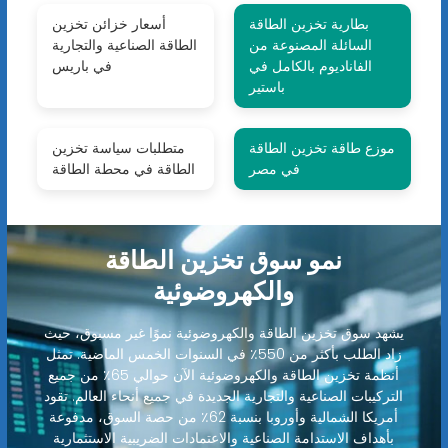
بطارية تخزين الطاقة
أسعار خزائن تخزين
السائلة المصنوعة من
الطاقة الصناعية والتجارية
الفاناديوم بالكامل في
في باريس
باستير
موزع طاقة تخزين الطاقة
متطلبات سياسة تخزين
في مصر
الطاقة في محطة الطاقة
نمو سوق تخزين الطاقة
والكهروضوئية
يشهد سوق تخزين الطاقة والكهروضوئية نموًا غير مسبوق، حيث
زاد الطلب بأكثر من 550٪ في السنوات الخمس الماضية. تمثل
أنظمة تخزين الطاقة والكهروضوئية الآن حوالي 65٪ من جميع
التركيبات الصناعية والتجارية الجديدة في جميع أنحاء العالم. تقود
أمريكا الشمالية وأوروبا بنسبة 62٪ من حصة السوق، مدفوعة
بأهداف الاستدامة الصناعية والاعتمادات الضريبية الاستثمارية