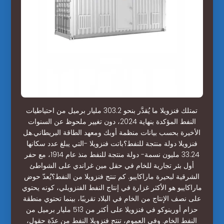
تمتلك فنزويلا ما يُقدَّر بنحو 303.2 مليار برميل من احتياطيات
النفط المؤكدة بنهاية 2024، دون تغيير ملحوظ عن السنوات
الأخيرة بحسب بيانات منظمة أوبك ومعهد الطاقة البريطاني.هل
فنزويلا دولة منتجة للنفط؟باتت فنزويلا -التي يبلغ عدد سكانها
33.24 مليون نسمة- دولة منتجة للنفط منذ عام 1914، مع حفر
أول بئر تجارية للخام في حقل مين غراندي على الشواطئ
الشرقية لبحيرة ماراكايبو. كم تنتج فنزويلا من النفط؟يُعدّ حوض
ماراكايبو هو الأكثر غزارة في إنتاج النفط الفنزويلي، كونه يحتوي
على نصف الإنتاج من الخام في البلاد تقريبًا، بينما تحتوي منطقة
حزام أورينوكو في فنزويلا على أكثر من 513 مليار برميل من
النفط الخام. وفي العموم، تنتج فنزويلا النفط من عدّة حقول،