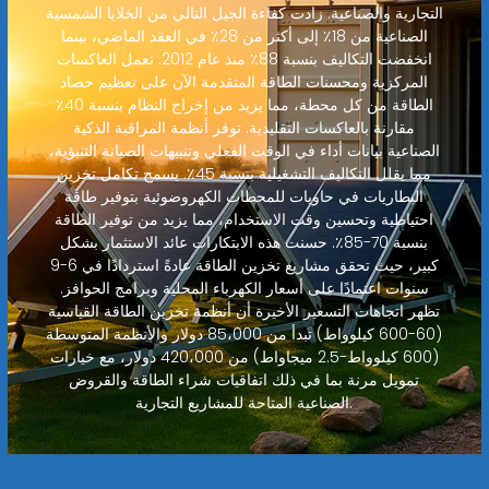
التجارية والصناعية. زادت كفاءة الجيل التالي من الخلايا الشمسية
الصناعية من 18٪ إلى أكثر من 28٪ في العقد الماضي، بينما
انخفضت التكاليف بنسبة 88٪ منذ عام 2012. تعمل العاكسات
المركزية ومحسنات الطاقة المتقدمة الآن على تعظيم حصاد
الطاقة من كل محطة، مما يزيد من إخراج النظام بنسبة 40٪
مقارنة بالعاكسات التقليدية. توفر أنظمة المراقبة الذكية
الصناعية بيانات أداء في الوقت الفعلي وتنبيهات الصيانة التنبؤية،
مما يقلل التكاليف التشغيلية بنسبة 45٪. يسمح تكامل تخزين
البطاريات في حاويات للمحطات الكهروضوئية بتوفير طاقة
احتياطية وتحسين وقت الاستخدام، مما يزيد من توفير الطاقة
بنسبة 70-85٪. حسنت هذه الابتكارات عائد الاستثمار بشكل
كبير، حيث تحقق مشاريع تخزين الطاقة عادةً استردادًا في 6-9
سنوات اعتمادًا على أسعار الكهرباء المحلية وبرامج الحوافز.
تظهر اتجاهات التسعير الأخيرة أن أنظمة تخزين الطاقة القياسية
(60-600 كيلوواط) تبدأ من 85،000 دولار والأنظمة المتوسطة
(600 كيلوواط-2.5 ميجاواط) من 420،000 دولار، مع خيارات
تمويل مرنة بما في ذلك اتفاقيات شراء الطاقة والقروض
الصناعية المتاحة للمشاريع التجارية.