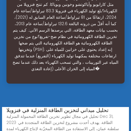
مثل كارابوبو وأياكوتشو وخونين وبوياكا. كم تنتج فنزويلا من
الكهرباء؟بلغ توليد الكهرباء في فنزويلا 83.3 تيراواط/ساعة عام
2024، ارتفاعًا من 81 تيراواط/ساعة العام السابق له (2021)،
كما أنه أقلّ من ذروته البالغة 132.6 تيراواط/ساعة عام 2013،
بحسب بيانات معهد الطاقة، التي يرصدها الرسم الآتي:. كيف يتم
تخزين الطاقة الكهرومائية في نظام ضخ-تفريغ؟نوع من تخزين
الطاقة الكهرومائية هو الطاقة الكهرومائية التي يتم ضخها
وتخزينها (PSH). إنه إعداد يحتوي على خزانين للمياه على
ارتفاعات مختلفة يمكنهما توليد الكهرباء (التفريغ) عندما تتدفق
المياه عبر التوربينات ، والتي تسحب الكهرباء بعد ذلك عندما تضخ
المياه إلى الخزان الأعلى (إعادة التغذي�
تحليل ميداني لتخزين الطاقة المنزلية في فنزويلا
تحليل في مجال تطوير تخزين الطاقة المحمولة المنزلية Dec 31,
2023· الطاقة. يهدف أحدث مشروع لتخزين الطاقة المتجددة في
سلطنة عمان، إلى الاستفادة من الطاقة المخزّنة لإنتاج الكهرباء لمدة