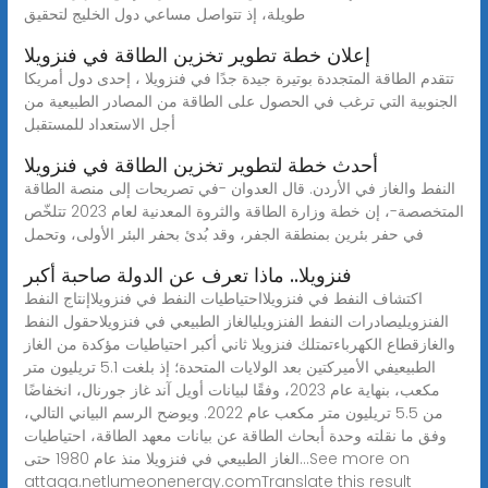
طويلة، إذ تتواصل مساعي دول الخليج لتحقيق
إعلان خطة تطوير تخزين الطاقة في فنزويلا
تتقدم الطاقة المتجددة بوتيرة جيدة جدًا في فنزويلا ، إحدى دول أمريكا
الجنوبية التي ترغب في الحصول على الطاقة من المصادر الطبيعية من
أجل الاستعداد للمستقبل
أحدث خطة لتطوير تخزين الطاقة في فنزويلا
النفط والغاز في الأردن. قال العدوان -في تصريحات إلى منصة الطاقة
المتخصصة-، إن خطة وزارة الطاقة والثروة المعدنية لعام 2023 تتلخّص
في حفر بئرين بمنطقة الجفر، وقد بُدئ بحفر البئر الأولى، وتحمل
فنزويلا.. ماذا تعرف عن الدولة صاحبة أكبر
اكتشاف النفط في فنزويلااحتياطيات النفط في فنزويلاإنتاج النفط
الفنزويليصادرات النفط الفنزويليالغاز الطبيعي في فنزويلاحقول النفط
والغازقطاع الكهرباءتمتلك فنزويلا ثاني أكبر احتياطيات مؤكدة من الغاز
الطبيعيفي الأميركتين بعد الولايات المتحدة؛ إذ بلغت 5.1 تريليون متر
مكعب، بنهاية عام 2023، وفقًا لبيانات أويل آند غاز جورنال، انخفاضًا
من 5.5 تريليون متر مكعب عام 2022. ويوضح الرسم البياني التالي،
وفق ما نقلته وحدة أبحاث الطاقة عن بيانات معهد الطاقة، احتياطيات
الغاز الطبيعي في فنزويلا منذ عام 1980 حتى...See more on
attaqa.netlumeonenergy.comTranslate this result