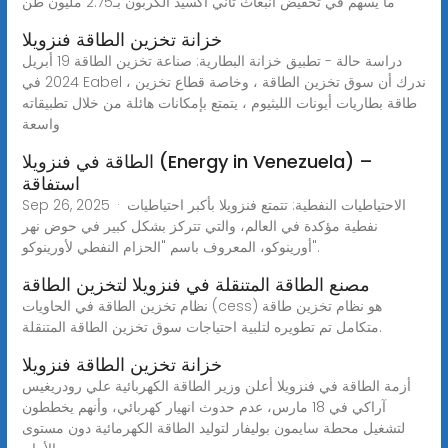
ما يسهم في تخفيض انبعاث ثاني أكسيد الكربون بـ2.75 مليون طن
خزانة تخزين الطاقة فنزويلا
دراسة حالة - تطبيق خزانة البطارية: صناعة تخزين الطاقة 19 أبريل
2024 في Eabel ، ندرك أن سوق تخزين الطاقة ، وخاصة قطاع تخزين
طاقة بطاريات أيونات الليثيوم ، يتمتع بإمكانات هائلة من خلال تطبيقاته
واسعة
الطاقة في فنزويلا (Energy in Venezuela) –
استفاقة
Sep 26, 2025 · الاحتياطيات النفطية: تتمتع فنزويلا بأكبر احتياطيات
نفطية مؤكدة في العالم، والتي تتركز بشكل كبير في حوض نهر
أورينوكو، المعروف باسم "الحزام النفطي لأورينوكو".
مصنع الطاقة المتنقلة في فنزويلا لتخزين الطاقة
نظام تخزين الطاقة في الحاويات (cess) هو نظام تخزين طاقة
متكامل تم تطويره لتلبية احتياجات سوق تخزين الطاقة المتنقلة.
خزانة تخزين الطاقة فنزويلا
أزمة الطاقة في فنزويلا أعلن وزير الطاقة الكهربائية علي رودريغيس
آراكي في 18 مارس، عدم حدوث انهيار كهربائي، وأنهم يخططون
لتشغيل محطة سايمون بوليفار لتوليد الطاقة الكهرمائية دون مستوى