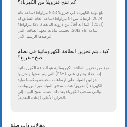
كم تنتج فنزويلا من الكهرباء؟
بلغ توليد الكهرباء في فنزويلا 83.3 تيراواط/ساعة عام
2024، ارتفاعًا من 81 تيراواط/ساعة العام السابق له
(2021)، كما أنه أقلّ من ذروته البالغة 132.6 تيراواط/
ساعة عام 2013، بحسب بيانات معهد الطاقة، التي
يرصدها الرسم الآتي:
كيف يتم تخزين الطاقة الكهرومائية في نظام
ضخ-تفريغ؟
نوع من تخزين الطاقة الكهرومائية هو الطاقة الكهرومائية
التي يتم ضخها وتخزينها (PSH). إنه إعداد يحتوي على
خزانين للمياه على ارتفاعات مختلفة يمكنهما توليد
الكهرباء (التفريغ) عندما تتدفق المياه عبر التوربينات ،
والتي تسحب الكهرباء بعد ذلك عندما تضخ المياه إلى
الخزان الأعلى (إعادة التغذية).
مقالات ذات صلة