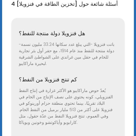
4 أسئلة شائعة حول [تخزين الطاقة في فنزويلا]
هل فنزويلا دولة منتجة للنفط؟
باتت فنزويلا -التي يبلغ عدد سكانها 33.24 مليون نسمة-
دولة منتجة للنفط منذ عام 1914، مع حفر أول بئر تجارية
للخام في حقل مين غراندي على الشواطئ الشرقية
لبحيرة ماراكايبو.
كم تنتج فنزويلا من النفط؟
يُعدّ حوض ماراكايبو هو الأكثر غزارة في إنتاج النفط
الفنزويلي، كونه يحتوي على نصف الإنتاج من الخام في
البلاد تقريبًا، بينما تحتوي منطقة حزام أورينوكو في
فنزويلا على أكثر من 513 مليار برميل من النفط الخام.
وفي العموم، تنتج فنزويلا النفط من عدّة حقول، مثل
كارابوبو وأياكوتشو وخونين وبوياكا.