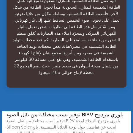
آلية عمل الطاقة الشمسية للمنازل السعودية؟تتّبع آلية عمل
الطاقة الشمسية للمنازل السعودية مبدأ تحويل الطاقة من شكل
لآخر، فأنظمة الطاقة الشمسية ببساطة تتكوّن من خلايا ضوئية
تعمل على تحويل ضوء الشمس الساقط عليها إلى تيّار كهربائي،
ومن ثمّ تُرسل هذه الطاقة إلى بطاريات شحن تعمل بالتيار
الكهربائي المتردّد، وبمجرّد امتلاء هذه البطاريات يُغلق منظم
الشحن من تلقاء نفسه لمنع تلف البطارية. كم عدد محطات توليد
الطاقة الشمسية في مصر؟هناك بعض محطات توليد الطاقة
الشمسة في مصر، ومن أبرزها مجمع بنيان لإنتاج الكهرباء
باستخدام الطاقة الشمسية، وهي تقع على مسافة 30 كيلومتر
من شمال مدينة أسوان في صعيد مصر، حيث يضم المجمع 32
محطة لإنتاج حوالي 1465 ميجاوا
توفير نسب مختلفة من نقل الضوء BIPV بلوري مزدوج
توفير نسب مختلفة من نقل الضوء BIPV بلوري مزدوج الزجاج لوحة
Silicon Solar,ابحث عن تفاصيل حول لوحة الخلايا الشمسية، بائع