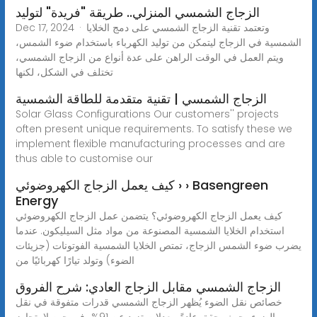
الزجاج الشمسي المنزلي.. طريقة "فريدة" لتوليد
Dec 17, 2024 · وتعتمد تقنية الزجاج الشمسي على دمج الخلايا
الشمسية في الزجاج ليتمكن من توليد الكهرباء باستخدام ضوء الشمس،
ويتم العمل في الوقت الراهن على عدة أنواع من الزجاج الشمسي،
تختلف في الشكل، لكنها
الزجاج الشمسي | تقنية متقدمة للطاقة الشمسية
Solar Glass Configurations Our customers'' projects
often present unique requirements. To satisfy these we
implement flexible manufacturing processes and are
thus able to customise our
كيف يعمل الزجاج الكهروضوئي › › Basengreen
Energy
كيف يعمل الزجاج الكهروضوئي؟ يتضمن عمل الزجاج الكهروضوئي
استخدام الخلايا الشمسية المصنوعة من مواد مثل السيليكون. عندما
يضرب ضوء الشمس الزجاج، تمتص الخلايا الشمسية الفوتونات (جزيئات
الضوء) وتولد تيارًا كهربائيًا من
الزجاج الشمسي مقابل الزجاج العادي: شرح الفروق
خصائص نقل الضوء يُظهر الزجاج الشمسي قدرات متفوقة في نقل
الضوء، حيث يحقق عادةً معدلات تزيد عن 91%، في حين لا يتجاوز