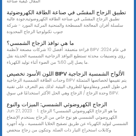
المقال كيفية صناعة
تطبيق الزجاج المقسّى في صناعة الطاقة الكهروضوئية
تطبيق الزجاج المقسّى في صناعة الطاقة الكهروضوئية,جودة عالية
سلسلة أفران المعالجة المسطحة والمنحنية المركبة المورد - شركة
جنوب تكنولوجيا الزجاج المحدودة
ما هي نوافذ الزجاج الشمسي؟
قراءة متعمقة: أفضل 10 شركات مصنعة لأنظمة BIPV في عام 2024:
رؤى وتصنيفات محدثة تستطيع النوافذ الزجاجية الشمسية الحديثة نقل
ما يصل إلى 60% من الضوء أثناء توليد الكهرباء.
اللون الأسود تخصيص BIPV الألواح الشمسية الزجاجية
وحدات الطاقة الشمسية الزجاجية BIPV يتم تقييمها لخصائصها المتمثلة
في طول العمر ومقاومتها للظروف البيئية. لذلك يتم التعرف على تقنية
وحدة الزجاج / الزجاج وهي الحل الأكثر استخدامًا في سوق BIPV.
الزجاج الكهروضوئي الشمسي: الميزات والنوع
Jun 27, 2023 · 1. ما هو الزجاج الكهروضوئي الشمسي؟ الزجاج
الكهروضوئي الشمسي هو نوع خاص من الزجاج يستخدم الإشعاع
الشمسي لتوليد الكهرباء عن طريق تصفيح الخلايا الشمسية ، وله أجهزة
وكابلات استخراج التيار ذات الصلة. وتتكون من زجاج منخفض