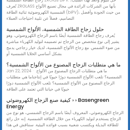
تُعرف ZRGLASS بأنها من الشركات الرائدة في مجال تصنيع الألواح
الشمسية الكهروضوئية ثنائية الطاقة (biPV)، من حيث الجودة وأفضل
التصاميم، فضلاً عن تلبية احتياجات العملاء
حلول زجاج الطاقة الشمسية، الألواح الشمسية
يُعرف زجاج الطاقة الشمسية أيضًا باسم الزجاج الكهروضوئي، وهو
يشير إلى نوع متخصص من الزجاج تم تصميمه لتوليد الكهرباء مباشرة
من ضوء الشمس. مع زجاج الألواح الشمسية، لديك خيار زجاجي يدمج
بشكل أساسي الخلايا الشمسية أو
ما هي متطلبات الزجاج المصنوع من الألواح الشمسية؟
Jan 22, 2024 · ما هي متطلبات الزجاج المصنوع من الألواح
الشمسية؟ تلعب الألواح الشمسية دورًا حيويًا في إنتاجناما هي متطلبات
الزجاج المصنوع من الألواح الشمسية؟ تلعب الألواح الشمسية دورًا
حيويًا في حياتنا التي تعتمد على الطاقة
كيفية صنع الزجاج الكهروضوئي › › Basengreen
Energy
الزجاج الكهروضوئي، المعروف أيضًا باسم الزجاج الشمسي، هو نوع من
الزجاج يستخدم لتوليد الكهرباء من خلال الطاقة الشمسية. إنه حل رائع
للطاقة البديلة ويكتسب شعبية بسبب فوائده البيئية. سنناقش في هذا