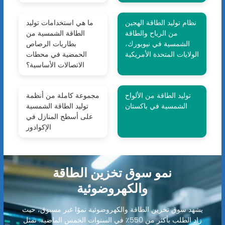
نظام توليد الطاقة الهجين
ما هي استخدامات توليد
من الرياح والطاقة
الطاقة الشمسية من
الشمسية في نيويورك،
بطاريات الرصاص
الولايات المتحدة الأمريكية
الحمضية في محطات
الاتصالات الأساسية؟
توليد الطاقة من الألواح
مجموعة كاملة من أنظمة
الشمسية في باكستان
توليد الطاقة الشمسية
على أسطح المنازل في
الإكوادور
نمو سوق تخزين الطاقة
والكهروضوئية
يشهد سوق تخزين الطاقة والكهروضوئية نموًا غير مسبوق، حيث
زاد الطلب بأكثر من 550٪ في السنوات الخمس الماضية. تمثل