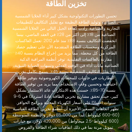
تخزين الطاقة
تحسن التطورات التكنولوجية بشكل كبير أداء الخلايا الشمسية
الصناعية وتوليد الطاقة النظيفة مع تقليل التكاليف للتطبيقات
التجارية والصناعية. زادت كفاءة الجيل التالي من الخلايا الشمسية
الصناعية من 18٪ إلى أكثر من 28٪ في العقد الماضي، بينما
انخفضت التكاليف بنسبة 88٪ منذ عام 2012. تعمل العاكسات
المركزية ومحسنات الطاقة المتقدمة الآن على تعظيم حصاد
الطاقة من كل محطة، مما يزيد من إخراج النظام بنسبة 40٪
مقارنة بالعاكسات التقليدية. توفر أنظمة المراقبة الذكية
الصناعية بيانات أداء في الوقت الفعلي وتنبيهات الصيانة التنبؤية،
مما يقلل التكاليف التشغيلية بنسبة 45٪. يسمح تكامل تخزين
البطاريات في حاويات للمحطات الكهروضوئية بتوفير طاقة
احتياطية وتحسين وقت الاستخدام، مما يزيد من توفير الطاقة
بنسبة 70-85٪. حسنت هذه الابتكارات عائد الاستثمار بشكل
كبير، حيث تحقق مشاريع تخزين الطاقة عادةً استردادًا في 6-9
سنوات اعتمادًا على أسعار الكهرباء المحلية وبرامج الحوافز.
تظهر اتجاهات التسعير الأخيرة أن أنظمة تخزين الطاقة القياسية
(60-600 كيلوواط) تبدأ من 85،000 دولار والأنظمة المتوسطة
(600 كيلوواط-2.5 ميجاواط) من 420،000 دولار، مع خيارات
تمويل مرنة بما في ذلك اتفاقيات شراء الطاقة والقروض