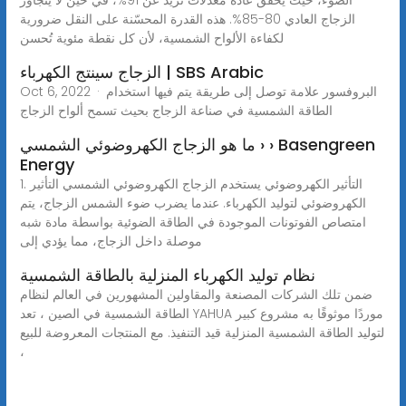
الزجاج العادي 80-85%. هذه القدرة المحسّنة على النقل ضرورية
لكفاءة الألواح الشمسية، لأن كل نقطة مئوية تُحسن
الزجاج سينتج الكهرباء | SBS Arabic
Oct 6, 2022 · البروفسور علامة توصل إلى طريقة يتم فيها استخدام
الطاقة الشمسية في صناعة الزجاج بحيث تسمح ألواح الزجاج
ما هو الزجاج الكهروضوئي الشمسي › › Basengreen
Energy
1. التأثير الكهروضوئي يستخدم الزجاج الكهروضوئي الشمسي التأثير
الكهروضوئي لتوليد الكهرباء. عندما يضرب ضوء الشمس الزجاج، يتم
امتصاص الفوتونات الموجودة في الطاقة الضوئية بواسطة مادة شبه
موصلة داخل الزجاج، مما يؤدي إلى
نظام توليد الكهرباء المنزلية بالطاقة الشمسية
ضمن تلك الشركات المصنعة والمقاولين المشهورين في العالم لنظام
الطاقة الشمسية في الصين ، تعد YAHUA موردًا موثوقًا به مشروع كبير
لتوليد الطاقة الشمسية المنزلية قيد التنفيذ. مع المنتجات المعروضة للبيع
،