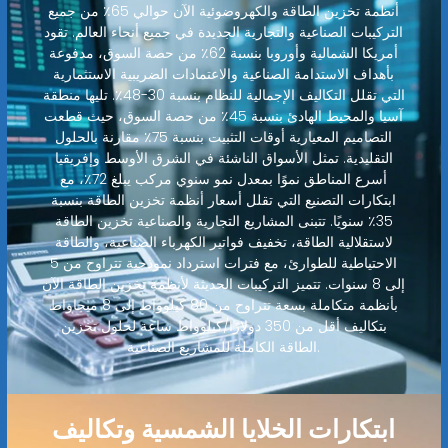
أنظمة تخزين الطاقة والكهروضوئية الآن حوالي 65٪ من جميع
التركيبات الصناعية والتجارية الجديدة في جميع أنحاء العالم. تقود
أمريكا الشمالية وأوروبا بنسبة 62٪ من حصة السوق، مدفوعة
بأهداف الاستدامة الصناعية والاعتمادات الضريبية الاستثمارية
التي تقلل التكاليف الإجمالية للنظام بنسبة 30-48٪. تليها منطقة
آسيا والمحيط الهادئ بنسبة 45٪ من حصة السوق، حيث قطعت
التصاميم المعيارية أوقات التثبيت بنسبة 75٪ مقارنة بالحلول
التقليدية. تمثل الأسواق الناشئة في الشرق الأوسط وإفريقيا
أسرع المناطق نموًا بمعدل نمو سنوي مركب يبلغ 72٪، مع
ابتكارات التصنيع التي تقلل أسعار أنظمة تخزين الطاقة بنسبة
35٪ سنويًا. تتبنى المشاريع التجارية والصناعية تخزين الطاقة
لاستقلالية الطاقة، تخفيف فواتير الكهرباء الصناعية، والطاقة
الاحتياطية للطوارئ، مع فترات استرداد نموذجية تتراوح من 5
إلى 8 سنوات. تتميز التركيبات الحديثة لأنظمة تخزين الطاقة الآن
بأنظمة متكاملة بسعة تتراوح من 80 كيلوواط إلى 8 ميجاواط
بتكاليف أقل من 350 دولارًا/كيلوواط ساعة لحلول تخزين
الطاقة الكاملة للمشاريع الصناعية.
ابتكارات الخلايا الشمسية وتكاليف