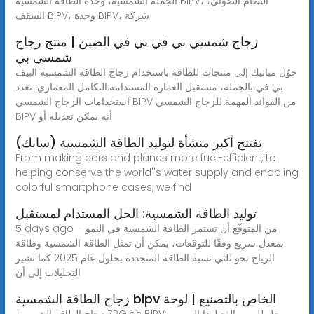
الجملة الشمسية، وحدة الطاقة الشمسية BIPV، النظام الضوئي،
السقف BIPV، وحدة BIPV، شركة
زجاج شمسي بي في بي في الصين | منتج زجاج
شمسي بي
حوّل مبانيك إلى منتجات للطاقة باستخدام زجاج الطاقة الشمسية البيف
بي في بالجملة، مستقبل العمارة المستدامة.التكامل المعماري: تعدد
استخدامات الزجاج الشمسي BIPV من الفوائد المهمة للزجاج الشمسي
BIPV أنه يمكن تعديله أو
(سابك) تفتتح أكبر منشأة لتوليد الطاقة الشمسية
From making cars and planes more fuel-efficient, to
helping conserve the world''s water supply and enabling
colorful smartphone cases, we find
توليد الطاقة الشمسية: الحل المستدام لمستقبل
5 days ago · من المتوقّع أن تستمر الطاقة الشمسية في النمو
بمعدل سريع وفقًا للتوقعات، يمكن أن تمثل الطاقة الشمسية وطاقة
الرياح نحو ثلثي نسبة الطاقة المتجددة بحلول عام 2025 كما تشير
التحليلات إلى أن
زجاج الطاقة الشمسية bipv الخاص بالتصنيع | لوحة
زجاج الطاقة الشمسية ZRGlas BIPV: حل لليوم والغد لهذا السبب،